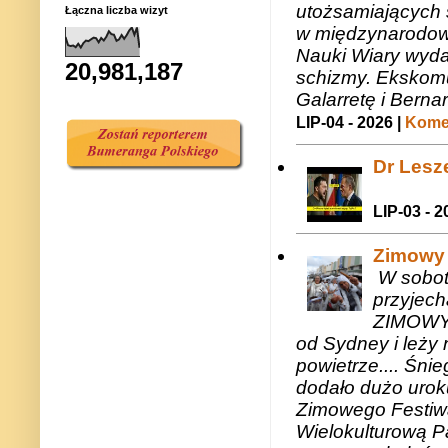
utożsamiających 
Łączna liczba wizyt
w międzynarodow
Nauki Wiary wyda
20,981,187
schizmy. Ekskomu
Galarretę i Bernar
LIP-04 - 2026 |
Komen
Dr Lesze
LIP-03 - 2
Zimowy 
W sobotę
przyjech
ZIMOWY 
od Sydney i leży 
powietrze.... Śni
dodało dużo uroku
Zimowego Festiwal
Wielokulturową P