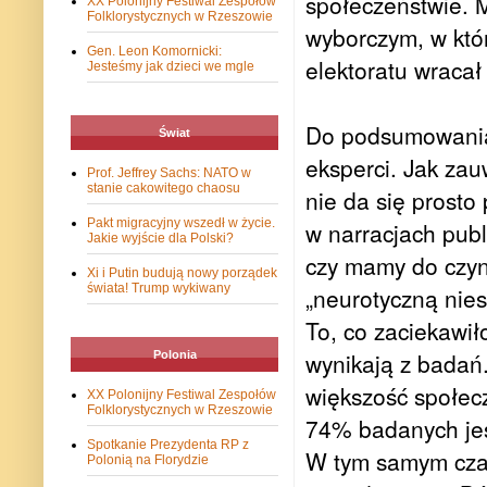
społeczeństwie. 
XX Polonijny Festiwal Zespołów
Folklorystycznych w Rzeszowie
wyborczym, w któ
Gen. Leon Komornicki:
elektoratu wracał
Jesteśmy jak dzieci we mgle
Do podsumowania 
Świat
eksperci. Jak za
Prof. Jeffrey Sachs: NATO w
stanie cakowitego chaosu
nie da się prosto
Pakt migracyjny wszedł w życie.
w narracjach publ
Jakie wyjście dla Polski?
czy mamy do czyn
Xi i Putin budują nowy porządek
świata! Trump wykiwany
„neurotyczną nie
To, co zaciekawił
wynikają z badań
Polonia
większość społecz
XX Polonijny Festiwal Zespołów
Folklorystycznych w Rzeszowie
74% badanych jes
Spotkanie Prezydenta RP z
W tym samym czas
Polonią na Florydzie