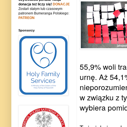
donacja też liczy się!
DONACJE
Zostań stałym lub czasowym
patronem Bumeranga Polskiego:
PATREON
Sponsorzy
55,9% woli tr
urnę. Aż 54,1
nieporozumien
w związku z t
wybiera pomid