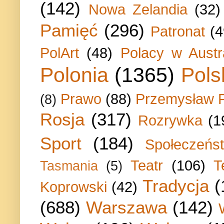
(142)
Nowa Zelandia
(32)
Pamięć
(296)
Patronat
(4
PolArt
(48)
Polacy w Austra
Polonia
(1365)
Pols
Prawo
(88)
Przemysław P
(8)
Rosja
(317)
Rozrywka
(1
Sport
(184)
Społeczeńs
Teatr
(106)
T
Tasmania
(5)
Tradycja
(
Koprowski
(42)
(688)
Warszawa
(142)