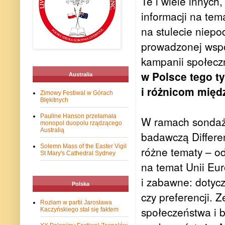
Te i wiele innych
informacji na tem
na stulecie niepo
prowadzonej wspó
kampanii społeczn
w Polsce tego t
Australia
i różnicom międ
Zimowy Festiwal w Górach
Błękitnych
Pauline Hanson przełamała
W ramach sondaż
monopol duopolu rządzącego
Australią
badawczą Differe
Solemn Mass of the Easter Vigil
różne tematy – o
St Mary's Cathedral Sydney
na temat Unii Eur
i zabawne: dotyc
Polska
czy preferencji. 
Rozłam w partii Jarosława
społeczeństwa i b
Kaczyńskiego stał się faktem