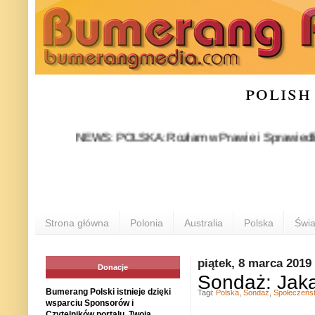
polish
NEWS: POLSKA: Rozłam w Prawie i Sprawiedliwości sta
Strona główna
Polonia
Australia
Polska
Świa
piątek, 8 marca 2019
Donacje
Sondaż: Jaka
Bumerang Polski istnieje dzięki
Tagi:
Polska
,
Sondaż
,
Społeczeńs
wsparciu Sponsorów i
Czytelników portalu. Twoja