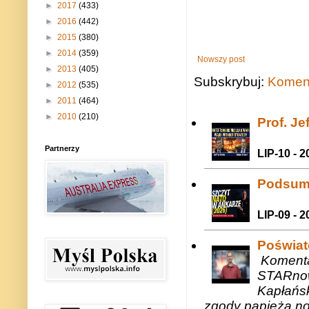
►
2017
(433)
►
2016
(442)
►
2015
(380)
►
2014
(359)
Nowszy post
►
2013
(405)
Subskrybuj:
Koment
►
2012
(535)
►
2011
(464)
►
2010
(210)
Prof. J
Partnerzy
LIP-10 - 2
Podsum
LIP-09 - 2
Poświat
Komenta
STARnow
Kapłańsk
zgody papieża n