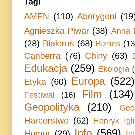
Tagi
AMEN
(110)
Aborygeni
(19
Agnieszka Piwar
(38)
Anna 
(28)
Białoruś
(68)
Biznes
(13
Canberra
(76)
Chiny
(63)
Edukacja
(259)
Ekologia
Europa
(522)
Etyka
(60)
Film
(134)
Festiwal
(16)
Geopolityka
(210)
Geo
Harcerstwo
(62)
Henryk Igli
Info
(569)
Humor
(29)
In