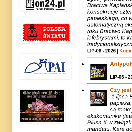
Bractwa Kapłańsk
konsekracje czte
papieskiego, co w
automatyczną eks
roku.Bractwo Ka
lefebrystami, to
tradycjonalistycz
LIP-08 - 2026 |
Komen
Antypols
LIP-06 - 2
Czy jes
1 lipca 
papieża,
są reakc
ekskomunikę (lat
Piusa X w związk
mandatu. Kara do