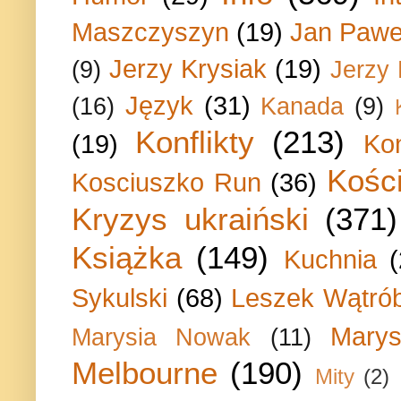
Maszczyszyn
(19)
Jan Paweł
Jerzy Krysiak
(19)
(9)
Jerzy
Język
(31)
(16)
Kanada
(9)
Konflikty
(213)
(19)
Ko
Kości
Kosciuszko Run
(36)
Kryzys ukraiński
(371)
Książka
(149)
Kuchnia
Sykulski
(68)
Leszek Wątrób
Marys
Marysia Nowak
(11)
Melbourne
(190)
Mity
(2)