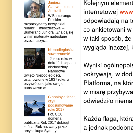
Kolejnym elemente
Juniora:
Czerwone serce
internetowej
www.
Australii
W Bumerangu
odpowiadają na t
Polskim
rozpoczynamy nowy dział
co ankietowani w 
redakcji młodzieżowej –
Bumerang Juniora . Znajdą się
w taki sposób, że
w nim materiały nadesłane
przez naszyc...
wygląda inaczej, 
Niepodległość a
suwerenność
Jak co roku w
Wyniki ogólnopol
dniu 11 listopada
obchodzimy
Narodowe
pokrywają, w dod
Święto Niepodległości,
ustanowione w 1937 roku, a
Platforma, na któr
przywrócone jako święto
państwowe w ...
w miarę przybywan
Globalny alfabet,
odwiedziło niemal
czyli
podsumowanie
roku 2017
Fot. CC0
Każda flaga, któr
domena
publiczna Rok 2017 dobiegł
a jednak podobna
końca. Rok nazwany przez
arcybiskupa Sydney