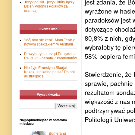
jest zdania, że B
Język polski - język, który łączy.
Dzień Polonii i Polaków za
wyrażone w haśle 
granicą
paradoksów jest 
dotyczące chociaż
Events Info
80,8% z nich, gdy
"Mój tata się żeni". Mam Teatr z
nowym spektaklem w Australii
wybrałoby tę pier
58% popiera femin
Prawybory na urząd Prezydenta
RP 2025 - debata 7 kandydatów
Nie żyje Ernestyna Skurjat-
Stwierdzenie, że 
Kozek - unikalna postać Polonii
australijskiej
sprawie, pachnie
rezultatom sonda
Wyszukiwarka
większość z nas m
podtrzymywać pol
Politologii Uniwe
Najpopularniejsze w ostatnim
miesiącu
Bumerang