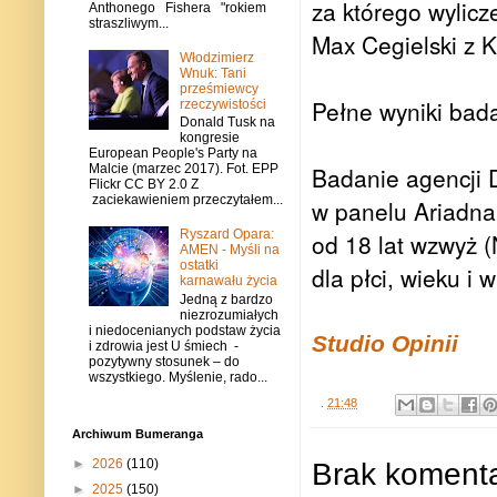
za którego wylicz
Anthonego Fishera "rokiem
straszliwym...
Max Cegielski z K
Włodzimierz
Wnuk: Tani
prześmiewcy
Pełne wyniki bad
rzeczywistości
Donald Tusk na
kongresie
European People's Party na
Badanie agencji 
Malcie (marzec 2017). Fot. EPP
Flickr CC BY 2.0 Z
zaciekawieniem przeczytałem...
w panelu Ariadna
Ryszard Opara:
od 18 lat wzwyż (
AMEN - Myśli na
ostatki
dla płci, wieku i
karnawału życia
Jedną z bardzo
niezrozumiałych
i niedocenianych podstaw życia
Studio Opinii
i zdrowia jest U śmiech -
pozytywny stosunek – do
wszystkiego. Myślenie, rado...
.
21:48
Archiwum Bumeranga
Brak komenta
►
2026
(110)
►
2025
(150)