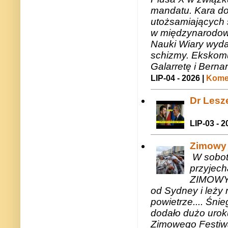
mandatu. Kara do
utożsamiających 
w międzynarodow
Nauki Wiary wyda
schizmy. Ekskomu
Galarretę i Bernar
LIP-04 - 2026 |
Komen
Dr Lesze
LIP-03 - 2
Zimowy 
W sobotę
przyjech
ZIMOWY 
od Sydney i leży 
powietrze.... Śni
dodało dużo uroku
Zimowego Festiwal