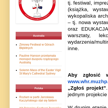
tj. festiwal, imp
(książka, wysta
wykopaliska arc
– tj. nowa wysta
oraz EDUKACJA I
warsztaty, le
Australia
wydarzenia/multi
Zimowy Festiwal w Górach
inne.
Błękitnych
Pauline Hanson przełamała
monopol duopolu rządzącego
Australią
Solemn Mass of the Easter Vigil
St Mary's Cathedral Sydney
Aby zgłosić w
www.whr.muzhp.
„Zgłoś projekt”
.
Polska
jednym projekcie 
Rozłam w partii Jarosława
Kaczyńskiego stał się faktem
W drugim etapie 