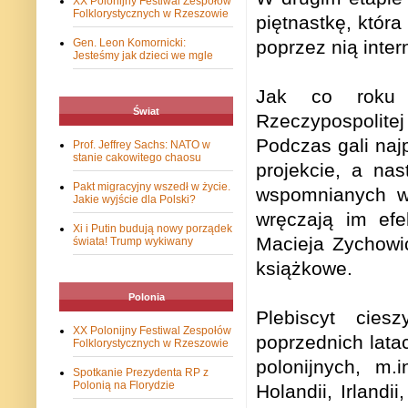
XX Polonijny Festiwal Zespołów
Folklorystycznych w Rzeszowie
piętnastkę, która
Gen. Leon Komornicki:
poprzez nią inter
Jesteśmy jak dzieci we mgle
Jak co roku 
Świat
Rzeczypospolit
Podczas gali naj
Prof. Jeffrey Sachs: NATO w
stanie cakowitego chaosu
projekcie, a na
Pakt migracyjny wszedł w życie.
wspomnianych wc
Jakie wyjście dla Polski?
wręczają im efe
Xi i Putin budują nowy porządek
Macieja Zychowi
świata! Trump wykiwany
książkowe.
Polonia
Plebiscyt cie
XX Polonijny Festiwal Zespołów
poprzednich lata
Folklorystycznych w Rzeszowie
polonijnych, m.i
Spotkanie Prezydenta RP z
Polonią na Florydzie
Holandii, Irland