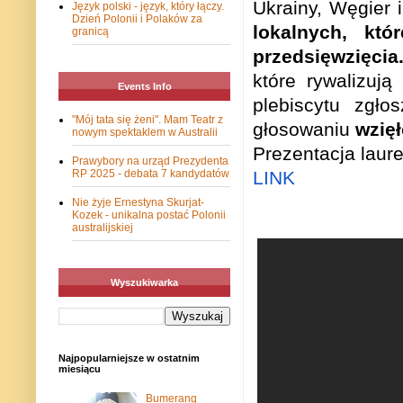
Ukrainy, Węgier i
Język polski - język, który łączy.
Dzień Polonii i Polaków za
lokalnych, kt
granicą
przedsięwzięci
które rywalizuj
Events Info
plebiscytu zgł
"Mój tata się żeni". Mam Teatr z
głosowaniu
wzięł
nowym spektaklem w Australii
Prezentacja laur
Prawybory na urząd Prezydenta
RP 2025 - debata 7 kandydatów
LINK
Nie żyje Ernestyna Skurjat-
Kozek - unikalna postać Polonii
australijskiej
Wyszukiwarka
Najpopularniejsze w ostatnim
miesiącu
Bumerang