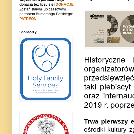
donacja też liczy się!
DONACJE
Zostań stałym lub czasowym
patronem Bumeranga Polskiego:
PATREON
Sponsorzy
Historyczne
organizatoró
przedsięwzięć
taki plebiscy
oraz interna
2019 r. poprz
Trwa pierwszy 
ośrodki kultury 