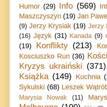
Info
(569)
Humor
(29)
In
Maszczyszyn
(19)
Jan Paweł
Jerzy Krysiak
(19)
(9)
Jerzy
Język
(31)
(16)
Kanada
(9)
Konflikty
(213)
(19)
Ko
Kości
Kosciuszko Run
(36)
Kryzys ukraiński
(371)
Książka
(149)
Kuchnia
Sykulski
(68)
Leszek Wątrób
Marys
Marysia Nowak
(11)
Melbourne
(190)