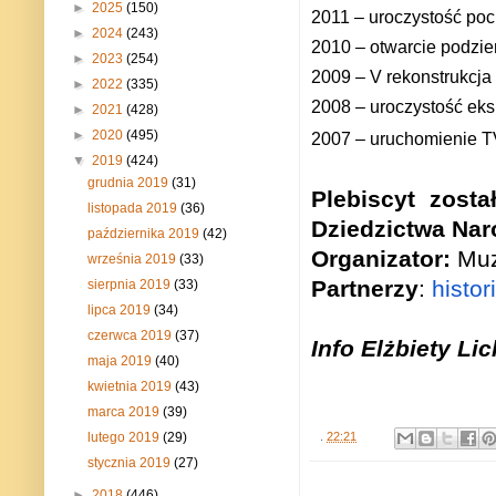
►
2025
(150)
2011 – uroczystość poc
►
2024
(243)
2010 – otwarcie podzi
►
2023
(254)
2009 – V rekonstrukcja
►
2022
(335)
2008 – uroczystość ek
►
2021
(428)
►
2020
(495)
2007 – uruchomienie T
▼
2019
(424)
grudnia 2019
(31)
Plebiscyt zost
listopada 2019
(36)
Dziedzictwa Na
października 2019
(42)
Organizator:
Muz
września 2019
(33)
Partnerzy
:
histor
sierpnia 2019
(33)
lipca 2019
(34)
czerwca 2019
(37)
Info Elżbiety Li
maja 2019
(40)
kwietnia 2019
(43)
marca 2019
(39)
lutego 2019
(29)
.
22:21
stycznia 2019
(27)
►
2018
(446)