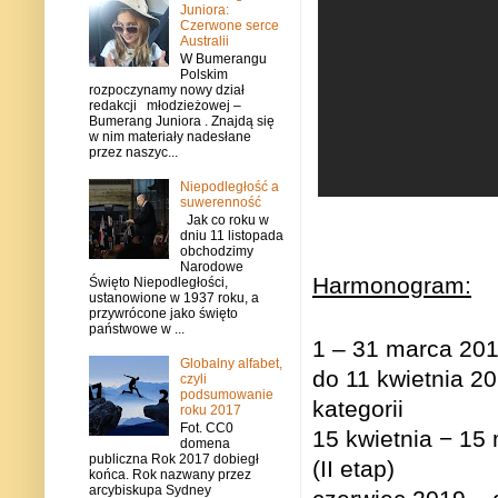
Juniora:
Czerwone serce
Australii
W Bumerangu
Polskim
rozpoczynamy nowy dział
redakcji młodzieżowej –
Bumerang Juniora . Znajdą się
w nim materiały nadesłane
przez naszyc...
Niepodległość a
suwerenność
Jak co roku w
dniu 11 listopada
obchodzimy
Narodowe
Harmonogram:
Święto Niepodległości,
ustanowione w 1937 roku, a
przywrócone jako święto
państwowe w ...
1 – 31 marca 20
Globalny alfabet,
do 11 kwietnia 2
czyli
podsumowanie
kategorii
roku 2017
Fot. CC0
15 kwietnia
−
15 m
domena
publiczna Rok 2017 dobiegł
(II etap)
końca. Rok nazwany przez
arcybiskupa Sydney