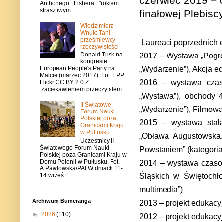
czerwiec 2019
−
o
Anthonego Fishera "rokiem
straszliwym...
finałowej Plebisc
Włodzimierz
Wnuk: Tani
prześmiewcy
Laureaci poprzednich e
rzeczywistości
Donald Tusk na
2017 – Wystawa „Pogro
kongresie
„Wydarzenie”), Akcja ed
European People's Party na
Malcie (marzec 2017). Fot. EPP
2016 – wystawa czaso
Flickr CC BY 2.0 Z
zaciekawieniem przeczytałem...
„Wystawa”), obchody 4
II Światowe
„Wydarzenie”), Filmowa
Forum Nauki
Polskiej poza
2015 – wystawa stała
Granicami Kraju
w Pułtusku
„Obława Augustowska.
Uczestnicy II
Światowego Forum Nauki
Powstaniem” (kategoria
Polskiej poza Granicami Kraju w
Domu Polonii w Pułtusku. Fot.
2014 – wystawa czaso
A.Pawłowska/PAI W dniach 11-
14 wrześ...
Śląskich w Świętochłow
multimedia”)
Archiwum Bumeranga
2013 – projekt edukacyj
►
2026
(110)
2012 – projekt edukacy