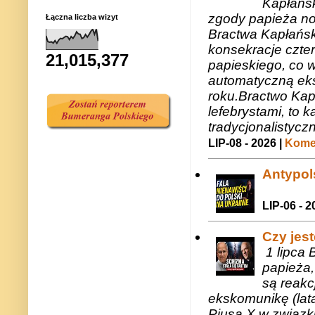
Kapłańsk
zgody papieża n
Łączna liczba wizyt
Bractwa Kapłańsk
konsekracje czte
21,015,377
papieskiego, co w
automatyczną eks
roku.Bractwo Ka
lefebrystami, to
tradycjonalistycz
LIP-08 - 2026 |
Komen
Antypols
LIP-06 - 2
Czy jes
1 lipca 
papieża,
są reakc
ekskomunikę (lat
Piusa X w związk