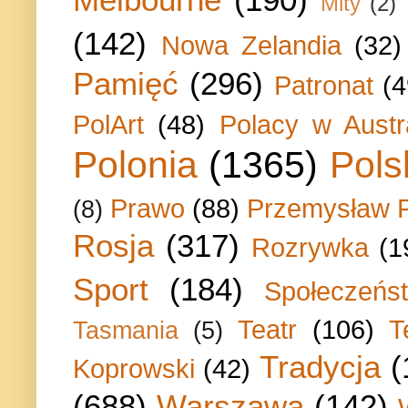
Mity
(2)
(142)
Nowa Zelandia
(32)
Pamięć
(296)
Patronat
(4
PolArt
(48)
Polacy w Austra
Polonia
(1365)
Pols
Prawo
(88)
Przemysław P
(8)
Rosja
(317)
Rozrywka
(1
Sport
(184)
Społeczeńs
Teatr
(106)
T
Tasmania
(5)
Tradycja
(
Koprowski
(42)
(688)
Warszawa
(142)