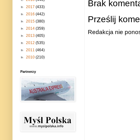
Brak komenta
►
2017
(433)
►
2016
(442)
Prześlij kome
►
2015
(380)
►
2014
(359)
Redakcja nie ponos
►
2013
(405)
►
2012
(535)
►
2011
(464)
►
2010
(210)
Partnerzy