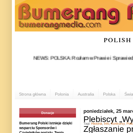
polish
NEWS: POLSKA: Rozłam w Prawie i Sprawiedliwości st
Strona główna
Polonia
Australia
Polska
Świa
poniedziałek, 25 mar
Donacje
Plebiscyt „W
Bumerang Polski istnieje dzięki
Tagi:
Historia
,
Info
,
Konkursy
,
Pols
Zgłaszanie p
wsparciu Sponsorów i
Czytelników portalu. Twoja