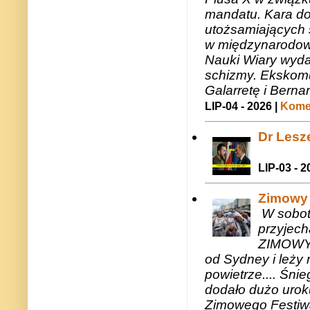
mandatu. Kara do
utożsamiających 
w międzynarodow
Nauki Wiary wyda
schizmy. Ekskomu
Galarretę i Bernar
LIP-04 - 2026 |
Komen
Dr Lesze
LIP-03 - 2
Zimowy 
W sobotę
przyjech
ZIMOWY 
od Sydney i leży 
powietrze.... Śni
dodało dużo uroku
Zimowego Festiwal