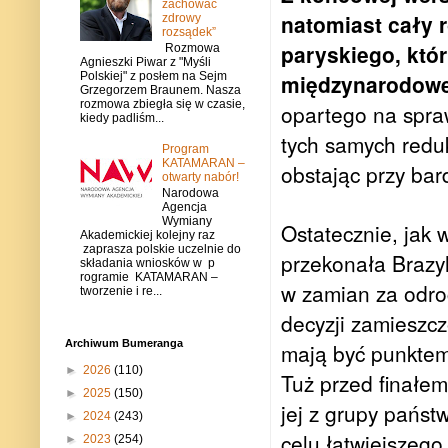
zachować
natomiast cały r
zdrowy
rozsądek”
paryskiego, któ
Rozmowa
Agnieszki Piwar z "Myśli
Polskiej" z posłem na Sejm
międzynarodowe
Grzegorzem Braunem. Nasza
rozmowa zbiegła się w czasie,
opartego na spra
kiedy padliśm...
tych samych reduk
Program
KATAMARAN –
obstając przy bar
otwarty nabór!
Narodowa
Agencja
Wymiany
Ostatecznie, jak 
Akademickiej kolejny raz
zaprasza polskie uczelnie do
przekonała Brazy
składania wniosków w p
rogramie KATAMARAN –
w zamian za odro
tworzenie i re...
decyzji zamieszc
Archiwum Bumeranga
mają być punktem
►
2026
(110)
Tuż przed finałem
►
2025
(150)
jej z grupy państ
►
2024
(243)
celu łatwiejszeg
►
2023
(254)