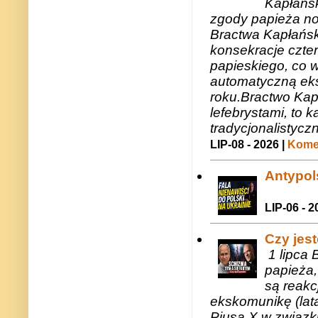
Kapłańsk
zgody papieża n
Bractwa Kapłańsk
konsekracje czte
papieskiego, co w
automatyczną eks
roku.Bractwo Ka
lefebrystami, to
tradycjonalistycz
LIP-08 - 2026 |
Komen
Antypols
LIP-06 - 2
Czy jes
1 lipca 
papieża,
są reakc
ekskomunikę (lat
Piusa X w związk