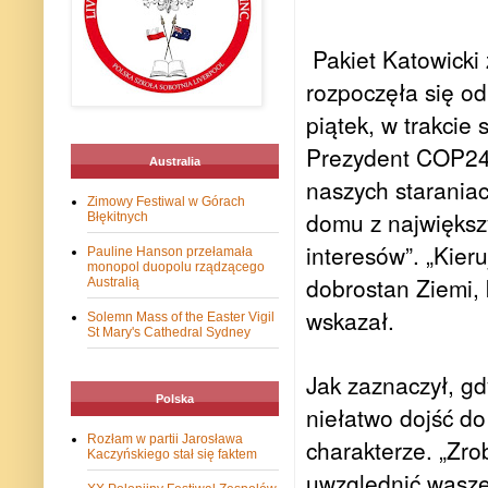
Pakiet Katowicki 
rozpoczęła się od
piątek, w trakcie 
Prezydent COP24 
Australia
naszych staraniac
Zimowy Festiwal w Górach
domu z największ
Błękitnych
interesów”. „Kie
Pauline Hanson przełamała
monopol duopolu rządzącego
dobrostan Ziemi, k
Australią
wskazał.
Solemn Mass of the Easter Vigil
St Mary's Cathedral Sydney
Jak zaznaczył, gd
Polska
niełatwo dojść d
Rozłam w partii Jarosława
charakterze. „Zro
Kaczyńskiego stał się faktem
uwzględnić wasze 