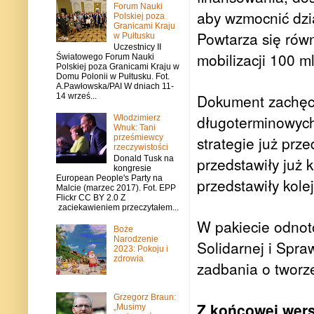
Forum Nauki
aby wzmocnić dzi
Polskiej poza
Granicami Kraju
Powtarza się równ
w Pułtusku
Uczestnicy II
mobilizacji 100 ml
Światowego Forum Nauki
Polskiej poza Granicami Kraju w
Domu Polonii w Pułtusku. Fot.
A.Pawłowska/PAI W dniach 11-
Dokument zachęca
14 wrześ...
długoterminowych 
Włodzimierz
Wnuk: Tani
prześmiewcy
strategie już prz
rzeczywistości
Donald Tusk na
przedstawiły już 
kongresie
European People's Party na
przedstawiły kolejn
Malcie (marzec 2017). Fot. EPP
Flickr CC BY 2.0 Z
zaciekawieniem przeczytałem...
W pakiecie odnoto
Boże
Narodzenie
Solidarnej i Spra
2023: Pokoju i
zdrowia
zadbania o tworze
Grzegorz Braun:
Z końcowej wers
„Musimy