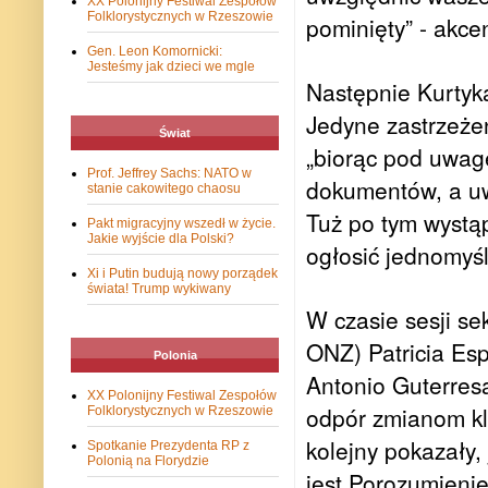
XX Polonijny Festiwal Zespołów
Folklorystycznych w Rzeszowie
pominięty” - akce
Gen. Leon Komornicki:
Jesteśmy jak dzieci we mgle
Następnie Kurtyka
Jedyne zastrzeżen
Świat
„biorąc pod uwagę
Prof. Jeffrey Sachs: NATO w
dokumentów, a uw
stanie cakowitego chaosu
Tuż po tym wystą
Pakt migracyjny wszedł w życie.
Jakie wyjście dla Polski?
ogłosić jednomyśl
Xi i Putin budują nowy porządek
świata! Trump wykiwany
W czasie sesji s
ONZ) Patricia Es
Polonia
Antonio Guterresa
XX Polonijny Festiwal Zespołów
odpór zmianom kli
Folklorystycznych w Rzeszowie
kolejny pokazały
Spotkanie Prezydenta RP z
Polonią na Florydzie
jest Porozumienie