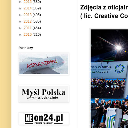
►
2015
(380)
Zdjęcia z oficj
►
2014
(359)
( lic. Creative
►
2013
(405)
►
2012
(535)
►
2011
(464)
►
2010
(210)
Partnerzy