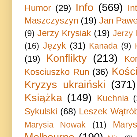
Info
(569)
Humor
(29)
In
Maszczyszyn
(19)
Jan Paweł
Jerzy Krysiak
(19)
(9)
Jerzy
Język
(31)
(16)
Kanada
(9)
Konflikty
(213)
(19)
Ko
Kości
Kosciuszko Run
(36)
Kryzys ukraiński
(371)
Książka
(149)
Kuchnia
Sykulski
(68)
Leszek Wątrób
Marys
Marysia Nowak
(11)
Melbourne
(190)