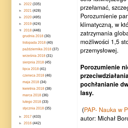
►
2022
(335)
przełamać, szcze
►
2021
(428)
Porozumienie par
►
2020
(495)
klimatyczną, w kt
►
2019
(424)
▼
2018
(446)
zatrzymania globa
grudnia 2018
(30)
możliwości 1,5 st
listopada 2018
(40)
przemysłowej.
października 2018
(37)
września 2018
(31)
sierpnia 2018
(45)
Porozumienie ni
lipca 2018
(41)
przeciwdziałani
czerwca 2018
(46)
pochłanianie dw
maja 2018
(34)
kwietnia 2018
(38)
lasy.
marca 2018
(36)
lutego 2018
(33)
(
PAP- Nauka w P
stycznia 2018
(35)
autor: Michał Bo
►
2017
(433)
►
2016
(442)