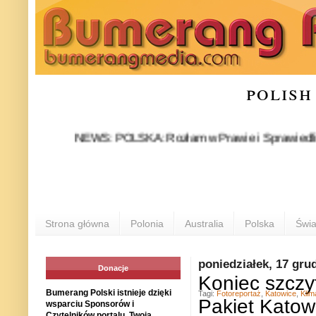
polish
NEWS: POLSKA: Rozłam w Prawie i Sprawiedliwości stał
P
Strona główna
Polonia
Australia
Polska
Świa
poniedziałek, 17 gru
Donacje
Koniec szczy
Bumerang Polski istnieje dzięki
Tagi:
Fotoreportaż
,
Katowice
,
Klim
Pakiet Katow
wsparciu Sponsorów i
Czytelników portalu. Twoja