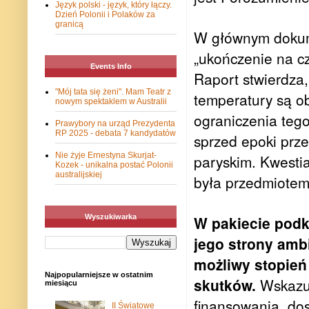
Język polski - język, który łączy.
Dzień Polonii i Polaków za
granicą
W głównym dokume
„ukończenie na cz
Events Info
Raport stwierdza,
"Mój tata się żeni". Mam Teatr z
temperatury są o
nowym spektaklem w Australii
ograniczenia tego
Prawybory na urząd Prezydenta
RP 2025 - debata 7 kandydatów
sprzed epoki prze
Nie żyje Ernestyna Skurjat-
paryskim. Kwesti
Kozek - unikalna postać Polonii
australijskiej
była przedmiotem 
Wyszukiwarka
W pakiecie podkr
jego strony ambi
możliwy stopień 
Najpopularniejsze w ostatnim
skutków.
Wskazuj
miesiącu
finansowania, dos
II Światowe