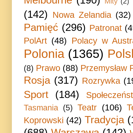
Mity
(2)
(142)
Nowa Zelandia
(32)
Pamięć
(296)
Patronat
(4
PolArt
(48)
Polacy w Austra
Polonia
(1365)
Pols
Prawo
(88)
Przemysław P
(8)
Rosja
(317)
Rozrywka
(1
Sport
(184)
Społeczeńs
Teatr
(106)
T
Tasmania
(5)
Tradycja
(
Koprowski
(42)
(688)
Warszawa
(142)