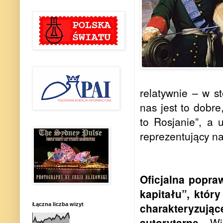
relatywnie – w s
nas jest to dobre
to Rosjanie”, a 
reprezentujący na
Oficjalna popra
kapitału”, któr
charakteryzuj
Łączna liczba wizyt
autorytarne
. Wi