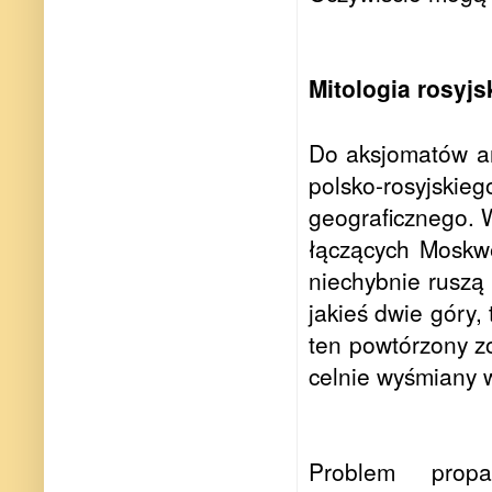
Mitologia rosyjs
Do aksjomatów an
polsko-rosyjs
geograficznego. 
łączących Moskwę
niechybnie ruszą
jakieś dwie góry,
ten powtórzony z
celnie wyśmiany 
Problem prop