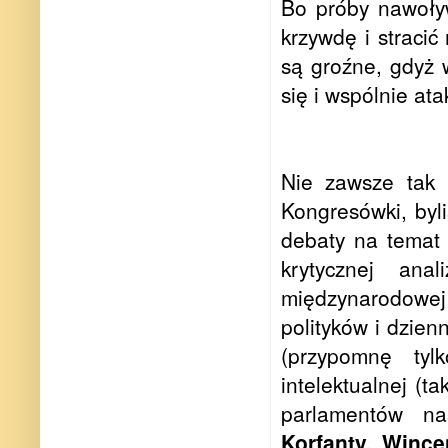
Bo próby nawoływ
krzywdę i stracić
są groźne, gdyż 
się i wspólnie at
Nie zawsze tak 
Kongresówki, byli
debaty na temat 
krytycznej ana
międzynarodowej
polityków i dzien
(przypomnę tyl
intelektualnej (t
parlamentów n
Korfanty, Wince