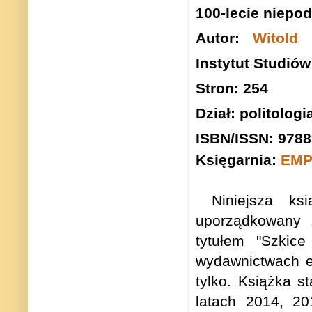
100-lecie niepod
Autor:
Witold 
Instytut Studió
Stron: 254
Dział: politologi
ISBN/ISSN: 978
Księgarnia:
EMP
Niniejsza ksi
uporządkowany 
tytułem "Szkice
wydawnictwach el
tylko. Książka s
latach 2014, 20