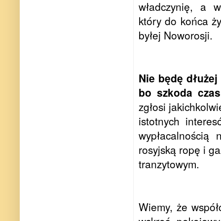
władczynię, a w
który do końca ży
byłej Noworosji.
Nie będę dłużej
bo szkoda cza
zgłosi jakichkolw
istotnych intere
wypłacalnością 
rosyjską ropę i g
tranzytowym.
Wiemy, że współ