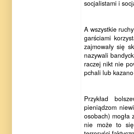
socjalistami i soc
A wszystkie ruchy
garściami korzys
zajmowały się sk
nazywali bandycki
raczej nikt nie p
pchali lub kazano
Przykład bolsz
pieniądzom niewi
osobach) mogła z
nie może to się
terroryści faktyc