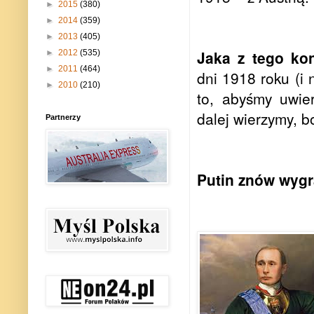
►
2015
(380)
►
2014
(359)
►
2013
(405)
Jaka z tego kon
►
2012
(535)
►
2011
(464)
dni 1918 roku (i 
►
2010
(210)
to, abyśmy uwier
dalej wierzymy, b
Partnerzy
Putin znów wygra