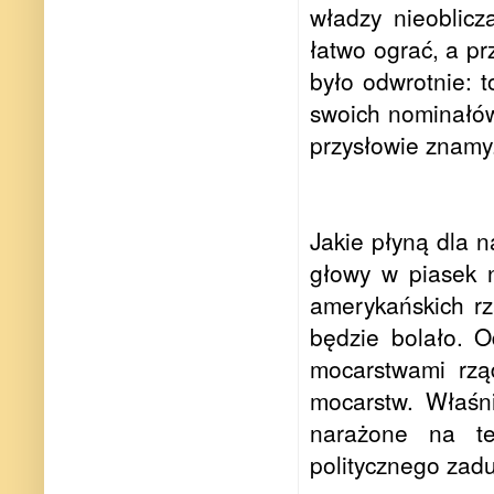
władzy nieoblicz
łatwo ograć, a p
było odwrotnie: 
swoich nominałów
przysłowie znamy
Jakie płyną dla n
głowy w piasek 
amerykańskich r
będzie bolało. O
mocarstwami rząd
mocarstw. Właśni
narażone na t
politycznego zadu