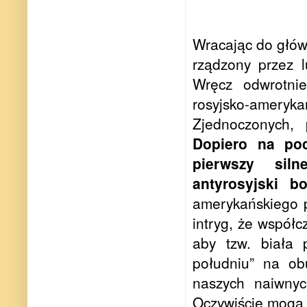
Wracając do główn
rządzony przez lu
Wręcz odwrotnie
rosyjsko-ameryka
Zjednoczonych,
Dopiero na po
pierwszy siln
antyrosyjski b
amerykańskiego p
intryg, że współc
aby tzw. biała 
południu” na ob
naszych naiwny
Oczywiście mogą 