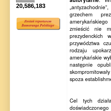
20,586,183
„antyzachodnie”
grzechem prez
amerykańskiego 
zmieścić nie 
prezydenckich 
przywództwa czu
rodzaju upokar
amerykańskie wyb
następnie opubl
skompromitowały 
spoza establishm
Cel tych dział
doświadczonego 