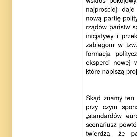
wskroś pokojowy
najprościej: daje
nową partię polit
rządów państw s
inicjatywy i prze
zabiegom w tzw
formacja polity
eksperci nowej 
które napiszą pro
Skąd znamy ten s
przy czym spon
„standardów eur
scenariusz powtó
twierdzą, że p