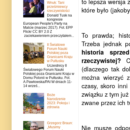
to lepsza wersja
Wnuk: Tani
prześmiewcy
które było (jakoby
rzeczywistości
Donald Tusk na
kongresie
European People's Party na
Malcie (marzec 2017). Fot. EPP
Flickr CC BY 2.0 Z
To prawda; hist
zaciekawieniem przeczytałem...
Trzeba jednak pó
II Światowe
Forum Nauki
historia sprz
Polskiej poza
Granicami Kraju
rzeczywistej?
Cz
w Pułtusku
Uczestnicy II
(dlaczego tak do
Światowego Forum Nauki
Polskiej poza Granicami Kraju w
można wierzyć z
Domu Polonii w Pułtusku. Fot.
A.Pawłowska/PAI W dniach 11-
czasy, skoro inn
14 wrześ...
związku z tym już
Boże
Narodzenie
zwane przez ich 
2023: Pokoju i
zdrowia
Grzegorz Braun:
Nie muszę odpow
„Musimy