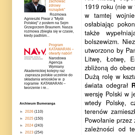
zachować
1919 roku (nie w 
zdrowy
rozsądek”
w tamtej wojni
Rozmowa
Agnieszki Piwar z "Myśli
osłabiając poko
Polskiej" z posłem na Sejm
Grzegorzem Braunem. Nasza
także wypełnia
rozmowa zbiegła się w czasie,
kiedy padliśm...
bolszewizm. Nie
Program
utworzono by Pań
KATAMARAN –
otwarty nabór!
Litwę, Łotwę, E
Narodowa
Agencja
zbliżoną do obecn
Wymiany
Akademickiej kolejny raz
Dużą rolę w ksz
zaprasza polskie uczelnie do
składania wniosków w p
świata odegrał
rogramie KATAMARAN –
tworzenie i re...
wersję Polski w j
wtedy Polskę, c
Archiwum Bumeranga
terenów zamiesz
►
2026
(110)
Powołanie przez 
►
2025
(150)
►
2024
(243)
zależności od t
►
2023
(254)