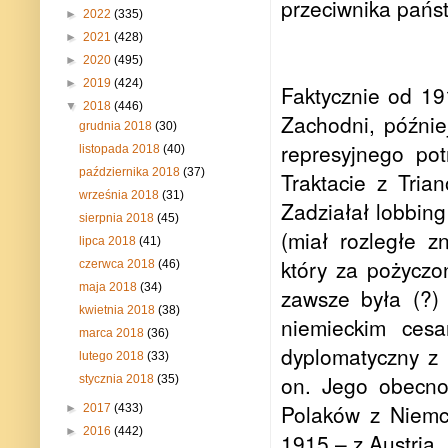
przeciwnika państ
►
2022
(335)
►
2021
(428)
►
2020
(495)
►
2019
(424)
Faktycznie od 19
▼
2018
(446)
Zachodni, późnie
grudnia 2018
(30)
represyjnego po
listopada 2018
(40)
października 2018
(37)
Traktacie z Tria
września 2018
(31)
Zadziałał lobbin
sierpnia 2018
(45)
(miał rozległe z
lipca 2018
(41)
który za pożyczo
czerwca 2018
(46)
maja 2018
(34)
zawsze była (?) 
kwietnia 2018
(38)
niemieckim cesa
marca 2018
(36)
dyplomatyczny z 
lutego 2018
(33)
on. Jego obecno
stycznia 2018
(35)
Polaków z Niemc
►
2017
(433)
►
2016
(442)
1915 – z Austrią.