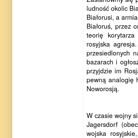
ludność okolic Bi
Białorusi, a armi
Białoruś, przez 
teorię korytarz
rosyjska agresj
przesiedlonych 
bazarach i ogłos
przyjdzie im Ros
pewną analogię h
Noworosją.
W czasie wojny si
Jagersdorf (obe
wojska rosyjski