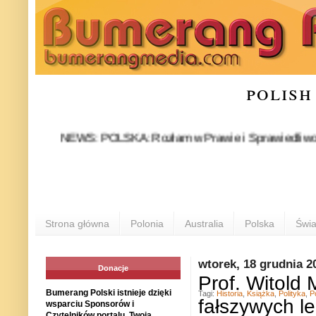
polish
NEWS: POLSKA: Rozłam w Prawie i Sprawiedliwości stał si
PO
Strona główna
Polonia
Australia
Polska
Świa
wtorek, 18 grudnia 2
Donacje
Prof. Witold
Bumerang Polski istnieje dzięki
Tagi:
Historia
,
Książka
,
Polityka
,
P
fałszywych l
wsparciu Sponsorów i
Czytelników portalu. Twoja