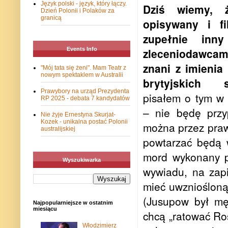
Język polski - język, który łączy.
Dziś wiemy, 
Dzień Polonii i Polaków za
granicą
opisywany i f
zupełnie inny
Events Info
zleceniodawcam
znani z imienia
"Mój tata się żeni". Mam Teatr z
nowym spektaklem w Australii
brytyjskich 
Prawybory na urząd Prezydenta
pisałem o tym w t
RP 2025 - debata 7 kandydatów
– nie będę przy
Nie żyje Ernestyna Skurjat-
Kozek - unikalna postać Polonii
można przez prawi
australijskiej
powtarzać będą w
mord wykonany p
Wyszukiwarka
wywiadu, na zapi
mieć uwzniośloną
(Jusupow był męż
Najpopularniejsze w ostatnim
miesiącu
chcą „ratować Ro
Włodzimierz