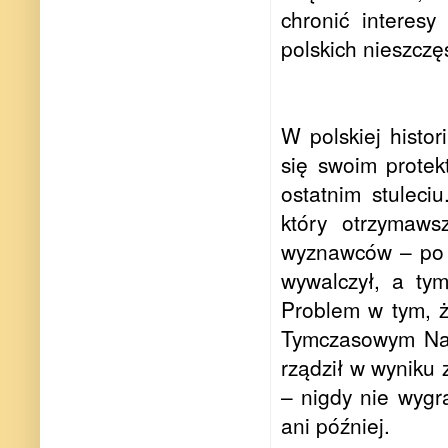
chronić interesy
polskich nieszczę
W polskiej histor
się swoim protek
ostatnim stuleci
który otrzymaws
wyznawców – po c
wywalczył, a ty
Problem w tym, że
Tymczasowym Nac
rządził w wyniku 
– nigdy nie wygr
ani później.