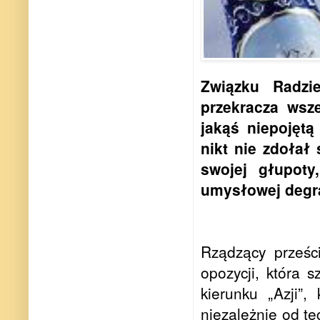
Związku Radzi
przekracza wsze
jakąś niepojętą
nikt nie zdołał
swojej głupoty
umysłowej degra
Rządzący prześci
opozycji, która
kierunku „Azji”,
niezależnie od te