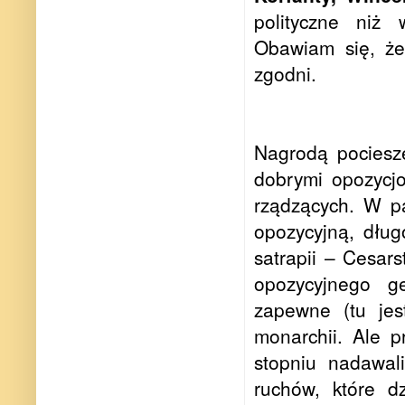
polityczne niż 
Obawiam się, że
zgodni.
Nagrodą pocieszen
dobrymi opozycjo
rządzących. W pa
opozycyjną, dług
satrapii – Cesar
opozycyjnego ge
zapewne (tu jest
monarchii. Ale p
stopniu nadawal
ruchów, które d