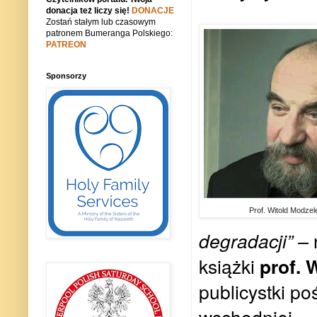
donacja też liczy się!
DONACJE
Zostań stałym lub czasowym
patronem Bumeranga Polskiego:
PATREON
Sponsorzy
Prof. Witold Modze
degradacji” –
książki
prof. 
publicystki po
wschodniej.