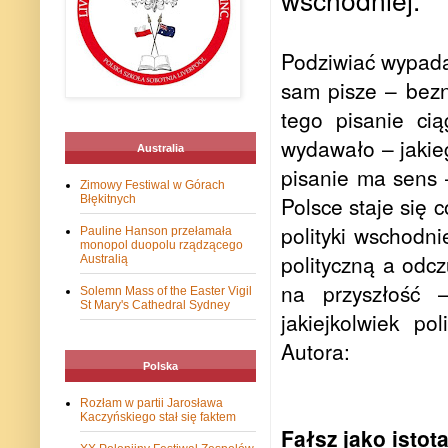
Podziwiać wypada 
sam pisze – bezn
tego pisanie c
wydawało – jakieg
Australia
pisanie ma sens 
Zimowy Festiwal w Górach
Polsce staje się 
Błękitnych
polityki wschodni
Pauline Hanson przełamała
monopol duopolu rządzącego
polityczną a odc
Australią
na przyszłość 
Solemn Mass of the Easter Vigil
St Mary's Cathedral Sydney
jakiejkolwiek p
Autora:
Polska
Rozłam w partii Jarosława
Kaczyńskiego stał się faktem
Fałsz jako istota