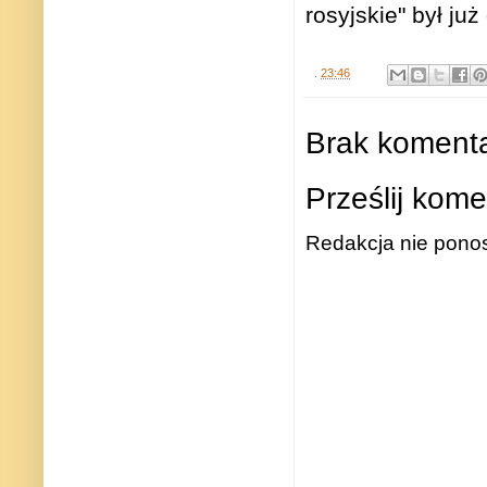
rosyjskie" był ju
.
23:46
Brak komenta
Prześlij kome
Redakcja nie ponos