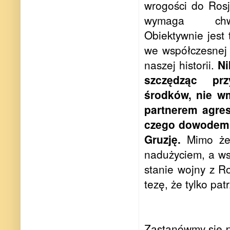
wrogości do Rosj
wymaga chwi
Obiektywnie jest
we współczesnej 
naszej historii.
Ni
szczędząc pr
środków, nie wm
partnerem agres
czego dowodem j
Gruzję.
Mimo że 
nadużyciem, a ws
stanie wojny z Ro
tezę, że tylko pat
Zastanówmy się p