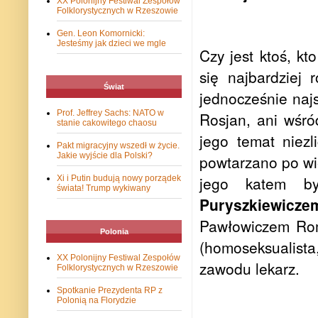
XX Polonijny Festiwal Zespołów
Folklorystycznych w Rzeszowie
Gen. Leon Komornicki:
Jesteśmy jak dzieci we mgle
Czy jest ktoś, k
się najbardziej
Świat
jednocześnie najs
Prof. Jeffrey Sachs: NATO w
Rosjan, ani wśró
stanie cakowitego chaosu
jego temat niezl
Pakt migracyjny wszedł w życie.
Jakie wyjście dla Polski?
powtarzano po wie
jego katem b
Xi i Putin budują nowy porządek
świata! Trump wykiwany
Puryszkiewic
Pawłowiczem Rom
Polonia
(homoseksualist
XX Polonijny Festiwal Zespołów
zawodu lekarz.
Folklorystycznych w Rzeszowie
Spotkanie Prezydenta RP z
Polonią na Florydzie