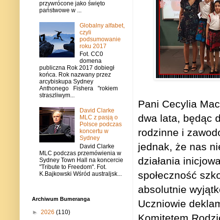
przywrócone jako święto
państwowe w ...
Globalny alfabet,
czyli
podsumowanie
roku 2017
Fot. CC0
domena
publiczna Rok 2017 dobiegł
końca. Rok nazwany przez
arcybiskupa Sydney
Anthonego Fishera "rokiem
straszliwym...
Pani Cecylia Mac
David Clarke
dwa lata, będąc 
MLC z pasją o
Polsce podczas
rodzinne i zawod
koncertu w
Sydney
jednak, że nas n
David Clarke
MLC podczas przemówienia w
działania inicjo
Sydney Town Hall na koncercie
"Tribute to Freedom". Fot.
społeczność szko
K.Bajkowski Wśród australjsk...
absolutnie wyjątk
Archiwum Bumeranga
Uczniowie deklam
►
2026
(110)
Komitetem Rodzic