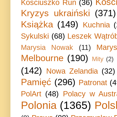
Kości
Kosciuszko Run
(36)
Kryzys ukraiński
(371)
Książka
(149)
Kuchnia
Sykulski
(68)
Leszek Wątrób
Marys
Marysia Nowak
(11)
Melbourne
(190)
Mity
(2)
(142)
Nowa Zelandia
(32)
Pamięć
(296)
Patronat
(4
PolArt
(48)
Polacy w Austra
Polonia
(1365)
Pols