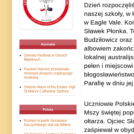
Dzień rozpoczęli
naszej szkoły, 
w Eagle Vale. Ko
Sławek Płonka. 
Budziłowicz oraz 
Australia
albowiem zakończ
Zimowy Festiwal w Górach
lokalnej australijs
Błękitnych
pełen i miejscowi
Pauline Hanson przełamała
błogosławieństwo
monopol duopolu rządzącego
Australią
Parafię w dniu jej
Solemn Mass of the Easter Vigil
St Mary's Cathedral Sydney
Uczniowie Polskie
Polska
Mszy świętej popr
ołtarza. Ojciec 
Rozłam w partii Jarosława
Kaczyńskiego stał się faktem
zaśpiewał w obyd