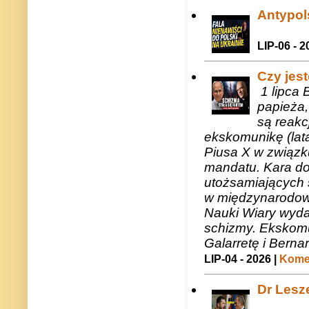
Antypols
LIP-06 - 2
Czy jes
1 lipca 
papieża,
są reakc
ekskomunikę (lat
Piusa X w związk
mandatu. Kara do
utożsamiających 
w międzynarodow
Nauki Wiary wyda
schizmy. Ekskomu
Galarretę i Bernar
LIP-04 - 2026 |
Komen
Dr Lesze