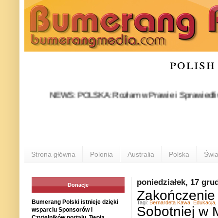
polish
NEWS: POLSKA: Rozłam w Prawie i Sprawiedliwości stał
P
Strona główna
Polonia
Australia
Polska
Świa
poniedziałek, 17 gru
Donacje
Zakończenie 
Bumerang Polski istnieje dzięki
Tagi:
Bernardeta Kawa
,
Edukacja
,
Sobotniej w 
wsparciu Sponsorów i
Czytelników portalu. Twoja