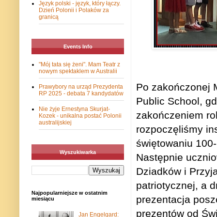
Język polski - język, który łączy.
Dzień Polonii i Polaków za
granicą
Events Info
"Mój tata się żeni". Mam Teatr z
nowym spektaklem w Australii
Po zakończonej 
Prawybory na urząd Prezydenta
RP 2025 - debata 7 kandydatów
Public School, gd
Nie żyje Ernestyna Skurjat-
zakończeniem rok
Kozek - unikalna postać Polonii
australijskiej
rozpoczęliśmy in
świętowaniu 100-
Wyszukiwarka
Następnie ucznio
Dziadków i Przyja
patriotycznej, a 
Najpopularniejsze w ostatnim
prezentacja posz
miesiącu
prezentów od Świ
Jan Engelgard: