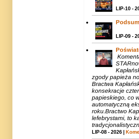
LIP-10 - 2
Podsum
LIP-09 - 2
Poświat
Komenta
STARnow
Kapłańsk
zgody papieża n
Bractwa Kapłańsk
konsekracje czte
papieskiego, co w
automatyczną eks
roku.Bractwo Ka
lefebrystami, to
tradycjonalistycz
LIP-08 - 2026 |
Komen