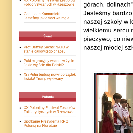
XX Polonijny Festiwal Zespołów
górach, dolinach”
Folklorystycznych w Rzeszowie
Jesteśmy bardzo 
Gen. Leon Komornicki:
Jesteśmy jak dzieci we mgle
naszej szkoły w k
wielkiemu sercu 
Świat
pieczywo, co nie
naszej młodej szk
Prof. Jeffrey Sachs: NATO w
stanie cakowitego chaosu
Pakt migracyjny wszedł w życie.
Jakie wyjście dla Polski?
Xi i Putin budują nowy porządek
świata! Trump wykiwany
Polonia
XX Polonijny Festiwal Zespołów
Folklorystycznych w Rzeszowie
Spotkanie Prezydenta RP z
Polonią na Florydzie