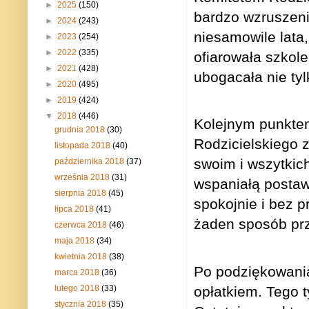
►
2025
(150)
bardzo wzruszeni.
►
2024
(243)
niesamowile lata
►
2023
(254)
►
2022
(335)
ofiarowała szkole
►
2021
(428)
ubogacała nie tyl
►
2020
(495)
►
2019
(424)
▼
2018
(446)
Kolejnym punktem
grudnia 2018
(30)
Rodzicielskiego 
listopada 2018
(40)
swoim i wszytki
października 2018
(37)
września 2018
(31)
wspaniałą posta
sierpnia 2018
(45)
spokojnie i bez 
lipca 2018
(41)
żaden sposób prze
czerwca 2018
(46)
maja 2018
(34)
kwietnia 2018
(38)
Po podziękowania
marca 2018
(36)
opłatkiem. Tego 
lutego 2018
(33)
stycznia 2018
(35)