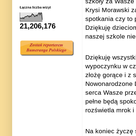
szkoły za Wasze 
Łączna liczba wizyt
Krysi Morawski z
spotkania czy to 
21,206,176
Dziękuję dziecio
naszej szkole ni
Dziękuję wszystk
wypoczynku w cza
złożę gorące i z
Nowonarodzone D
serca Wasze przep
pełne będą spoko
rozświetla mrok 
Na koniec życzę 