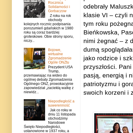
Rocznica
odebrały Maluszk
Solidarności i
Gorbaczow
klasie VI – czyl
Z roku na rok
obchody
tym roku pożegnał
kolejnych rocznic podpisania
porozumień gdańskich w 1980
Bieńkowska, Pas
roku są coraz bardziej
groteskowe. Obie strony sporu,
nimi żegnać – z d
niczy...
dumą spoglądałam
Bojowe,
wirtualne
jako rodzice i s
Zgromadzenie
Ogóle ONZtu
przyszłości. Pan
Prezydent USA
Trump,
pasją, energią i
przemawiając na wideo do
ogólnej debaty Zgromadzenia
patriotyzmu i gor
Ogólnego ONZ, prowokacyjnie
zapowiedział „zaciekłą walkę z
swoich korzeni i 
niewidz...
Niepodległość a
suwerenność
Jak co roku w
dniu 11 listopada
obchodzimy
Narodowe
Święto Niepodległości,
ustanowione w 1937 roku, a