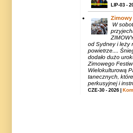
LIP-03 - 2
Zimowy 
W sobotę
przyjech
ZIMOWY 
od Sydney i leży 
powietrze.... Śni
dodało dużo uroku
Zimowego Festiwal
Wielokulturową P
tanecznych, któr
perkusyjnej i in
CZE-30 - 2026 |
Kome