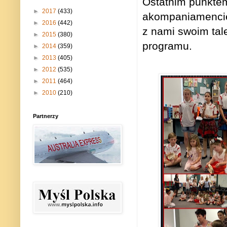
Ostatnim punktem
►
2017
(433)
akompaniamencie 
►
2016
(442)
z nami swoim tal
►
2015
(380)
programu.
►
2014
(359)
►
2013
(405)
►
2012
(535)
►
2011
(464)
►
2010
(210)
Partnerzy