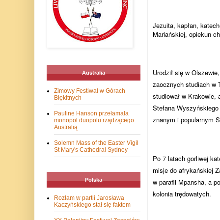
Jezuita, kapłan, katech
Mariańskiej, opiekun ch
Urodził się w Olszewie
Australia
zaocznych studiach w To
Zimowy Festiwal w Górach
studiował w Krakowie, 
Błękitnych
Stefana Wyszyńskiego 5
Pauline Hanson przełamała
znanym i popularnym S
monopol duopolu rządzącego
Australią
Solemn Mass of the Easter Vigil
St Mary's Cathedral Sydney
Po 7 latach gorliwej k
misje do afrykańskiej 
Polska
w parafii Mpansha, a po
kolonia trędowatych.
Rozłam w partii Jarosława
Kaczyńskiego stał się faktem