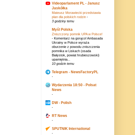
Videoparlament PL - Janusz
Jaskółka
Mateusz Morawiecki przedstawia
plan dla polskich rodzin
-
3 godziny temu
Myśl Polska
Zniszczony pomnik UPA w Polsce!
-
Komentarz na gorąco! Ambasada
Ukrainy w Polsce wyraża
oburzenie z powodu zniszczenia
pomnika w Liskach (osada
Białystok, powiat hrubieszowski)
upamiętnia...
10 godzin temu
Telegram - NewsFactoryPL
-
Wydarzenia 18:50 - Polsat
News
-
DW - Polish
-
RT News
-
SPUTNIK International
-