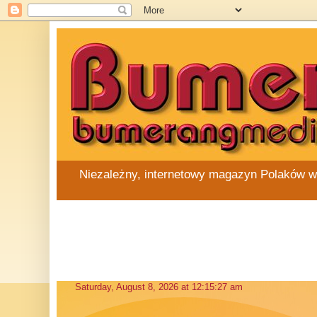
Niezależny, internetowy magazyn Polaków w Au