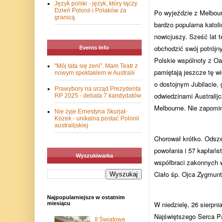
Język polski - język, który łączy.
Dzień Polonii i Polaków za
Po wyjeździe z Melbour
granicą
bardzo popularna katoli
nowicjuszy. Sześć lat 
obchodzić swój potrójny 
Events Info
Polskie wspólnoty z Oa
"Mój tata się żeni". Mam Teatr z
pamiętają jeszcze tę w
nowym spektaklem w Australii
o dostojnym Jubilacie, 
Prawybory na urząd Prezydenta
odwiedzinami Australij
RP 2025 - debata 7 kandydatów
Melbourne. Nie zapomin
Nie żyje Ernestyna Skurjat-
Kozek - unikalna postać Polonii
australijskiej
Chorował krótko. Odsze
powołania i 57 kapłańs
Wyszukiwarka
współbraci zakonnych w
Ciało śp. Ojca Zygmun
Najpopularniejsze w ostatnim
W niedzielę, 26 sierpni
miesiącu
Najświętszego Serca P
II Światowe