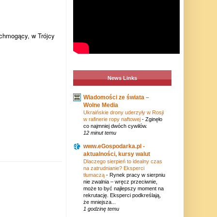
chmogący, w Trójcy
News Links
Wiadomości ze świata –
Wolne Media
Ukraińskie drony uderzyły w Rosji
w rafinerie ropy naftowej
-
Zginęło
co najmniej dwóch cywilów.
12 minut temu
www.eGospodarka.pl -
aktualności, kursy walut
Dlaczego sierpień to idealny czas
na zatrudnianie? Eksperci
tłumaczą
-
Rynek pracy w sierpniu
nie zwalnia – wręcz przeciwnie,
może to być najlepszy moment na
rekrutację. Eksperci podkreślają,
że mniejsza...
1 godzinę temu