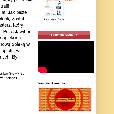
Retro
-
ralii
lat. Jak pisze
olonię został
2 miesiące temu
sterz, który
i. Pozostawił po
Bumerang Media TV
o opiekuna
uchową opieką w
 opieki, w
tnych.
Był
.
esław Słowik SJ
,
wej Zelandii.
Nasz kanał you tube