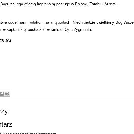
ogu za jego ofiarną kapłańską posługę w Polsce, Zambii i Australii.
ństwa oddał nam, rodakom na antypodach. Niech będzie uwielbiony Bóg Wsze
u, w kapłańskiej posłudze i w śmierci Ojca Zygmunta.
ik SJ
zy:
ntarz