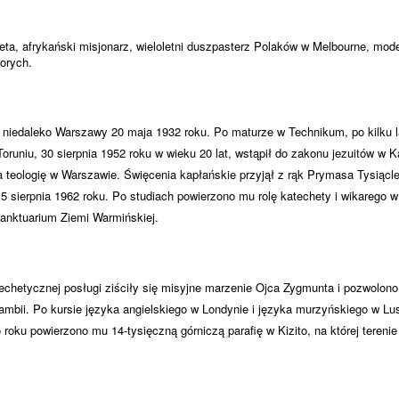
eta, afrykański misjonarz, wieloletni duszpasterz Polaków w Melbourne, moder
orych.
, niedaleko Warszawy 20 maja 1932 roku. Po maturze w Technikum, po kilku l
runiu, 30 sierpnia 1952 roku w wieku 20 lat, wstąpił do zakonu jezuitów w Ka
a teologię w Warszawie. Święcenia kapłańskie przyjął z rąk Prymasa Tysiącle
 sierpnia 1962 roku. Po studiach powierzono mu rolę katechety i wikarego w 
anktuarium Ziemi Warmińskiej.
atechetycznej posługi ziściły się misyjne marzenie Ojca Zygmunta i pozwolon
Zambii. Po kursie języka angielskiego w Londynie i języka murzyńskiego w L
 roku powierzono mu 14-tysięczną górniczą parafię w Kizito, na której tereni