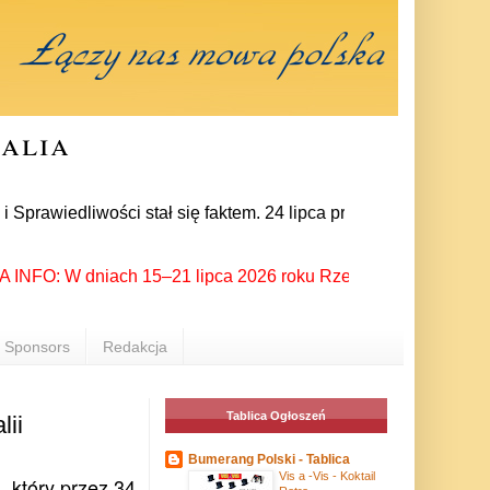
ralia
dliwości stał się faktem. 24 lipca prezes partii Jarosław Kac
O: W dniach 15–21 lipca 2026 roku Rzeszów ponownie stał się 
Sponsors
Redakcja
Tablica Ogłoszeń
lii
Bumerang Polski - Tablica
Vis a -Vis - Koktail
, który przez 34