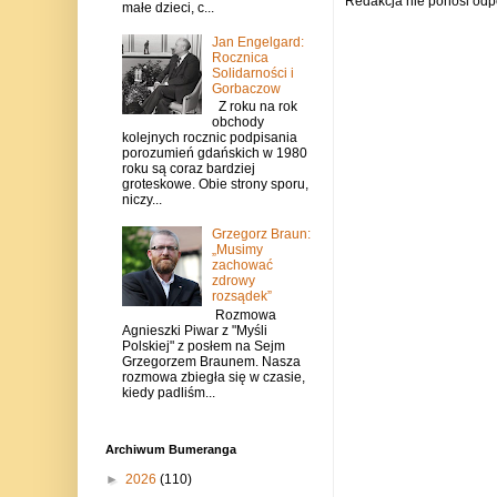
Redakcja nie ponosi odp
małe dzieci, c...
Jan Engelgard:
Rocznica
Solidarności i
Gorbaczow
Z roku na rok
obchody
kolejnych rocznic podpisania
porozumień gdańskich w 1980
roku są coraz bardziej
groteskowe. Obie strony sporu,
niczy...
Grzegorz Braun:
„Musimy
zachować
zdrowy
rozsądek”
Rozmowa
Agnieszki Piwar z "Myśli
Polskiej" z posłem na Sejm
Grzegorzem Braunem. Nasza
rozmowa zbiegła się w czasie,
kiedy padliśm...
Archiwum Bumeranga
►
2026
(110)