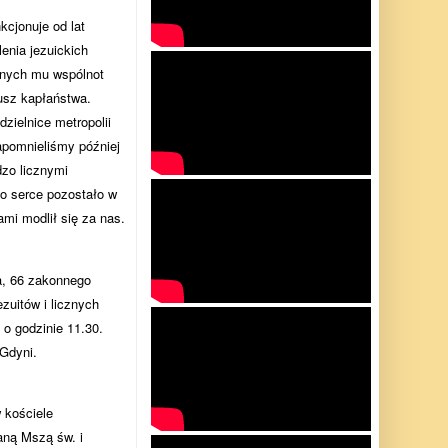
cjonuje od lat
enia jezuickich
anych mu wspólnot
eusz kapłaństwa.
zielnice metropolii
apomnieliśmy później
dzo licznymi
go serce pozostało w
mi modlił się za nas.
a, 66 zakonnego
zuitów i licznych
o godzinie 11.30.
Gdyni.
 kościele
ną Mszą św. i