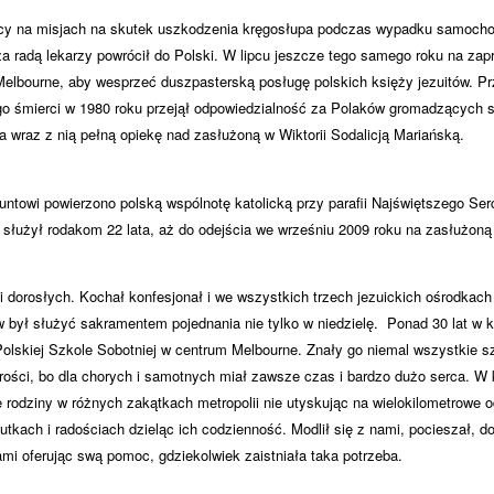
pracy na misjach na skutek uszkodzenia kręgosłupa podczas wypadku samoch
a radą lekarzy powrócił do Polski. W lipcu jeszcze tego samego roku na zap
elbourne, aby wesprzeć duszpasterską posługę polskich księży jezuitów. Pr
go śmierci w 1980 roku przejął odpowiedzialność za Polaków gromadzących się
 wraz z nią pełną opiekę nad zasłużoną w Wiktorii Sodalicją Mariańską.
ntowi powierzono polską wspólnotę katolicką przy parafii Najświętszego Se
e służył rodakom 22 lata, aż do odejścia we wrześniu 2009 roku na zasłużoną
 i dorosłych. Kochał konfesjonał i we wszystkich trzech jezuickich ośrodkac
w był służyć sakramentem pojednania nie tylko w niedzielę.
Ponad 30 lat w 
olskiej Szkole Sobotniej w centrum Melbourne. Znały go niemal wszystkie szp
rości, bo dla chorych i samotnych miał zawsze czas i bardzo dużo serca. W k
 rodziny w różnych zakątkach metropolii nie utyskując na wielokilometrowe o
kach i radościach dzieląc ich codzienność. Modlił się z nami, pocieszał, do
nami oferując swą pomoc, gdziekolwiek zaistniała taka potrzeba.