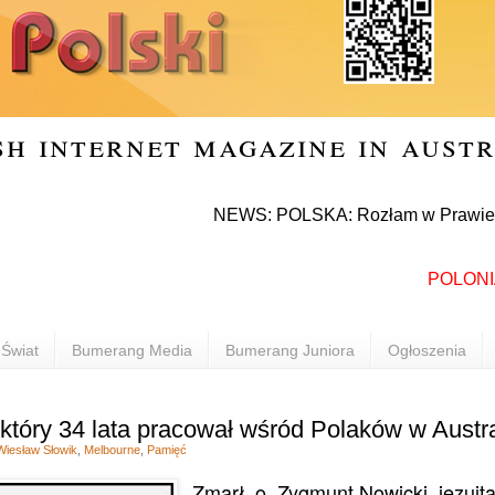
sh internet magazine in aust
NEWS: POLSKA: Rozłam w Prawie i Sprawie
POLONIA INF
Świat
Bumerang Media
Bumerang Juniora
Ogłoszenia
który 34 lata pracował wśród Polaków w Austra
Wiesław Słowik
,
Melbourne
,
Pamięć
Zmarł o. Zygmunt Nowicki, jezuita