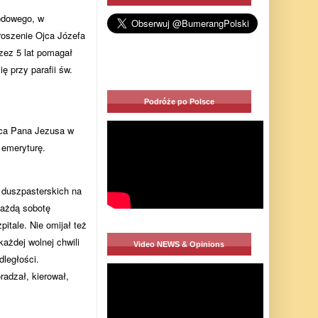
odowego, w
roszenie Ojca Józefa
zez 5 lat pomagał
 przy parafii św.
Podróże po Polsce
rca Pana Jezusa w
 emeryturę.
h duszpasterskich na
każdą sobotę
itale. Nie omijał też
ażdej wolnej chwili
Video NEWS & Opinions
dległości.
radzał, kierował,