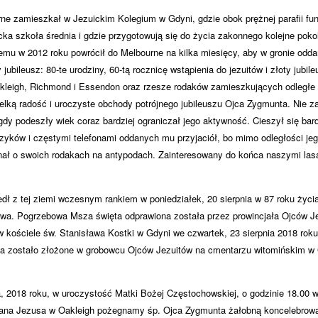
ne zamieszkał w Jezuickim Kolegium w Gdyni, gdzie obok prężnej parafii funk
cka szkoła średnia i gdzie przygotowują się do życia zakonnego kolejne pokol
temu w 2012 roku powrócił do Melbourne na kilka miesięcy, aby w gronie odd
jubileusz: 80-te urodziny, 60-tą rocznicę wstąpienia do jezuitów i złoty jubil
kleigh, Richmond i Essendon oraz rzesze rodaków zamieszkujących odległe d
ielką radość i uroczyste obchody potrójnego jubileuszu Ojca Zygmunta. Nie z
gdy podeszły wiek coraz bardziej ograniczał jego aktywność. Cieszył się bar
czyków i częstymi telefonami oddanych mu przyjaciół, bo mimo odległości je
ał o swoich rodakach na antypodach. Zainteresowany do końca naszymi lasa
dł z tej ziemi wczesnym rankiem w poniedziałek, 20 sierpnia w 87 roku życi
twa. Pogrzebowa Msza święta odprawiona została przez prowincjała Ojców Je
 kościele św. Stanisława Kostki w Gdyni we czwartek, 23 sierpnia 2018 roku 
ta zostało złożone w grobowcu Ojców Jezuitów na cmentarzu witomińskim w 
a, 2018 roku, w uroczystość Matki Bożej Częstochowskiej, o godzinie 18.00 w
ana Jezusa w Oakleigh pożegnamy śp. Ojca Zygmunta żałobną koncelebrowa