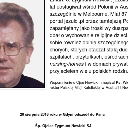
lat posługiwał wśród Polonii w Aust
szczególnie w Melbourne. Miał 87 
portal jezuici.pl przez tamtejszą P
zapamiętany jako troskliwy duszpa
dbał o wychowanie religijne dziec
sobie również opinię szczególneg
chorych, których otaczał stałą d
szpitalach, przytułkach, ośrodkach
i w domach prywa
nursing-homes
przyjacielem wielu polskich rodzin
Wspomnienie o Ojcu Nowickim napisał
Ks. Wi
rektor Polskiej Misji Katolickiej w Australii i No
20 sierpnia 2018 roku w Gdyni odszedł do Pana
Śp. Ojciec Zygmunt Nowicki SJ