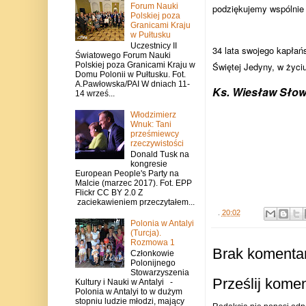
Forum Nauki
podziękujemy wspólnie B
Polskiej poza
Granicami Kraju
w Pułtusku
Uczestnicy II
34 lata swojego kapła
Światowego Forum Nauki
Polskiej poza Granicami Kraju w
Świętej Jedyny, w życi
Domu Polonii w Pułtusku. Fot.
A.Pawłowska/PAI W dniach 11-
Ks. Wiesław Słow
14 wrześ...
Włodzimierz
Wnuk: Tani
prześmiewcy
rzeczywistości
Donald Tusk na
kongresie
European People's Party na
Malcie (marzec 2017). Fot. EPP
Flickr CC BY 2.0 Z
zaciekawieniem przeczytałem...
.
20:02
Polonia w Antalyi
(Turcja).
Rozmowa 1
Brak komentar
Członkowie
Polonijnego
Stowarzyszenia
Prześlij kome
Kultury i Nauki w Antalyi -
Polonia w Antalyi to w dużym
stopniu ludzie młodzi, mający