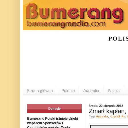
poli
Strona główna
Polonia
Australia
Polska
środa, 22 sierpnia 2018
Donacje
Zmarł kapłan, 
Tagi:
Australia
,
Kościół
,
Ks. 
Bumerang Polski istnieje dzięki
wsparciu Sponsorów i
Czytelników portalu. Twoja