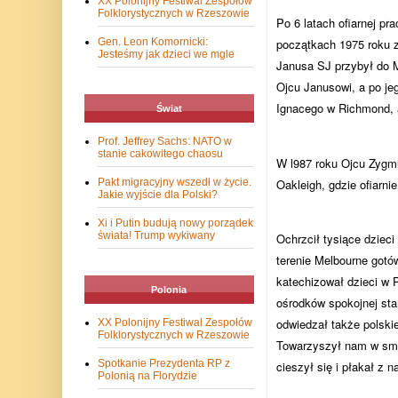
XX Polonijny Festiwal Zespołów
Folklorystycznych w Rzeszowie
Po 6 latach ofiarnej 
Gen. Leon Komornicki:
początkach 1975 roku z
Jesteśmy jak dzieci we mgle
Janusa SJ przybył do M
Ojcu Janusowi, a po je
Ignacego w Richmond, a
Świat
Prof. Jeffrey Sachs: NATO w
stanie cakowitego chaosu
W l987 roku Ojcu Zygmu
Oakleigh, gdzie ofiarni
Pakt migracyjny wszedł w życie.
Jakie wyjście dla Polski?
Xi i Putin budują nowy porządek
świata! Trump wykiwany
Ochrzcił tysiące dzieci
terenie Melbourne gotó
katechizował dzieci w P
Polonia
ośrodków spokojnej sta
odwiedzał także polskie
XX Polonijny Festiwal Zespołów
Folklorystycznych w Rzeszowie
Towarzyszył nam w smut
Spotkanie Prezydenta RP z
cieszył się i płakał z 
Polonią na Florydzie