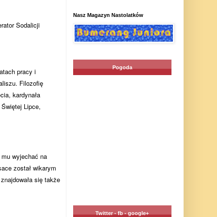
Nasz Magazyn Nastolatków
ator Sodalicji
Pogoda
atach pracy i
liszu. Filozofię
cia, kardynała
Świętej Lipce,
o mu wyjechać na
usace został wikarym
e znajdowała się także
Twitter - fb - google+