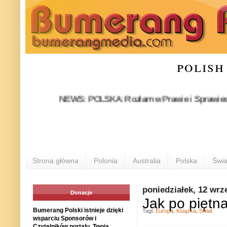
polish
NEWS: POLSKA: Rozłam w Prawie i Sprawiedliwości st
Strona główna
Polonia
Australia
Polska
Świa
poniedziałek, 12 wrz
Donacje
Jak po piętna
Bumerang Polski istnieje dzięki
Tagi:
Europa
,
Książka
,
Świat
wsparciu Sponsorów i
Czytelników portalu. Twoja