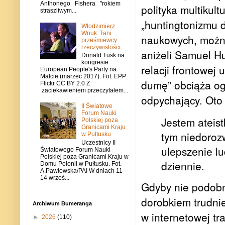
Anthonego Fishera "rokiem
polityka multikul
straszliwym...
„huntingtonizmu d
Włodzimierz
Wnuk: Tani
naukowych, można
prześmiewcy
rzeczywistości
aniżeli Samuel Hu
Donald Tusk na
kongresie
relacji frontowej
European People's Party na
Malcie (marzec 2017). Fot. EPP
dumę” obciąża og
Flickr CC BY 2.0 Z
zaciekawieniem przeczytałem...
odpychający. Oto 
II Światowe
Forum Nauki
Jestem ateis
Polskiej poza
Granicami Kraju
tym niedoroz
w Pułtusku
Uczestnicy II
ulepszenie lu
Światowego Forum Nauki
Polskiej poza Granicami Kraju w
dziennie.
Domu Polonii w Pułtusku. Fot.
A.Pawłowska/PAI W dniach 11-
14 wrześ...
Gdyby nie podobne
dorobkiem trudni
Archiwum Bumeranga
w internetowej tr
►
2026
(110)