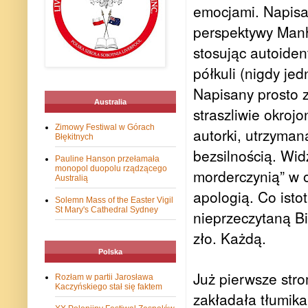
emocjami. Napisa
perspektywy Manh
stosując autoiden
półkuli (nigdy je
Napisany prosto z
Australia
straszliwie okroj
Zimowy Festiwal w Górach
autorki, utrzyman
Błękitnych
bezsilnością. Wid
Pauline Hanson przełamała
monopol duopolu rządzącego
morderczynią” w o
Australią
apologią. Co istot
Solemn Mass of the Easter Vigil
St Mary's Cathedral Sydney
nieprzeczytaną Bi
zło. Każdą.
Polska
Już pierwsze stro
Rozłam w partii Jarosława
Kaczyńskiego stał się faktem
zakładała tłumik