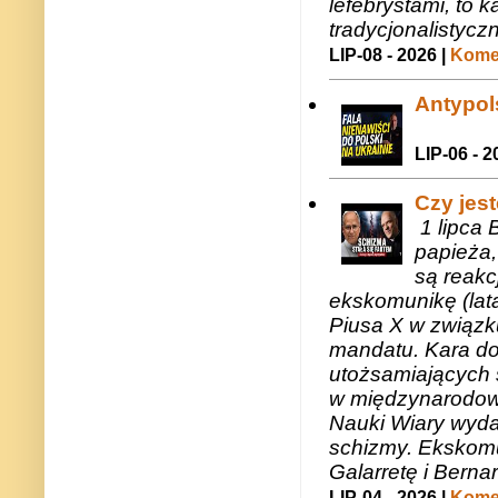
lefebrystami, to
tradycjonalistycz
LIP-08 - 2026 |
Komen
Antypols
LIP-06 - 2
Czy jes
1 lipca 
papieża,
są reakc
ekskomunikę (lat
Piusa X w związk
mandatu. Kara do
utożsamiających 
w międzynarodow
Nauki Wiary wyda
schizmy. Ekskomu
Galarretę i Bernar
LIP-04 - 2026 |
Komen