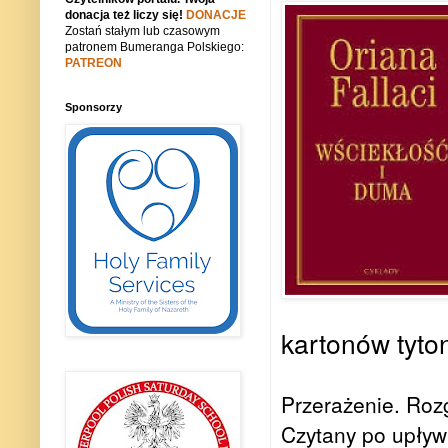
donacja też liczy się!
DONACJE
Zostań stałym lub czasowym
patronem Bumeranga Polskiego:
PATREON
Sponsorzy
kartonów tyton
Przerażenie. Roz
Czytany po upływi