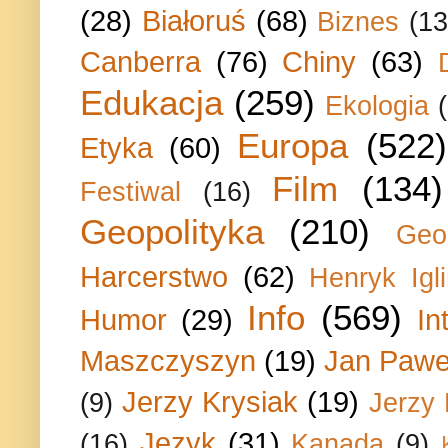
(28)
Białoruś
(68)
Biznes
(13
Canberra
(76)
Chiny
(63)
Edukacja
(259)
Ekologia
Europa
(522)
Etyka
(60)
Film
(134)
Festiwal
(16)
Geopolityka
(210)
Geo
Harcerstwo
(62)
Henryk Igli
Info
(569)
Humor
(29)
In
Maszczyszyn
(19)
Jan Paweł
Jerzy Krysiak
(19)
(9)
Jerzy
Język
(31)
(16)
Kanada
(9)