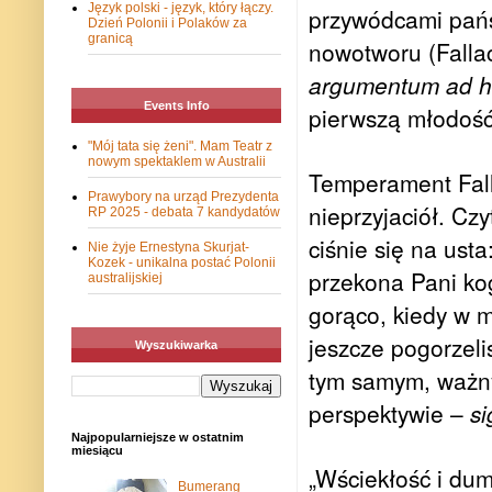
Język polski - język, który łączy.
przywódcami państ
Dzień Polonii i Polaków za
granicą
nowotworu (Falla
argumentum ad h
Events Info
pierwszą młodość
"Mój tata się żeni". Mam Teatr z
nowym spektaklem w Australii
Temperament Falla
Prawybory na urząd Prezydenta
nieprzyjaciół. Cz
RP 2025 - debata 7 kandydatów
ciśnie się na usta
Nie żyje Ernestyna Skurjat-
Kozek - unikalna postać Polonii
przekona Pani kog
australijskiej
gorąco, kiedy w m
jeszcze pogorzeli
Wyszukiwarka
tym samym, ważny
perspektywie –
s
Najpopularniejsze w ostatnim
miesiącu
„Wściekłość i dumę
Bumerang