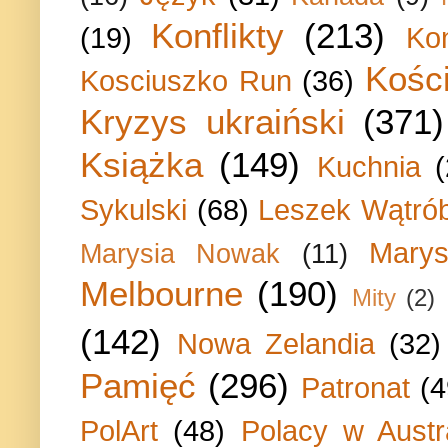
Konflikty
(213)
(19)
Ko
Kości
Kosciuszko Run
(36)
Kryzys ukraiński
(371)
Książka
(149)
Kuchnia
Sykulski
(68)
Leszek Wątrób
Marys
Marysia Nowak
(11)
Melbourne
(190)
Mity
(2)
(142)
Nowa Zelandia
(32)
Pamięć
(296)
Patronat
(4
PolArt
(48)
Polacy w Austra