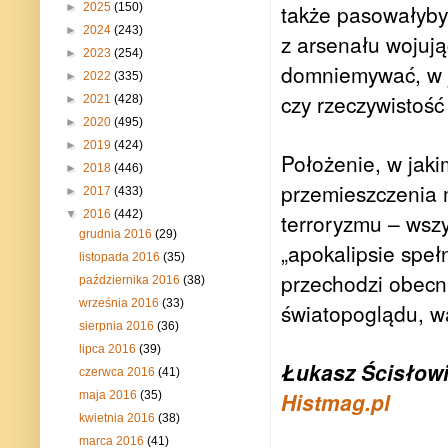
także pasowałyby 
►
2025
(150)
►
2024
(243)
z arsenału wojują
►
2023
(254)
domniemywać, w ja
►
2022
(335)
czy rzeczywistość
►
2021
(428)
►
2020
(495)
►
2019
(424)
Położenie, w jak
►
2018
(446)
przemieszczenia 
►
2017
(433)
▼
2016
(442)
terroryzmu – wszy
grudnia 2016
(29)
„apokalipsie speł
listopada 2016
(35)
przechodzi obecn
października 2016
(38)
września 2016
(33)
światopoglądu, wa
sierpnia 2016
(36)
lipca 2016
(39)
Łukasz Ścisłow
czerwca 2016
(41)
Histmag.pl
maja 2016
(35)
kwietnia 2016
(38)
marca 2016
(41)