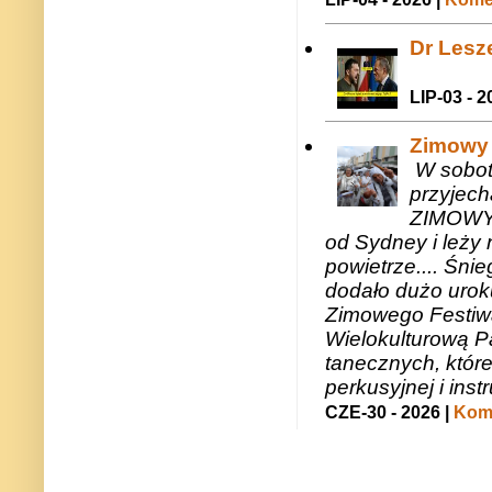
Dr Lesze
LIP-03 - 2
Zimowy 
W sobotę
przyjech
ZIMOWY 
od Sydney i leży 
powietrze.... Śni
dodało dużo uroku
Zimowego Festiwal
Wielokulturową P
tanecznych, któr
perkusyjnej i in
CZE-30 - 2026 |
Kome