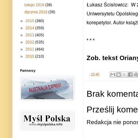
Łukasz Ścisłowicz:
W 2
lutego 2016
(38)
Uniwersytetu Opolskiego
stycznia 2016
(39)
korepetytor. Autor ksi
►
2015
(380)
►
2014
(359)
►
2013
(405)
* * *
►
2012
(535)
►
2011
(464)
Zob. tekst Orian
►
2010
(210)
Partnerzy
.
23:40
Brak komenta
Prześlij kome
Redakcja nie ponos