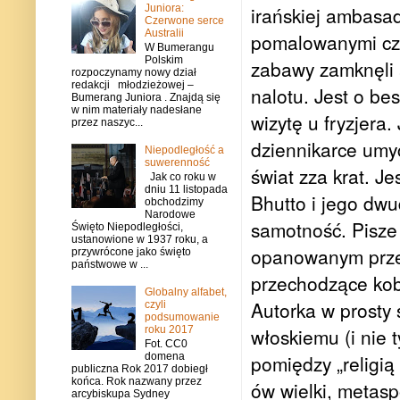
Juniora:
irańskiej ambasad
Czerwone serce
Australii
pomalowanymi cze
W Bumerangu
Polskim
zabawy zamknęli 
rozpoczynamy nowy dział
redakcji młodzieżowej –
nalotu. Jest o bes
Bumerang Juniora . Znajdą się
w nim materiały nadesłane
wizytę u fryzjera.
przez naszyc...
dziennikarce umy
Niepodległość a
suwerenność
świat zza krat. J
Jak co roku w
dniu 11 listopada
Bhutto i jego dwu
obchodzimy
Narodowe
samotność. Pisze w
Święto Niepodległości,
ustanowione w 1937 roku, a
opanowanym przez
przywrócone jako święto
państwowe w ...
przechodzące kob
Globalny alfabet,
Autorka w prosty 
czyli
podsumowanie
roku 2017
włoskiemu (i nie 
Fot. CC0
domena
pomiędzy „religi
publiczna Rok 2017 dobiegł
końca. Rok nazwany przez
ów wielki, metasp
arcybiskupa Sydney