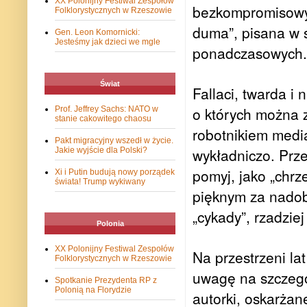
XX Polonijny Festiwal Zespołów
bezkompromisowy,
Folklorystycznych w Rzeszowie
duma”, pisana w 
Gen. Leon Komornicki:
Jesteśmy jak dzieci we mgle
ponadczasowych.
Świat
Fallaci, twarda i
o których można z
Prof. Jeffrey Sachs: NATO w
stanie cakowitego chaosu
robotnikiem medi
Pakt migracyjny wszedł w życie.
wykładniczo. Prz
Jakie wyjście dla Polski?
pomyj, jako „chrz
Xi i Putin budują nowy porządek
świata! Trump wykiwany
pięknym za nadob
„cykady”, rzadziej
Polonia
XX Polonijny Festiwal Zespołów
Na przestrzeni l
Folklorystycznych w Rzeszowie
uwagę na szczegó
Spotkanie Prezydenta RP z
Polonią na Florydzie
autorki, oskarżan