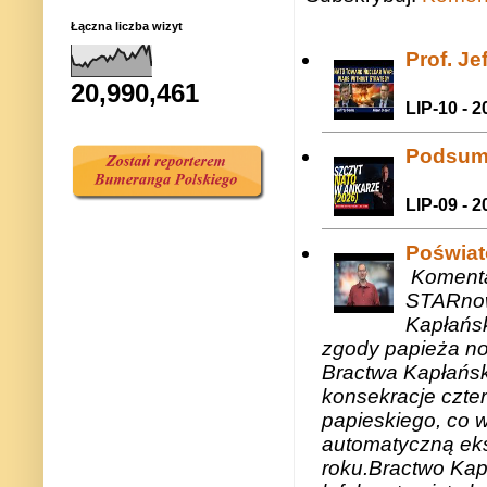
Łączna liczba wizyt
Prof. J
20,990,461
LIP-10 - 2
Podsum
LIP-09 - 2
Poświat
Komenta
STARnow
Kapłańsk
zgody papieża n
Bractwa Kapłańsk
konsekracje czte
papieskiego, co w
automatyczną eks
roku.Bractwo Ka