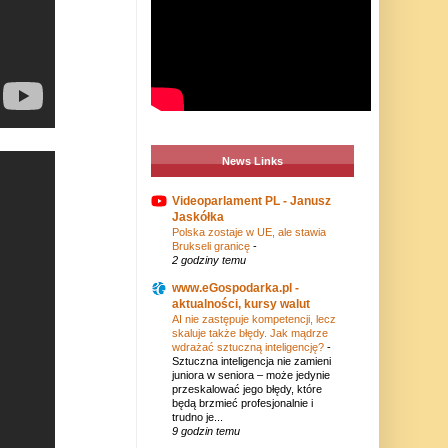
News Links
Videoparlament PL - Janusz
Jaskółka
Polska zostaje w UE, ale stawia
Brukseli granicę
-
2 godziny temu
www.eGospodarka.pl -
aktualności, kursy walut
AI nie zastępuje kompetencji, lecz
skaluje także błędy. Jak mądrze
wdrażać sztuczną inteligencję?
-
Sztuczna inteligencja nie zamieni
juniora w seniora – może jedynie
przeskalować jego błędy, które
będą brzmieć profesjonalnie i
trudno je...
9 godzin temu