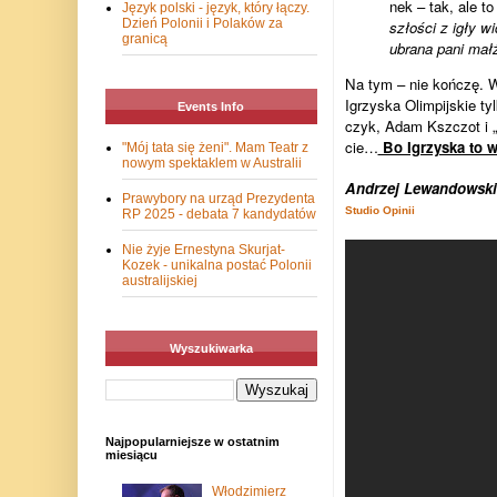
nek – tak, ale to
Język polski - język, który łączy.
Dzień Polonii i Polaków za
szło­ści z igły w
granicą
ubrana pani mał­
Na tym – nie koń­czę. W
Igrzy­ska Olim­pij­skie t
Events Info
czyk, Adam Ksz­czot i „s
cie…
Bo Igrzy­ska to w
"Mój tata się żeni". Mam Teatr z
nowym spektaklem w Australii
Andrzej Lewandowski
Prawybory na urząd Prezydenta
Studio Opinii
RP 2025 - debata 7 kandydatów
Nie żyje Ernestyna Skurjat-
Kozek - unikalna postać Polonii
australijskiej
Wyszukiwarka
Najpopularniejsze w ostatnim
miesiącu
Włodzimierz