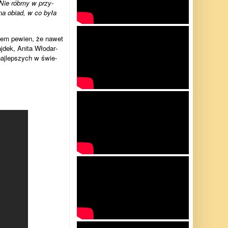
Nie róbmy w przy­
o na obiad, w co była
estem pewien, że nawet
j­dek, Anita Wło­dar­
aj­lep­szych w świe­