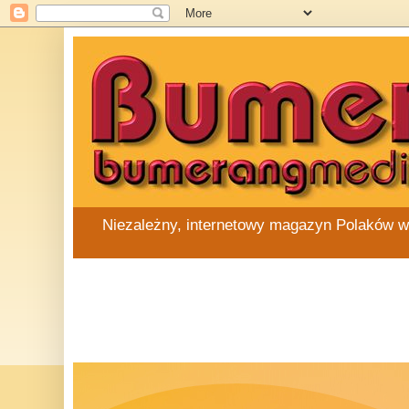
Niezależny, internetowy magazyn Polaków w Au