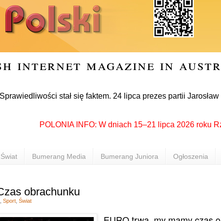
sh internet magazine in aust
iwości stał się faktem. 24 lipca prezes partii Jarosław Kaczy
POLONIA INFO: W dniach 15–21 lipca 2026 roku Rzeszów 
Świat
Bumerang Media
Bumerang Juniora
Ogłoszenia
Czas obrachunku
,
Sport
,
Świat
EURO trwa, my mamy czas ob