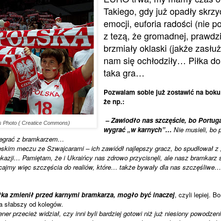
Takiego, gdy już opa­dły skrzy
emo­cji, eufo­ria rado­ści (nie po
z tezą, że gro­mad­nej, praw­dzi
brzmiały okla­ski (jakże zasłu
nam się ochło­dziły… Piłka do
taka gra…
P
ozwa­lam sobie już zosta­wić na boku re
że np.
:
– Zawio­dło nas szczę­ście, bo Por­tu­g
ss Photo ( Creatice Commons)
wygrać „w kar­nych”…
Nie musieli, bo 
e­grać z bram­ka­rzem…
skim meczu ze Szwaj­ca­rami – ich zawiódł naj­lep­szy gracz, bo spu­dło­wał z 
oka­zji… Pamię­tam, że i Ukra­ińcy nas zdrowo przy­ci­snęli, ale nasz bram­karz s
­cajmy więc szczę­ścia do realiów, które… także bywały dla nas szczę­śliwe…
a zmie­nił przed kar­nymi bram­ka­rza, mogło być ina­czej
, czyli lepiej. 
a słab­szy od kole­gów.
ner prze­cież widział, czy inni byli bar­dziej gotowi niż już nie­siony powo­dze