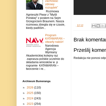
zachować
zdrowy
rozsądek”
Rozmowa
Agnieszki Piwar z "Myśli
Polskiej" z posłem na Sejm
Grzegorzem Braunem. Nasza
rozmowa zbiegła się w czasie,
.
12:12
kiedy padliśm...
Program
Brak komentar
KATAMARAN –
otwarty nabór!
Narodowa
Prześlij kome
Agencja
Wymiany
Akademickiej kolejny raz
Redakcja nie ponosi odp
zaprasza polskie uczelnie do
składania wniosków w p
rogramie KATAMARAN –
tworzenie i re...
Archiwum Bumeranga
►
2026
(110)
►
2025
(150)
►
2024
(243)
►
2023
(254)