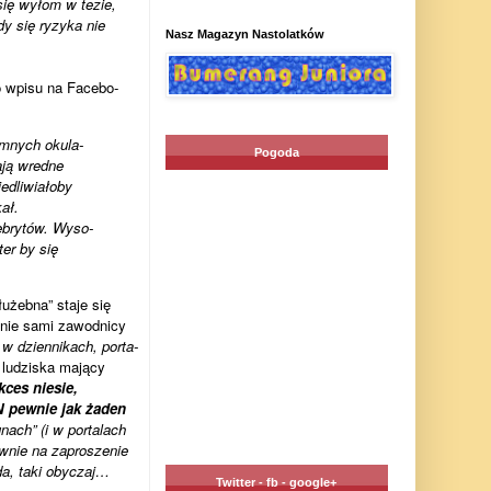
 się wyłom w tezie,
dy się ryzyka nie
Nasz Magazyn Nastolatków
o wpisu na Face­bo­
m­nych oku­la­
Pogoda
dają wredne
dli­wia­łoby
ał.
­bry­tów. Wyso­
ter by się
słu­żebna” staje się
 nie sami zawod­nicy
w dzien­ni­kach, por­ta­
e ludzi­ska mający
­ces nie­sie,
N pew­nie jak żaden
nach” (i w por­ta­lach
­nie na zapro­sze­nie
a, taki oby­czaj…
Twitter - fb - google+