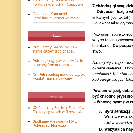
XX Polonijny Festiwal Zespołów
Folklorystycznych w Rzeszowie
Z chłodną głową, dzie­
– Odrzu­cam tezę o wiel­
Gen. Leon Komornicki:
w kar­nych jed­nak tak) 
Jesteśmy jak dzieci we mgle
i jej ewen­tu­alne gry­ma
Pozwa­lam sobie zwró­cić
Świat
w tych fazach zwy­cię­st
bram­ka­rza.
Co pod­po­
Prof. Jeffrey Sachs: NATO w
stwo.
stanie cakowitego chaosu
Pakt migracyjny wszedł w życie.
Nie czy­nię z tego zarzu
Jakie wyjście dla Polski?
okre­sie skle­ja­nia i szk
men­tal­nej? Toż stan n
Xi i Putin budują nowy porządek
kadro­wego nie jest taki,
świata! Trump wykiwany
Powiem wię­cej, dobrze
być chłodne prysz­nic
Polonia
– Wno­szę byśmy w emo­
XX Polonijny Festiwal Zespołów
Była sen­sa­cją t
Folklorystycznych w Rzeszowie
Walia – z miej­sc
Spotkanie Prezydenta RP z
ni­ków wywo­dzą 
Polonią na Florydzie
Wszyst­kich nap