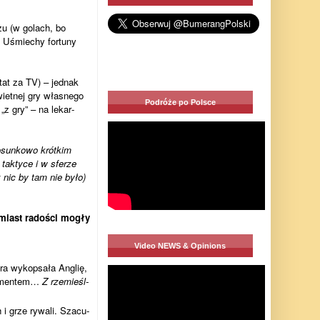
czu (w golach, bo
… Uśmie­chy for­tuny
tat za TV) – jed­nak
iet­nej gry wła­snego
Podróże po Polsce
„z gry” – na lekar­
­sun­kowo krót­kim
 tak­tyce i w sfe­rze
 nic by tam nie było)
amiast rado­ści mogły
Video NEWS & Opinions
óra wykop­sała Anglię,
le­men­tem…
Z rze­mieśl­
i grze rywali. Sza­cu­