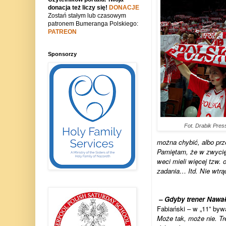
donacja też liczy się!
DONACJE
Zostań stałym lub czasowym
patronem Bumeranga Polskiego:
PATREON
Sponsorzy
Fot. Drabik Pre
można chy­bić, albo prz
Pamię­tam, że w zwy­cię­
weci mieli wię­cej tzw. 
zada­nia… Itd. Nie wtrą
– Gdyby tre­ner Nawałk
Fabiań­ski – w „11” byw
Może tak, może nie. Tre­