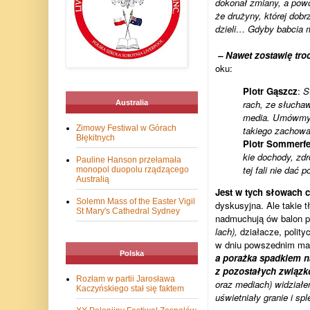
doko­nał zmiany, a powo
że dru­żyny, któ­rej dob
dzieli… Gdyby bab­cia 
– Nawet zosta­wię tro­c
oku:
Piotr Gąszcz
:
S
rach, ze słu­chaw
Australia
media. Umówmy się
Zimowy Festiwal w Górach
takiego zacho­wa
Błękitnych
Piotr Som­mer­f
kie dochody, zdr
Pauline Hanson przełamała
tej fali nie dać p
monopol duopolu rządzącego
Australią
Jest w tych sło­wach co
Solemn Mass of the Easter Vigil
dys­ku­syjna. Ale takie
St Mary's Cathedral Sydney
nadmu­chują ów balon p
lach),
dzia­ła­cze, poli­t
w dniu powsze­dnim mar
Polska
a porażka spad­kiem na
z pozo­sta­łych związ­k
Rozłam w partii Jarosława
oraz mediach) widzia­łem
Kaczyńskiego stał się faktem
uświet­niały gra­nie i 