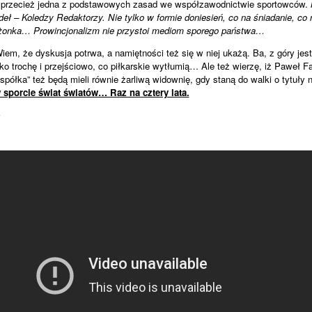
 prze­cież jedna z pod­sta­wo­wych zasad we współ­za­wod­nic­twie spor­tow­ców.
ideł – Kole­dzy Redak­to­rzy. Nie tylko w for­mie donie­sień, co na śnia­da­nie, c
żonka… Pro­win­cjo­na­lizm nie przy­stoi mediom spo­rego pań­stwa…
iem, że dys­ku­sja potrwa, a namięt­no­ści też się w niej ukażą. Ba, z góry j
ylko tro­chę i przej­ściowo, co pił­kar­skie wytłu­mią… Ale też wie­rzę, iż Paweł Fa
półka” też będą mieli rów­nie żar­liwą widow­nię, gdy staną do walki o tytuły n
 spo­rcie świat świa­tów… Raz na cztery lata.