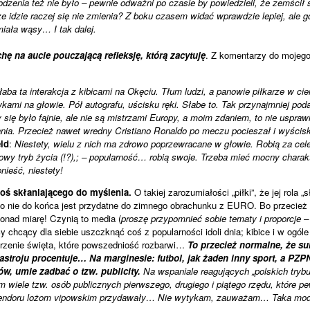
­dze­nia też nie było – pew­nie odważni po cza­sie by powie­dzieli, że zemścił
rze idzie raczej się nie zmie­nia? Z boku cza­sem widać wpraw­dzie lepiej, ale g
miała wąsy… I tak dalej.
hę na aucie poucza­jącą reflek­sję, którą zacy­tuję
. Z komen­ta­rzy do mojeg
łaba ta inte­rak­cja z kibi­cami na Okę­ciu. Tłum ludzi, a pano­wie pił­ka­rze w cie
­kami na gło­wie. Pół auto­grafu, uści­sku ręki. Słabe to. Tak przy­naj­mniej po
 było faj­nie, ale nie są mistrzami Europy, a moim zda­niem, to nie uspra­wie­
­nia. Prze­cież nawet wredny Cri­stiano Ronaldo po meczu pocie­szał i wyści­sk
eld
:
Nie­stety, wielu z nich ma zdrowo poprzew­ra­cane w gło­wie. Robią za cele
owy tryb życia (!?),; – popu­lar­ność… robią swoje. Trzeba mieć mocny cha­rak­
onieść, nie­stety!
ś skła­nia­ją­cego do myśle­nia.
O takiej zaro­zu­mia­ło­ści „piłki”, że jej rola „
 tło nie do końca jest przy­datne do zim­nego obra­chunku z EURO. Bo prze­cież
onad miarę! Czy­nią to media (
pro­szę przy­po­mnieć sobie tematy i pro­por­cje – 
ycy chcący dla sie­bie uszczk­nąć coś z popu­lar­no­ści idoli dnia; kibice i w ogól
ze­nie święta, które powsze­dniość roz­barwi…
To prze­cież nor­malne, że suk
stroju pro­cen­tuje… Na mar­gi­ne­sie: fut­bol, jak żaden inny sport, a PZP
ów, umie zadbać o tzw. publi­city.
Na wspa­niale reagu­ją­cych „pol­skich try­bu­
 wiele tzw. osób publicz­nych pierw­szego, dru­giego i pią­tego rzędu, które pew
splen­doru lożom vipow­skim przy­da­wały… Nie wyty­kam, zauwa­żam… Taka mod