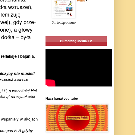
Retro
-
­dła wzru­szeń,
le­mi­zuję
­wej), gdy prze­
2 miesiące temu
­żone), a głowy
 dołka – była
Bumerang Media TV
flek­sje i baja­nia,
al­czycy nie musieli
prze­cież zawsze
„11”, a wcze­śniej Hel­
ta­nął na wyso­ko­ści
Nasz kanał you tube
Bo wspa­niały w akcjach
­niem pan F. A gdyby