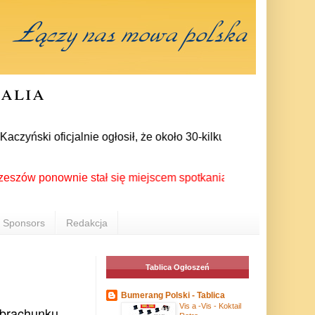
ralia
ński oficjalnie ogłosił, że około 30-kilku posłów zrezygnował
ponownie stał się miejscem spotkania Polonii z całego świata
Sponsors
Redakcja
Tablica Ogłoszeń
Bumerang Polski - Tablica
Vis a -Vis - Koktail
ra­chunku.