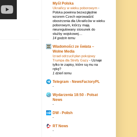
Myśl Polska
Ukraińcy w wieku poborowym
-
Polska powinna bezwzględnie
wzorem Czech wprowadzić
obostrzenia dla Ukraińców w wieku
poborowym, którzy mają
nieuregulowany stosunek do
służby wojskowej....
14 godzin temu
Wiadomości ze świata –
Wolne Media
Izrael odrzucił plan pokojowy
Trumpa dla Strefy Gazy
-
Uznaje
tylko te zapisy, które są mu na
rękę?
1 dzień temu
Telegram - NewsFactoryPL
-
Wydarzenia 18:50 - Polsat
News
-
DW - Polish
-
RT News
-