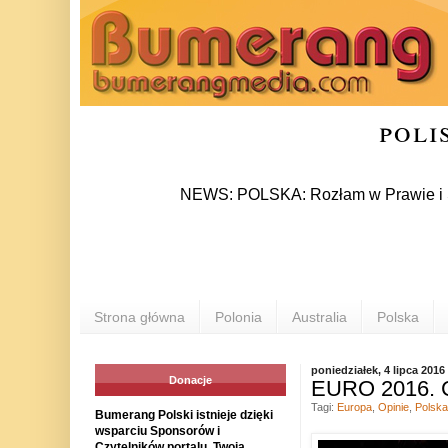
poli
NEWS: POLSKA: Rozłam w Prawie i Sprawiedl
Strona główna
Polonia
Australia
Polska
poniedziałek, 4 lipca 2016
Donacje
EURO 2016. 
Tagi:
Europa
,
Opinie
,
Polska
Bumerang Polski istnieje dzięki
wsparciu Sponsorów i
Czytelników portalu. Twoja