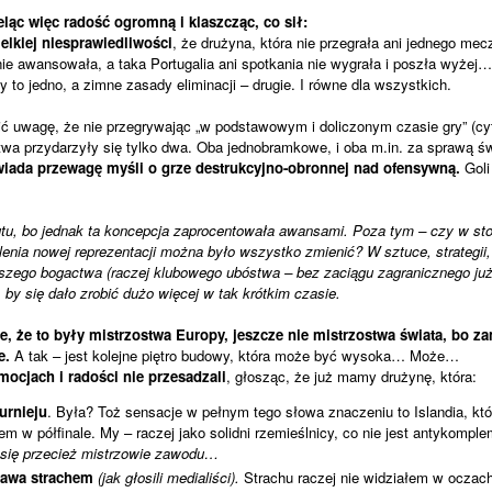
ląc więc radość ogromną i klasz­cząc, co sił:
kiej nie­spra­wie­dli­wo­ści
, że dru­żyna, która nie prze­grała ani jed­nego me
nie awan­so­wała, a taka Por­tu­ga­lia ani spo­tka­nia nie wygrała i poszła wyżej
sy to jedno, a zimne zasady eli­mi­na­cji – dru­gie. I równe dla wszyst­kich.
 uwagę, że nie prze­gry­wa­jąc „w pod­sta­wo­wym i doli­czo­nym cza­sie gry” (cy
wa przy­da­rzyły się tylko dwa. Oba jed­no­bram­kowe, i oba m.in. za sprawą św
wiada prze­wagę myśli o grze destruk­cyjno-obron­nej nad ofen­sywną.
Goli 
tu, bo jed­nak ta kon­cep­cja zapro­cen­to­wała awan­sami. Poza tym – czy w sto
o­le­nia nowej repre­zen­ta­cji można było wszystko zmie­nić? W sztuce, stra­te­gii,
aszego bogac­twa (raczej klu­bo­wego ubó­stwa – bez zaciągu zagra­nicz­nego już
 by się dało zro­bić dużo wię­cej w tak krót­kim cza­sie.
, że to były mistrzo­stwa Europy, jesz­cze nie mistrzo­stwa świata, bo z
e.
A tak – jest kolejne pię­tro budowy, która może być wysoka… Może…
cjach i rado­ści nie prze­sa­dzali
, gło­sząc, że już mamy dru­żynę, która:
ur­nieju
. Była? Toż sen­sa­cje w peł­nym tego słowa zna­cze­niu to Islan­dia, kt
em w pół­fi­nale. My – raczej jako solidni rze­mieśl­nicy, co nie jest anty­kom­p
się prze­cież mistrzo­wie zawodu…
awa stra­chem
(jak gło­sili media­li­ści).
Stra­chu raczej nie widzia­łem w oczach 