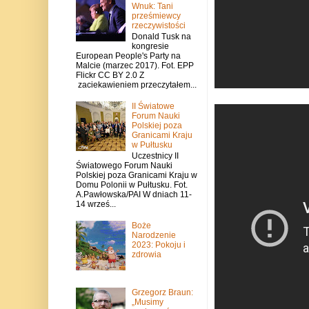
Wnuk: Tani
prześmiewcy
rzeczywistości
Donald Tusk na
kongresie
European People's Party na
Malcie (marzec 2017). Fot. EPP
Flickr CC BY 2.0 Z
zaciekawieniem przeczytałem...
II Światowe
Forum Nauki
Polskiej poza
Granicami Kraju
w Pułtusku
Uczestnicy II
Światowego Forum Nauki
Polskiej poza Granicami Kraju w
Domu Polonii w Pułtusku. Fot.
A.Pawłowska/PAI W dniach 11-
14 wrześ...
Boże
Narodzenie
2023: Pokoju i
zdrowia
Grzegorz Braun:
„Musimy