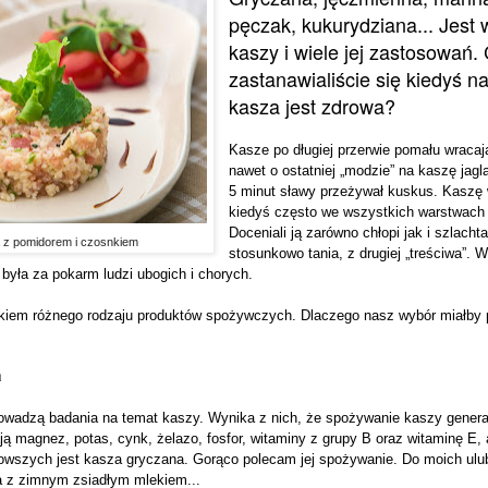
pęczak, kukurydziana... Jest 
kaszy i wiele jej zastosowań.
zastanawialiście się kiedyś n
kasza jest zdrowa?
Kasze po długiej przerwie pomału wracaj
nawet o ostatniej „modzie” na kaszę jagl
5 minut sławy przeżywał kuskus. Kaszę 
kiedyś często we wszystkich warstwach
Doceniali ją zarówno chłopi jak i szlachta
a z pomidorem i czosnkiem
stosunkowo tania, z drugiej „treściwa”. W
była za pokarm ludzi ubogich i chorych.
kiem różnego rodzaju produktów spożywczych. Dlaczego nasz wybór miałby
a
wadzą badania na temat kaszy. Wynika z nich, że spożywanie kaszy genera
ją magnez, potas, cynk, żelazo, fosfor, witaminy z grupy B oraz witaminę E,
rowszych jest kasza gryczana. Gorąco polecam jej spożywanie. Do moich ulu
a z zimnym zsiadłym mlekiem...