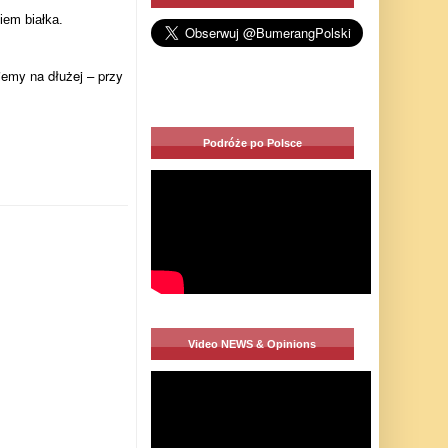
iem białka.
emy na dłużej – przy
Podróże po Polsce
Video NEWS & Opinions