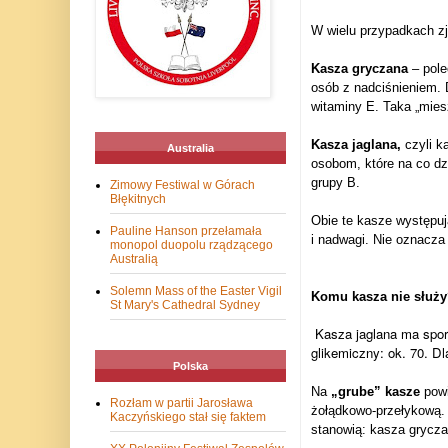
W wielu przypadkach zj
Kasza gryczana
– pole
osób z nadciśnieniem. 
witaminy E. Taka „mies
Kasza jaglana,
czyli k
Australia
osobom, które na co dz
grupy B.
Zimowy Festiwal w Górach
Błękitnych
Obie te kasze występuj
Pauline Hanson przełamała
i nadwagi. Nie oznacza 
monopol duopolu rządzącego
Australią
Solemn Mass of the Easter Vigil
Komu kasza nie służy
St Mary's Cathedral Sydney
Kasza jaglana ma spor
glikemiczny: ok. 70. D
Polska
Na
„grube” kasze
pow
Rozłam w partii Jarosława
żołądkowo-przełykową. 
Kaczyńskiego stał się faktem
stanowią: kasza grycza