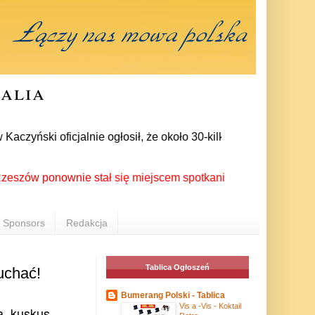
ralia
yński oficjalnie ogłosił, że około 30-kilku posłów zrezygnowa
 ponownie stał się miejscem spotkania Polonii z całego świata
Sponsors
Redakcja
Tablica Ogłoszeń
uchać!
Bumerang Polski - Tablica
Vis a -Vis - Koktail
, kuskus,