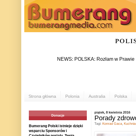
poli
NEWS: POLSKA: Rozłam w Prawie i Sprawied
Strona główna
Polonia
Australia
Polska
piątek, 8 kwietnia 2016
Donacje
Porady zdrowo
Tagi:
Konrad Gaca
,
Kuchnia
Bumerang Polski istnieje dzięki
wsparciu Sponsorów i
Czytelników portalu. Twoja