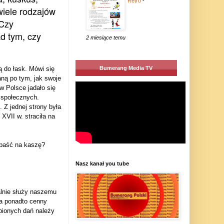
Retro
-
wiele rodzajów
 Czy
ad tym, czy
2 miesiące temu
Bumerang Media TV
ą do łask. Mówi się
aną po tym, jak swoje
w Polsce jadało się
 społecznych.
. Z jednej strony była
 XVII w. straciła na
 paść na kaszę?
Nasz kanał you tube
lnie służy naszemu
 a ponadto cenny
bionych dań należy