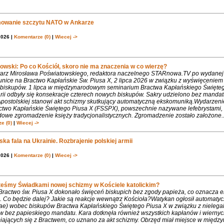
owanie szczytu NATO w Ankarze
2026 |
Komentarze (0)
|
Wiecej ->
owski: Po co Kościół, skoro nie ma znaczenia w co wierzę?
rz Mirosława Poświatowskiego, redaktora naczelnego STARnowa.TV po wydanej
nice na Bractwo Kapłańskie Św. Piusa X, 2 lipca 2026 w związku z wyświęcenie
biskupów. 1 lipca w międzynarodowym seminarium Bractwa Kapłańskiego Święte
rii odbyły się konsekracje czterech nowych biskupów. Sakry udzielono bez mandat
Apostolskiej stanowi akt schizmy skutkujący automatyczną ekskomuniką.Wydarzeni
ctwo Kapłańskie Świętego Piusa X (FSSPX), powszechnie nazywane lefebrystami, 
dowe zgromadzenie księży tradycjonalistycznych. Zgromadzenie zostało założone..
e (0)
|
Wiecej ->
ka fala na Ukrainie. Rozbrajenie polskiej armii
2026 |
Komentarze (0)
|
Wiecej ->
teśmy Świadkami nowej schizmy w Kościele katolickim?
 Bractwo św. Piusa X dokonało święceń biskupich bez zgody papieża, co oznacza 
. Co będzie dalej? Jakie są reakcje wewnątrz Kościoła?Watykan ogłosił automaty
iae) wobec biskupów Bractwa Kapłańskiego Świętego Piusa X w związku z nielega
w bez papieskiego mandatu. Kara dotknęła również wszystkich kapłanów i wiernyc
iających się z Bractwem, co uznano za akt schizmy. Obrzęd miał miejsce w międ