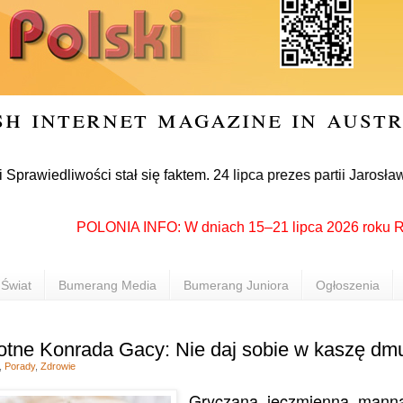
sh internet magazine in aust
liwości stał się faktem. 24 lipca prezes partii Jarosław Kacz
POLONIA INFO: W dniach 15–21 lipca 2026 roku Rzeszów
Świat
Bumerang Media
Bumerang Juniora
Ogłoszenia
tne Konrada Gacy: Nie daj sobie w kaszę dm
,
Porady
,
Zdrowie
Gryczana, jęczmienna, manna