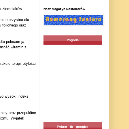
y ziemniaków.
Nasz Magazyn Nastolatków
nie korzystna dla
 foliowego oraz
Pogoda
dto polecam ją
artość witamin z
kcie terapii otyłości
wo wysoki indeks
nicy oraz przepuklinę
nizmu. Wyjątek
Twitter - fb - google+