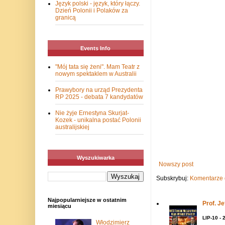
Język polski - język, który łączy.
Dzień Polonii i Polaków za
granicą
Events Info
"Mój tata się żeni". Mam Teatr z
nowym spektaklem w Australii
Prawybory na urząd Prezydenta
RP 2025 - debata 7 kandydatów
Nie żyje Ernestyna Skurjat-
Kozek - unikalna postać Polonii
australijskiej
Wyszukiwarka
Nowszy post
Subskrybuj:
Komentarze 
Najpopularniejsze w ostatnim
Prof. J
miesiącu
LIP-10 - 
Włodzimierz