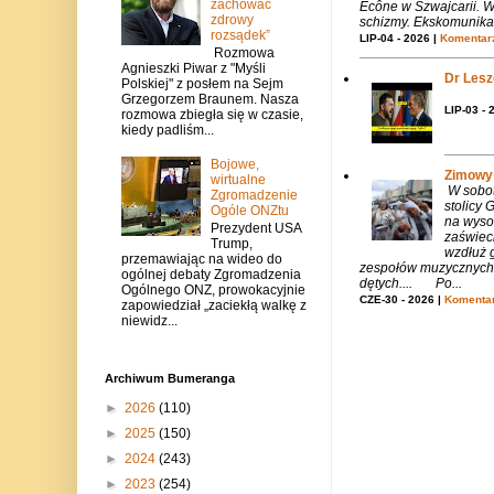
zachować
Écône w Szwajcarii. W
zdrowy
schizmy. Ekskomunika 
rozsądek”
LIP-04 - 2026 |
Komentarz
Rozmowa
Agnieszki Piwar z "Myśli
Dr Lesze
Polskiej" z posłem na Sejm
Grzegorzem Braunem. Nasza
LIP-03 - 
rozmowa zbiegła się w czasie,
kiedy padliśm...
Bojowe,
Zimowy 
wirtualne
W sobotę
Zgromadzenie
stolicy
Ogóle ONZtu
na wysok
Prezydent USA
zaświeci
Trump,
wzdłuż g
przemawiając na wideo do
zespołów muzycznych i
ogólnej debaty Zgromadzenia
dętych.... Po...
Ogólnego ONZ, prowokacyjnie
CZE-30 - 2026 |
Komentar
zapowiedział „zaciekłą walkę z
niewidz...
Archiwum Bumeranga
►
2026
(110)
►
2025
(150)
►
2024
(243)
►
2023
(254)