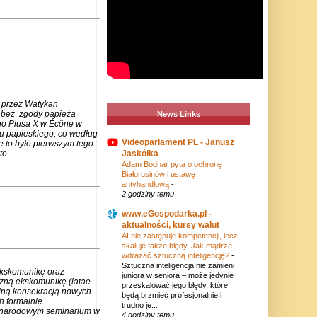
 przez Watykan
m bez zgody papieża
News Links
go Piusa X w Écône w
u papieskiego, co według
Videoparlament PL - Janusz
e to było pierwszym tego
to
Jaskółka
.
Adam Bodnar pyta o ochronę
Białorusinów i ustawę
antyhandlową
-
2 godziny temu
www.eGospodarka.pl -
aktualności, kursy walut
AI nie zastępuje kompetencji, lecz
skaluje także błędy. Jak mądrze
wdrażać sztuczną inteligencję?
-
Sztuczna inteligencja nie zamieni
ekskomunikę oraz
juniora w seniora – może jedynie
czną ekskomunikę (latae
przeskalować jego błędy, które
lną konsekracją nowych
będą brzmieć profesjonalnie i
h formalnie
trudno je...
zynarodowym seminarium w
4 godziny temu