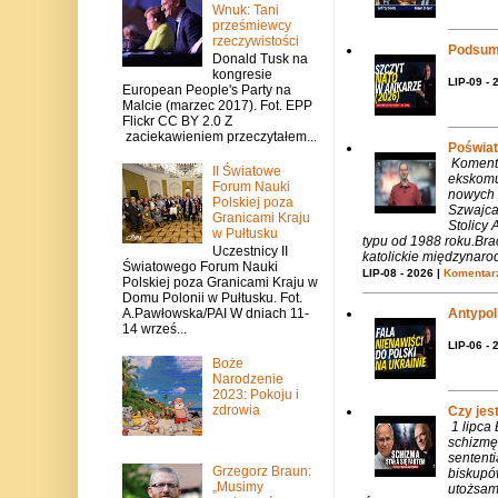
Wnuk: Tani
prześmiewcy
rzeczywistości
Podsum
Donald Tusk na
kongresie
LIP-09 - 
European People's Party na
Malcie (marzec 2017). Fot. EPP
Flickr CC BY 2.0 Z
zaciekawieniem przeczytałem...
Poświat
Komenta
II Światowe
ekskomu
Forum Nauki
nowych 
Polskiej poza
Szwajca
Granicami Kraju
Stolicy 
w Pułtusku
typu od 1988 roku.Bra
Uczestnicy II
katolickie międzynaro
Światowego Forum Nauki
LIP-08 - 2026 |
Komentarz
Polskiej poza Granicami Kraju w
Domu Polonii w Pułtusku. Fot.
Antypols
A.Pawłowska/PAI W dniach 11-
14 wrześ...
LIP-06 - 
Boże
Narodzenie
2023: Pokoju i
zdrowia
Czy jes
1 lipca
schizmę
sentent
Grzegorz Braun:
biskupó
„Musimy
utożsam