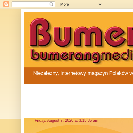
Niezależny, internetowy magazyn Polaków w Au