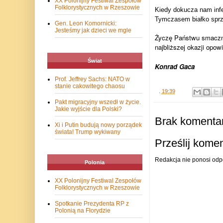
XX Polonijny Festiwal Zespołów
Folklorystycznych w Rzeszowie
Kiedy dokucza nam infek
Tymczasem białko sprzy
Gen. Leon Komornicki:
Jesteśmy jak dzieci we mgle
Życzę Państwu smaczny
najbliższej okazji opow
Świat
Konrad Gaca
Prof. Jeffrey Sachs: NATO w
stanie cakowitego chaosu
.
19:39
Pakt migracyjny wszedł w życie.
Jakie wyjście dla Polski?
Brak komentar
Xi i Putin budują nowy porządek
świata! Trump wykiwany
Prześlij kome
Redakcja nie ponosi odp
Polonia
XX Polonijny Festiwal Zespołów
Folklorystycznych w Rzeszowie
Spotkanie Prezydenta RP z
Polonią na Florydzie