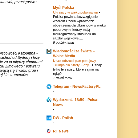
stanowią przestępstwo
Myśl Polska
Ukraińcy w wieku poborowym
-
Polska powinna bezwzględnie
wzorem Czech wprowadzić
obostrzenia dla Ukraińców w wieku
poborowym, którzy mają
nieuregulowany stosunek do
służby wojskowej....
9 godzin temu
Wiadomości ze świata –
iejscowości Katoomba -
Wolne Media
zachód od Sydney i leży
Izrael odrzucił plan pokojowy
ale za to między chmurami
Trumpa dla Strefy Gazy
-
Uznaje
rciu Zimowego Festiwalu
tylko te zapisy, które są mu na
jącą się z wielu grup i
rękę?
j i instrumentów
1 dzień temu
Telegram - NewsFactoryPL
-
Wydarzenia 18:50 - Polsat
News
-
DW - Polish
-
RT News
-