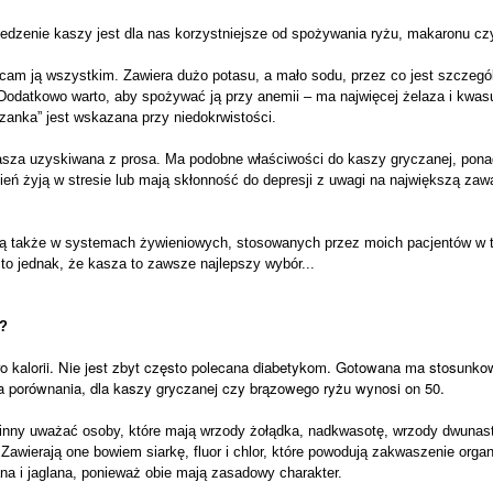
edzenie kaszy jest dla nas korzystniejsze od spożywania ryżu, makaronu cz
cam ją wszystkim. Zawiera dużo potasu, a mało sodu, przez co jest szczegól
Dodatkowo warto, aby spożywać ją przy anemii – ma najwięcej żelaza i kwasu
zanka” jest wskazana przy niedokrwistości.
asza uzyskiwana z prosa. Ma podobne właściwości do kaszy gryczanej, pona
ień żyją w stresie lub mają skłonność do depresji z uwagi na największą zaw
ą także w systemach żywieniowych, stosowanych przez moich pacjentów w tra
to jednak, że kasza to zawsze najlepszy wybór...
?
o kalorii. Nie jest zbyt często polecana diabetykom. Gotowana ma stosunko
la porównania, dla kaszy gryczanej czy brązowego ryżu wynosi on 50.
inny uważać osoby, które mają wrzody żołądka, nadkwasotę, wrzody dwunast
Zawierają one bowiem siarkę, fluor i chlor, które powodują zakwaszenie orga
na i jaglana, ponieważ obie mają zasadowy charakter.