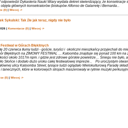
 odpowiedzi Dykasteria Nauki Wiary wydała dekret stwierdzający, że konsekracje 
objęła głównych konsekratorów (biskupów Alfonso de Galarretę i Bernarda...
e (0)
|
Wiecej ->
k Sykulski: Tak źle jak teraz, nigdy nie było
2026 |
Komentarze (0)
|
Wiecej ->
Festiwal w Górach Błękitnych
 20 czerwca tłumy ludzi - goście, turyści i okoliczni mieszkańcy przyjechali do m
 Gór Błękitnych na ZIMOWY FESTIWAL .... Katoomba znajduje się ponad 100 km na 
ości około 1017m npm. i gdzie jest zdrowe górskie powietrze.... Śniegu nie było, 
ło Słońce i dodało dużo uroku całej festiwalowej imprezie... Po uroczystym otwa
łównej ulicy Katoomba Street, tysiące ludzi oglądało Wielokulturową Paradę składa
 tanecznych, które w kolorowych strojach maszerowały w rytmie muzyki perkusyjne
ze (0)
|
Wiecej ->