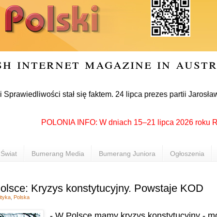
sh internet magazine in aust
liwości stał się faktem. 24 lipca prezes partii Jarosław Kacz
POLONIA INFO: W dniach 15–21 lipca 2026 roku Rzeszów
Świat
Bumerang Media
Bumerang Juniora
Ogłoszenia
Polsce: Kryzys konstytucyjny. Powstaje KOD
ityka
,
Polska
- W Polsce mamy kryzys konstytucyjny - m