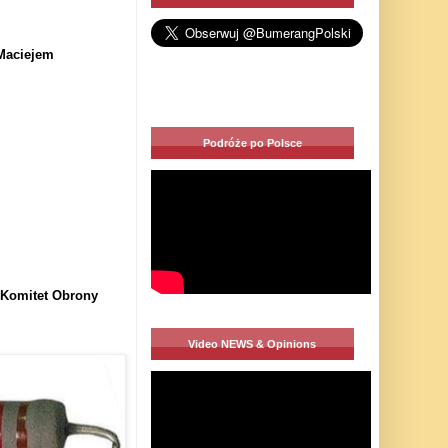
 Maciejem
Podróże po Polsce
 Komitet Obrony
Video NEWS & Opinions