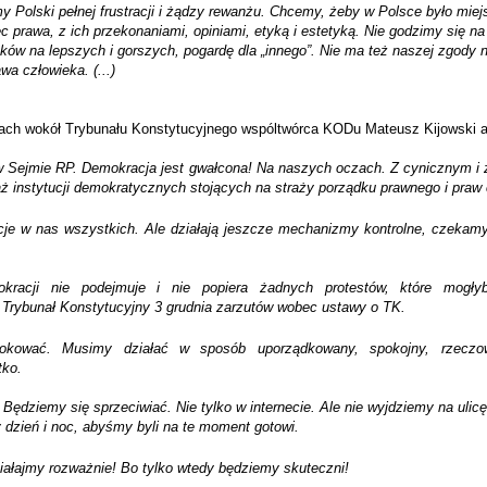
y Polski pełnej frustracji i żądzy rewanżu. Chcemy, żeby w Polsce było miej
c prawa,
z ich przekonaniami, opiniami, etyką i estetyką. Nie godzimy się n
aków na lepszych i gorszych, pogardę dla „innego”. Nie ma też naszej zgody
wa człowieka. (...)
iach wokół Trybunału Konstytucyjnego wspóltwórca KODu Mateusz Kijowski a
 w Sejmie RP. Demokracja jest gwałcona! Na naszych oczach. Z cynicznym i
ż instytucji demokratycznych stojących na straży porządku prawnego i praw 
je w nas wszystkich. Ale działają jeszcze mechanizmy kontrolne, czekamy
kracji nie podejmuje i nie popiera żadnych protestów, które mogł
 Trybunał Konstytucyjny 3 grudnia zarzutów wobec ustawy o TK.
okować. Musimy działać w sposób uporządkowany, spokojny, rzeczow
ko.
ędziemy się sprzeciwiać. Nie tylko w internecie. Ale nie wyjdziemy na ulic
 dzień i noc, abyśmy byli na te moment gotowi.
ałajmy rozważnie! Bo tylko wtedy będziemy skuteczni!