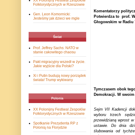
XX Polonijny Festiwal Zespołów
Folklorystycznych w Rzeszowie
Komentatorzy politycz
Gen. Leon Komornicki:
Potwierdza to prof. W
Jesteśmy jak dzieci we mgle
Głogowskim w Radiu
Świat
Prof. Jeffrey Sachs: NATO w
stanie cakowitego chaosu
Pakt migracyjny wszedł w życie.
Jakie wyjście dla Polski?
Xi i Putin budują nowy porządek
świata! Trump wykiwany
Tymczasem obok tego 
Demokracji. W swoim l
Polonia
Sejm VII Kadencji dok
XX Polonijny Festiwal Zespołów
Folklorystycznych w Rzeszowie
wyboru trzech sędz
przewidzianą wprost w
Spotkanie Prezydenta RP z
ustawie. Do dnia dzi
Polonią na Florydzie
ślubowania od tychż