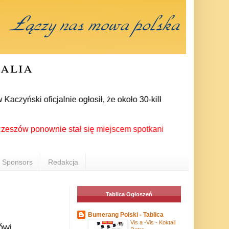
ralia
yński oficjalnie ogłosił, że około 30-kilku posłów zrezygnowa
 ponownie stał się miejscem spotkania Polonii z całego świata
Sponsors
Redakcja
Tablica Ogłoszeń
Bumerang Polski - Tablica
Vis a -Vis - Koktail
ówi