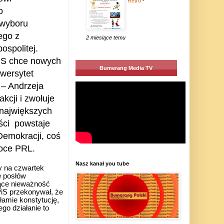
Retro
-
o
 wyboru
ego z
2 miesiące temu
ospolitej.
iS chce nowych
Bumerang Media TV
iwersytet
 – Andrzeja
kcji i zwołuje
 największych
ści
powstaje
emokracji, coś
oce PRL.
Nasz kanał you tube
y na czwartek
e posłów
jące nieważność
PiS przekonywał, że
łamie konstytucję,
go działanie to