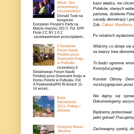
Wnuk: Tani
każe władza, nie chcem
prześmiewcy
Polaków, równych wobe
rzeczywistości
państwa, dzielenie Pol
Donald Tusk na
zasady demokracji i pra
kongresie
European People's Party na
Zob.
Całość Manifestu
Malcie (marzec 2017). Fot. EPP
Flickr CC BY 2.0 Z
P
o ostatnich wydarzen
zaciekawieniem przeczytałem...
II Światowe
Widzimy co dzieje się
Forum Nauki
na twarzy trwa demonta
Polskiej poza
Granicami Kraju
w Pułtusku
To budzi ogromne emoc
Uczestnicy II
Konstytucyjnego.
Światowego Forum Nauki
Polskiej poza Granicami Kraju w
Komitet Obrony Demo
Domu Polonii w Pułtusku. Fot.
rozstrzygnięciem przez
A.Pawłowska/PAI W dniach 11-
14 wrześ...
Nie dajmy się sprow
Boże
Dokumentujemy wszyst
Narodzenie
2023: Pokoju i
zdrowia
Będziemy protestować. B
pełni gotowi! Pracujemy
Grzegorz Braun:
Zachowajmy spokój, dzi
„Musimy