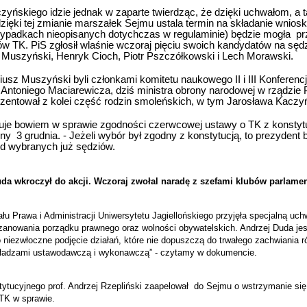
czyńskiego idzie jednak w zaparte twierdząc, że dzięki uchwałom, a
zięki tej zmianie marszałek Sejmu ustala termin na składanie wnios
ypadkach nieopisanych dotychczas w regulaminie) będzie mogła
pr
w TK. PiS zgłosił wlaśnie wczoraj pięciu swoich kandydatów na sędzi
 Muszyński, Henryk Cioch, Piotr Pszczółkowski i Lech Morawski.
usz Muszyński byli członkami komitetu naukowego II i III Konferencj
Antoniego Maciarewicza, dziś ministra obrony narodowej w rządzie P
zentował z kolei część rodzin smoleńskich, w tym Jarosława Kaczy
kuje bowiem w sprawie zgodności czerwcowej ustawy o TK z konstyt
jny
3 grudnia. - Jeżeli wybór był zgodny z konstytucją, to prezydent 
od wybranych już sędziów.
da wkroczył do akcji. Wczoraj zwołal naradę z szefami klubów parlame
u Prawa i Administracji Uniwersytetu Jagiellońskiego przyjęła specjalną uch
anowania porządku prawnego oraz wolności obywatelskich. Andrzej Duda je
 niezwłoczne podjęcie działań, które nie dopuszczą do trwałego zachwiania
ładzami ustawodawczą i wykonawczą” - czytamy w dokumencie.
ytucyjnego prof. Andrzej Rzepliński zaapelował
do Sejmu o wstrzymanie się
TK w sprawie.