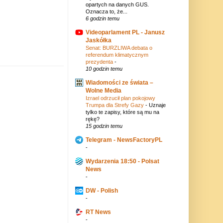
opartych na danych GUS.
Oznacza to, że...
6 godzin temu
Videoparlament PL - Janusz
Jaskółka
Senat: BURZLIWA debata o
referendum klimatycznym
prezydenta
-
10 godzin temu
Wiadomości ze świata –
Wolne Media
Izrael odrzucił plan pokojowy
Trumpa dla Strefy Gazy
-
Uznaje
tylko te zapisy, które są mu na
rękę?
15 godzin temu
Telegram - NewsFactoryPL
-
Wydarzenia 18:50 - Polsat
News
-
DW - Polish
-
RT News
-