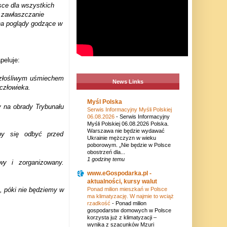
sce dla wszystkich
a zawłaszczanie
 na poglądy godzące w
peluje:
 złośliwym uśmiechem
News Links
człowieka.
Myśl Polska
 na obrady Trybunału
Serwis Informacyjny Myśli Polskiej
06.08.2026
-
Serwis Informacyjny
Myśli Polskiej 06.08.2026 Polska.
Warszawa nie będzie wydawać
yby się odbyć przed
Ukrainie mężczyzn w wieku
poborowym. „Nie będzie w Polsce
obostrzeń dla...
1 godzinę temu
y i zorganizowany.
www.eGospodarka.pl -
aktualności, kursy walut
ę, póki nie będziemy w
Ponad milion mieszkań w Polsce
ma klimatyzację. W najmie to wciąż
rzadkość
-
Ponad milion
gospodarstw domowych w Polsce
korzysta już z klimatyzacji –
wynika z szacunków Mzuri