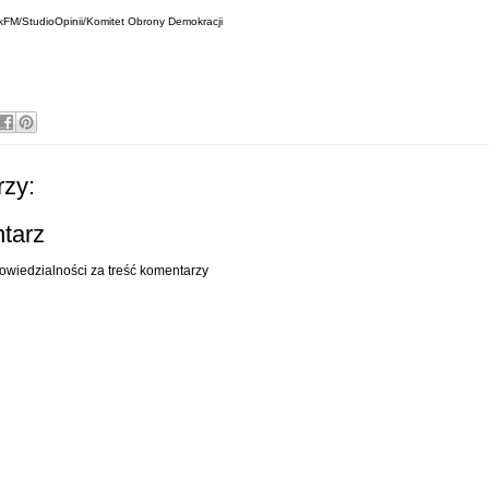
FM/StudioOpinii/Komitet Obrony Demokracji
zy:
ntarz
owiedzialności za treść komentarzy