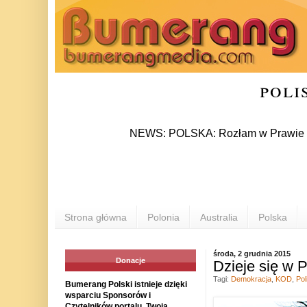
poli
NEWS: POLSKA: Rozłam w Prawie i Sprawied
Strona główna
Polonia
Australia
Polska
środa, 2 grudnia 2015
Donacje
Dzieje się w 
Tagi:
Demokracja
,
KOD
,
Pol
Bumerang Polski istnieje dzięki
wsparciu Sponsorów i
Czytelników portalu. Twoja