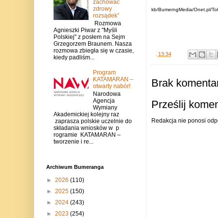
zachować
zdrowy
kb/BumerngMedia/Onet.pl/Tok
rozsądek”
Rozmowa
Agnieszki Piwar z "Myśli
Polskiej" z posłem na Sejm
Grzegorzem Braunem. Nasza
rozmowa zbiegła się w czasie,
.
13:34
kiedy padliśm...
Program
KATAMARAN –
Brak komentar
otwarty nabór!
Narodowa
Agencja
Prześlij kome
Wymiany
Akademickiej kolejny raz
Redakcja nie ponosi odp
zaprasza polskie uczelnie do
składania wniosków w p
rogramie KATAMARAN –
tworzenie i re...
Archiwum Bumeranga
►
2026
(110)
►
2025
(150)
►
2024
(243)
►
2023
(254)