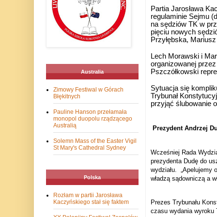
Partia Jarosława Ka
regulaminie Sejmu (d
na sędziów TK w prz
pięciu nowych sędzió
Przyłębska, Mariusz
Lech Morawski i Mari
organizowanej przez 
Pszczółkowski repre
Australia
Sytuacja się kompli
Zimowy Festiwal w Górach
Trybunał Konstytucy
Błękitnych
przyjąć ślubowanie 
Pauline Hanson przełamała
monopol duopolu rządzącego
Australią
Prezydent Andrzej Du
Solemn Mass of the Easter Vigil
St Mary's Cathedral Sydney
Wcześniej Rada Wydział
prezydenta Dudę do usz
wydziału.
„Apelujemy o
Polska
władzą sądowniczą a w
Rozłam w partii Jarosława
Prezes Trybunału Konst
Kaczyńskiego stał się faktem
czasu wydania wyroku 