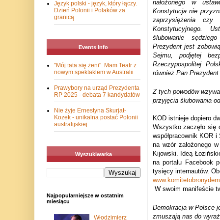
nałożonego w ustawi
Język polski - język, który łączy.
Dzień Polonii i Polaków za
Konstytucja nie przyz
granicą
zaprzysiężenia czy
Konstytucyjnego. Us
ślubowanie sędzie
Prezydent jest zobowi
Events Info
Sejmu, podjętej bez
Rzeczypospolitej Pol
"Mój tata się żeni". Mam Teatr z
nowym spektaklem w Australii
również Pan Prezydent 
Prawybory na urząd Prezydenta
Z tych powodów wzywam
RP 2025 - debata 7 kandydatów
przyjęcia ślubowania od
Nie żyje Ernestyna Skurjat-
Kozek - unikalna postać Polonii
KOD istnieje dopiero dw
australijskiej
Wszystko zaczęło się 
współpracownik KOR i 
na wzór założonego w 
Kijowski. Ideą Łozińsk
Wyszukiwarka
na portalu Facebook 
tysięcy internautów. O
www.komitetobronydemo
W swoim manifeście t
Najpopularniejsze w ostatnim
miesiącu
Demokracja w Polsce je
zmuszają nas do wyraże
Włodzimierz