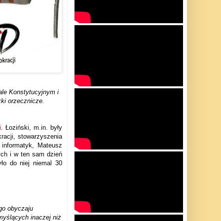
le Konstytucyjnym i
zki orzecznicze.
i
. Łoziński, m.in.
były
acji, stowarzyszenia
 informatyk, Mateusz
ych i w ten sam dzień
ło do niej niemal 30
go obyczaju
myślących inaczej niż