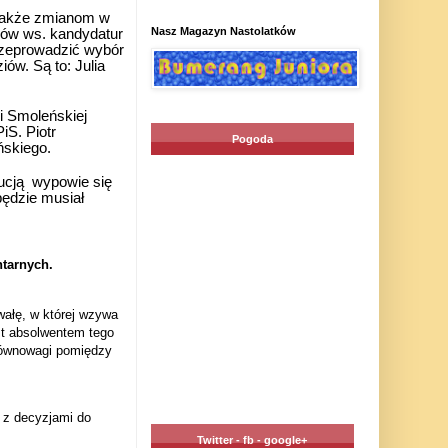
 także zmianom w
Nasz Magazyn Nastolatków
ków ws. kandydatur
zeprowadzić wybór
ów. Są to: Julia
i Smoleńskiej
iS. Piotr
Pogoda
ńskiego.
ucją
wypowie się
będzie musiał
ntarnych.
wałę, w której wzywa
st absolwentem tego
 równowagi pomiędzy
 z decyzjami do
Twitter - fb - google+