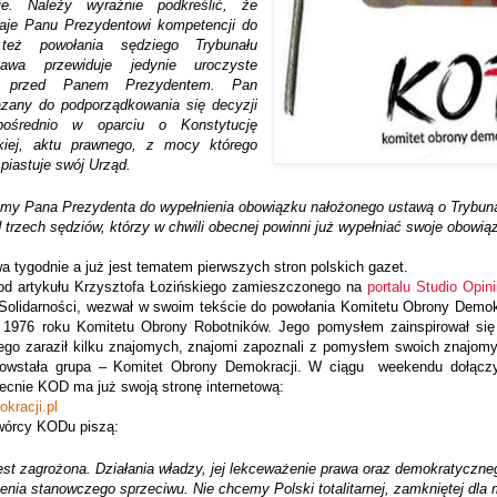
e. Należy wyraźnie podkreślić, że
naje Panu Prezydentowi kompetencji do
 też powołania sędziego Trybunału
tawa przewiduje jedynie uroczyste
go przed Panem Prezydentem. Pan
ązany do podporządkowania się decyzji
pośrednio w oparciu o Konstytucję
skiej, aktu prawnego, z mocy którego
piastuje swój Urząd.
y Pana Prezydenta do wypełnienia obowiązku nałożonego ustawą o Trybuna
 trzech sędziów, którzy w chwili obecnej powinni już wypełniać swoje obowią
a tygodnie a już jest tematem pierwszych stron polskich gazet.
od artykułu Krzysztofa Łozińskiego zamieszczonego na
portalu Studio Opini
Solidarności, wezwał w swoim tekście do powołania Komitetu Obrony Demokr
1976 roku Komitetu Obrony Robotników. Jego pomysłem zainspirował się
iego zaraził kilku znajomych, znajomi zapoznali z pomysłem swoich znajom
powstała grupa – Komitet Obrony Demokracji. W ciągu
weekendu dołączy
becnie KOD ma już swoją stronę internetową:
kracji.pl
wórcy KODu piszą:
st zagrożona. Działania władzy, jej lekceważenie prawa oraz demokratyczne
nia stanowczego sprzeciwu. Nie chcemy Polski totalitarnej, zamkniętej dla 