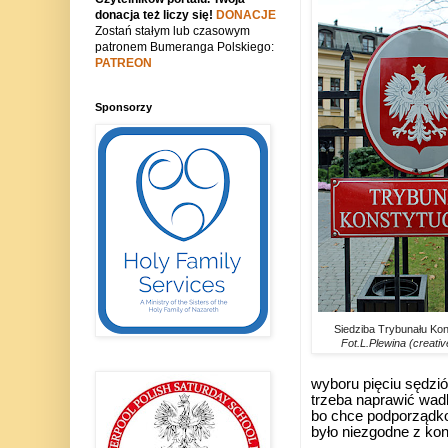
donacja też liczy się!
DONACJE
Zostań stałym lub czasowym
patronem Bumeranga Polskiego:
PATREON
Sponsorzy
Siedziba Trybunału Kon
Fot.L.Plewina (creat
wyboru pięciu sędzi
trzeba naprawić wadl
bo chce podporządk
było niezgodne z ko