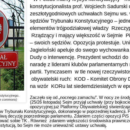
konstytucjonalista prof. Wojciech Sadurski 
zeszłotygodniowych uchwałach Sejmu ws.
sędziów Trybunału Konstytucyjnego – jedn
elementów trójpodziałowej władzy
Rzeczyp
Rządzący i mający większość w Sejmie
P
– swoich sędziów. Opozycja protestuje. Un
Jagieloński apeluje do swego wychowanka
Dudy o interwencję. Prezydent wchodzi do a
naradę z liderami klubów parlamentarnych
partii. Tymczasem
w tle nowej rzeczywisto
obywatelski ruch:
KOD - Komitet Obrony D
na wzór
KORu lat siedemdziesiatych w ep
stytucyjnego.
Zaczęło się od „nocnego zamachu”. W nocy ze środ
ive commons)
(25/26 listopada) Sejm przyjął uchwały (przy bojkoci
opozycyjnej już Platformy Obywatelskiej) stwierdza
ów Trybunału Konstytucyjnego, dokonanego w poprzedniej kadencji. 
iwą decyzję poprzedniego parlamentu. Zdaniem części opozycji PiS 
ować sobie TK .
Również
zdaniem większości środowiska prawnicze
nstytucją, bo Sejm nie może unieważnić ustawy uchwałą.