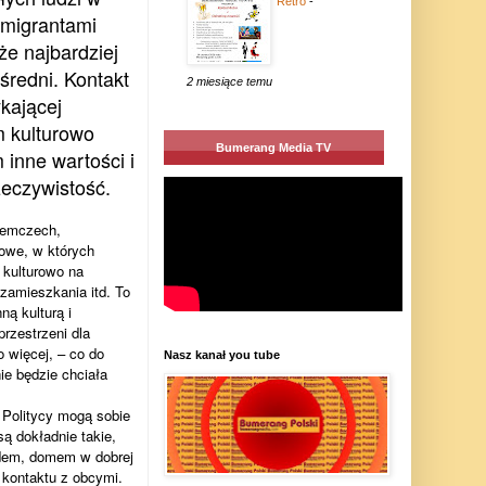
Retro
-
imigrantami
e najbardziej
średni. Kontakt
2 miesiące temu
kającej
m kulturowo
Bumerang Media TV
inne wartości i
zeczywistość.
iemczech,
owe, w których
 kulturowo na
zamieszkania itd. To
ną kulturą i
rzestrzeni dla
o więcej, – co do
Nasz kanał you tube
ie będzie chciała
. Politycy mogą sobie
ą dokładnie takie,
hodem, domem w dobrej
 kontaktu z obcymi.