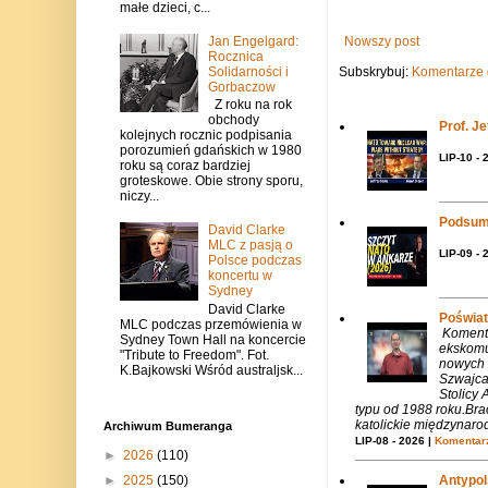
małe dzieci, c...
Nowszy post
Jan Engelgard:
Rocznica
Subskrybuj:
Komentarze 
Solidarności i
Gorbaczow
Z roku na rok
obchody
Prof. J
kolejnych rocznic podpisania
porozumień gdańskich w 1980
LIP-10 - 
roku są coraz bardziej
groteskowe. Obie strony sporu,
niczy...
Podsum
David Clarke
MLC z pasją o
LIP-09 - 
Polsce podczas
koncertu w
Sydney
David Clarke
Poświat
MLC podczas przemówienia w
Komenta
Sydney Town Hall na koncercie
ekskomu
"Tribute to Freedom". Fot.
nowych 
K.Bajkowski Wśród australjsk...
Szwajca
Stolicy 
typu od 1988 roku.Bra
katolickie międzynaro
Archiwum Bumeranga
LIP-08 - 2026 |
Komentarz
►
2026
(110)
Antypols
►
2025
(150)