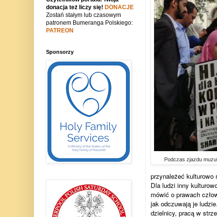
donacja też liczy się!
DONACJE
Zostań stałym lub czasowym
patronem Bumeranga Polskiego:
PATREON
Sponsorzy
Podczas zjazdu muz
przynależeć kulturowo 
Dla ludzi inny kulturow
mówić o prawach człowi
jak odczuwają je ludzi
dzielnicy, pracą w str