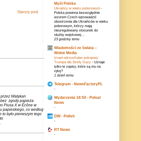
Myśl Polska
Ukraińcy w wieku poborowym
-
Starszy post
Polska powinna bezwzględnie
wzorem Czech wprowadzić
obostrzenia dla Ukraińców w wieku
poborowym, którzy mają
nieuregulowany stosunek do
służby wojskowej....
23 godziny temu
Wiadomości ze świata –
Wolne Media
Izrael odrzucił plan pokojowy
Trumpa dla Strefy Gazy
-
Uznaje
tylko te zapisy, które są mu na
rękę?
1 dzień temu
Telegram - NewsFactoryPL
-
 przez Watykan
Wydarzenia 18:50 - Polsat
m bez zgody papieża
News
go Piusa X w Écône w
-
u papieskiego, co według
e to było pierwszym tego
DW - Polish
to
-
.
RT News
-