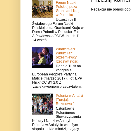
Forum Nauki
Polskiej poza
Redakcja nie ponosi odp
Granicami Kraju
w Pułtusku
Uczestnicy II
Światowego Forum Nauki
Polskiej poza Granicami Kraju w
Domu Polonii w Pułtusku. Fot.
A.Pawłowska/PAI W dniach 11-
14 wrześ...
Włodzimierz
Wnuk: Tani
prześmiewcy
rzeczywistości
Donald Tusk na
kongresie
European People's Party na
Malcie (marzec 2017). Fot. EPP
Flickr CC BY 2.0 Z
zaciekawieniem przeczytałem...
Polonia w Antalyi
(Turcja).
Rozmowa 1
Członkowie
Polonijnego
Stowarzyszenia
Kultury i Nauki w Antalyi -
Polonia w Antalyi to w dużym
stopniu ludzie młodzi, mający