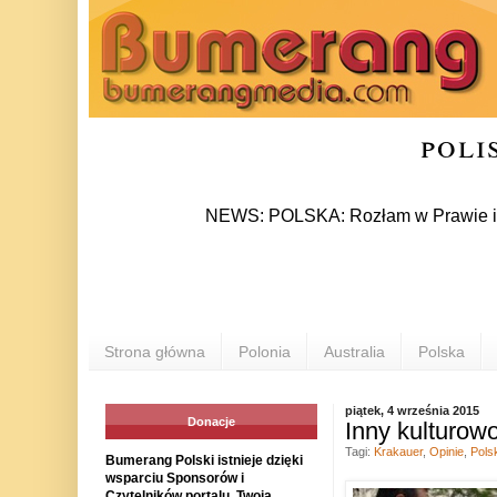
poli
NEWS: POLSKA: Rozłam w Prawie i Sprawied
Strona główna
Polonia
Australia
Polska
piątek, 4 września 2015
Donacje
Inny kulturowo
Tagi:
Krakauer
,
Opinie
,
Pols
Bumerang Polski istnieje dzięki
wsparciu Sponsorów i
Czytelników portalu. Twoja