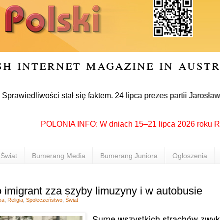
sh internet magazine in aust
liwości stał się faktem. 24 lipca prezes partii Jarosław Kac
POLONIA INFO: W dniach 15–21 lipca 2026 roku Rzeszów
Świat
Bumerang Media
Bumerang Juniora
Ogłoszenia
 imigrant zza szyby limuzyny i w autobusie
ka
,
Religia
,
Społeczeństwo
,
Świat
Sumę wszystkich strachów zwykł