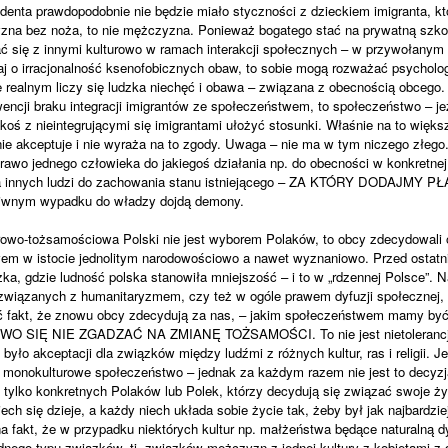
enta prawdopodobnie nie będzie miało styczności z dzieckiem imigranta, kt
yzna bez noża, to nie mężczyzna. Ponieważ bogatego stać na prywatną szko
ać się z innymi kulturowo w ramach interakcji społecznych – w przywołanym
aj o irracjonalność ksenofobicznych obaw, to sobie mogą rozważać psycholo
 realnym liczy się ludzka niechęć i obawa – związana z obecnością obcego.
encji braku integracji imigrantów ze społeczeństwem, to społeczeństwo – j
koś z nieintegrującymi się imigrantami ułożyć stosunki. Właśnie na to więks
nie akceptuje i nie wyraża na to zgody. Uwaga – nie ma w tym niczego złego. 
rawo jednego człowieka do jakiegoś działania np. do obecności w konkretnej 
 innych ludzi do zachowania stanu istniejącego – ZA KTÓRY DODAJMY PŁ
ciwnym wypadku do władzy dojdą demony.
wo-tożsamościowa Polski nie jest wyborem Polaków, to obcy zdecydowali o
m w istocie jednolitym narodowościowo a nawet wyznaniowo. Przed ostatnią
ka, gdzie ludność polska stanowiła mniejszość – i to w „rdzennej Polsce”. N
 związanych z humanitaryzmem, czy też w ogóle prawem dyfuzji społecznej,
ć fakt, że znowu obcy zdecydują za nas, – jakim społeczeństwem mamy
SIĘ NIE ZGADZAĆ NA ZMIANĘ TOŻSAMOŚCI. To nie jest nietolerancja
yło akceptacji dla związków między ludźmi z różnych kultur, ras i religii. Je
 monokulturowe społeczeństwo – jednak za każdym razem nie jest to decyzj
tylko konkretnych Polaków lub Polek, którzy decydują się związać swoje ży
iech się dzieje, a każdy niech układa sobie życie tak, żeby był jak najbardz
a fakt, że w przypadku niektórych kultur np. małżeństwa będące naturalną dy
ednego typu związków, tj. związków mężczyzn z jednej kultury z kobietami z 