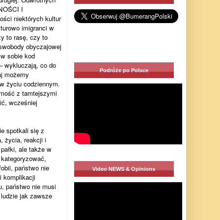
JNOŚCI I
i niektórych kultur
lturowo imigranci w
y to rasę, czy to
i swobody obyczajowej
 w sobie kod
 – wykluczają, co do
Podróże po Polsce
utaj możemy
z w życiu codziennym.
jomość z tamtejszymi
ić, wcześniej
 spotkali się z
życia, reakcji i
pałki, ale także w
e kategoryzować,
obii, państwo nie
Video NEWS & Opinions
 komplikacji
, państwo nie musi
 ludzie jak zawsze