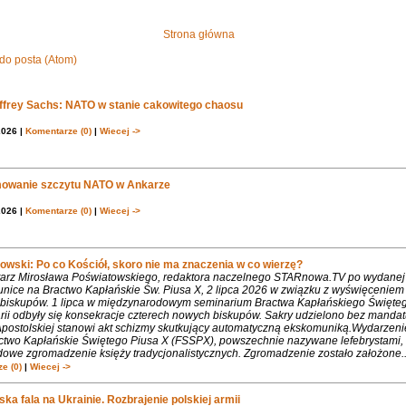
Strona główna
do posta (Atom)
effrey Sachs: NATO w stanie cakowitego chaosu
2026 |
Komentarze (0)
|
Wiecej ->
owanie szczytu NATO w Ankarze
2026 |
Komentarze (0)
|
Wiecej ->
owski: Po co Kościół, skoro nie ma znaczenia w co wierzę?
rz Mirosława Poświatowskiego, redaktora naczelnego STARnowa.TV po wydanej
nice na Bractwo Kapłańskie Św. Piusa X, 2 lipca 2026 w związku z wyświęcenie
biskupów. 1 lipca w międzynarodowym seminarium Bractwa Kapłańskiego Święte
rii odbyły się konsekracje czterech nowych biskupów. Sakry udzielono bez mandat
Apostolskiej stanowi akt schizmy skutkujący automatyczną ekskomuniką.Wydarzeni
ctwo Kapłańskie Świętego Piusa X (FSSPX), powszechnie nazywane lefebrystami, 
dowe zgromadzenie księży tradycjonalistycznych. Zgromadzenie zostało założone..
e (0)
|
Wiecej ->
ka fala na Ukrainie. Rozbrajenie polskiej armii