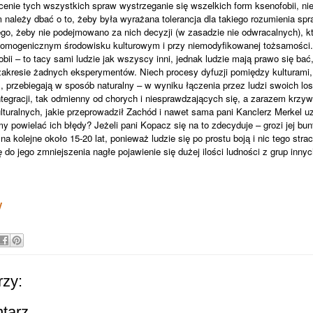
cenie tych wszystkich spraw wystrzeganie się wszelkich form ksenofobii, nie
m należy dbać o to, żeby była wyrażana tolerancja dla takiego rozumienia spr
ego, żeby nie podejmowano za nich decyzji (w zasadzie nie odwracalnych), k
 homogenicznym środowisku kulturowym i przy niemodyfikowanej tożsamości.
bii – to tacy sami ludzie jak wszyscy inni, jednak ludzie mają prawo się ba
akresie żadnych eksperymentów. Niech procesy dyfuzji pomiędzy kulturami
, przebiegają w sposób naturalny – w wyniku łączenia przez ludzi swoich los
tegracji, tak odmienny od chorych i niesprawdzających się, a zarazem krzy
turalnych, jakie przeprowadził Zachód i nawet sama pani Kanclerz Merkel uz
 powielać ich błędy? Jeżeli pani Kopacz się na to zdecyduje – grozi jej bun
a kolejne około 15-20 lat, ponieważ ludzie się po prostu boją i nic tego strac
 do jego zmniejszenia nagłe pojawienie się dużej ilości ludności z grup inny
y
zy:
ntarz