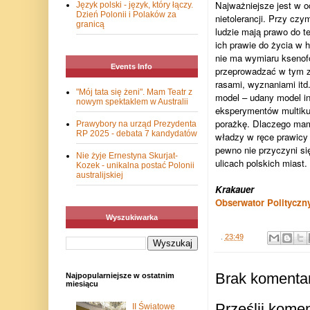
Najważniejsze jest w o
Język polski - język, który łączy.
Dzień Polonii i Polaków za
nietolerancji. Przy czy
granicą
ludzie mają prawo do t
ich prawie do życia w
nie ma wymiaru ksenofo
Events Info
przeprowadzać w tym z
rasami, wyznaniami itd.
"Mój tata się żeni". Mam Teatr z
model – udany model in
nowym spektaklem w Australii
eksperymentów multikul
porażkę. Dlaczego mamy
Prawybory na urząd Prezydenta
RP 2025 - debata 7 kandydatów
władzy w ręce prawicy n
pewno nie przyczyni się
Nie żyje Ernestyna Skurjat-
ulicach polskich miast.
Kozek - unikalna postać Polonii
australijskiej
Krakauer
Obserwator Polityczn
Wyszukiwarka
.
23:49
Brak komentar
Najpopularniejsze w ostatnim
miesiącu
Prześlij kome
II Światowe