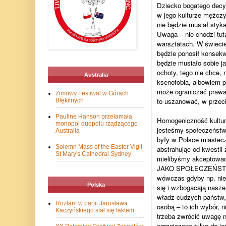
Dziecko bogatego decyd
w jego kulturze mężcz
nie będzie musiał styk
Uwaga – nie chodzi tut
warsztatach. W świecie
będzie ponosił konsekw
będzie musiało sobie ja
ochoty, tego nie chce, 
Australia
ksenofobia, albowiem p
może ograniczać prawa
Zimowy Festiwal w Górach
to uszanować, w prze
Błękitnych
Pauline Hanson przełamała
Homogeniczność kulturo
monopol duopolu rządzącego
jesteśmy społeczeństwe
Australią
były w Polsce miastecz
Solemn Mass of the Easter Vigil
abstrahując od kwestii
St Mary's Cathedral Sydney
mielibyśmy akceptowa
JAKO SPOŁECZEŃSTWO 
wówczas gdyby np. nie b
Polska
się i wzbogacają nasze
władz cudzych państw, 
Rozłam w partii Jarosława
osobą – to ich wybór, n
Kaczyńskiego stał się faktem
trzeba zwrócić uwagę n
ograniczone tylko do j