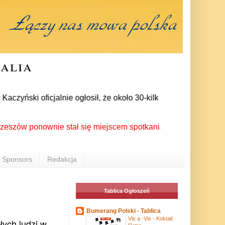
ralia
zyński oficjalnie ogłosił, że około 30-kilku posłów zrezygnow
 ponownie stał się miejscem spotkania Polonii z całego świat
Sponsors
Redakcja
Tablica Ogłoszeń
Bumerang Polski - Tablica
Vis a -Vis - Koktail
ych ludzi w