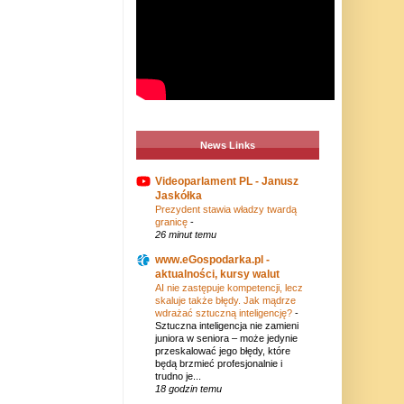
News Links
Videoparlament PL - Janusz
Jaskółka
Prezydent stawia władzy twardą
granicę
-
26 minut temu
www.eGospodarka.pl -
aktualności, kursy walut
AI nie zastępuje kompetencji, lecz
skaluje także błędy. Jak mądrze
wdrażać sztuczną inteligencję?
-
Sztuczna inteligencja nie zamieni
juniora w seniora – może jedynie
przeskalować jego błędy, które
będą brzmieć profesjonalnie i
trudno je...
18 godzin temu