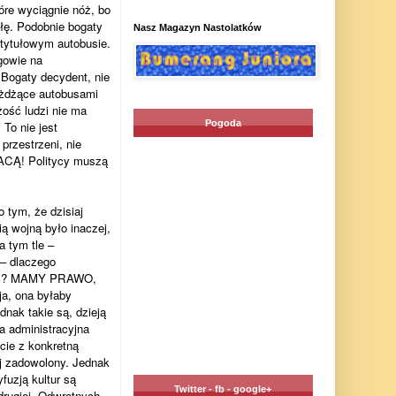
óre wyciągnie nóż, bo
łę. Podobnie bogaty
Nasz Magazyn Nastolatków
 tytułowym autobusie.
gowie na
 Bogaty decydent, nie
eżdżące autobusami
zość ludzi nie ma
Pogoda
To nie jest
przestrzeni, nie
ACĄ! Politycy muszą
 tym, że dzisiaj
 wojną było inaczej,
a tym tle –
 – dlaczego
 być? MAMY PRAWO,
, ona byłaby
dnak takie są, dzieją
a administracyjna
cie z konkretną
iej zadowolony. Jednak
fuzją kultur są
Twitter - fb - google+
drugiej. Odwrotnych