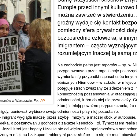
Europie przed innymi kulturowo 
można zawrzeć w stwierdzeniu, ż
groźny wydaje się kontakt bezpo
pomiędzy sferą prywatności doty
bezpośrednio człowieka, a inny
imigrantem – często wyznającym 
rozumiejącym inaczej tą samą r
Na zachodzie pełno jest raportów – np. w N
przygotowanych przez organizacje pozarząd
wymienia się przypadki napaści osób innych
etnicznych Niemców – w szkole, w miejscu 
potęguje strach związany ze zderzeniem z in
koniecznością poszanowania w otaczającej p
odmienności, która do niej nie przynależy. C
ułmanów w Warszawie.
Fot.
PP
której istnieją poważne przypuszczenia, że n
nigdy, ponieważ wybierze swoją odmienność i przy niej pozostanie.
o imigrant wygląda inaczej przez szybę limuzyny a inaczej obok w autobusie
eka, o poszanowaniu godności o zakazie ksenofobii itd. Tymczasem realia s
e. Jeżeli ktoś jest bogaty i izoluje się od większości społeczeństwa samoc
zeżonym miejscu i zakupami robionymi przez służbę – to się nie musi obawiać