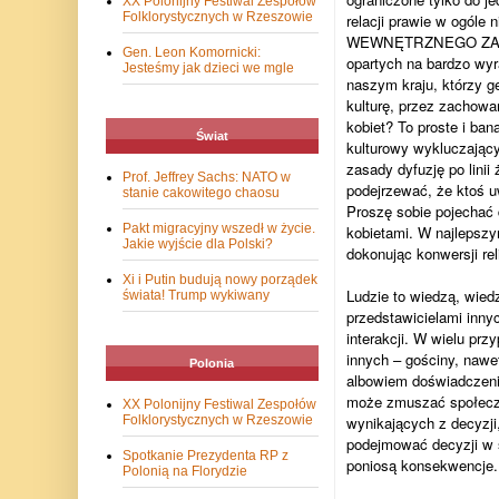
XX Polonijny Festiwal Zespołów
Folklorystycznych w Rzeszowie
relacji prawie w ogól
WEWNĘTRZNEGO ZAMKNIĘC
Gen. Leon Komornicki:
opartych na bardzo wyr
Jesteśmy jak dzieci we mgle
naszym kraju, którzy ge
kulturę, przez zachowa
kobiet? To proste i ba
Świat
kulturowy wykluczający 
zasady dyfuzję po linii
Prof. Jeffrey Sachs: NATO w
podejrzewać, że ktoś u
stanie cakowitego chaosu
Proszę sobie pojechać 
Pakt migracyjny wszedł w życie.
kobietami. W najlepszy
Jakie wyjście dla Polski?
dokonując konwersji reli
Xi i Putin budują nowy porządek
Ludzie to wiedzą, wied
świata! Trump wykiwany
przedstawicielami innyc
interakcji. W wielu pr
innych – gościny, nawe
Polonia
albowiem doświadczenia
może zmuszać społecze
XX Polonijny Festiwal Zespołów
Folklorystycznych w Rzeszowie
wynikających z decyz
podejmować decyzji w sp
Spotkanie Prezydenta RP z
poniosą konsekwencje. 
Polonią na Florydzie