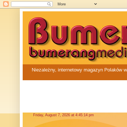
Niezależny, internetowy magazyn Polaków w Au