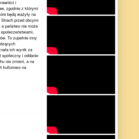
nawiści i
aw, zgodnie z którymi
tóre będą ważyły na
 Strach przed obcymi
ć, a państwo nie może
, społeczeństwami,
ów. To zupełnie inny
wdzących
nała ich wynik za
t społeczny i oddanie
hu nie zmieni, a na
ch kulturowo na