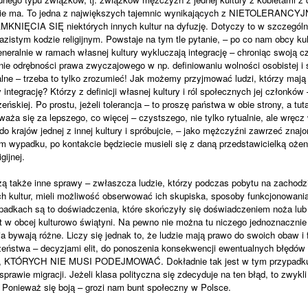
e nie ma. To jedna z największych tajemnic wynikających z NIETOLERANCY
IA SIĘ niektórych innych kultur na dyfuzję. Dotyczy to w szczególnośc
azistym kodzie religijnym. Powstaje na tym tle pytanie, – po co nam obcy ku
neralnie w ramach własnej kultury wykluczają integrację – chroniąc swoją cz
nie odrębności prawa zwyczajowego w np. definiowaniu wolności osobistej 
nalne – trzeba to tylko zrozumieć! Jak możemy przyjmować ludzi, którzy mają
integrację? Którzy z definicji własnej kultury i ról społecznych jej członków
 żeńskiej. Po prostu, jeżeli tolerancja – to proszę państwa w obie strony, a t
waża się za lepszego, co więcej – czystszego, nie tylko rytualnie, ale wręc
do krajów jednej z innej kultury i spróbujcie, – jako mężczyźni zawrzeć zna
m wypadku, po kontakcie będziecie musieli się z daną przedstawicielką ożen
gijnej.
zą także inne sprawy – zwłaszcza ludzie, którzy podczas pobytu na zachodzie
h kultur, mieli możliwość obserwować ich skupiska, sposoby funkcjonowania, 
zypadkach są to doświadczenia, które skończyły się doświadczeniem noża lub 
t w obcej kulturowo świątyni. Na pewno nie można tu niczego jednoznaczni
 bywają różne. Liczy się jednak to, że ludzie mają prawo do swoich obaw i f
ństwa – decyzjami elit, do ponoszenia konsekwencji ewentualnych błędów i
ji, KTÓRYCH NIE MUSI PODEJMOWAĆ. Dokładnie tak jest w tym przypadku
rawie migracji. Jeżeli klasa polityczna się zdecyduje na ten błąd, to zwykli
Ponieważ się boją – grozi nam bunt społeczny w Polsce.