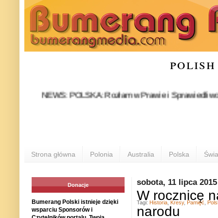
polish
NEWS: POLSKA: Rozłam w Prawie i Sprawiedliwości stał s
PO
Strona główna
Polonia
Australia
Polska
Świa
sobota, 11 lipca 2015
Donacje
W rocznicę na
Bumerang Polski istnieje dzięki
Tagi:
Historia
,
Kresy
,
Pamięć
,
Pols
narodu
wsparciu Sponsorów i
Czytelników portalu. Twoja