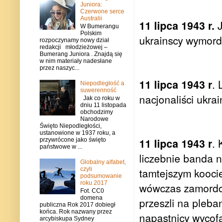
Juniora:
Czerwone serce
Australii
11 lipca 1943 r.
J
W Bumerangu
Polskim
ukrainscy wymord
rozpoczynamy nowy dział
redakcji młodzieżowej –
Bumerang Juniora . Znajdą się
w nim materiały nadesłane
przez naszyc...
11 lipca 1943 r
. 
Niepodległość a
suwerenność
nacjonaliści ukra
Jak co roku w
dniu 11 listopada
obchodzimy
Narodowe
Święto Niepodległości,
ustanowione w 1937 roku, a
11 lipca 1943 r
. 
przywrócone jako święto
państwowe w ...
liczebnie banda 
Globalny alfabet,
czyli
tamtejszym koocie
podsumowanie
roku 2017
wówczas zamordo
Fot. CC0
domena
przeszli na pleba
publiczna Rok 2017 dobiegł
końca. Rok nazwany przez
napastnicy wycofa
arcybiskupa Sydney