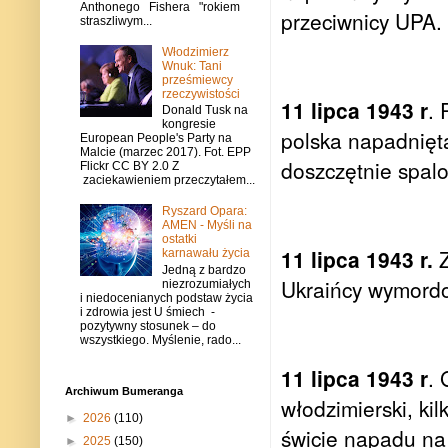
Anthonego Fishera "rokiem
przeciwnicy UPA.
straszliwym...
Włodzimierz
Wnuk: Tani
prześmiewcy
rzeczywistości
11 lipca 1943 r
. 
Donald Tusk na
kongresie
polska napadnięta
European People's Party na
Malcie (marzec 2017). Fot. EPP
doszczętnie spal
Flickr CC BY 2.0 Z
zaciekawieniem przeczytałem...
Ryszard Opara:
AMEN - Myśli na
ostatki
11 lipca 1943 r.
Z
karnawału życia
Jedną z bardzo
Ukraińcy wymordo
niezrozumiałych
i niedocenianych podstaw życia
i zdrowia jest U śmiech -
pozytywny stosunek – do
wszystkiego. Myślenie, rado...
11 lipca 1943 r
. 
Archiwum Bumeranga
włodzimierski, ki
►
2026
(110)
świcie napadu na
►
2025
(150)