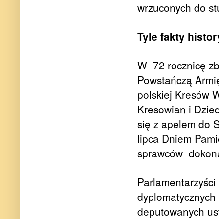
wrzuconych do st
Tyle fakty histo
W 72 rocznicę zb
Powstańczą Armię 
polskiej Kresów 
Kresowian i Dzie
się z apelem do S
lipca Dniem Pami
sprawców dokona
Parlamentarzyści
dyplomatycznych 
deputowanych ust