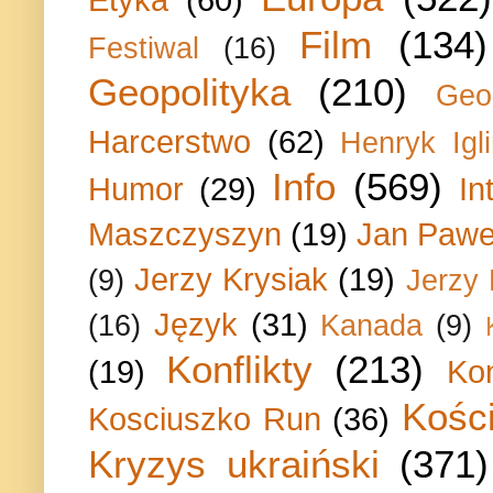
Film
(134)
Festiwal
(16)
Geopolityka
(210)
Geo
Harcerstwo
(62)
Henryk Igli
Info
(569)
Humor
(29)
In
Maszczyszyn
(19)
Jan Paweł
Jerzy Krysiak
(19)
(9)
Jerzy
Język
(31)
(16)
Kanada
(9)
Konflikty
(213)
(19)
Ko
Kości
Kosciuszko Run
(36)
Kryzys ukraiński
(371)