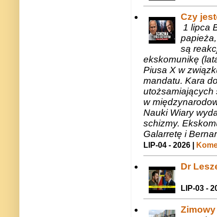
Czy jes
1 lipca 
papieża,
są reakc
ekskomunikę (lat
Piusa X w związk
mandatu. Kara do
utożsamiających 
w międzynarodow
Nauki Wiary wyda
schizmy. Ekskomu
Galarretę i Bernar
LIP-04 - 2026 |
Komen
Dr Lesze
LIP-03 - 2
Zimowy 