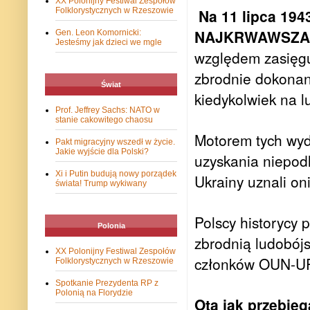
XX Polonijny Festiwal Zespołów
Folklorystycznych w Rzeszowie
Na 11 lipca 194
NAJKRWAWSZA NI
Gen. Leon Komornicki:
Jesteśmy jak dzieci we mgle
względem zasięgu 
zbrodnie dokonane
Świat
kiedykolwiek na l
Prof. Jeffrey Sachs: NATO w
stanie cakowitego chaosu
Motorem tych wyd
Pakt migracyjny wszedł w życie.
Jakie wyjście dla Polski?
uzyskania niepod
Xi i Putin budują nowy porządek
Ukrainy uznali on
świata! Trump wykiwany
Polscy historycy 
Polonia
zbrodnią ludobójs
XX Polonijny Festiwal Zespołów
członków OUN-UP
Folklorystycznych w Rzeszowie
Spotkanie Prezydenta RP z
Polonią na Florydzie
Ota jak przebie