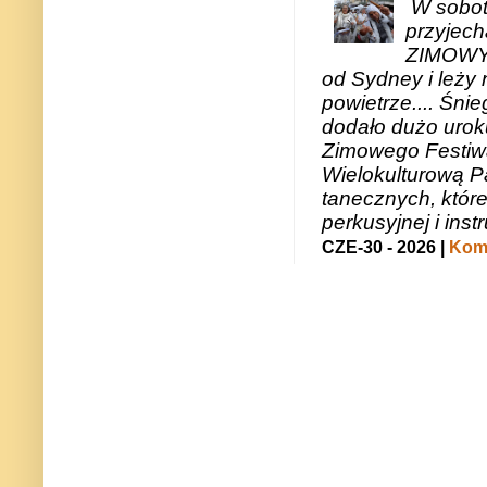
W sobotę
przyjech
ZIMOWY 
od Sydney i leży 
powietrze.... Śni
dodało dużo uroku
Zimowego Festiwal
Wielokulturową P
tanecznych, któr
perkusyjnej i in
CZE-30 - 2026 |
Kome