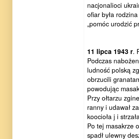
nacjonalioci ukr
ofiar była rodzin
„pomóc urodzić 
11 lipca 1943 r
. 
Podczas nabożens
ludność polską z
obrzucili granata
powodując masakr
Przy ołtarzu zgin
ranny i udawał z
koocioła j i strza
Po tej masakrze o
spadł ulewny desz