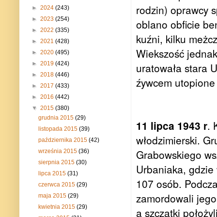
rodzin) oprawcy s
►
2024
(243)
►
2023
(254)
oblano obficie be
►
2022
(335)
kuźni, kilku meżcz
►
2021
(428)
Wiekszość jednak 
►
2020
(495)
►
2019
(424)
uratowała stara U
►
2018
(446)
źywcem utopione 
►
2017
(433)
►
2016
(442)
▼
2015
(380)
grudnia 2015
(29)
11 lipca 1943 r
.
listopada 2015
(39)
włodzimierski. G
października 2015
(42)
Grabowskiego wsz
września 2015
(36)
sierpnia 2015
(30)
Urbaniaka, gdzi
lipca 2015
(31)
107 osób. Podczas
czerwca 2015
(29)
zamordowali jego 
maja 2015
(29)
kwietnia 2015
(29)
a szczątki położyl