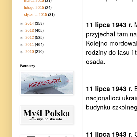
marca 2015
(31)
lutego 2015
(24)
stycznia 2015
(31)
11 lipca 1943 r.
M
►
2014
(359)
►
2013
(405)
przyjechał tam n
►
2012
(535)
Kolejno mordowal
►
2011
(464)
rodziny do lasu i
►
2010
(210)
osada.
Partnerzy
11 lipca 1943 r.
B
nacjonalioci ukr
budynku szkolneg
11 lipca 1943 r
. 