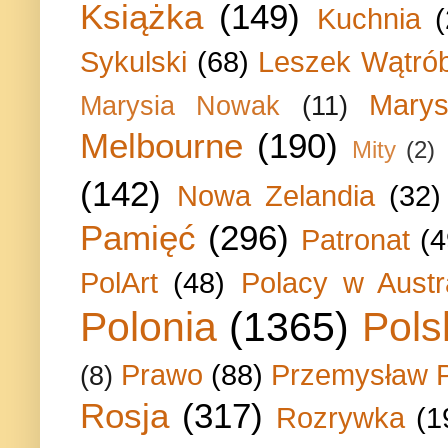
Książka
(149)
Kuchnia
Sykulski
(68)
Leszek Wątrób
Marys
Marysia Nowak
(11)
Melbourne
(190)
Mity
(2)
(142)
Nowa Zelandia
(32)
Pamięć
(296)
Patronat
(4
PolArt
(48)
Polacy w Austra
Polonia
(1365)
Pols
Prawo
(88)
Przemysław P
(8)
Rosja
(317)
Rozrywka
(1