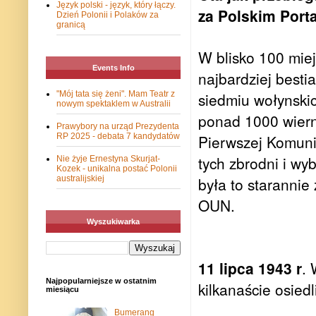
Język polski - język, który łączy.
za Polskim Port
Dzień Polonii i Polaków za
granicą
W blisko 100 miej
Events Info
najbardziej best
"Mój tata się żeni". Mam Teatr z
siedmiu wołynskic
nowym spektaklem w Australii
ponad 1000 wiern
Prawybory na urząd Prezydenta
RP 2025 - debata 7 kandydatów
Pierwszej Komuni
tych zbrodni i wy
Nie żyje Ernestyna Skurjat-
Kozek - unikalna postać Polonii
australijskiej
była to staranni
OUN.
Wyszukiwarka
11 lipca 1943 r
.
Najpopularniejsze w ostatnim
kilkanaście osie
miesiącu
Bumerang