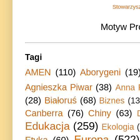
Stowarzys
Motyw Pr
Tagi
AMEN
(110)
Aborygeni
(19
Agnieszka Piwar
(38)
Anna 
(28)
Białoruś
(68)
Biznes
(13
Canberra
(76)
Chiny
(63)
Edukacja
(259)
Ekologia
Europa
(522)
Etyka
(60)