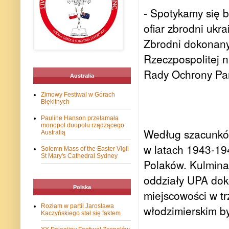
- Spotykamy się b
ofiar zbrodni ukr
Zbrodni dokonany
Rzeczpospolitej 
Rady Ochrony Pam
Australia
Zimowy Festiwal w Górach
Błękitnych
Pauline Hanson przełamała
monopol duopolu rządzącego
Według szacunków
Australią
w latach 1943-194
Solemn Mass of the Easter Vigil
St Mary's Cathedral Sydney
Polaków. Kulmina
oddziały UPA dok
Polska
miejscowości w t
Rozłam w partii Jarosława
włodzimierskim b
Kaczyńskiego stał się faktem