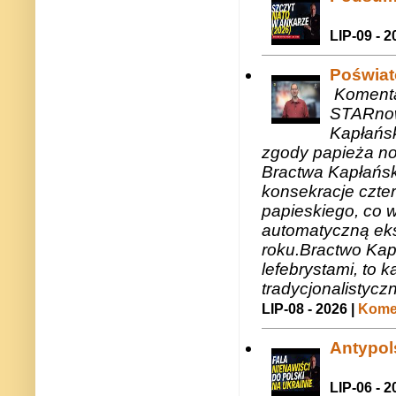
LIP-09 - 2
Poświat
Komenta
STARnow
Kapłańsk
zgody papieża n
Bractwa Kapłańsk
konsekracje czte
papieskiego, co w
automatyczną eks
roku.Bractwo Ka
lefebrystami, to
tradycjonalistycz
LIP-08 - 2026 |
Komen
Antypols
LIP-06 - 2