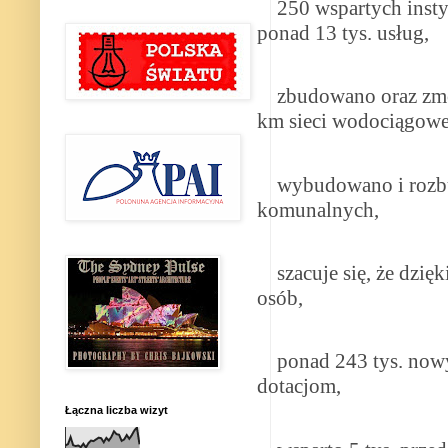
250 wspartych instytu
ponad 13 tys. usług,
zbudowano oraz zmode
km sieci wodociągowe
wybudowano i rozbud
komunalnych,
szacuje się, że dzięk
osób,
ponad 243 tys. nowyc
dotacjom,
Łączna liczba wizyt