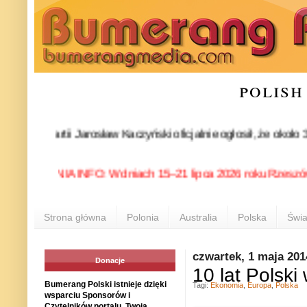
polish
s partii Jarosław Kaczyński oficjalnie ogłosił, że około 30-k
POLONIA INFO: W dniach 15–21 lipca 2026 roku Rzeszów ponown
Strona główna
Polonia
Australia
Polska
Świa
czwartek, 1 maja 201
Donacje
10 lat Polski
Bumerang Polski istnieje dzięki
Tagi:
Ekonomia
,
Europa
,
Polska
wsparciu Sponsorów i
Czytelników portalu. Twoja