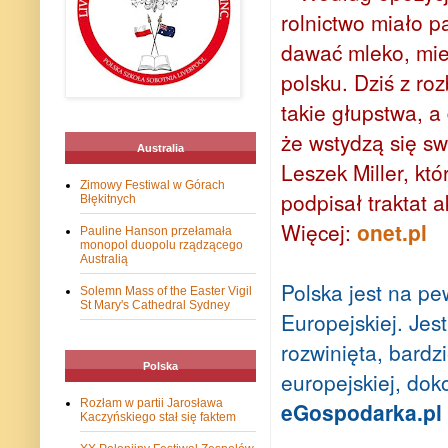
rolnictwo miało p
dawać mleko, mie
polsku. Dziś z ro
takie głupstwa, a
że wstydzą się s
Australia
Leszek Miller, kt
Zimowy Festiwal w Górach
podpisał traktat 
Błękitnych
Więcej:
onet.pl
Pauline Hanson przełamała
monopol duopolu rządzącego
Australią
Polska jest na p
Solemn Mass of the Easter Vigil
St Mary's Cathedral Sydney
Europejskiej. Jes
rozwinięta, bardzi
Polska
europejskiej, doko
Rozłam w partii Jarosława
eGospodarka.pl
Kaczyńskiego stał się faktem