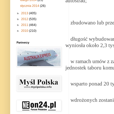
autostrad;
stycznia 2014
(26)
►
2013
(405)
►
2012
(535)
zbudowano lub przeb
►
2011
(464)
►
2010
(210)
długość wybudowanyc
Partnerzy
wyniosła około 2,3 ty
w ramach umów z zakr
jednostek taboru komu
wsparto ponad 20 ty
wdrożonych zostanie