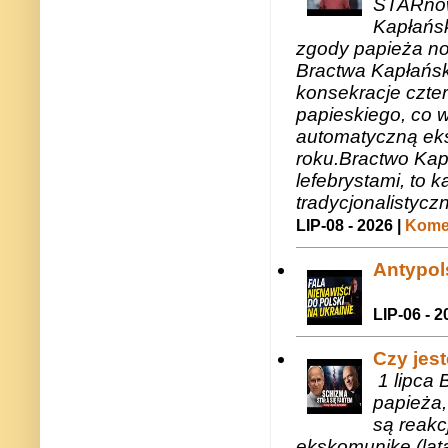
STARnow
Kapłańsk
zgody papieża n
Bractwa Kapłańsk
konsekracje czte
papieskiego, co w
automatyczną eks
roku.Bractwo Ka
lefebrystami, to
tradycjonalistycz
LIP-08 - 2026 |
Komen
Antypols
LIP-06 - 2
Czy jes
1 lipca 
papieża,
są reakc
ekskomunikę (lat