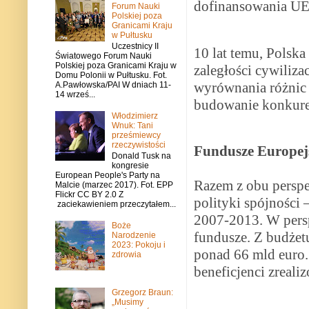
dofinansowania UE 
Forum Nauki
Polskiej poza
Granicami Kraju
w Pułtusku
Uczestnicy II
10 lat temu, Polska
Światowego Forum Nauki
Polskiej poza Granicami Kraju w
zaległości cywiliz
Domu Polonii w Pułtusku. Fot.
wyrównania różnic 
A.Pawłowska/PAI W dniach 11-
14 wrześ...
budowanie konkuren
Włodzimierz
Wnuk: Tani
prześmiewcy
rzeczywistości
Fundusze Europej
Donald Tusk na
kongresie
European People's Party na
Razem z obu perspe
Malcie (marzec 2017). Fot. EPP
Flickr CC BY 2.0 Z
polityki spójności 
zaciekawieniem przeczytałem...
2007-2013. W pers
Boże
fundusze. Z budżet
Narodzenie
2023: Pokoju i
ponad 66 mld euro.
zdrowia
beneficjenci zreali
Grzegorz Braun:
„Musimy