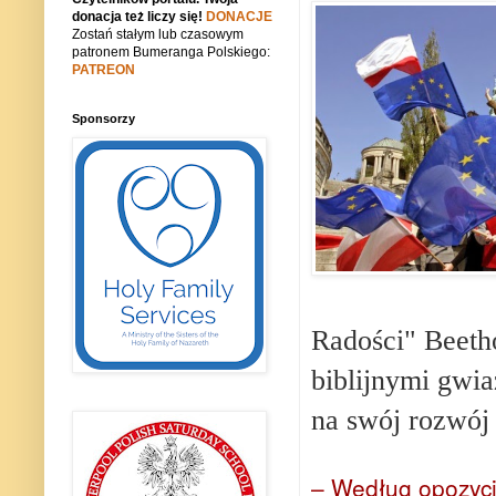
donacja też liczy się!
DONACJE
Zostań stałym lub czasowym
patronem Bumeranga Polskiego:
PATREON
Sponsorzy
Radości" Beeth
biblijnymi gwi
na swój rozwó
– Według opozycji