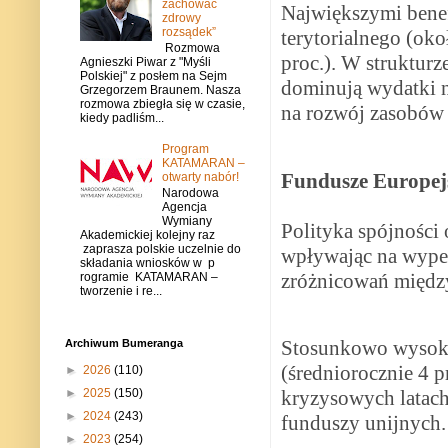
zachować
Największymi benef
zdrowy
rozsądek”
terytorialnego (oko
Rozmowa
proc.). W struktur
Agnieszki Piwar z "Myśli
Polskiej" z posłem na Sejm
dominują wydatki na
Grzegorzem Braunem. Nasza
rozmowa zbiegła się w czasie,
na rozwój zasobów 
kiedy padliśm...
Program
KATAMARAN –
Fundusze Europejs
otwarty nabór!
Narodowa
Agencja
Wymiany
Polityka spójności 
Akademickiej kolejny raz
zaprasza polskie uczelnie do
wpływając na wypeł
składania wniosków w p
zróżnicowań międz
rogramie KATAMARAN –
tworzenie i re...
Stosunkowo wysoki
Archiwum Bumeranga
(średniorocznie 4 p
►
2026
(110)
►
2025
(150)
kryzysowych latach
►
2024
(243)
funduszy unijnych.
►
2023
(254)