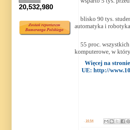
wsparto 5 tys. przed
20,532,980
blisko 90 tys. studen
automatyka i robotyka
55 proc. wszystkich 
komputerowe, w który
Więcej na stroni
UE:
http://www.10
.
16:54