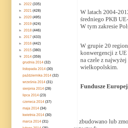
►
2022
(335)
►
2021
(428)
W latach 2004-2012
►
2020
(495)
średniego PKB UE-27
►
2019
(424)
W tym zakresie Pol
►
2018
(446)
►
2017
(433)
►
2016
(442)
W grupie 20 regio
►
2015
(380)
konwergencji z UE 
▼
2014
(359)
na czele z najwyże
grudnia 2014
(32)
wielkopolskim.
listopada 2014
(30)
października 2014
(32)
września 2014
(31)
Fundusze Europejs
sierpnia 2014
(28)
lipca 2014
(23)
czerwca 2014
(37)
maja 2014
(34)
kwietnia 2014
(30)
zbudowano lub zmode
marca 2014
(31)
lutego 2014
(25)