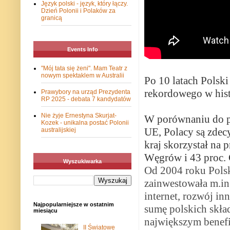
Język polski - język, który łączy.
Dzień Polonii i Polaków za
granicą
Events Info
"Mój tata się żeni". Mam Teatr z
nowym spektaklem w Australii
Po 10 latach Polsk
rekordowego w hist
Prawybory na urząd Prezydenta
RP 2025 - debata 7 kandydatów
Nie żyje Ernestyna Skurjat-
W porównaniu do pa
Kozek - unikalna postać Polonii
UE, Polacy są zdec
australijskiej
kraj skorzystał na 
Węgrów i 43 proc.
Wyszukiwarka
Od 2004 roku Polsk
zainwestowała m.in
internet, rozwój in
Najpopularniejsze w ostatnim
sumę polskich skład
miesiącu
największym benefi
II Światowe