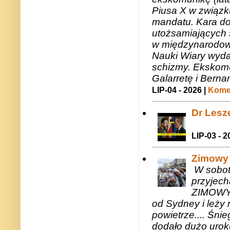
Piusa X w związk
mandatu. Kara do
utożsamiających 
w międzynarodow
Nauki Wiary wyda
schizmy. Ekskomu
Galarretę i Bernar
LIP-04 - 2026 |
Komen
Dr Lesze
LIP-03 - 2
Zimowy 
W sobotę
przyjech
ZIMOWY 
od Sydney i leży 
powietrze.... Śni
dodało dużo uroku