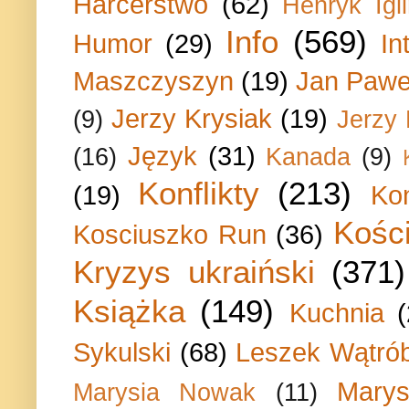
Harcerstwo
(62)
Henryk Igli
Info
(569)
Humor
(29)
In
Maszczyszyn
(19)
Jan Paweł
Jerzy Krysiak
(19)
(9)
Jerzy
Język
(31)
(16)
Kanada
(9)
Konflikty
(213)
(19)
Ko
Kości
Kosciuszko Run
(36)
Kryzys ukraiński
(371)
Książka
(149)
Kuchnia
Sykulski
(68)
Leszek Wątrób
Marys
Marysia Nowak
(11)