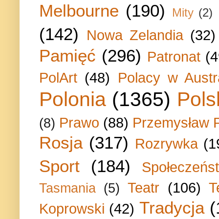
Melbourne
(190)
Mity
(2)
(142)
Nowa Zelandia
(32)
Pamięć
(296)
Patronat
(4
PolArt
(48)
Polacy w Austra
Polonia
(1365)
Pols
Prawo
(88)
Przemysław P
(8)
Rosja
(317)
Rozrywka
(1
Sport
(184)
Społeczeńs
Teatr
(106)
T
Tasmania
(5)
Tradycja
(
Koprowski
(42)