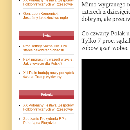
XX Polonijny Festiwal Zespołów
Mimo wygranego ref
Folklorystycznych w Rzeszowie
czterech z dziesię
Gen. Leon Komornicki:
dobrym, ale przeci
Jesteśmy jak dzieci we mgle
Co czwarty Polak uw
Świat
Tylko 7 proc. sądzi
Prof. Jeffrey Sachs: NATO w
zobowiązań wobec U
stanie cakowitego chaosu
Pakt migracyjny wszedł w życie.
Jakie wyjście dla Polski?
Xi i Putin budują nowy porządek
świata! Trump wykiwany
Polonia
XX Polonijny Festiwal Zespołów
Folklorystycznych w Rzeszowie
Spotkanie Prezydenta RP z
Polonią na Florydzie