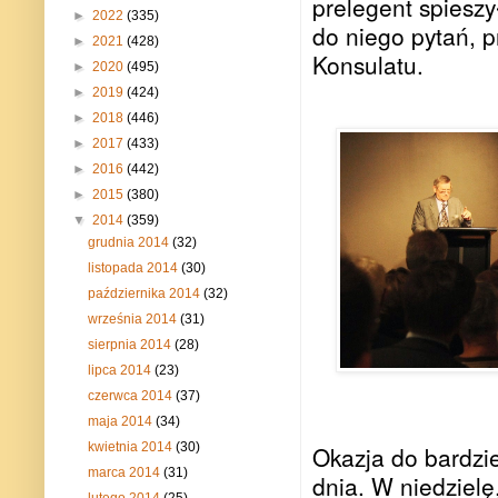
prelegent spieszy
►
2022
(335)
do niego pytań, p
►
2021
(428)
Konsulatu.
►
2020
(495)
►
2019
(424)
►
2018
(446)
►
2017
(433)
►
2016
(442)
►
2015
(380)
▼
2014
(359)
grudnia 2014
(32)
listopada 2014
(30)
października 2014
(32)
września 2014
(31)
sierpnia 2014
(28)
lipca 2014
(23)
czerwca 2014
(37)
maja 2014
(34)
kwietnia 2014
(30)
Okazja do bardzi
marca 2014
(31)
dnia. W niedzielę
lutego 2014
(25)