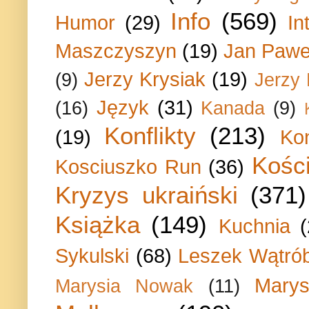
Info
(569)
Humor
(29)
In
Maszczyszyn
(19)
Jan Paweł
Jerzy Krysiak
(19)
(9)
Jerzy
Język
(31)
(16)
Kanada
(9)
Konflikty
(213)
(19)
Ko
Kości
Kosciuszko Run
(36)
Kryzys ukraiński
(371)
Książka
(149)
Kuchnia
Sykulski
(68)
Leszek Wątrób
Marys
Marysia Nowak
(11)