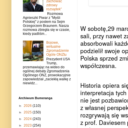
zachować
zdrowy
rozsądek”
Rozmowa
Agnieszki Piwar z "Myśli
Polskiej" z posłem na Sejm
Grzegorzem Braunem. Nasza
W sobotę,29 marca
rozmowa zbiegła się w czasie,
sali, przy nawet 
kiedy padliśm...
absorbowali każde
Bojowe,
wirtualne
podzielił swoje o
Zgromadzenie
Ogóle ONZtu
Polska sprzed zmi
Prezydent USA
współczesna.
Trump,
przemawiając na wideo do
ogólnej debaty Zgromadzenia
Ogólnego ONZ, prowokacyjnie
zapowiedział „zaciekłą walkę z
Historia opiera si
niewidz...
interpretacja tyc
nie jest pozbawio
Archiwum Bumeranga
z własnej perspek
►
2026
(110)
►
2025
(150)
rozgrywają się ws
►
2024
(243)
z prof. Daviesem 
►
2023
(254)