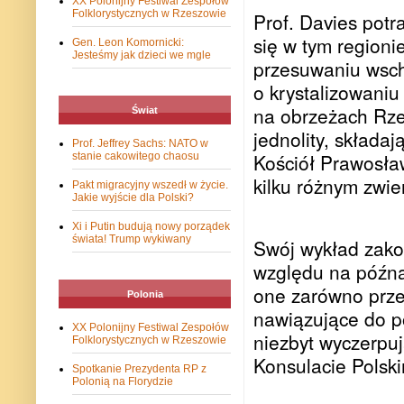
XX Polonijny Festiwal Zespołów
Folklorystycznych w Rzeszowie
Prof. Davies potr
się w tym regioni
Gen. Leon Komornicki:
Jesteśmy jak dzieci we mgle
przesuwaniu wscho
o krystalizowaniu
na obrzeżach Rzec
Świat
jednolity, składaj
Prof. Jeffrey Sachs: NATO w
Kościół Prawosław
stanie cakowitego chaosu
kilku różnym zwie
Pakt migracyjny wszedł w życie.
Jakie wyjście dla Polski?
Xi i Putin budują nowy porządek
świata! Trump wykiwany
Swój wykład zakoń
względu na późną 
one zarówno prze
Polonia
nawiązujące do po
XX Polonijny Festiwal Zespołów
niezbyt wyczerpu
Folklorystycznych w Rzeszowie
Konsulacie Polsk
Spotkanie Prezydenta RP z
Polonią na Florydzie