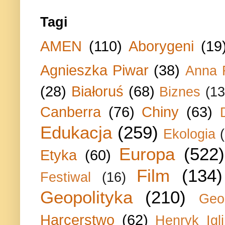
Tagi
AMEN
(110)
Aborygeni
(19
Agnieszka Piwar
(38)
Anna 
(28)
Białoruś
(68)
Biznes
(13
Canberra
(76)
Chiny
(63)
Edukacja
(259)
Ekologia
Europa
(522)
Etyka
(60)
Film
(134)
Festiwal
(16)
Geopolityka
(210)
Geo
Harcerstwo
(62)
Henryk Igli