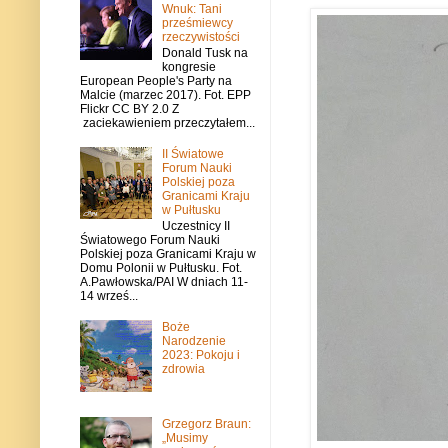
Wnuk: Tani
prześmiewcy
rzeczywistości
Donald Tusk na
kongresie
European People's Party na
Malcie (marzec 2017). Fot. EPP
Flickr CC BY 2.0 Z
zaciekawieniem przeczytałem...
II Światowe
Forum Nauki
Polskiej poza
Granicami Kraju
w Pułtusku
Uczestnicy II
Światowego Forum Nauki
Polskiej poza Granicami Kraju w
Domu Polonii w Pułtusku. Fot.
A.Pawłowska/PAI W dniach 11-
14 wrześ...
Boże
Narodzenie
2023: Pokoju i
zdrowia
Grzegorz Braun:
„Musimy