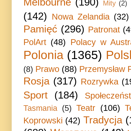
Melbourne
(190)
Mity
(2)
(142)
Nowa Zelandia
(32)
Pamięć
(296)
Patronat
(4
PolArt
(48)
Polacy w Austra
Polonia
(1365)
Pols
Prawo
(88)
Przemysław P
(8)
Rosja
(317)
Rozrywka
(1
Sport
(184)
Społeczeńs
Teatr
(106)
T
Tasmania
(5)
Tradycja
(
Koprowski
(42)