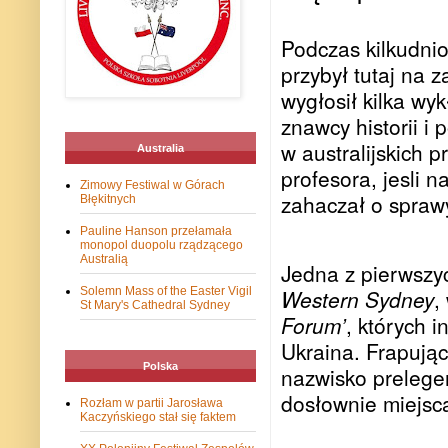
Podczas kilkudni
przybył tutaj na z
wygłosił kilka wy
znawcy historii i
w australijskich 
Australia
profesora, jesli 
Zimowy Festiwal w Górach
zahaczał o sprawy
Błękitnych
Pauline Hanson przełamała
monopol duopolu rządzącego
Australią
Jedna z pierwszyc
Western Sydney
,
Solemn Mass of the Easter Vigil
St Mary's Cathedral Sydney
Forum’
, których 
Ukraina. Frapujący
Polska
nazwisko prelegen
dosłownie miejsc
Rozłam w partii Jarosława
Kaczyńskiego stał się faktem