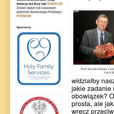
donacja też liczy się!
DONACJE
Zostań stałym lub czasowym
patronem Bumeranga Polskiego:
PATREON
Sponsorzy
Prof. Norman Davies z ko
Fot.K.B
widziałby nasz
jakie zadanie
obowiązek? O
prosta, ale ja
wręcz przeciw