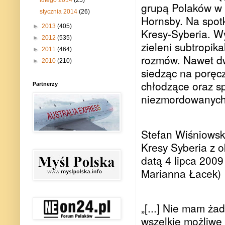
grupą Polaków w
stycznia 2014
(26)
Hornsby. Na spotk
►
2013
(405)
Kresy-Syberia. W
►
2012
(535)
zieleni subtropik
►
2011
(464)
rozmów. Nawet dw
►
2010
(210)
siedząc na poręc
chłodzące oraz sp
Partnerzy
niezmordowanych
Stefan Wiśniowski
Kresy Syberia z o
datą 4 lipca 2009 
Marianna Łacek)
„[...] Nie mam ża
wszelkie możliwe