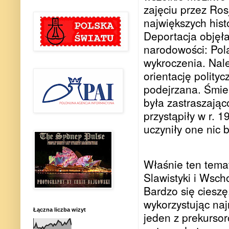
zajęciu przez Ros
największych his
Deportacja objęł
narodowości: Pol
wykroczenia. Nale
orientację polity
podejrzana. Śmie
była zastraszająco
przystąpiły w r. 
uczyniły one nic 
Właśnie ten tema
Slawistyki i Wsc
Bardzo się cieszę
wykorzystując naj
Łączna liczba wizyt
jeden z prekurso