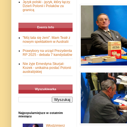
Język polski - język, który łączy.
Dzień Polonii i Polaków za
granicą
Events Info
"Mój tata się żeni". Mam Teatr z
nowym spektaklem w Australii
Prawybory na urząd Prezydenta
RP 2025 - debata 7 kandydatów
Nie żyje Ernestyna Skurjat-
Kozek - unikalna postać Polonii
australijskiej
Wyszukiwarka
Najpopularniejsze w ostatnim
miesiącu
Włodzimierz