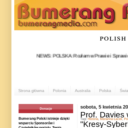
polish
NEWS: POLSKA: Rozłam w Prawie i Sprawiedliwości s
Strona główna
Polonia
Australia
Polska
Świa
sobota, 5 kwietnia 2
Donacje
Prof. Davies 
Bumerang Polski istnieje dzięki
Tagi:
Historia
,
Marianna Łacek
,
Po
"Kresy-Syber
wsparciu Sponsorów i
Czytelników portalu. Twoja