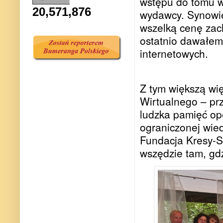
wstępu do tomu w
20,571,876
wydawcy. Synowie
wszelką cenę zac
ostatnio dawałem
internetowych.
Z tym większą wi
Wirtualnego – prz
ludzka pamięć ope
ograniczonej wie
Fundacja Kresy-S
wszędzie tam, gdzi