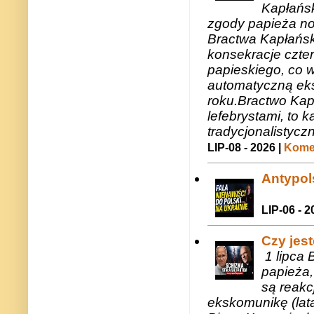
Kapłańsk
zgody papieża n
Bractwa Kapłańsk
konsekracje czte
papieskiego, co w
automatyczną eks
roku.Bractwo Ka
lefebrystami, to
tradycjonalistycz
LIP-08 - 2026 |
Komen
Antypols
LIP-06 - 2
Czy jes
1 lipca 
papieża,
są reakc
ekskomunikę (lat