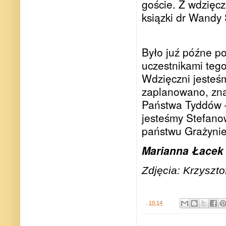
goście. Z wdzięc
ksiązki dr Wandy
Było juź późne po
uczestnikami tego
Wdzięczni jesteśm
zaplanowano, znal
Państwa Tyddów –
jesteśmy Stefano
państwu Grażynie
Marianna Łacek
Zdjęcia: Krzyszto
.
10:14