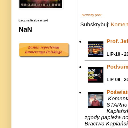
Nowszy post
Łączna liczba wizyt
Subskrybuj:
Koment
NaN
Prof. J
LIP-10 - 2
Podsum
LIP-09 - 2
Poświat
Komenta
STARnow
Kapłańsk
zgody papieża n
Bractwa Kapłańsk