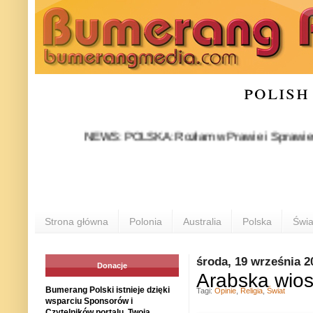
polish
NEWS: POLSKA: Rozłam w Prawie i Sprawiedliwości s
Strona główna
Polonia
Australia
Polska
Świa
środa, 19 września 2
Donacje
Arabska wios
Bumerang Polski istnieje dzięki
Tagi:
Opinie
,
Religia
,
Świat
wsparciu Sponsorów i
Czytelników portalu. Twoja