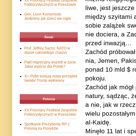
XX Polonijny Festiwal Zespołów
Folklorystycznych w Rzeszowie
liwe, jest jesz­cze
Gen. Leon Komornicki:
mię­dzy szy­itami a
Jesteśmy jak dzieci we mgle
sobie zalą­żek swo
nie dociera, a Zac
Świat
przed inwazją…
Prof. Jeffrey Sachs: NATO w
Zachód pró­bo­wał 
stanie cakowitego chaosu
nia, Jemen, Paki­
Pakt migracyjny wszedł w życie.
Jakie wyjście dla Polski?
ponad 10 mld $ ro
Xi i Putin budują nowy porządek
pokoju.
świata! Trump wykiwany
Zachód jak mógł po
natury, sądząc, że
Polonia
a nie, jak w rze­cz
XX Polonijny Festiwal Zespołów
wielu pozo­sta­łym
Folklorystycznych w Rzeszowie
al-Kaidę.
Spotkanie Prezydenta RP z
Polonią na Florydzie
Minęło 11 lat i spe