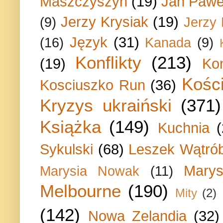
Maszczyszyn
(19)
Jan Paweł
Jerzy Krysiak
(19)
(9)
Jerzy
Język
(31)
(16)
Kanada
(9)
Konflikty
(213)
(19)
Ko
Kości
Kosciuszko Run
(36)
Kryzys ukraiński
(371)
Książka
(149)
Kuchnia
Sykulski
(68)
Leszek Wątrób
Marys
Marysia Nowak
(11)
Melbourne
(190)
Mity
(2)
(142)
Nowa Zelandia
(32)