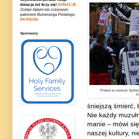
donacja też liczy się!
DONACJE
Zostań stałym lub czasowym
patronem Bumeranga Polskiego:
PATREON
Sponsorzy
Protest w centrum Sydney
F
śniej­szą śmierć,
Nie każdy muzuł­ma­
ma­nie – mówi się 
naszej kul­tury, ni