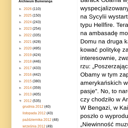
Archiwum Bumeranga
wyspe­cja­li­zo­wa­
►
2026
(110)
na Sycy­lii wystar­
►
2025
(150)
►
2024
(243)
typu Hel­l­fire. Te
►
2023
(254)
na amba­sadę moż
►
2022
(335)
Domu na druga kade
►
2021
(428)
►
2020
(495)
ko­wać poli­tykę z
►
2019
(424)
inte­re­sow­nie, z
►
2018
(446)
rzu: „Posze­rza­jąc
►
2017
(433)
Obamy w tym zapal
►
2016
(442)
►
2015
(380)
ame­ry­kań­skich w
►
2014
(359)
pasje”. No, to nare
►
2013
(405)
czy cho­dziło w A
▼
2012
(535)
W Ben­gazi, w Kair
grudnia 2012
(40)
listopada 2012
(43)
poszło o wypro­du­
października 2012
(48)
„Nie­win­ność muzu
września 2012
(49)