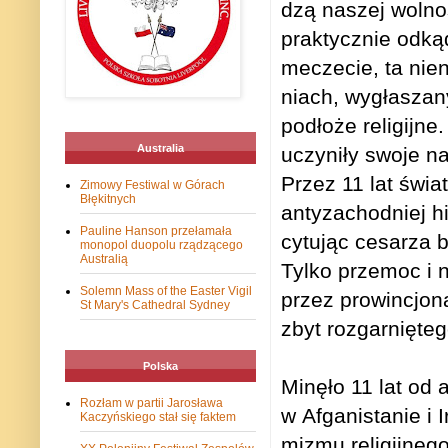
dzą naszej wol­no­ś
prak­tycz­nie odką
mecze­cie, ta nie­
niach, wygła­sza­
pod­łoże reli­gijn
Australia
uczy­niły swoje na
Przez 11 lat świa­
Zimowy Festiwal w Górach
Błękitnych
anty­za­chod­niej h
Pauline Hanson przełamała
cytu­jąc cesa­rza 
monopol duopolu rządzącego
Australią
Tylko prze­moc i ni
Solemn Mass of the Easter Vigil
przez pro­win­cjo­
St Mary's Cathedral Sydney
zbyt roz­gar­nię­t
Polska
Minęło 11 lat od 
Rozłam w partii Jarosława
w Afga­ni­sta­nie i
Kaczyńskiego stał się faktem
mi­zmu reli­gij­ne