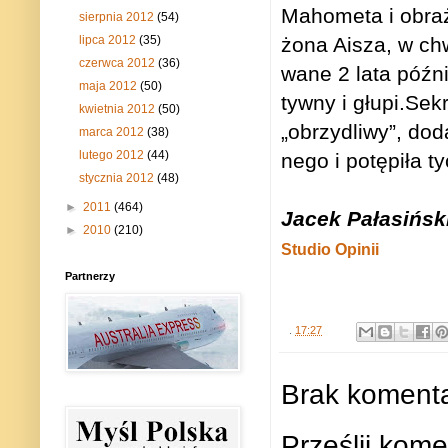
Maho­meta i obra­ż
sierpnia 2012
(54)
lipca 2012
(35)
żona Aisza, w chw
czerwca 2012
(36)
wane 2 lata póź­nie
maja 2012
(50)
tywny i głupi.Sekre
kwietnia 2012
(50)
„obrzy­dliwy”, dod
marca 2012
(38)
lutego 2012
(44)
nego i potę­piła tyc
stycznia 2012
(48)
►
2011
(464)
Jacek Pałasińsk
►
2010
(210)
Studio Opinii
Partnerzy
.
17:27
Brak komenta
Prześlij kome