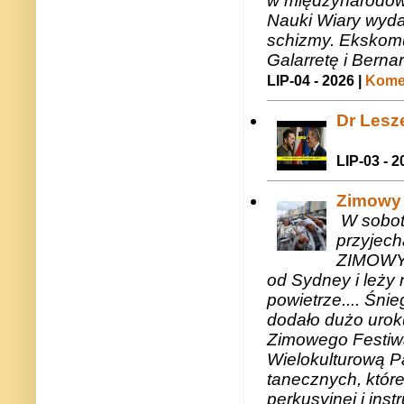
w międzynarodow
Nauki Wiary wyda
schizmy. Ekskomu
Galarretę i Bernar
LIP-04 - 2026 |
Komen
Dr Lesze
LIP-03 - 2
Zimowy 
W sobotę
przyjech
ZIMOWY 
od Sydney i leży 
powietrze.... Śni
dodało dużo uroku
Zimowego Festiwal
Wielokulturową P
tanecznych, któr
perkusyjnej i in