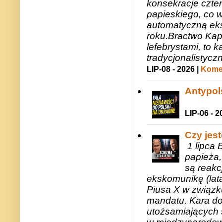
konsekracje czte
papieskiego, co w
automatyczną eks
roku.Bractwo Ka
lefebrystami, to
tradycjonalistycz
LIP-08 - 2026 |
Komen
Antypols
LIP-06 - 2
Czy jes
1 lipca 
papieża,
są reakc
ekskomunikę (lat
Piusa X w związk
mandatu. Kara do
utożsamiających 