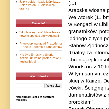
Język polski - język, który łączy.
(...)
Dzień Polonii i Polaków za
granicą
Arab­ska wio­sna 
We wto­rek (11 bm.
w Ben­gazi w Libii.
Events Info
gra­nat­ni­ków, po
"Mój tata się żeni". Mam Teatr z
nowym spektaklem w Australii
jed­nego z tych p
Prawybory na urząd Prezydenta
Sta­nów Zjed­no­cz
RP 2025 - debata 7 kandydatów
dzialny za infor­m
Nie żyje Ernestyna Skurjat-
Kozek - unikalna postać Polonii
chro­nią­cej kon­
australijskiej
Woods oraz 10 libi
W tym samym cza­s
Wyszukiwarka
skiej w Kairze. De
cówki. Ścią­gnęli 
da­men­ta­li­stów
Najpopularniejsze w ostatnim
miesiącu
prorokiem”.
Barack Obama wysł