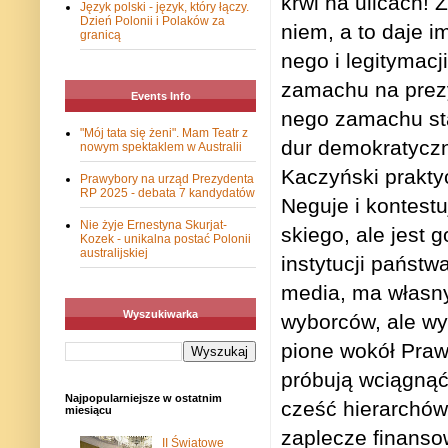
krwi na uli­cach! 
Język polski - język, który łączy.
Dzień Polonii i Polaków za
niem, a to daje i
granicą
nego i legi­ty­ma­c
zama­chu na pre­zy
Events Info
nego zama­chu stan
"Mój tata się żeni". Mam Teatr z
dur demo­kra­tycz­
nowym spektaklem w Australii
Kaczyń­ski prak­ty
Prawybory na urząd Prezydenta
RP 2025 - debata 7 kandydatów
Neguje i kon­te­st
Nie żyje Ernestyna Skurjat-
skiego, ale jest go
Kozek - unikalna postać Polonii
australijskiej
insty­tu­cji pań­st
media, ma wła­sny
Wyszukiwarka
wybor­ców, ale wy
pione wokół Prawa i
pró­bują wcią­gnąć
Najpopularniejsze w ostatnim
cześć hie­rar­chów
miesiącu
zaple­cze finan­sow
II Światowe