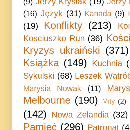
Jerzy Krysiak
(19)
(9)
Jerzy
Język
(31)
(16)
Kanada
(9)
Konflikty
(213)
(19)
Ko
Kości
Kosciuszko Run
(36)
Kryzys ukraiński
(371)
Książka
(149)
Kuchnia
Sykulski
(68)
Leszek Wątrób
Marys
Marysia Nowak
(11)
Melbourne
(190)
Mity
(2)
(142)
Nowa Zelandia
(32)
Pamięć
(296)
Patronat
(4