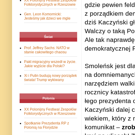
XX Polonijny Festiwal Zespołów
gdzie pewien feld­f
Folklorystycznych w Rzeszowie
z porząd­kiem demo
Gen. Leon Komornicki:
Jesteśmy jak dzieci we mgle
dziś Kaczyń­ski g
Wal­czy o taką Po
Świat
Ale tak naprawdę 
demo­kra­tycz­nej 
Prof. Jeffrey Sachs: NATO w
stanie cakowitego chaosu
Pakt migracyjny wszedł w życie.
Smo­leńsk jest dl
Jakie wyjście dla Polski?
na domnie­ma­nych
Xi i Putin budują nowy porządek
świata! Trump wykiwany
narzę­dziem walki p
rocz­nicy kata­stro
Polonia
łego pre­zy­denta o
Kaczyń­ski dalej c
XX Polonijny Festiwal Zespołów
Folklorystycznych w Rzeszowie
wie­kiem, który z 
Spotkanie Prezydenta RP z
komu­ni­kat –
zro­
Polonią na Florydzie