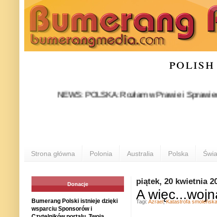
polish
NEWS: POLSKA: Rozłam w Prawie i Sprawiedliwości s
Strona główna
Polonia
Australia
Polska
Świa
piątek, 20 kwietnia 2
Donacje
A więc...wojn
Bumerang Polski istnieje dzięki
Tagi:
Azrael
,
Katastrofa smoleńsk
wsparciu Sponsorów i
Czytelników portalu. Twoja