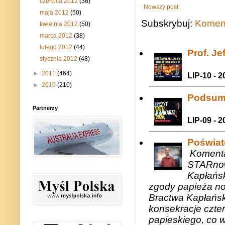
czerwca 2012
(36)
Nowszy post
maja 2012
(50)
Subskrybuj:
Koment
kwietnia 2012
(50)
marca 2012
(38)
lutego 2012
(44)
Prof. J
stycznia 2012
(48)
►
2011
(464)
LIP-10 - 2
►
2010
(210)
Podsum
Partnerzy
LIP-09 - 2
Poświat
Komenta
STARnow
Kapłańsk
zgody papieża n
Bractwa Kapłańsk
konsekracje czte
papieskiego, co w