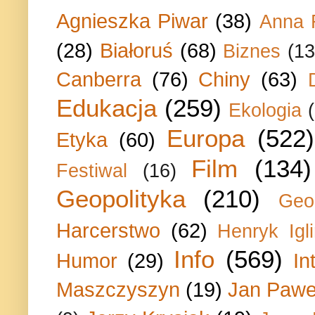
Agnieszka Piwar
(38)
Anna 
(28)
Białoruś
(68)
Biznes
(13
Canberra
(76)
Chiny
(63)
Edukacja
(259)
Ekologia
Europa
(522)
Etyka
(60)
Film
(134)
Festiwal
(16)
Geopolityka
(210)
Geo
Harcerstwo
(62)
Henryk Igli
Info
(569)
Humor
(29)
In
Maszczyszyn
(19)
Jan Paweł