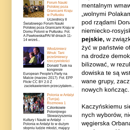
Forum Nauki
men­tal­nym wma­wi
Polskiej poza
Granicami Kraju
„wol­nymi Pola­kami
w Pułtusku
Uczestnicy II
pod rzą­dami Dona
Światowego Forum Nauki
Polskiej poza Granicami Kraju w
niemiecko-rosyjs
Domu Polonii w Pułtusku. Fot.
A.Pawłowska/PAI W dniach 11-
pej­skie,
w związku
14 wrześ...
żyć w pań­stwie of
Włodzimierz
Wnuk: Tani
na dro­dze demo­kra
prześmiewcy
rzeczywistości
bi­li­zo­wać, w rez
Donald Tusk na
kongresie
do­wi­ska te są ws
European People's Party na
Malcie (marzec 2017). Fot. EPP
wane grupy, zaczy­
Flickr CC BY 2.0 Z
zaciekawieniem przeczytałem...
no­wych kończąc.
Polonia w Antalyi
(Turcja).
Rozmowa 1
Kaczyń­skiemu się
Członkowie
Polonijnego
nych wybo­rów, n
Stowarzyszenia
Kultury i Nauki w Antalyi -
węgier­ska Orbana
Polonia w Antalyi to w dużym
stopniu ludzie młodzi, mający