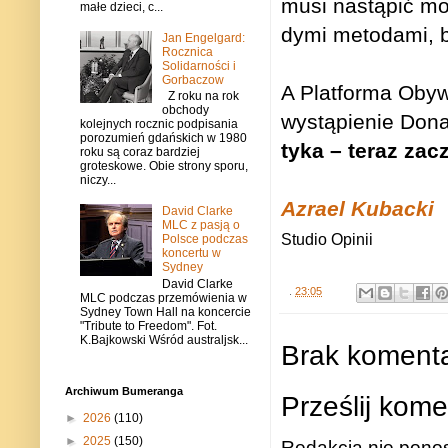
musi nastą­pić mo
małe dzieci, c...
dymi meto­dami, b
Jan Engelgard:
Rocznica
Solidarności i
Gorbaczow
A Plat­forma Oby­
Z roku na rok
obchody
wystą­pie­nie Don
kolejnych rocznic podpisania
porozumień gdańskich w 1980
tyka – teraz zac
roku są coraz bardziej
groteskowe. Obie strony sporu,
niczy...
Azrael Kubacki
David Clarke
MLC z pasją o
Studio Opinii
Polsce podczas
koncertu w
Sydney
David Clarke
.
23:05
MLC podczas przemówienia w
Sydney Town Hall na koncercie
"Tribute to Freedom". Fot.
K.Bajkowski Wśród australjsk...
Brak komenta
Archiwum Bumeranga
Prześlij kome
►
2026
(110)
►
2025
(150)
Redakcja nie ponos