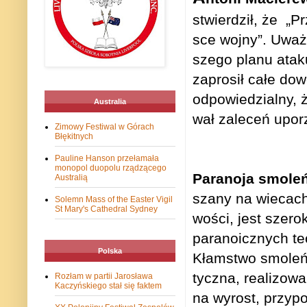
stwier­dził, że „
sce wojny”. Uważa
szego planu ataku
zapro­sił całe dow
odpo­wie­dzialny, ż
Australia
wał zale­ceń upo­r
Zimowy Festiwal w Górach
Błękitnych
Pauline Hanson przełamała
monopol duopolu rządzącego
Para­noja smo­leń
Australią
szany na wie­cach,
Solemn Mass of the Easter Vigil
St Mary's Cathedral Sydney
wo­ści, jest sze­r
para­no­icz­nych te
Polska
Kłam­stwo smo­leń­
tyczna, reali­zo­w
Rozłam w partii Jarosława
Kaczyńskiego stał się faktem
na wyrost, przy­p