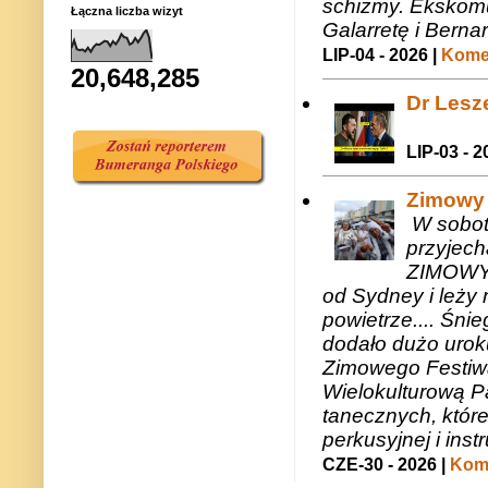
schizmy. Ekskomu
Łączna liczba wizyt
Galarretę i Bernar
LIP-04 - 2026 |
Komen
20,648,285
Dr Lesze
LIP-03 - 2
Zimowy 
W sobotę
przyjech
ZIMOWY 
od Sydney i leży 
powietrze.... Śni
dodało dużo uroku
Zimowego Festiwal
Wielokulturową P
tanecznych, któr
perkusyjnej i in
CZE-30 - 2026 |
Kome