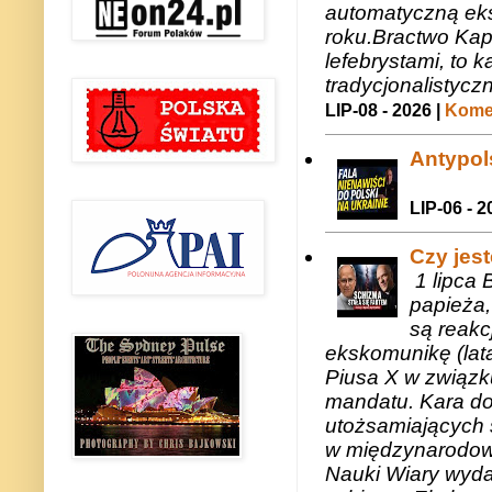
automatyczną eks
roku.Bractwo Ka
lefebrystami, to
tradycjonalistycz
LIP-08 - 2026 |
Komen
Antypols
LIP-06 - 2
Czy jes
1 lipca 
papieża,
są reakc
ekskomunikę (lat
Piusa X w związk
mandatu. Kara do
utożsamiających 
w międzynarodow
Nauki Wiary wyda