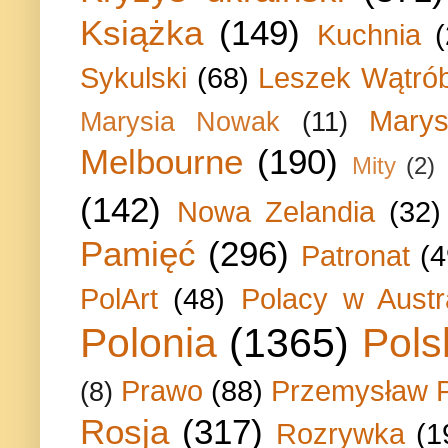
Książka
(149)
Kuchnia
Sykulski
(68)
Leszek Wątrób
Marys
Marysia Nowak
(11)
Melbourne
(190)
Mity
(2)
(142)
Nowa Zelandia
(32)
Pamięć
(296)
Patronat
(4
PolArt
(48)
Polacy w Austra
Polonia
(1365)
Pols
Prawo
(88)
Przemysław P
(8)
Rosja
(317)
Rozrywka
(1