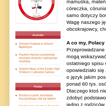
mamuśka, mateńk
córeczka, córuni
samo dotyczy bowi
Wagę naszego jęz
obcokrajowcy, ch
Australia
A co my, Polacy
Zimowy Festiwal w Górach
Błękitnych
Przeprowadzane co
Pauline Hanson przełamała
mogą wskazywać n
monopol duopolu rządzącego
Australią
ostatniego spisu
Solemn Mass of the Easter Vigil
opowiedziało się
St Mary's Cathedral Sydney
o język jakim po
ponad 60 tys. os
Polska
Dlaczego ktoś ni
Rozłam w partii Jarosława
zdobyć podstawo
Kaczyńskiego stał się faktem
jedno z rodziców