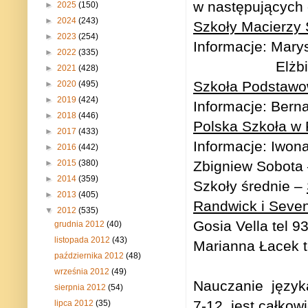
w następujących
►
2025
(150)
►
2024
(243)
Szkoły Macierzy 
►
2023
(254)
Informacje: Marys
►
2022
(335)
Elżb
►
2021
(428)
Szkoła Podstawo
►
2020
(495)
►
2019
(424)
Informacje: Bern
►
2018
(446)
Polska Szkoła w
►
2017
(433)
Informacje: Iwon
►
2016
(442)
►
2015
(380)
Zbigniew Sobota 
►
2014
(359)
Szkoły średnie –
►
2013
(405)
Randwick i Seven
▼
2012
(535)
Gosia Vella tel 9
grudnia 2012
(40)
listopada 2012
(43)
Marianna Łacek t
października 2012
(48)
września 2012
(49)
Nauczanie
język
sierpnia 2012
(54)
7-12, jest całkow
lipca 2012
(35)