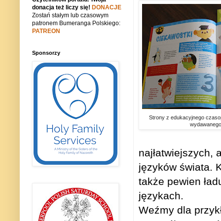
donacja też liczy się!
DONACJE
Zostań stałym lub czasowym
patronem Bumeranga Polskiego:
PATREON
Sponsorzy
Strony z edukacyjnego czasop
wydawanego 
najłatwiejszych, 
języków świata. 
także pewien ład
językach.
Weźmy dla przyk