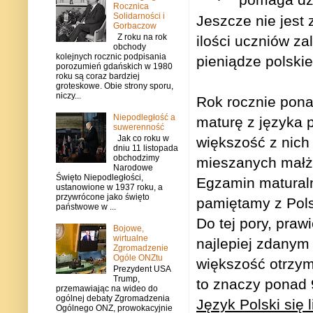
·
Rocznica
Solidarności i
Jeszcze nie jest
Gorbaczow
Z roku na rok
ilości uczniów za
obchody
kolejnych rocznic podpisania
pieniądze polskie
porozumień gdańskich w 1980
roku są coraz bardziej
groteskowe. Obie strony sporu,
niczy...
Rok rocznie pona
Niepodległość a
maturę z języka 
suwerenność
Jak co roku w
większość z nich 
dniu 11 listopada
obchodzimy
mieszanych małż
Narodowe
Święto Niepodległości,
Egzamin maturalny
ustanowione w 1937 roku, a
przywrócone jako święto
pamiętamy z Pols
państwowe w ...
Do tej pory, praw
Bojowe,
wirtualne
najlepiej zdany
Zgromadzenie
Ogóle ONZtu
większość otrzym
Prezydent USA
Trump,
to znaczy ponad 
przemawiając na wideo do
ogólnej debaty Zgromadzenia
Język Polski się l
Ogólnego ONZ, prowokacyjnie