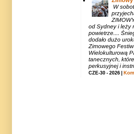
Zimowy 
W sobotę
przyjech
ZIMOWY 
od Sydney i leży 
powietrze.... Śni
dodało dużo uroku
Zimowego Festiwal
Wielokulturową P
tanecznych, któr
perkusyjnej i in
CZE-30 - 2026 |
Kome