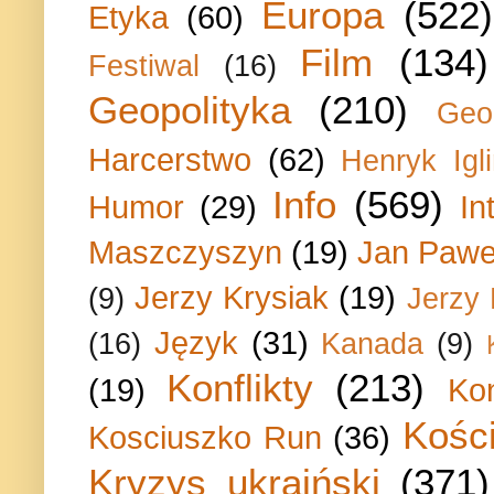
Europa
(522)
Etyka
(60)
Film
(134)
Festiwal
(16)
Geopolityka
(210)
Geo
Harcerstwo
(62)
Henryk Igli
Info
(569)
Humor
(29)
In
Maszczyszyn
(19)
Jan Paweł
Jerzy Krysiak
(19)
(9)
Jerzy
Język
(31)
(16)
Kanada
(9)
Konflikty
(213)
(19)
Ko
Kości
Kosciuszko Run
(36)
Kryzys ukraiński
(371)