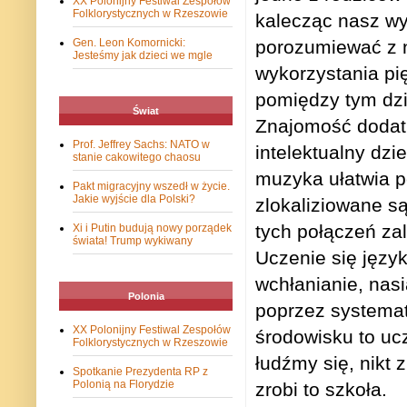
XX Polonijny Festiwal Zespołów
Folklorystycznych w Rzeszowie
kalecząc nasz wy
Gen. Leon Komornicki:
porozumiewać z 
Jesteśmy jak dzieci we mgle
wykorzystania pi
pomiędzy tym dzi
Świat
Znajomość dodat
Prof. Jeffrey Sachs: NATO w
intelektualny dzi
stanie cakowitego chaosu
muzyka ułatwia p
Pakt migracyjny wszedł w życie.
Jakie wyjście dla Polski?
zlokaliziowane są
tych połączeń za
Xi i Putin budują nowy porządek
świata! Trump wykiwany
Uczenie się języ
wchłanianie, nas
Polonia
poprzez systema
XX Polonijny Festiwal Zespołów
środowisku to uc
Folklorystycznych w Rzeszowie
łudźmy się, nikt 
Spotkanie Prezydenta RP z
Polonią na Florydzie
zrobi to szkoła.