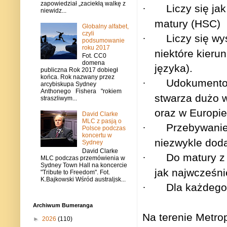
zapowiedział „zaciekłą walkę z
·
Liczy się ja
niewidz...
matury (HSC)
Globalny alfabet,
czyli
·
Liczy się wy
podsumowanie
roku 2017
niektóre kieru
Fot. CC0
domena
języka).
publiczna Rok 2017 dobiegł
końca. Rok nazwany przez
·
Udokumentow
arcybiskupa Sydney
Anthonego Fishera "rokiem
stwarza dużo w
straszliwym...
oraz w Europie
David Clarke
MLC z pasją o
·
Przebywanie
Polsce podczas
koncertu w
niezwykle doda
Sydney
David Clarke
·
Do matury z
MLC podczas przemówienia w
Sydney Town Hall na koncercie
jak najwcześni
"Tribute to Freedom". Fot.
K.Bajkowski Wśród australjsk...
·
Dla każdego 
Archiwum Bumeranga
Na terenie Metrop
►
2026
(110)