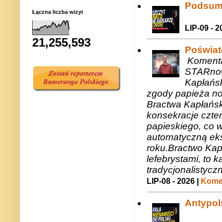
Podsum
Łączna liczba wizyt
LIP-09 - 2
21,255,593
Poświat
Komenta
STARnow
Kapłańsk
zgody papieża n
Bractwa Kapłańsk
konsekracje czte
papieskiego, co w
automatyczną eks
roku.Bractwo Ka
lefebrystami, to
tradycjonalistycz
LIP-08 - 2026 |
Komen
Antypols