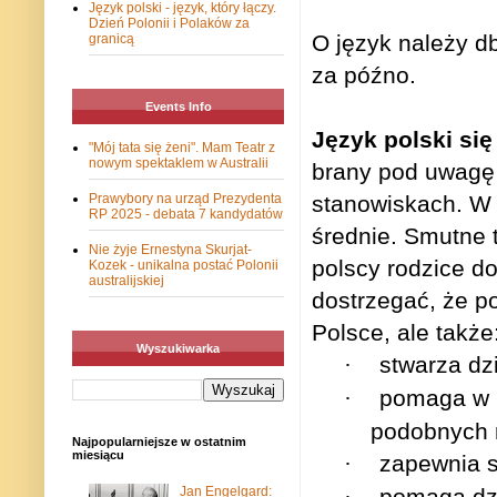
Język polski - język, który łączy.
Dzień Polonii i Polaków za
O język należy db
granicą
za późno.
Events Info
Język polski się 
"Mój tata się żeni". Mam Teatr z
nowym spektaklem w Australii
brany pod uwagę 
Prawybory na urząd Prezydenta
stanowiskach. W 
RP 2025 - debata 7 kandydatów
średnie. Smutne t
Nie żyje Ernestyna Skurjat-
polscy rodzice do
Kozek - unikalna postać Polonii
australijskiej
dostrzegać, że po
Polsce, ale także
Wyszukiwarka
·
stwarza dz
·
pomaga w n
podobnych 
Najpopularniejsze w ostatnim
miesiącu
·
zapewnia s
Jan Engelgard:
pomaga dzi