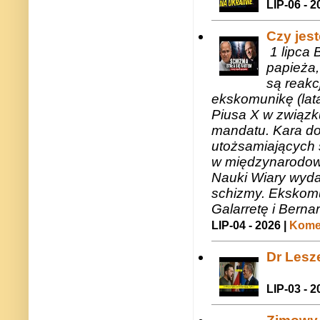
LIP-06 - 2
Czy jes
1 lipca 
papieża,
są reakc
ekskomunikę (lat
Piusa X w związk
mandatu. Kara do
utożsamiających 
w międzynarodow
Nauki Wiary wyda
schizmy. Ekskomu
Galarretę i Bernar
LIP-04 - 2026 |
Komen
Dr Lesze
LIP-03 - 2