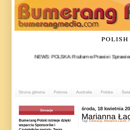
polish
NEWS: POLSKA: Rozłam w Prawie i Sprawiedliwości s
Strona główna
Polonia
Australia
Polska
Świa
środa, 18 kwietnia 2
Donacje
Marianna Łace
Bumerang Polski istnieje dzięki
Tagi:
Edukacja
,
Marianna Łacek
,
P
wsparciu Sponsorów i
Czytelników portalu. Twoja