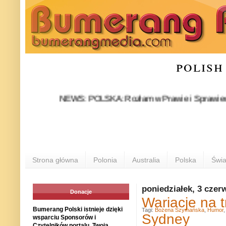
polish
NEWS: POLSKA: Rozłam w Prawie i Sprawiedliwości s
Strona główna
Polonia
Australia
Polska
Świa
poniedziałek, 3 czer
Donacje
Wariacje na t
Bumerang Polski istnieje dzięki
Tagi:
Bożena Szymańska
,
Humor
Sydney
wsparciu Sponsorów i
Czytelników portalu. Twoja