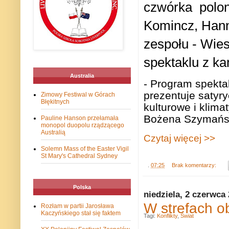
czwórka polon
Komincz, Han
zespołu - Wies
spektaklu z k
Australia
- Program spekt
prezentuje satyr
Zimowy Festiwal w Górach
Błękitnych
kulturowe i klim
Bożena Szymańs
Pauline Hanson przełamała
monopol duopolu rządzącego
Australią
Czytaj więcej >>
Solemn Mass of the Easter Vigil
St Mary's Cathedral Sydney
.
07:25
Brak komentarzy:
Polska
niedziela, 2 czerwca
W strefach ob
Rozłam w partii Jarosława
Kaczyńskiego stał się faktem
Tagi:
Konflikty
,
Świat