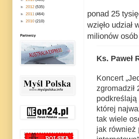
►
2012
(535)
ponad 25 tysię
►
2011
(464)
►
2010
(210)
wzięło udział 
milionów osób 
Partnerzy
Ks. Paweł R
Koncert „J
zgromadził 2
podkreślają 
której najw
tak wiele o
jak również 