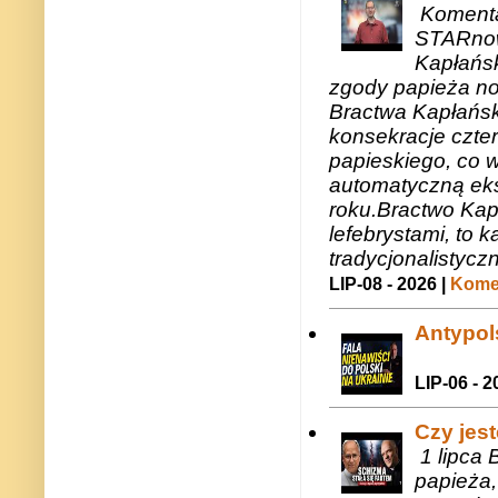
Komenta
STARnow
Kapłańsk
zgody papieża n
Bractwa Kapłańsk
konsekracje czte
papieskiego, co w
automatyczną eks
roku.Bractwo Ka
lefebrystami, to
tradycjonalistycz
LIP-08 - 2026 |
Komen
Antypols
LIP-06 - 2
Czy jes
1 lipca 
papieża,