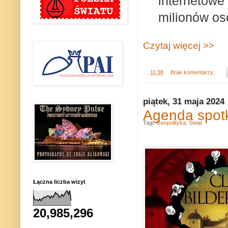
internetowe”
milionów os
Czytaj więcej >>
.
11:38
Brak komentarzy:
piątek, 31 maja 2024
Agenda spotk
Tagi:
Geopolityka
,
Świat
Łączna liczba wizyt
20,985,296