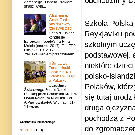
obchodzimy Dz
Anthonego Fishera "rokiem
straszliwym...
Włodzimierz
Wnuk: Tani
Szkoła Polska
prześmiewcy
rzeczywistości
Reykjavíku po
Donald Tusk na
kongresie
European People's Party na
szkolnym uczęs
Malcie (marzec 2017). Fot. EPP
Flickr CC BY 2.0 Z
podstawowej, a
zaciekawieniem przeczytałem...
niektóre dzie
II Światowe
Forum Nauki
Polskiej poza
polsko-islandz
Granicami Kraju
w Pułtusku
Polaków, którz
Uczestnicy II
Światowego Forum Nauki
Polskiej poza Granicami Kraju w
się tutaj urodzi
Domu Polonii w Pułtusku. Fot.
A.Pawłowska/PAI W dniach 11-
druga ojczyzna
14 wrześ...
pochodzą z Po
Archiwum Bumeranga
do zgromadzeni
▼
2026
(110)