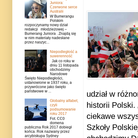
Juniora:
Czerwone serce
Australii
W Bumerangu
Polskim
rozpoczynamy nowy dział
redakcji młodzieżowej –
Bumerang Juniora . Znajdą się
w nim materiały nadesłane
przez naszyc...
Niepodległość a
suwerenność
Jak co roku w
dniu 11 listopada
obchodzimy
Narodowe
Święto Niepodległości,
ustanowione w 1937 roku, a
przywrócone jako święto
państwowe w ...
udział w różno
Globalny alfabet,
historii Polsk
czyli
podsumowanie
ciekawe wszys
roku 2017
Fot. CC0
domena
Szkoły Polski
publiczna Rok 2017 dobiegł
końca. Rok nazwany przez
arcybiskupa Sydney