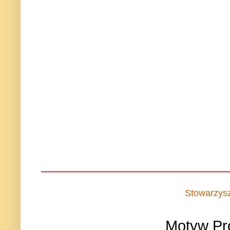
Stowarzys
Motyw Pr