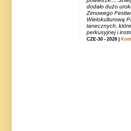
powietrze.... Śni
dodało dużo uroku
Zimowego Festiwal
Wielokulturową P
tanecznych, któr
perkusyjnej i in
CZE-30 - 2026 |
Kome