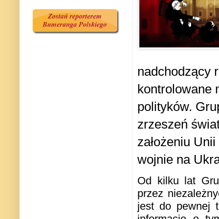
nadchodzący ro
kontrolowane m
polityków. Gru
zrzeszeń świat
założeniu Unii
wojnie na Ukr
Od kilku lat Gru
przez niezależn
jest do pewnej t
informacje o t