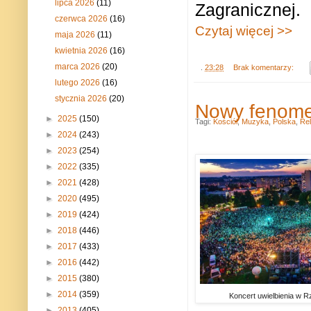
lipca 2026
(11)
Zagranicznej.
czerwca 2026
(16)
Czytaj więcej >>
maja 2026
(11)
kwietnia 2026
(16)
marca 2026
(20)
.
23:28
Brak komentarzy:
lutego 2026
(16)
stycznia 2026
(20)
Nowy fenome
►
2025
(150)
Tagi:
Kościół
,
Muzyka
,
Polska
,
Rel
►
2024
(243)
►
2023
(254)
►
2022
(335)
►
2021
(428)
►
2020
(495)
►
2019
(424)
►
2018
(446)
►
2017
(433)
►
2016
(442)
►
2015
(380)
►
2014
(359)
Koncert uwielbienia w R
►
2013
(405)