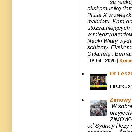
są reakc
ekskomunikę (lat
Piusa X w związk
mandatu. Kara do
utożsamiających 
w międzynarodow
Nauki Wiary wyda
schizmy. Ekskomu
Galarretę i Bernar
LIP-04 - 2026 |
Komen
Dr Lesze
LIP-03 - 2
Zimowy 
W sobotę
przyjech
ZIMOWY 
od Sydney i leży 