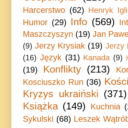
Harcerstwo
(62)
Henryk Igli
Info
(569)
Humor
(29)
In
Maszczyszyn
(19)
Jan Paweł
Jerzy Krysiak
(19)
(9)
Jerzy
Język
(31)
(16)
Kanada
(9)
Konflikty
(213)
(19)
Ko
Kości
Kosciuszko Run
(36)
Kryzys ukraiński
(371)
Książka
(149)
Kuchnia
Sykulski
(68)
Leszek Wątrób