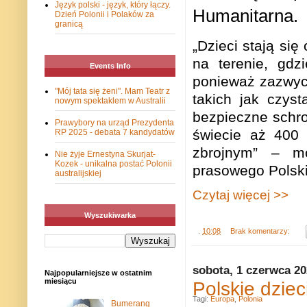
Język polski - język, który łączy.
Humanitarna.
Dzień Polonii i Polaków za
granicą
„Dzieci stają się
na terenie, gdzi
Events Info
ponieważ zazwyc
"Mój tata się żeni". Mam Teatr z
takich jak czys
nowym spektaklem w Australii
bezpieczne schro
Prawybory na urząd Prezydenta
świecie aż 400 
RP 2025 - debata 7 kandydatów
zbrojnym” – m
Nie żyje Ernestyna Skurjat-
Kozek - unikalna postać Polonii
prasowego Polski
australijskiej
Czytaj więcej >>
Wyszukiwarka
.
10:08
Brak komentarzy:
sobota, 1 czerwca 2
Najpopularniejsze w ostatnim
miesiącu
Polskie dziec
Tagi:
Europa
,
Polonia
Bumerang