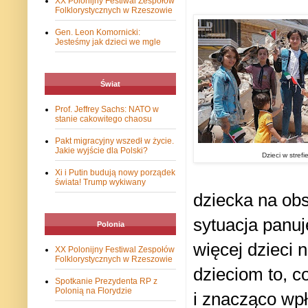
XX Polonijny Festiwal Zespołów
Folklorystycznych w Rzeszowie
Gen. Leon Komornicki:
Jesteśmy jak dzieci we mgle
Świat
Prof. Jeffrey Sachs: NATO w
stanie cakowitego chaosu
Pakt migracyjny wszedł w życie.
Jakie wyjście dla Polski?
Dzieci w strefi
Xi i Putin budują nowy porządek
świata! Trump wykiwany
dziecka na obs
sytuacja panuj
Polonia
więcej dzieci 
XX Polonijny Festiwal Zespołów
Folklorystycznych w Rzeszowie
dzieciom to, c
Spotkanie Prezydenta RP z
Polonią na Florydzie
i znacząco wpł