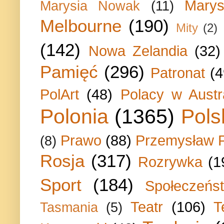
Marys
Marysia Nowak
(11)
Melbourne
(190)
Mity
(2)
(142)
Nowa Zelandia
(32)
Pamięć
(296)
Patronat
(4
PolArt
(48)
Polacy w Austra
Polonia
(1365)
Pols
Prawo
(88)
Przemysław P
(8)
Rosja
(317)
Rozrywka
(1
Sport
(184)
Społeczeńs
Teatr
(106)
T
Tasmania
(5)