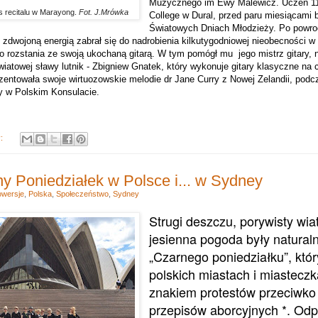
Muzycznego im Ewy Malewicz. Uczeń 11 
 recitalu w Marayong.
Fot. J.Mrówka
College w Dural, przed paru miesiącami b
Światowych Dniach Młodzieży. Po powro
 zdwojoną energią zabrał się do nadrobienia kilkutygodniowej nieobecności w 
o rozstania ze swoją ukochaną gitarą. W tym pomógł mu
jego mistrz gitary, 
wiatowej sławy lutnik - Zbigniew Gnatek, który wykonuje gitary klasyczne na c
ezentowała swoje wirtuozowskie melodie dr Jane Curry z Nowej Zelandii, pod
y w Polskim Konsulacie.
y:
y Poniedziałek w Polsce i... w Sydney
owersje
,
Polska
,
Społeczeństwo
,
Sydney
Strugi deszczu, porywisty wiat
jesienna pogoda były natural
„Czarnego poniedziałku”, któr
polskich miastach i miastecz
znakiem protestów przeciwko
przepisów aborcyjnych *. Od