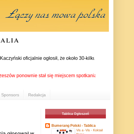
ralia
ński oficjalnie ogłosił, że około 30-kilku posłów zrezygnował
ponownie stał się miejscem spotkania Polonii z całego świata 
Sponsors
Redakcja
Tablica Ogłoszeń
Bumerang Polski - Tablica
Vis a -Vis - Koktail
ią głosował w