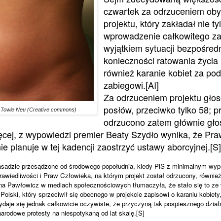
czwartek za odrzuceniem oby
projektu, który zakładał nie ty
wprowadzenie całkowitego za
wyjątkiem sytuacji bezpośredn
konieczności ratowania życia 
również karanie kobiet za pod
zabiegowi.[AI]
Za odrzuceniem projektu gło
posłów, przeciwko tylko 58; pr
. Towle Neu (Creative commons)
odrzucono zatem głównie głos
ęcej, z wypowiedzi premier Beaty Szydło wynika, że Pra
e planuje w tej kadencji zaostrzyć ustawy aborcyjnej.[S]
zasadzie przesądzone od środowego popołudnia, kiedy PiS z minimalnym wy
rawiedliwości i Praw Człowieka, na którym projekt został odrzucony, równie
tyna Pawłowicz w mediach społecznościowych tłumaczyła, że stało się to ze 
Polski, który sprzeciwił się obecnego w projekcie zapisowi o karaniu kobiety,
ydaje się jednak całkowicie oczywiste, że przyczyną tak pospiesznego dział
arodowe protesty na niespotykaną od lat skalę.[S]