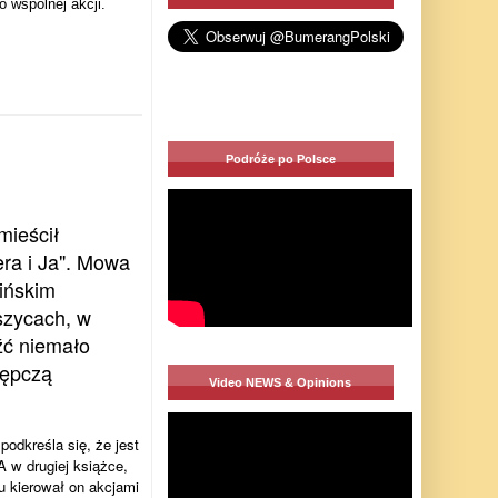
o wspólnej akcji.
Podróże po Polsce
mieścił
era i Ja". Mowa
aińskim
szycach, w
źć niemało
tępczą
Video NEWS & Opinions
odkreśla się, że jest
 w drugiej książce,
 kierował on akcjami