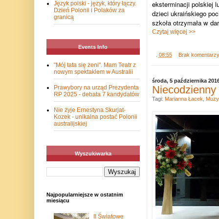
eksterminacji polskiej
Język polski - język, który łączy.
Dzień Polonii i Polaków za
dzieci ukraińskiego po
granicą
szkoła otrzymała w dar
Czytaj więcej >>
Events Info
.
08:55
Brak komentarz
"Mój tata się żeni". Mam Teatr z
nowym spektaklem w Australii
środa, 5 października 201
Niecodzienny 
Prawybory na urząd Prezydenta
RP 2025 - debata 7 kandydatów
Tagi:
Marianna Łacek
,
Muzy
Nie żyje Ernestyna Skurjat-
Kozek - unikalna postać Polonii
australijskiej
Wyszukiwarka
Najpopularniejsze w ostatnim
miesiącu
II Światowe