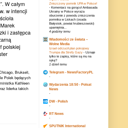
t”. W całym
Zniszczony pomnik UPA w Polsce!
-
Komentarz na gorąco! Ambasada
. w intencji
Ukrainy w Polsce wyraża
oburzenie z powodu zniszczenia
ścioła
pomnika w Liskach (osada
p Marek
Białystok, powiat hrubieszowski)
upamiętnia...
zki i zastępca
4 godziny temu
zarną
Wiadomości ze świata –
Wolne Media
 polskiej
Izrael odrzucił plan pokojowy
ster
Trumpa dla Strefy Gazy
-
Uznaje
tylko te zapisy, które są mu na
rękę?
1 dzień temu
Chicago, Brukseli,
Telegram - NewsFactoryPL
ele Polek będących
-
eministka Kathleen
Wydarzenia 18:50 - Polsat
az liderka takich
News
-
DW - Polish
-
RT News
-
SPUTNIK International