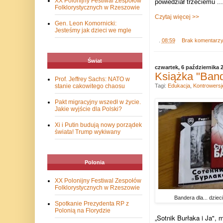
XX Polonijny Festiwal Zespołów
powiedział trzeciemu ...
Folklorystycznych w Rzeszowie
Czytaj więcej >>
Gen. Leon Komornicki:
Jesteśmy jak dzieci we mgle
.
08:59
Brak komentarz
Świat
czwartek, 6 października 
Książka "Bande
Prof. Jeffrey Sachs: NATO w
Tagi:
Edukacja
,
Kontrowersj
stanie cakowitego chaosu
Pakt migracyjny wszedł w życie.
Jakie wyjście dla Polski?
Xi i Putin budują nowy porządek
świata! Trump wykiwany
Polonia
XX Polonijny Festiwal Zespołów
Folklorystycznych w Rzeszowie
Bandera dla... dziec
Spotkanie Prezydenta RP z
Polonią na Florydzie
„Sotnik Burłaka i Ja"