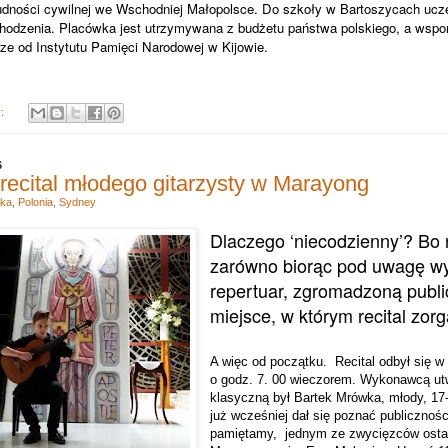
 ludności cywilnej we Wschodniej Małopolsce. Do szkoły w Bartoszycach ucz
chodzenia. Placówka jest utrzymywana z budżetu państwa polskiego, a wspo
ze od Instytutu Pamięci Narodowej w Kijowie.
y:
6
recital młodego gitarzysty w Marayong
ka
,
Polonia
,
Sydney
Dlaczego ‘niecodzienny’? Bo 
zarówno biorąc pod uwagę w
repertuar, zgromadzoną public
miejsce, w którym recital zor
A więc od początku.
Recital odbył się w
o godz. 7. 00 wieczorem. Wykonawcą utw
klasyczną był Bartek Mrówka, młody, 17-
już wcześniej dał się poznać publiczności
pamiętamy,
jednym ze zwycięzców osta