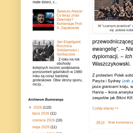
małe dzieci, c...
Świat po Alasce:
Co teraz zrobi
Żełensky?
Komentuje Prof.
W "czarnym proteście" 
A. Zapałowski
się polskie kob
przewodniczącego
Jan Engelgard:
Rocznica
ewangelię”. –
Nie
Solidarności i
dyplomacji
–
.
Ich
Gorbaczow
Z roku na rok
Waszczykowski.
obchody
kolejnych rocznic podpisania
porozumień gdańskich w 1980
Z protestem Polek solid
roku są coraz bardziej
Paryża i Sydney
(zob. 
groteskowe. Obie strony sporu,
niczy...
poza granicami kraju, 
Hanna – ikona amerykań
zespołów jak Bikini Kil
Archiwum Bumeranga
▼
2026
(110)
Czytaj więcej >>
lipca 2026
(11)
czerwca 2026
(16)
.
09:14
Brak komentarz
maja 2026
(11)