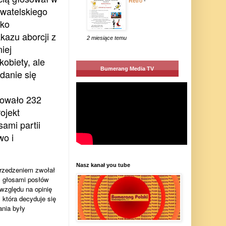
Retro
-
watelskiego
lko
kazu aborcji z
2 miesiące temu
iej
kobiety, ale
Bumerang Media TV
danie się
sowało 232
ojekt
ami partii
wo i
Nasz kanał you tube
przedzeniem zwołał
ż głosami posłów
względu na opinię
 która decyduje się
ania były