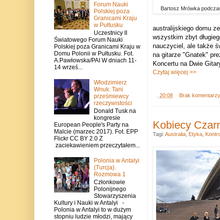
Forum Nauki
Bartosz Mrówka podczas
Polskiej poza
Granicami Kraju
w Pułtusku
australijskiego domu ze
Uczestnicy II
wszystkim zbyt długieg
Światowego Forum Nauki
nauczyciel, ale także ś
Polskiej poza Granicami Kraju w
Domu Polonii w Pułtusku. Fot.
na gitarze "Gnatek" pr
A.Pawłowska/PAI W dniach 11-
Koncertu na Dwie Gitar
14 wrześ...
Czytaj więcej >>
Włodzimierz
Wnuk: Tani
.
20:08
Brak komentarz
prześmiewcy
rzeczywistości
Donald Tusk na
kongresie
Kobiecy Czarn
European People's Party na
Malcie (marzec 2017). Fot. EPP
Tagi:
Australia
,
Etyka
,
Kontr
Flickr CC BY 2.0 Z
zaciekawieniem przeczytałem...
Polonia w Antalyi
(Turcja).
Rozmowa 1
Członkowie
Polonijnego
Stowarzyszenia
Kultury i Nauki w Antalyi -
Polonia w Antalyi to w dużym
stopniu ludzie młodzi, mający