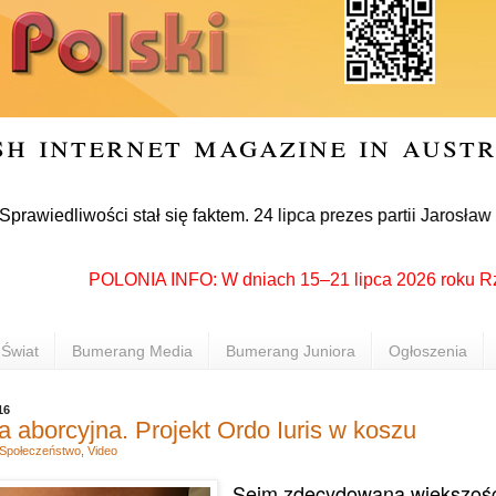
sh internet magazine in aust
wości stał się faktem. 24 lipca prezes partii Jarosław Kaczy
POLONIA INFO: W dniach 15–21 lipca 2026 roku Rzeszów 
Świat
Bumerang Media
Bumerang Juniora
Ogłoszenia
16
 aborcyjna. Projekt Ordo Iuris w koszu
Społeczeństwo
,
Video
Sejm zdecydowaną większośc