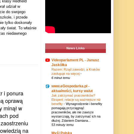
klasy Redfield
rał udział w
cie do swojego
szkole, i przede
nie tylko doskonały
ały świat. To właśnie
czas niedawnego
News Links
Videoparlament PL - Janusz
Jaskółka
Razem: Rząd zawodzi, a Kraków
zasługuje na więcej
-
6 minut temu
www.eGospodarka.pl -
aktualności, kursy walut
r i ponura
Jak zatrzymać pracowników?
ną oprawą
Ekspert: relacje są ważniejsze niż
benefity
-
Wynagrodzenie i benefity
y minął w
pomagają przyciągnąć
pracowników, ale nie zawsze
kach pod
wystarczają, by zatrzymać ich na
dłużej. Zdaniem Damiana...
 zaostrzeniu
53 minuty temu
powiedzią na
Myśl Polska