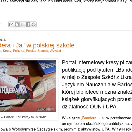
 i tak stworzył się cały łańcuch ludzi dobrej woli, którzy natychmiast ruszyli d
y:
2016
ra i Ja" w polskiej szkole
e
,
Kresy
,
Polityka
,
Polska
,
Sputnik
,
Wywiad
Portal internetowy kresy.pl za
publikację pod tytułem „Band
w niej o Zespole Szkół z Ukr
Językiem Nauczania w Barto
której bibliotece można znale
książek gloryfikujących przes
działalność OUN i UPA.
W książce
„Bandera i Ja"
w przedmowie p
i w Polsce.
Fot. kresy.pl/YouTube
on symbolem ukraińskiego patriotyzmu. A
, mowa o Wołodymyrze Szczygielskim, jednym z aktywistów UPA. W 1944 roku