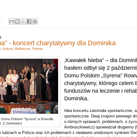
y:
6
a” - koncert charytatywny dla Dominika
t
,
Kultura
,
Melbourne
,
Polonia
Kawałek Nieba” – dla Domini
„
hasłem odbył się 2 październi
Domu Polskim „Syrena” Rowvil
charytatywny, którego celem 
funduszów na leczenie i rehabi
Dominika.
Idea koncertu zaistniała spontanicznie, 
spontanicznie. Dwaj znajomi pewnego dn
 Domu Polskim "Syrena" w Rowville.
o różnych sprawach, problemach, o życiu 
t. Z.Jankiewicz
Ambruszkiewicz) opowiedział drugiemu 
h ludziach w Polsce oraz ich problemach z niedawno urodzonym synkiem Do