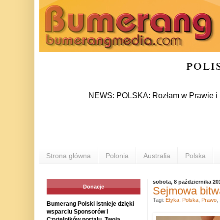
poli
NEWS: POLSKA: Rozłam w Prawie i Sprawiedli
Strona główna
Polonia
Australia
Polska
sobota, 8 października 20
Donacje
Sejmowa bitwa
Tagi:
Etyka
,
Polska
,
Prawo
,
Bumerang Polski istnieje dzięki
wsparciu Sponsorów i
Czytelników portalu. Twoja