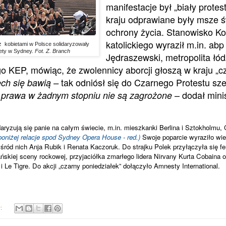
manifestacje był „biały protes
kraju odprawiane były msze św
ochrony życia. Stanowisko Ko
katolickiego wyraził m.in. ab
z kobietami w Polsce solidaryzowały
iety w Sydney.
Fot. Z. Branch
Jędraszewski, metropolita łód
 KEP, mówiąc, że zwolennicy aborcji głoszą w kraju „c
tak odniósł się do Czarnego Protestu szef
ch się bawią –
– dodał mini
 prawa w żadnym stopniu nie są zagrożone
aryzują się panie na całym świecie, m.in. mieszkanki Berlina i Sztokholmu, 
poniżej relacje spod Sydney Opera House - red.)
Swoje poparcie wyraziło wi
wśród nich Anja Rubik i Renata Kaczoruk. Do strajku Polek przyłączyła się f
skiej sceny rockowej, przyjaciółka zmarłego lidera Nirvany Kurta Cobaina or
l i Le Tigre. Do akcji „czarny poniedziałek” dołączyło Amnesty International.
y: