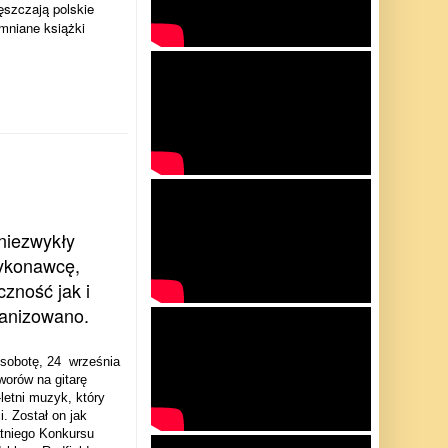
ęszczają polskie
mniane książki
niezwykły
ykonawcę,
zność jak i
ganizowano.
 sobotę, 24
września
orów na gitarę
letni muzyk, który
. Został on jak
tniego Konkursu