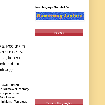
Nasz Magazyn Nastolatków
Pogoda
ka.
Pod takim
ka 2016 r.
w
le, koncert
było zebranie
litację
a nawet bardzo
ia rozmawiali w pracy
i - jeden (Piotr
(Wiesławowi
minikiem.
Ten drugi,
Twitter - fb - google+