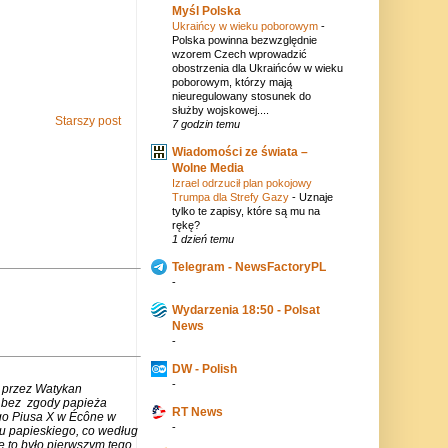
Myśl Polska
Ukraińcy w wieku poborowym
-
Polska powinna bezwzględnie
wzorem Czech wprowadzić
obostrzenia dla Ukraińców w wieku
poborowym, którzy mają
nieuregulowany stosunek do
służby wojskowej....
Starszy post
7 godzin temu
Wiadomości ze świata –
Wolne Media
Izrael odrzucił plan pokojowy
Trumpa dla Strefy Gazy
-
Uznaje
tylko te zapisy, które są mu na
rękę?
1 dzień temu
Telegram - NewsFactoryPL
-
Wydarzenia 18:50 - Polsat
News
-
DW - Polish
-
 przez Watykan
m bez zgody papieża
RT News
go Piusa X w Écône w
-
u papieskiego, co według
e to było pierwszym tego