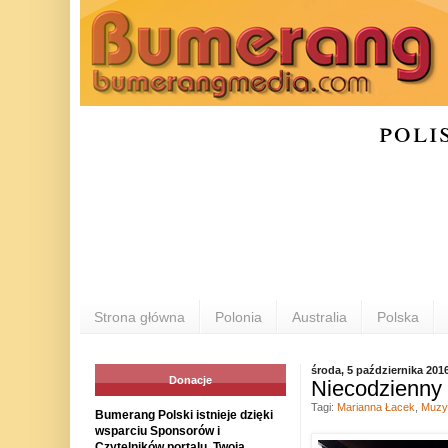
poli
Strona główna
Polonia
Australia
Polska
środa, 5 października 201
Donacje
Niecodzienny 
Tagi:
Marianna Łacek
,
Muzy
Bumerang Polski istnieje dzięki
wsparciu Sponsorów i
Czytelników portalu. Twoja