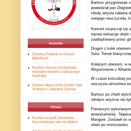
Bartosz przygotowuje s
powiedział pan Zbignie
młody artysta nabiera 
swojego nauczyciela, 
Koncert rozpoczął się 
nazwa wskazuje utwór s
zaadoptowany przez git
Australia
Drugim z kolei utworem
Sora. Temat klasyczneg
Zimowy Festiwal w Górach
Błękitnych
Kolejnym utworem, w wyk
Pauline Hanson przełamała
Wspomnienie z Alhambry
monopol duopolu rządzącego
Australią
W czasie króciutkiej pr
uroczysta atmosfera św
Solemn Mass of the Easter Vigil
St Mary's Cathedral Sydney
Bartosz po chwili wytch
młodym artyście nie by
Polska
Pierwszym wykonanym pr
amerykańskiej . Napisa
Rozłam w partii Jarosława
Mangore. Zostawił on o
Kaczyńskiego stał się faktem
utwór po mistrzowsku.