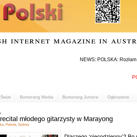
sh internet magazine in aust
NEWS: POLSKA: Rozłam w Prawie i
POLON
Świat
Bumerang Media
Bumerang Juniora
Ogłoszenia
6
recital młodego gitarzysty w Marayong
ka
,
Polonia
,
Sydney
Dlaczego ‘niecodzienny’? Bo 