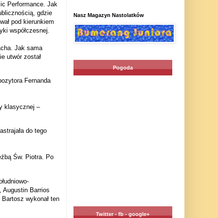
sic Performance. Jak
blicznością, gdzie
Nasz Magazyn Nastolatków
ował pod kierunkiem
ki współczesnej.
Bacha. Jak sama
e utwór został
Pogoda
pozytora Fernanda
y klasycznej –
astrajała do tego
eźbą Św. Piotra. Po
ołudniowo-
 Augustin Barrios
. Bartosz wykonał ten
Twitter - fb - google+