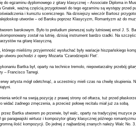
ię do egzaminu dyplomowego z gitary klasycznej – Associate Diploma in Mu
w Gnatek, ważną częścią przygotowań do tego egzaminu są występy przed pu
doświadczenia i kunsztu scenicznego. Na dzisiejszy wieczór Bartosz przygot
kalejdoskop utworów – od Baroku poprzez Klasycyzm, Romantyzm aż do muzy
utworem barokowym. Było to preludium pierwszej suity lutniowej emol J. S. 
komponowany został na lutnię, dzisiaj instrument bardzo rzadki. Na szczęści
arzystów na gitarę klasyczną.
, którego mieliśmy przyjemność wysłuchać były wariacje hiszpańskiego kom
o utworu pochodzi z opery Mozarta ‘Czarodziejski Flet’.
onaniu Bartka był, oparty na technice tremolo, niepowtarzalny przebój gitar
 – Francisco Tarregi.
zerwy artysta mógł odetchnąć, a uczestnicy mieli czas na chwilę skupienia. N
iątyni.
nienia wrócił na swoją pozycję z prawej strony od ołtarza, tuż przed płaskorz
ło widać żadnego zmęczenia, a przecież połowę recitalu miał już za sobą.
zez Bartka utworem po przerwie, był walc, oparty na tradycyjnej muzyce p
ł go paragwajski wirtuoz i kompozytor gitary klasycznej późnego romantyzmu,
gromną ilość kompozycji. Do jednej z najbardziej znanych należy Walc No. 3