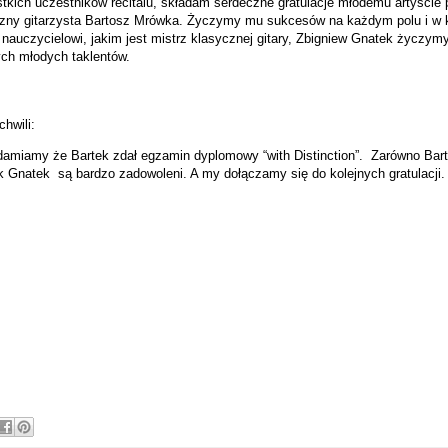
tkich uczestników recitalu, składam serdeczne gratulacje młodemu artyście p
yczny gitarzysta Bartosz Mrówka. Życzymy mu sukcesów na każdym polu i w k
nauczycielowi, jakim jest mistrz klasycznej gitary, Zbigniew Gnatek życzy
ch młodych taklentów.
hwili:
amiamy że Bartek zdał egzamin dyplomowy “with Distinction”. Zarówno Barte
k Gnatek
są bardzo zadowoleni. A my dołączamy się do kolejnych gratulacji.