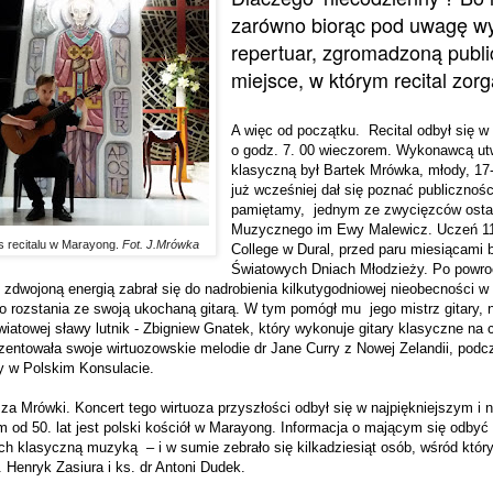
zarówno biorąc pod uwagę w
repertuar, zgromadzoną public
miejsce, w którym recital zor
A więc od początku.
Recital odbył się w
o godz. 7. 00 wieczorem. Wykonawcą utw
klasyczną był Bartek Mrówka, młody, 17-
już wcześniej dał się poznać publiczności
pamiętamy,
jednym ze zwycięzców osta
Muzycznego im Ewy Malewicz. Uczeń 11 
 recitalu w Marayong.
Fot. J.Mrówka
College w Dural, przed paru miesiącami b
Światowych Dniach Młodzieży. Po powro
 zdwojoną energią zabrał się do nadrobienia kilkutygodniowej nieobecności w 
o rozstania ze swoją ukochaną gitarą. W tym pomógł mu
jego mistrz gitary, 
wiatowej sławy lutnik - Zbigniew Gnatek, który wykonuje gitary klasyczne na c
ezentowała swoje wirtuozowskie melodie dr Jane Curry z Nowej Zelandii, pod
y w Polskim Konsulacie.
za Mrówki. Koncert tego wirtuoza przyszłości odbył się w najpiękniejszym i 
m od 50. lat jest polski kościół w Marayong. Informacja o mającym się odbyć t
ych klasyczną muzyką
– i w sumie zebrało się kilkadziesiąt osób, wśród któ
 Henryk Zasiura i ks. dr Antoni Dudek.