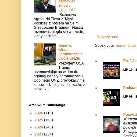
zachować
zdrowy
rozsądek”
Rozmowa
Agnieszki Piwar z "Myśli
Polskiej" z posłem na Sejm
Grzegorzem Braunem. Nasza
rozmowa zbiegła się w czasie,
kiedy padliśm...
Nowszy post
Subskrybuj:
Komentarze 
Bojowe,
wirtualne
Zgromadzenie
Ogóle ONZtu
Prof. J
Prezydent USA
Trump,
LIP-10 - 
przemawiając na wideo do
ogólnej debaty Zgromadzenia
Ogólnego ONZ, prowokacyjnie
zapowiedział „zaciekłą walkę z
Podsum
niewidz...
LIP-09 - 
Archiwum Bumeranga
►
2026
(110)
Poświat
Komenta
►
2025
(150)
ekskomu
►
2024
(243)
nowych 
Szwajca
►
2023
(254)
Stolicy 