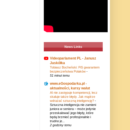
News Links
Videoparlament PL - Janusz
Jaskółka
Tobiasz Bocheński: PiS gwarantem
bezpieczeństwa Polaków
-
51 minut temu
www.eGospodarka.pl -
aktualności, kursy walut
AI nie zastępuje kompetencji, lecz
skaluje także błędy. Jak mądrze
wdrażać sztuczną inteligencję?
-
Sztuczna inteligencja nie zamieni
juniora w seniora – może jedynie
przeskalować jego błędy, które
będą brzmieć profesjonalnie i
trudno je...
2 godziny temu