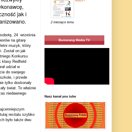
Retro
-
ykonawcę,
zność jak i
ganizowano.
2 miesiące temu
 sobotę, 24
września
orów na gitarę
Bumerang Media TV
letni muzyk, który
. Został on jak
tniego Konkursu
klasy Redfield
rał udział w
cie do swojego
szkole, i przede
nie tylko doskonały
ały świat. To właśnie
czas niedawnego
Nasz kanał you tube
najcenniejszym
utaj recitalu szybko
rych było także dwu