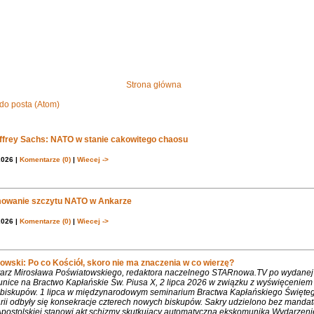
Strona główna
do posta (Atom)
effrey Sachs: NATO w stanie cakowitego chaosu
2026 |
Komentarze (0)
|
Wiecej ->
owanie szczytu NATO w Ankarze
2026 |
Komentarze (0)
|
Wiecej ->
owski: Po co Kościół, skoro nie ma znaczenia w co wierzę?
rz Mirosława Poświatowskiego, redaktora naczelnego STARnowa.TV po wydanej
nice na Bractwo Kapłańskie Św. Piusa X, 2 lipca 2026 w związku z wyświęcenie
biskupów. 1 lipca w międzynarodowym seminarium Bractwa Kapłańskiego Święte
rii odbyły się konsekracje czterech nowych biskupów. Sakry udzielono bez mandat
Apostolskiej stanowi akt schizmy skutkujący automatyczną ekskomuniką.Wydarzeni