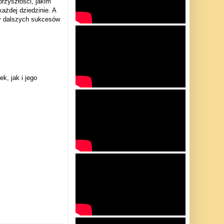
rzyszłości, jakim
ażdej dziedzinie. A
my dalszych sukcesów
k, jak i jego