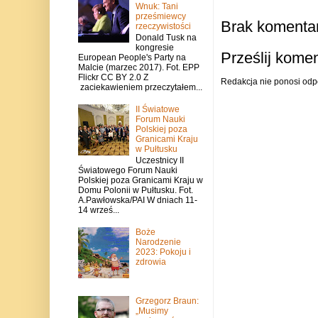
Wnuk: Tani
prześmiewcy
Brak komentar
rzeczywistości
Donald Tusk na
kongresie
Prześlij kome
European People's Party na
Malcie (marzec 2017). Fot. EPP
Flickr CC BY 2.0 Z
Redakcja nie ponosi odp
zaciekawieniem przeczytałem...
II Światowe
Forum Nauki
Polskiej poza
Granicami Kraju
w Pułtusku
Uczestnicy II
Światowego Forum Nauki
Polskiej poza Granicami Kraju w
Domu Polonii w Pułtusku. Fot.
A.Pawłowska/PAI W dniach 11-
14 wrześ...
Boże
Narodzenie
2023: Pokoju i
zdrowia
Grzegorz Braun:
„Musimy