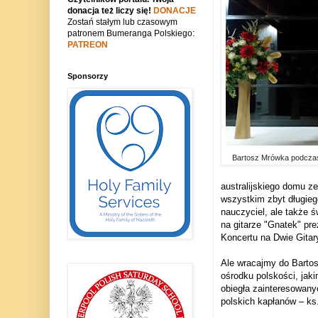
donacja też liczy się!
DONACJE
Zostań stałym lub czasowym
patronem Bumeranga Polskiego:
PATREON
Sponsorzy
Bartosz Mrówka podczas
australijskiego domu ze
wszystkim zbyt długieg
nauczyciel, ale także ś
na gitarze "Gnatek" pr
Koncertu na Dwie Gitar
Ale wracajmy do Bartos
ośrodku polskości, jaki
obiegła zainteresowan
polskich kapłanów – ks.