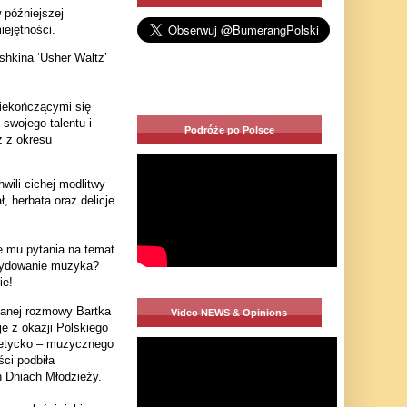
 późniejszej
ejętności.
shkina ‘Usher Waltz’
niekończącymi się
swojego talentu i
Podróże po Polsce
 z okresu
wili cichej modlitwy
, herbata oraz delicje
e mu pytania na temat
ecydowanie muzyka?
ie!
chanej rozmowy Bartka
Video NEWS & Opinions
e z okazji Polskiego
poetycko – muzycznego
ci podbiła
h Dniach Młodzieży.