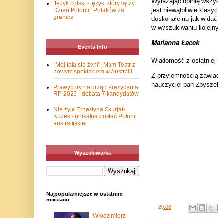
Wyrażając opinię wszys
Język polski - język, który łączy.
jest niewątpliwie klas
Dzień Polonii i Polaków za
granicą
doskonałemu jak widać 
w wyszukiwaniu kolejny
Marianna Łacek
Events Info
Wiadomość z ostatniej c
"Mój tata się żeni". Mam Teatr z
nowym spektaklem w Australii
Z przyjemnością zawiad
nauczyciel pan Zbysze
Prawybory na urząd Prezydenta
RP 2025 - debata 7 kandydatów
Nie żyje Ernestyna Skurjat-
Kozek - unikalna postać Polonii
australijskiej
Wyszukiwarka
Najpopularniejsze w ostatnim
miesiącu
.
20:08
Włodzimierz