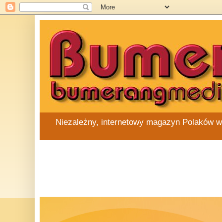
Niezależny, internetowy magazyn Polaków w Au