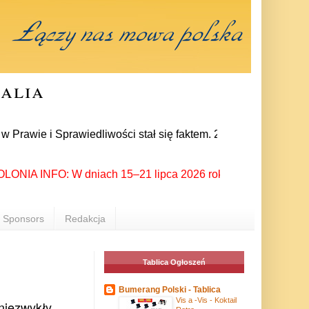
ralia
 Sprawiedliwości stał się faktem. 24 lipca prezes partii Jaro
IA INFO: W dniach 15–21 lipca 2026 roku Rzeszów ponownie stał
Sponsors
Redakcja
Tablica Ogłoszeń
Bumerang Polski - Tablica
Vis a -Vis - Koktail
niezwykły