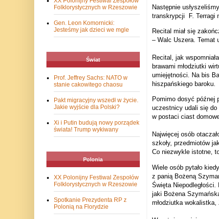
XX Polonijny Festiwal Zespołów
Następnie usłyszeliśmy
Folklorystycznych w Rzeszowie
transkrypcji
F. Terragi
Gen. Leon Komornicki:
Jesteśmy jak dzieci we mgle
Recital miał się zakoń
– Walc Uszera. Temat u
Recital, jak wspomniał
Świat
brawami młodziutki wirt
umiejętności.
Na bis Ba
Prof. Jeffrey Sachs: NATO w
hiszpańskiego baroku.
stanie cakowitego chaosu
Pomimo dosyć późnej po
Pakt migracyjny wszedł w życie.
Jakie wyjście dla Polski?
uczestnicy udali się do
w postaci ciast domow
Xi i Putin budują nowy porządek
świata! Trump wykiwany
Najwięcej osób otaczał
szkoły, przedmiotów ja
Co niezwykle istotne, 
Polonia
Wiele osób pytało kied
z panią Bożeną Szymańs
XX Polonijny Festiwal Zespołów
Folklorystycznych w Rzeszowie
Święta Niepodległości.
jaki Bożena Szymańska
Spotkanie Prezydenta RP z
młodziutka wokalistka,
Polonią na Florydzie