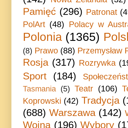
Pamięć
(296)
Patronat
(4
PolArt
(48)
Polacy w Austra
Polonia
(1365)
Pols
Prawo
(88)
Przemysław P
(8)
Rosja
(317)
Rozrywka
(1
Sport
(184)
Społeczeńs
Teatr
(106)
T
Tasmania
(5)
Tradycja
(
Koprowski
(42)
(688)
Warszawa
(142)
Wojna
(196)
Wybory
(1