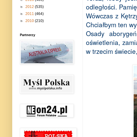
odległości. Pamię
►
2012
(535)
Wówczas z Kętrz
►
2011
(464)
►
2010
(210)
Chciałbym ten wyc
Osady aborygeń
Partnerzy
oświetlenia, zami
w trzecim świecie