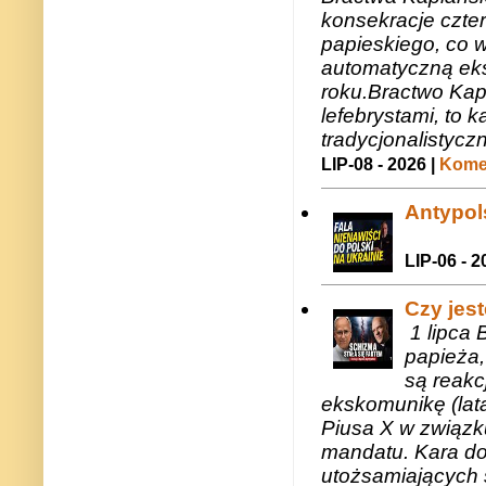
konsekracje czte
papieskiego, co w
automatyczną eks
roku.Bractwo Ka
lefebrystami, to
tradycjonalistycz
LIP-08 - 2026 |
Komen
Antypols
LIP-06 - 2
Czy jes
1 lipca 
papieża,
są reakc
ekskomunikę (lat
Piusa X w związk
mandatu. Kara do
utożsamiających 