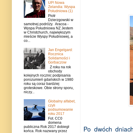
UP! Nowa
Zelandia: Wyspa
Południowa (1)
Piotr
Dzierzgowski w
samotnej podróży. Aracoa -
Wyspa Południowa NZ Jestem
w Christchurch, największym
mieście Wyspy Południowej, a
co...
Jan Engelgard:
Rocznica
Solidarności i
Gorbaczow
Z roku na rok
obchody
kolejnych rocznic podpisania
porozumień gdańskich w 1980
roku są coraz bardziej
groteskowe. Obie strony sporu,
niczy...
Globalny alfabet,
czyli
podsumowanie
roku 2017
Fot. CC0
domena
Po dwóch dniach
publiczna Rok 2017 dobiegł
końca. Rok nazwany przez