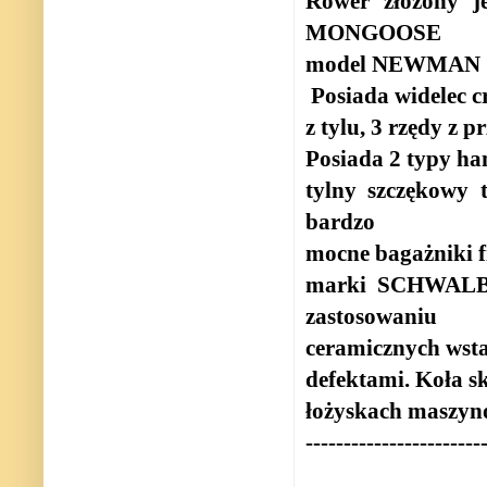
Rower złożony j
MONGOOSE
model NEWMAN 7
Posiada widelec 
z tylu, 3 rzędy z p
Posiada 2 typy h
tylny szczękowy
bardzo
mocne bagażniki 
marki SCHWALBE
zastosowaniu
ceramicznych wst
defektami. Koła s
łożyskach maszyn
-----------------------