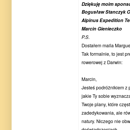
Dziękuję moim spons
Bogusław Stanczyk Or
Alpinus Expedition T
Marcin Gienieczko
P.S.
Dostałem maila Marguer
Tak formalnie, to jest 
rowerowej z Darwin:
Marcin,
Jesteś podróżnikiem z 
jakie Ty sobie wyznacz
Twoje plany, które częs
zadedykowania, ale równ
natury. Niczego nie ob
doświadczeniach.