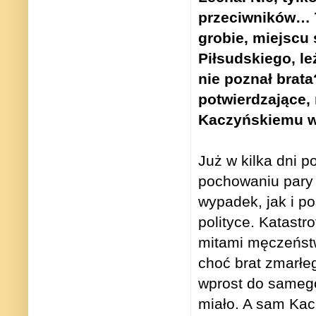
przeciwników…
grobie, miejscu
Piłsudskiego, le
nie poznał brat
potwierdzające,
Kaczyńskiemu w
Już w kilka dni p
pochowaniu pary
wypadek, jak i 
polityce. Katastr
mitami męczeństwa
choć brat zmarłe
wprost do samego
miało. A sam Kac