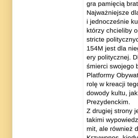
gra pamięcią brat
Najważniejsze dl
i jednocześnie k
którzy chcieliby 
stricte polityczn
154M jest dla ni
ery politycznej. 
śmierci swojego 
Platformy Obywat
rolę w kreacji te
dowody kultu, ja
Prezydenckim.
Z drugiej strony
takimi wypowiedzi
mit, ale również 
Krzywonos, kiedy