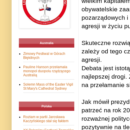
wielkim kapitałe
obywatelskie zaa
pozarządowych i
agresji w życiu p
Skuteczne rozwi
Australia
zależy od tego c
Zimowy Festiwal w Górach
Błękitnych
agresji.
Debata jest isto
Pauline Hanson przełamała
monopol duopolu rządzącego
Australią
najlepszej drogi.
na przełamanie s
Solemn Mass of the Easter Vigil
St Mary's Cathedral Sydney
Jak mówił prezyd
Polska
patrzeć na rok 20
Rozłam w partii Jarosława
rozważnej polityc
Kaczyńskiego stał się faktem
pozytywnie na tl