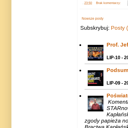
.
23:50
Brak komentarzy:
Nowsze posty
Subskrybuj:
Posty 
Prof. J
LIP-10 - 2
Podsum
LIP-09 - 2
Poświat
Komenta
STARnow
Kapłańsk
zgody papieża n
Bractwa Kapłańsk