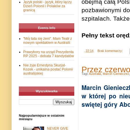
obejmą całą Pols
Język polski - język, który łączy.
Dzień Polonii i Polaków za
pozbawionymi dom
granicą
szpitalach. Także 
Events Info
Pełny tekst oręd
"Mój tata się żeni". Mam Teatr z
nowym spektaklem w Australii
.
22:14
Brak komentarzy:
Prawybory na urząd Prezydenta
RP 2025 - debata 7 kandydatów
Nie żyje Ernestyna Skurjat-
Przez czerwo
Kozek - unikalna postać Polonii
australijskiej
Tagi:
Australia
,
Marcin Gienieczko
Marcin Gieniecz
Wyszukiwarka
w której po nie
swiętej góry Ab
Najpopularniejsze w ostatnim
miesiącu
NEVER GIVE