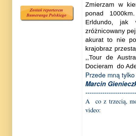
Zmierzam w kier
ponad 1000km.
Erldundo, jak 
zróżnicowany pejz
akurat to nie p
krajobraz przest
,,Tour de Austra
Docieram
do Ade
Przede mną tylko
Marcin Gieniecz
-----------------------
A co z trzecią, m
video: