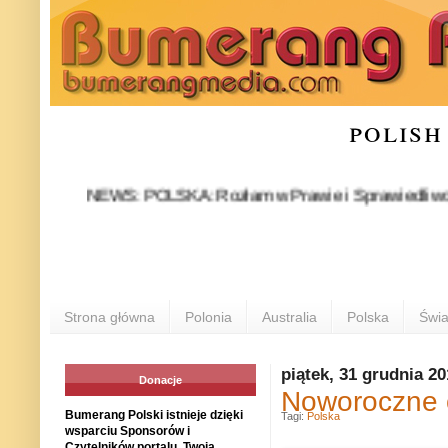
polish
NEWS: POLSKA: Rozłam w Prawie i Sprawiedliwości stał się
POL
Strona główna
Polonia
Australia
Polska
Świa
piątek, 31 grudnia 2
Donacje
Noworoczne 
Bumerang Polski istnieje dzięki
Tagi:
Polska
wsparciu Sponsorów i
Czytelników portalu. Twoja