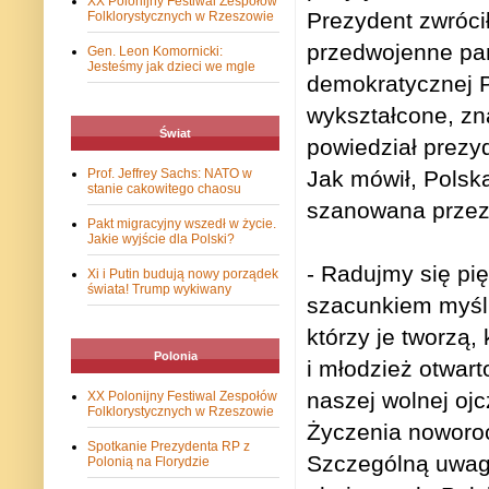
XX Polonijny Festiwal Zespołów
Prezydent zwrócił
Folklorystycznych w Rzeszowie
przedwojenne pań
Gen. Leon Komornicki:
Jesteśmy jak dzieci we mgle
demokratycznej P
wykształcone, zn
Świat
powiedział prezy
Prof. Jeffrey Sachs: NATO w
Jak mówił, Polska
stanie cakowitego chaosu
szanowana przez p
Pakt migracyjny wszedł w życie.
Jakie wyjście dla Polski?
- Radujmy się pi
Xi i Putin budują nowy porządek
świata! Trump wykiwany
szacunkiem myślm
którzy je tworzą,
Polonia
i młodzież otwarto
naszej wolnej ojc
XX Polonijny Festiwal Zespołów
Folklorystycznych w Rzeszowie
Życzenia noworoc
Spotkanie Prezydenta RP z
Szczególną uwagę
Polonią na Florydzie