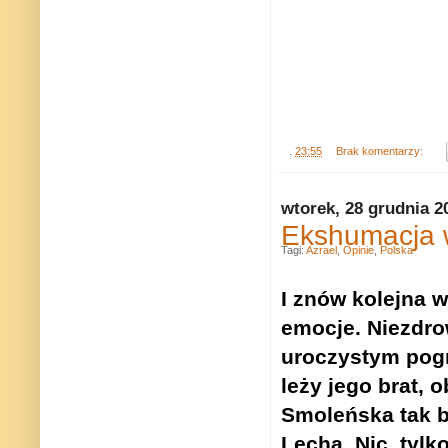
.
23:55
Brak komentarzy:
wtorek, 28 grudnia 2
Ekshumacja w
Tagi:
Azrael
,
Opinie
,
Polska
I znów kolejna 
emocje. Niezdro
uroczystym pogr
leży jego brat, 
Smoleńska tak b
Lecha. Nic, tyl