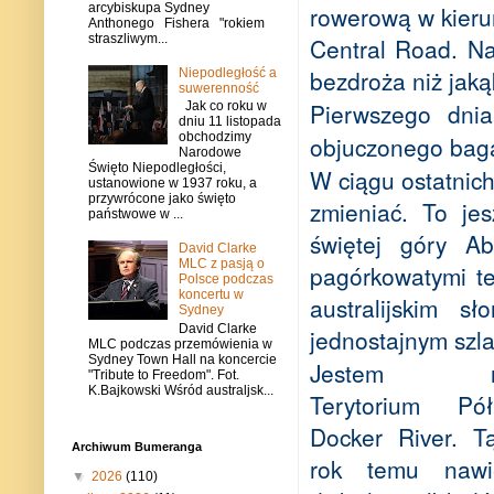
rowerową w kieru
arcybiskupa Sydney
Anthonego Fishera "rokiem
straszliwym...
Central Road. Na
bezdroża niż jaką
Niepodległość a
suwerenność
Pierwszego dni
Jak co roku w
dniu 11 listopada
obchodzimy
objuczonego bag
Narodowe
Święto Niepodległości,
W ciągu ostatnic
ustanowione w 1937 roku, a
przywrócone jako święto
zmieniać. To je
państwowe w ...
świętej góry Ab
David Clarke
MLC z pasją o
pagórkowatymi te
Polsce podczas
koncertu w
australijskim 
Sydney
David Clarke
jednostajnym szl
MLC podczas przemówienia w
Sydney Town Hall na koncercie
Jestem n
"Tribute to Freedom". Fot.
K.Bajkowski Wśród australjsk...
Terytorium
Półn
Docker River. T
Archiwum Bumeranga
rok temu nawi
▼
2026
(110)