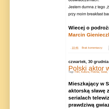
Jestem dumna z tego ,ż
przy moim breakfast ba
Wiecej o podroż
Marcin Gieniec
.
10:46
Brak komentarzy:
czwartek, 30 grudnia
Polski aktor 
Tagi:
Film
,
Kultura
,
Polonia
,
Świat
,
Mieszkający w S
aktorską sławę 
serialach telewi
prawdziwą gwia