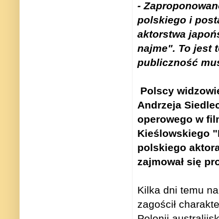
- Zaproponowano
polskiego i post
aktorstwa japoń
najme". To jest 
publiczność musi
Polscy widzowie
Andrzeja Siedlec
operowego w fil
Kieślowskiego "
polskiego aktor
zajmował się pro
Kilka dni temu na
zagościł charakt
Polonii australij