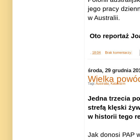
jego pracy dzienn
w Australii.
Oto reportaż Jo
.
18:04
Brak komentarzy:
środa, 29 grudnia 20
Wielka powó
Tagi:
Australia
,
Kataklizm
Jedna trzecia p
strefą klęski ż
w historii tego r
Jak donosi PAP 