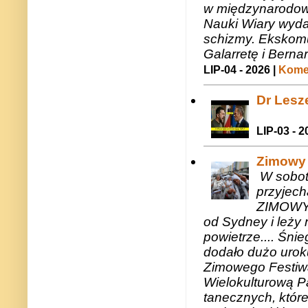
w międzynarodow
Nauki Wiary wyda
schizmy. Ekskomu
Galarretę i Bernar
LIP-04 - 2026 |
Komen
Dr Lesze
LIP-03 - 2
Zimowy 
W sobotę
przyjech
ZIMOWY 
od Sydney i leży 
powietrze.... Śni
dodało dużo uroku
Zimowego Festiwal
Wielokulturową P
tanecznych, któr