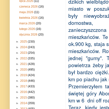
dzikich wielbłąd
lipca 2026
(11)
miasto w poszuk
czerwca 2026
(16)
maja 2026
(11)
były niewyobra
kwietnia 2026
(16)
domostwa,
marca 2026
(20)
zanieczysz
lutego 2026
(16)
stycznia 2026
(20)
mieszkańców. Te
►
2025
(150)
ok.900 kg, staja 
►
2024
(243)
mieszkańców. Ro
►
2023
(254)
jednej "gumy". 
►
2022
(335)
powietrza żeby j
►
2021
(428)
►
2020
(495)
był bardzo ciężk
►
2019
(424)
km
po piachu ja
►
2018
(446)
Przemierzyłem t
►
2017
(433)
świętej góry Ab
►
2016
(442)
►
2015
(380)
km
w 6
dni off 
►
2014
(359)
Teraz, kiedy je
►
2013
(405)