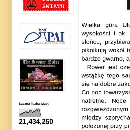
Wielka góra Ul
wysokości i ok
słońcu, przybier
piknikują wokół t
bardzo gwarno, a
Rower jest cz
wstążkę tego sa
się na dobre zako
Co noc towarzysz
natrętne. Noce
Łączna liczba wizyt
rozgwieżdżonym 
między szprych
21,434,250
położonej przy pr