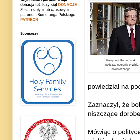
donacja też liczy się!
DONACJE
Zostań stałym lub czasowym
patronem Bumeranga Polskiego:
PATREON
Sponsorzy
Prezydent Komorowski
podczas nagrania orędzia
noworocznego.
powiedział na po
Zaznaczył, że bo
niszczące dorobek
Mówiąc o polityc