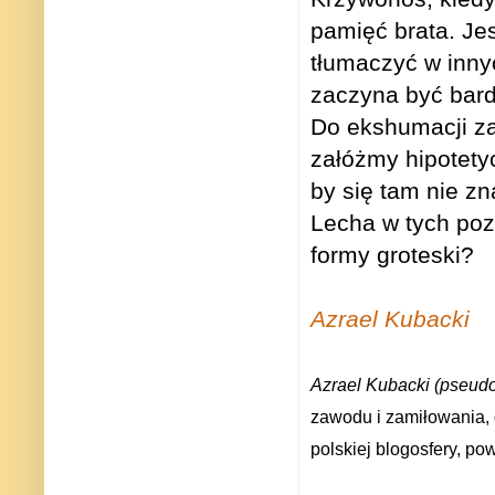
pamięć brata. Je
tłumaczyć w innyc
zaczyna być bard
Do ekshumacji zap
załóżmy hipotetyc
by się tam nie z
Lecha w tych poz
formy groteski?
Azrael Kubacki
Azrael Kubacki (pseudo
zawodu i zamiłowania, 
polskiej blogosfery, p