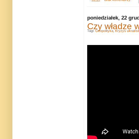
poniedziałek, 22 gru
Czy władze w
Tagi:
Geopolityka
,
Kryzys ukraińsk