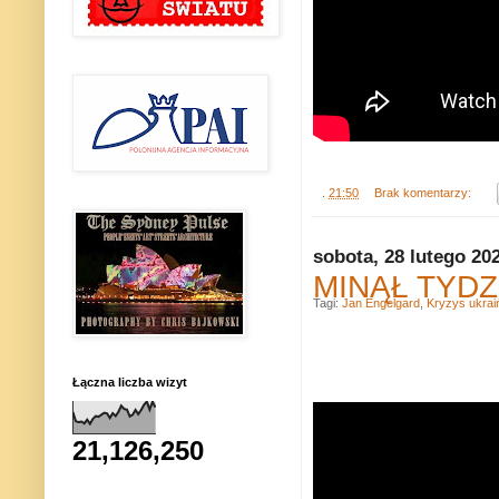
.
21:50
Brak komentarzy:
sobota, 28 lutego 20
MINĄŁ TYDZIE
Tagi:
Jan Engelgard
,
Kryzys ukrai
Łączna liczba wizyt
21,126,250