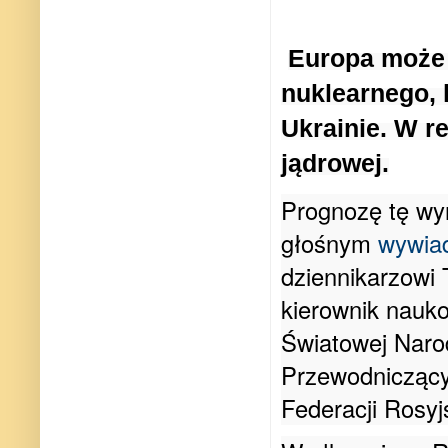
Europa może 
nuklearnego, 
Ukrainie. W r
jądrowej.
Prognozę tę wyr
głośnym
wywia
dziennikarzowi
kierownik nauko
Światowej Nar
Przewodniczący
Federacji Rosyjs