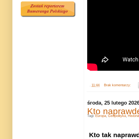
.
11:44
Brak komentarzy:
środa, 25 lutego 202
Kto naprawdę
Tagi:
Europa
,
Geopolityka
,
Histori
Kto tak naprawd