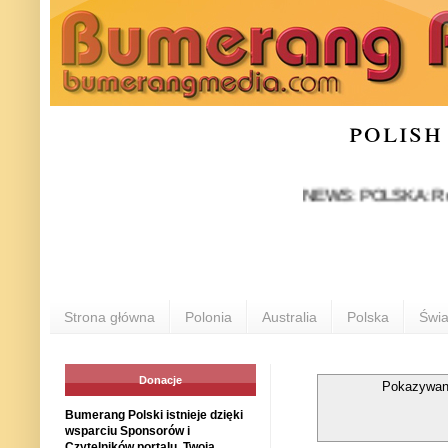
polish
NEWS: POLSKA: Rozłam w Pr
Strona główna
Polonia
Australia
Polska
Świa
Donacje
Pokazywan
Bumerang Polski istnieje dzięki
wsparciu Sponsorów i
Czytelników portalu. Twoja