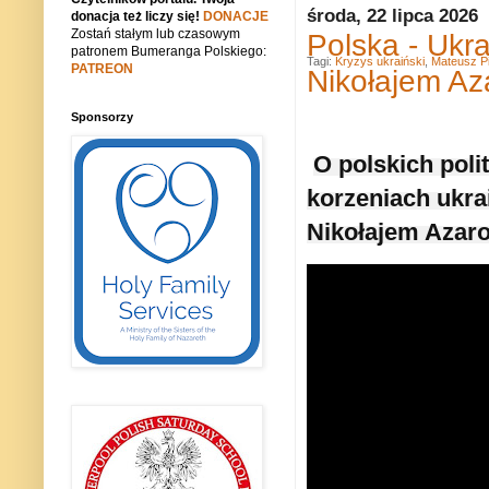
środa, 22 lipca 2026
donacja też liczy się!
DONACJE
Zostań stałym lub czasowym
Polska - Ukr
patronem Bumeranga Polskiego:
Tagi:
Kryzys ukraiński
,
Mateusz Pi
PATREON
Nikołajem A
Sponsorzy
O polskich poli
korzeniach ukra
Nikołajem Azar