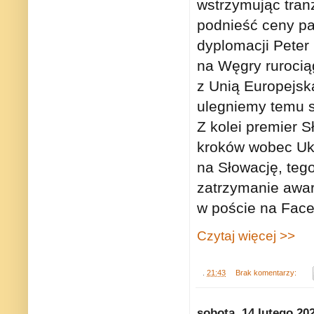
wstrzymując tran
podnieść ceny pa
dyplomacji Peter 
na Węgry rurocią
z Unią Europejsk
ulegniemy temu sz
Z kolei premier S
kroków wobec Ukr
na Słowację, teg
zatrzymanie awary
w poście na Fac
Czytaj więcej >>
.
21:43
Brak komentarzy:
sobota, 14 lutego 20