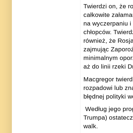
Twierdzi on, że r
całkowite załaman
na wyczerpaniu i
chłopców. Twierdz
również, że Rosj
zajmując Zaporoż
minimalnym oporz
aż do linii rzeki D
Macgregor twierdz
rozpadowi lub zn
błędnej polityki 
Według jego prog
Trumpa) ostateczn
walk.