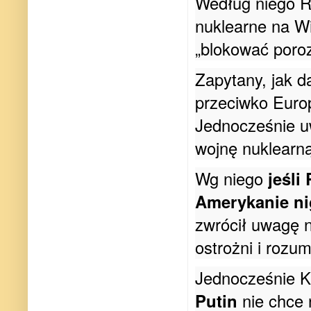
Według niego R
nuklearne na Wi
„blokować poroz
Zapytany, jak d
przeciwko Euro
Jednocześnie u
wojnę nuklearn
Wg niego
​​jeś
Amerykanie ni
zwrócił uwagę na
ostrożni
i rozum
Jednocześnie K
Putin
nie chce 