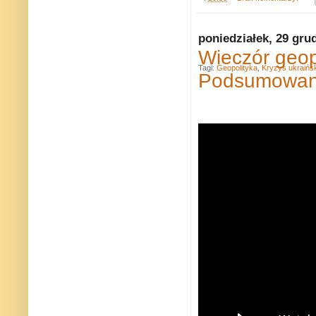
poniedziałek, 29 gru
Wieczór geop
Tagi:
Geopolityka
,
Kryzys ukraińsk
Podsumowani