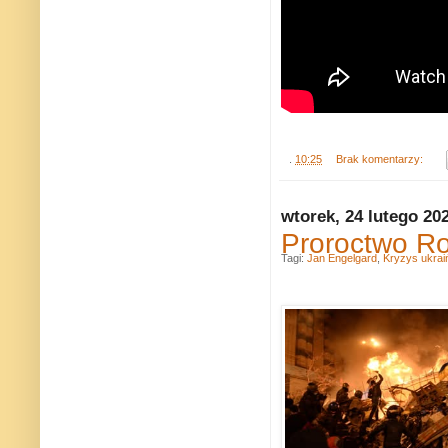
.
10:25
Brak komentarzy:
wtorek, 24 lutego 20
Proroctwo 
Tagi:
Jan Engelgard
,
Kryzys ukrai