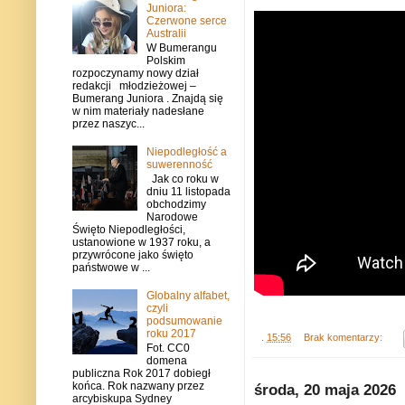
Juniora:
Czerwone serce
Australii
W Bumerangu
Polskim
rozpoczynamy nowy dział
redakcji młodzieżowej –
Bumerang Juniora . Znajdą się
w nim materiały nadesłane
przez naszyc...
Niepodległość a
suwerenność
Jak co roku w
dniu 11 listopada
obchodzimy
Narodowe
Święto Niepodległości,
ustanowione w 1937 roku, a
przywrócone jako święto
państwowe w ...
Globalny alfabet,
czyli
podsumowanie
roku 2017
.
15:56
Brak komentarzy:
Fot. CC0
domena
publiczna Rok 2017 dobiegł
końca. Rok nazwany przez
środa, 20 maja 2026
arcybiskupa Sydney