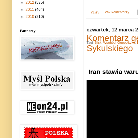
►
2012
(535)
►
2011
(464)
.
21:45
Brak komentarzy:
►
2010
(210)
czwartek, 12 marca 
Partnerzy
Komentarz ge
Tagi:
Bliski Wschód
,
Geopolityka
,
Sykulskiego
Iran stawia wa