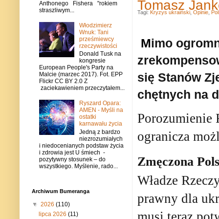
Tomasz Janko
Anthonego Fishera "rokiem
straszliwym...
Tagi:
Kryzys ukraiński
,
Opinie
,
Po
Włodzimierz
Wnuk: Tani
prześmiewcy
M
imo ogromny
rzeczywistości
Donald Tusk na
zrekompensowa
kongresie
European People's Party na
się Stanów Zj
Malcie (marzec 2017). Fot. EPP
Flickr CC BY 2.0 Z
zaciekawieniem przeczytałem...
chętnych na d
Ryszard Opara:
AMEN - Myśli na
Porozumienie 
ostatki
karnawału życia
Jedną z bardzo
ogranicza moż
niezrozumiałych
i niedocenianych podstaw życia
i zdrowia jest U śmiech -
Zmęczona Pol
pozytywny stosunek – do
wszystkiego. Myślenie, rado...
Władze Rzeczyp
Archiwum Bumeranga
prawny dla uk
▼
2026
(110)
musi teraz pot
lipca 2026
(11)