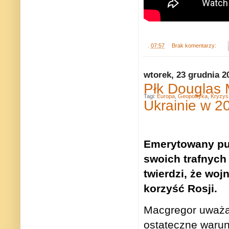
.
07:57
Brak komentarzy:
wtorek, 23 grudnia 2
Płk Douglas 
Tagi:
Europa
,
Geopolityka
,
Kryzys 
Ukrainie w 2
Emerytowany pu
swoich trafnych
twierdzi, że wojn
korzyść Rosji
.
Macgregor uważa,
ostateczne warun