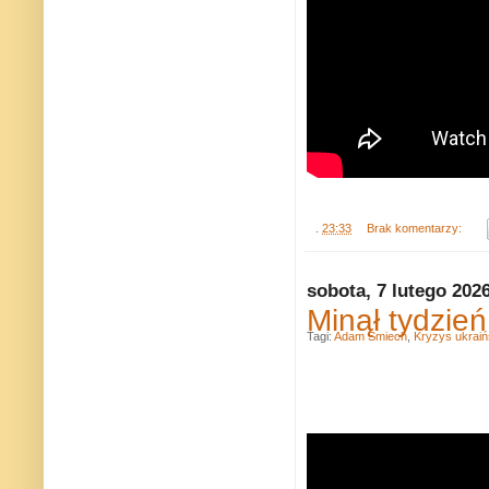
.
23:33
Brak komentarzy:
sobota, 7 lutego 202
Minął tydzień
Tagi:
Adam Śmiech
,
Kryzys ukraiń