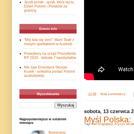
Język polski - język, który łączy.
Dzień Polonii i Polaków za
granicą
Events Info
"Mój tata się żeni". Mam Teatr z
nowym spektaklem w Australii
Prawybory na urząd Prezydenta
RP 2025 - debata 7 kandydatów
Nie żyje Ernestyna Skurjat-
Kozek - unikalna postać Polonii
australijskiej
Wyszukiwarka
.
22:58
Brak komentarzy:
sobota, 13 czerwca 
Myśl Polska:
Najpopularniejsze w ostatnim
miesiącu
Tagi:
Jan Engelgard
,
Kryzys ukrai
Bumerang