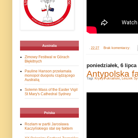
Australia
.
22:27
Brak komentarzy:
Zimowy Festiwal w Górach
Błękitnych
poniedziałek, 6 lipca
Antypolska fa
Pauline Hanson przełamała
monopol duopolu rządzącego
Tagi:
Kryzys ukraiński
,
Leszek Sy
Australią
Solemn Mass of the Easter Vigil
St Mary's Cathedral Sydney
Polska
Rozłam w partii Jarosława
Kaczyńskiego stał się faktem