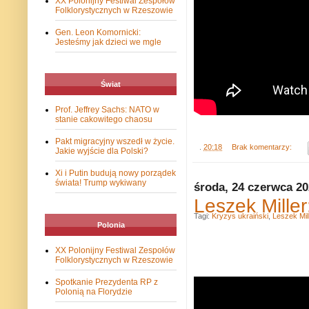
XX Polonijny Festiwal Zespołów
Folklorystycznych w Rzeszowie
Gen. Leon Komornicki:
Jesteśmy jak dzieci we mgle
Świat
Prof. Jeffrey Sachs: NATO w
stanie cakowitego chaosu
Pakt migracyjny wszedł w życie.
.
20:18
Brak komentarzy:
Jakie wyjście dla Polski?
Xi i Putin budują nowy porządek
świata! Trump wykiwany
środa, 24 czerwca 2
Leszek Miller
Tagi:
Kryzys ukraiński
,
Leszek Mil
Polonia
XX Polonijny Festiwal Zespołów
Folklorystycznych w Rzeszowie
Spotkanie Prezydenta RP z
Polonią na Florydzie