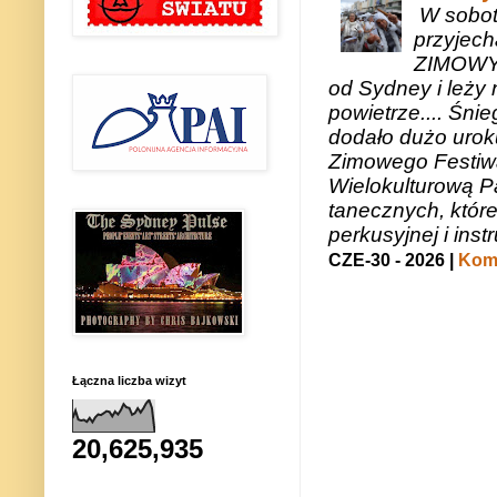
W sobotę
przyjech
ZIMOWY 
od Sydney i leży 
powietrze.... Śni
dodało dużo uroku
Zimowego Festiwal
Wielokulturową P
tanecznych, któr
perkusyjnej i in
CZE-30 - 2026 |
Kome
Łączna liczba wizyt
20,625,935