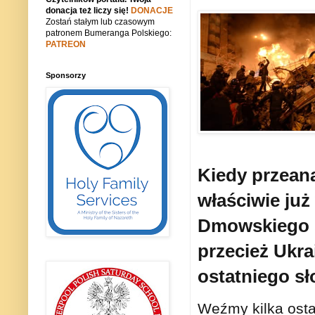
donacja też liczy się!
DONACJE
Zostań stałym lub czasowym
patronem Bumeranga Polskiego:
PATREON
Sponsorzy
Kiedy przeanal
właściwie już
Dmowskiego sp
przecież Ukra
ostatniego sł
Weźmy kilka osta