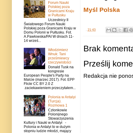
Forum Nauki
Polskiej poza
Myśl Polska
Granicami Kraju
w Pułtusku
Uczestnicy II
Światowego Forum Nauki
Polskiej poza Granicami Kraju w
.
21:43
Domu Polonii w Pułtusku. Fot.
A.Pawłowska/PAI W dniach 11-
14 wrześ...
Brak komenta
Włodzimierz
Wnuk: Tani
prześmiewcy
Prześlij kome
rzeczywistości
Donald Tusk na
kongresie
Redakcja nie ponos
European People's Party na
Malcie (marzec 2017). Fot. EPP
Flickr CC BY 2.0 Z
zaciekawieniem przeczytałem...
Polonia w Antalyi
(Turcja).
Rozmowa 1
Członkowie
Polonijnego
Stowarzyszenia
Kultury i Nauki w Antalyi -
Polonia w Antalyi to w dużym
stopniu ludzie młodzi, mający