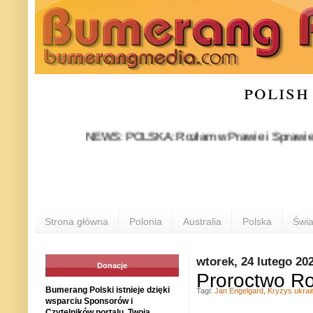
polish
NEWS: POLSKA: Rozłam w Prawie i Sprawiedliwości 
Strona główna
Polonia
Australia
Polska
Świa
wtorek, 24 lutego 20
Donacje
Proroctwo 
Bumerang Polski istnieje dzięki
Tagi:
Jan Engelgard
,
Kryzys ukrai
wsparciu Sponsorów i
Czytelników portalu. Twoja