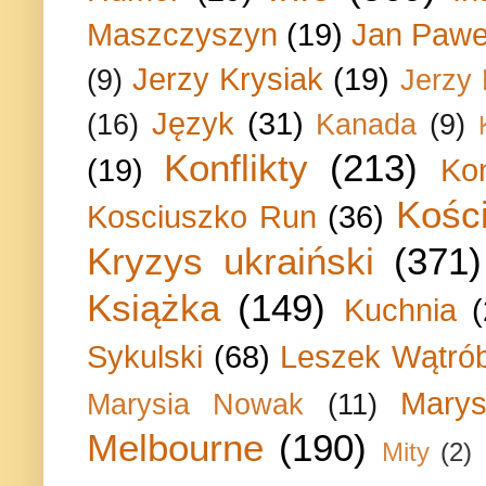
Maszczyszyn
(19)
Jan Paweł
Jerzy Krysiak
(19)
(9)
Jerzy
Język
(31)
(16)
Kanada
(9)
Konflikty
(213)
(19)
Ko
Kości
Kosciuszko Run
(36)
Kryzys ukraiński
(371)
Książka
(149)
Kuchnia
Sykulski
(68)
Leszek Wątrób
Marys
Marysia Nowak
(11)
Melbourne
(190)
Mity
(2)