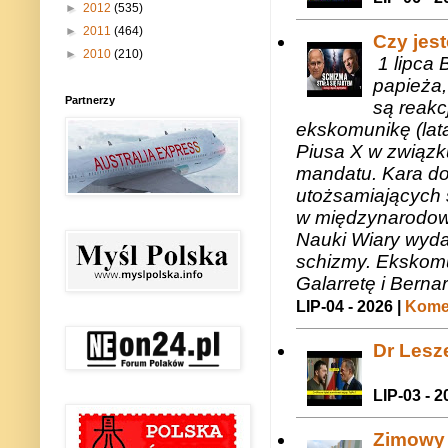
►
2012
(535)
►
2011
(464)
Czy jes
►
2010
(210)
1 lipca 
papieża,
Partnerzy
są reakc
ekskomunikę (lat
Piusa X w związk
mandatu. Kara do
utożsamiających 
w międzynarodow
Nauki Wiary wyda
schizmy. Ekskomu
Galarretę i Bernar
LIP-04 - 2026 |
Komen
Dr Lesze
LIP-03 - 2
Zimowy 