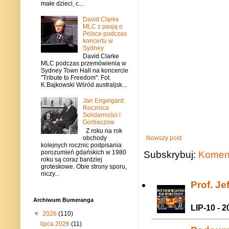
małe dzieci, c...
David Clarke
MLC z pasją o
Polsce podczas
koncertu w
Sydney
David Clarke
MLC podczas przemówienia w
Sydney Town Hall na koncercie
"Tribute to Freedom". Fot.
K.Bajkowski Wśród australjsk...
Jan Engelgard:
Rocznica
Solidarności i
Gorbaczow
Z roku na rok
obchody
Nowszy post
kolejnych rocznic podpisania
porozumień gdańskich w 1980
Subskrybuj:
Koment
roku są coraz bardziej
groteskowe. Obie strony sporu,
niczy...
Prof. J
Archiwum Bumeranga
LIP-10 - 2
▼
2026
(110)
lipca 2026
(11)