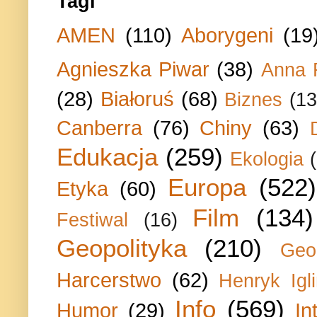
Tagi
AMEN
(110)
Aborygeni
(19
Agnieszka Piwar
(38)
Anna 
(28)
Białoruś
(68)
Biznes
(13
Canberra
(76)
Chiny
(63)
Edukacja
(259)
Ekologia
Europa
(522)
Etyka
(60)
Film
(134)
Festiwal
(16)
Geopolityka
(210)
Geo
Harcerstwo
(62)
Henryk Igli
Info
(569)
Humor
(29)
In