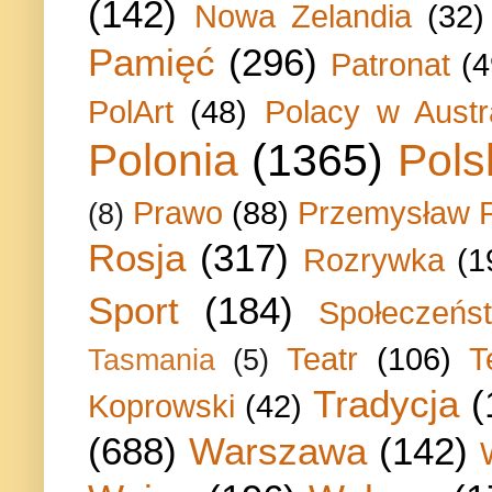
(142)
Nowa Zelandia
(32)
Pamięć
(296)
Patronat
(4
PolArt
(48)
Polacy w Austra
Polonia
(1365)
Pols
Prawo
(88)
Przemysław P
(8)
Rosja
(317)
Rozrywka
(1
Sport
(184)
Społeczeńs
Teatr
(106)
T
Tasmania
(5)
Tradycja
(
Koprowski
(42)
(688)
Warszawa
(142)