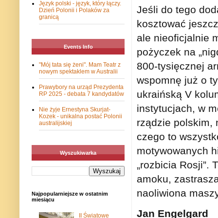
Język polski - język, który łączy.
Jeśli do tego do
Dzień Polonii i Polaków za
granicą
kosztować jeszcze
ale nieoficjalnie
Events Info
pożyczek na „nig
800-tysięcznej ar
"Mój tata się żeni". Mam Teatr z
nowym spektaklem w Australii
wspomnę już o ty
Prawybory na urząd Prezydenta
ukraińską V kolu
RP 2025 - debata 7 kandydatów
instytucjach, w m
Nie żyje Ernestyna Skurjat-
Kozek - unikalna postać Polonii
rządzie polskim,
australijskiej
czego to wszystk
motywowanych his
Wyszukiwarka
„rozbicia Rosji”.
amoku, zastrasza
naoliwiona maszy
Najpopularniejsze w ostatnim
miesiącu
Jan Engelgard
II Światowe