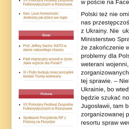
XX Polonijny Festiwal Zespołów
w poście na Fac
Folklorystycznych w Rzeszowie
Polski też nie om
Gen. Leon Komornicki:
Jesteśmy jak dzieci we mgle
nas przestępczo
z Ukrainy. Nie u
Świat
Ministerstwo Spr
Prof. Jeffrey Sachs: NATO w
że zakończenie w
stanie cakowitego chaosu
problemy dla Pol
Pakt migracyjny wszedł w życie.
weterani wojenni,
Jakie wyjście dla Polski?
zorganizowanych 
Xi i Putin budują nowy porządek
świata! Trump wykiwany
tej sprawie. – N
Ukrainie, bo wted
Polonia
będzie szukać no
Jugosławii, tam 
XX Polonijny Festiwal Zespołów
Folklorystycznych w Rzeszowie
zorganizowanej p
Spotkanie Prezydenta RP z
resortu spraw we
Polonią na Florydzie