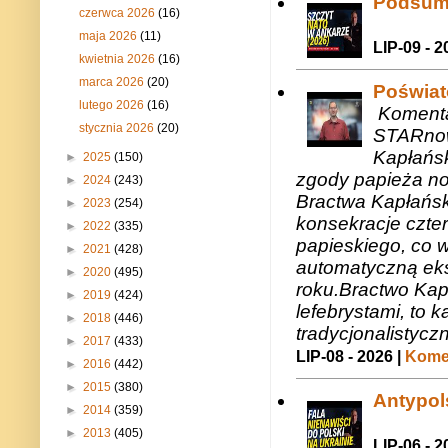
Podsum
czerwca 2026
(16)
maja 2026
(11)
LIP-09 - 2
kwietnia 2026
(16)
marca 2026
(20)
Poświat
lutego 2026
(16)
Komenta
stycznia 2026
(20)
STARnow
Kapłańsk
►
2025
(150)
zgody papieża n
►
2024
(243)
Bractwa Kapłańsk
►
2023
(254)
konsekracje czte
►
2022
(335)
papieskiego, co w
►
2021
(428)
automatyczną eks
►
2020
(495)
roku.Bractwo Ka
►
2019
(424)
lefebrystami, to
►
2018
(446)
tradycjonalistycz
►
2017
(433)
LIP-08 - 2026 |
Komen
►
2016
(442)
►
2015
(380)
Antypols
►
2014
(359)
►
2013
(405)
LIP-06 - 2