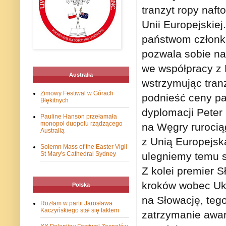
tranzyt ropy naft
Unii Europejskiej
państwom członko
pozwala sobie na
we współpracy z 
Australia
wstrzymując tran
Zimowy Festiwal w Górach
podnieść ceny pa
Błękitnych
dyplomacji Peter 
Pauline Hanson przełamała
monopol duopolu rządzącego
na Węgry rurocią
Australią
z Unią Europejsk
Solemn Mass of the Easter Vigil
ulegniemy temu sz
St Mary's Cathedral Sydney
Z kolei premier S
kroków wobec Ukr
Polska
na Słowację, teg
Rozłam w partii Jarosława
Kaczyńskiego stał się faktem
zatrzymanie awary