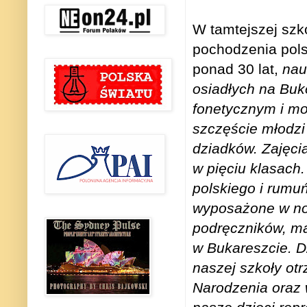
W tamtejszej szko
pochodzenia pols
ponad 30 lat,
nau
osiadłych na Buk
fonetycznym i mo
szczęście młodzi
dziadków. Zajęci
w pięciu klasach.
polskiego i rumuń
wyposażone w no
podręczników, ma
w Bukareszcie. D
naszej szkoły ot
Narodzenia oraz w