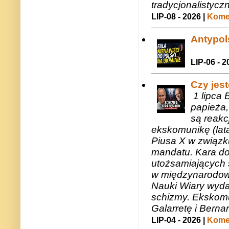
tradycjonalistycz
LIP-08 - 2026 |
Komen
Antypols
LIP-06 - 2
Czy jes
1 lipca 
papieża,
są reakc
ekskomunikę (lat
Piusa X w związk
mandatu. Kara do
utożsamiających 
w międzynarodow
Nauki Wiary wyda
schizmy. Ekskomu
Galarretę i Bernar
LIP-04 - 2026 |
Komen