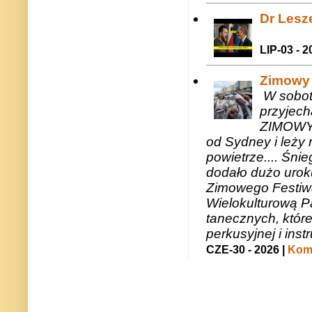
Dr Lesze
LIP-03 - 2
Zimowy 
W sobotę
przyjech
ZIMOWY 
od Sydney i leży 
powietrze.... Śni
dodało dużo uroku
Zimowego Festiwal
Wielokulturową P
tanecznych, któr
perkusyjnej i in
CZE-30 - 2026 |
Kome