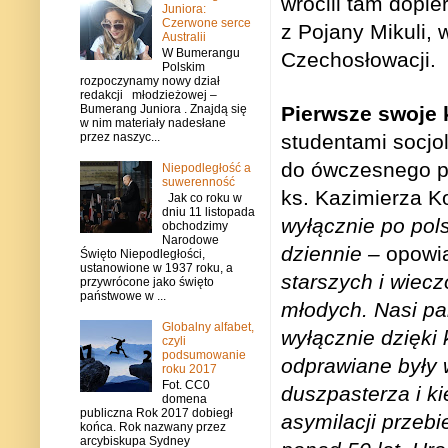
wrócili tam dopi
Juniora:
Czerwone serce
z Pojany Mikuli, 
Australii
W Bumerangu
Czechosłow
Polskim
rozpoczynamy nowy dział
redakcji młodzieżowej –
Bumerang Juniora . Znajdą się
Pierwsze swoje k
w nim materiały nadesłane
przez naszyc...
studentami socjo
do ówczesnego pro
Niepodległość a
suwerenność
ks. Kazimierza K
Jak co roku w
dniu 11 listopada
wyłącznie po pol
obchodzimy
Narodowe
dziennie –
opowi
Święto Niepodległości,
ustanowione w 1937 roku, a
starszych i wiecz
przywrócone jako święto
państwowe w ...
młodych. Nasi par
Globalny alfabet,
wyłącznie dzięki
czyli
podsumowanie
odprawiane były 
roku 2017
Fot. CC0
duszpasterza i k
domena
publiczna Rok 2017 dobiegł
asymilacji przeb
końca. Rok nazwany przez
arcybiskupa Sydney