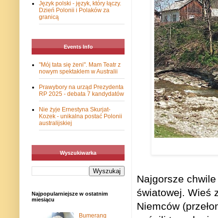
Język polski - język, który łączy.
Dzień Polonii i Polaków za
granicą
Events Info
"Mój tata się żeni". Mam Teatr z
nowym spektaklem w Australii
Prawybory na urząd Prezydenta
RP 2025 - debata 7 kandydatów
Nie żyje Ernestyna Skurjat-
Kozek - unikalna postać Polonii
australijskiej
Wyszukiwarka
Najgorsze chwile 
światowej. Wieś 
Najpopularniejsze w ostatnim
miesiącu
Niemców (przełom
Bumerang