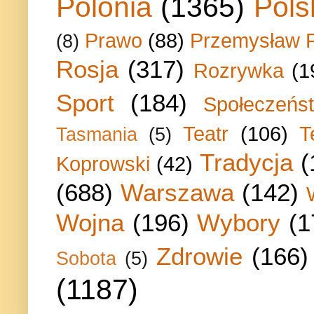
Polonia
(1365)
Pols
Prawo
(88)
Przemysław P
(8)
Rosja
(317)
Rozrywka
(1
Sport
(184)
Społeczeńs
Teatr
(106)
T
Tasmania
(5)
Tradycja
(
Koprowski
(42)
(688)
Warszawa
(142)
Wojna
(196)
Wybory
(1
Zdrowie
(166)
Sobota
(5)
(1187)