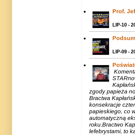
Prof. J
LIP-10 - 2
Podsum
LIP-09 - 2
Poświat
Komenta
STARnow
Kapłańsk
zgody papieża n
Bractwa Kapłańsk
konsekracje czte
papieskiego, co w
automatyczną eks
roku.Bractwo Ka
lefebrystami, to