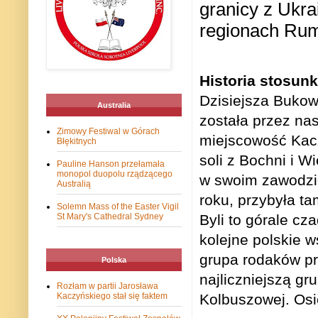
granicy z Ukra
regionach Rumu
Historia stosun
Dzisiejsza Bukow
Australia
została przez na
Zimowy Festiwal w Górach
miejscowość Kacz
Błękitnych
soli z Bochni i W
Pauline Hanson przełamała
monopol duopolu rządzącego
w swoim zawodzie
Australią
roku, przybyła ta
Solemn Mass of the Easter Vigil
Byli to górale cz
St Mary's Cathedral Sydney
kolejne polskie w
grupa rodaków pr
Polska
najliczniejszą gr
Rozłam w partii Jarosława
Kolbuszowej. Osi
Kaczyńskiego stał się faktem