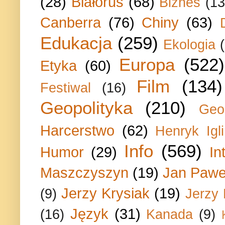
(28)
Białoruś
(68)
Biznes
(13
Canberra
(76)
Chiny
(63)
Edukacja
(259)
Ekologia
Europa
(522)
Etyka
(60)
Film
(134)
Festiwal
(16)
Geopolityka
(210)
Geo
Harcerstwo
(62)
Henryk Igli
Info
(569)
Humor
(29)
In
Maszczyszyn
(19)
Jan Paweł
Jerzy Krysiak
(19)
(9)
Jerzy
Język
(31)
(16)
Kanada
(9)