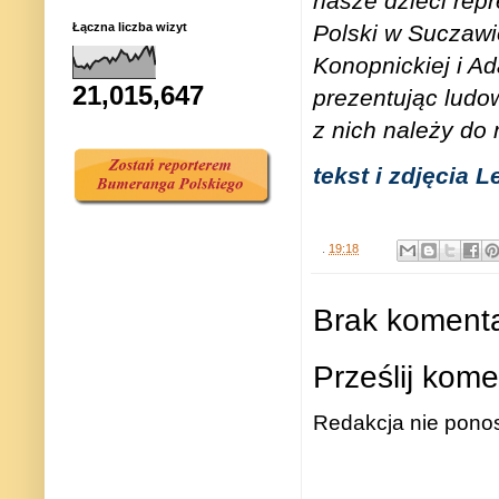
nasze dzieci rep
Polski w Suczawi
Łączna liczba wizyt
Konopnickiej i A
21,015,647
prezentując ludow
z nich należy do
tekst i zdjęcia 
.
19:18
Brak komenta
Prześlij kome
Redakcja nie ponos