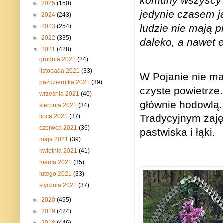
komuny wszyscy lu
►
2025
(150)
jedynie czasem j
►
2024
(243)
ludzie nie mają 
►
2023
(254)
►
2022
(335)
daleko, 
▼
2021
(428)
grudnia 2021
(24)
listopada 2021
(33)
W Pojanie nie ma
października 2021
(39)
czyste powietrze.
września 2021
(40)
głównie hodowlą. 
sierpnia 2021
(34)
Tradycyjnym zaję
lipca 2021
(37)
czerwca 2021
(36)
pastwiska i łąki.
maja 2021
(39)
kwietnia 2021
(41)
marca 2021
(35)
lutego 2021
(33)
stycznia 2021
(37)
►
2020
(495)
►
2019
(424)
►
2018
(446)