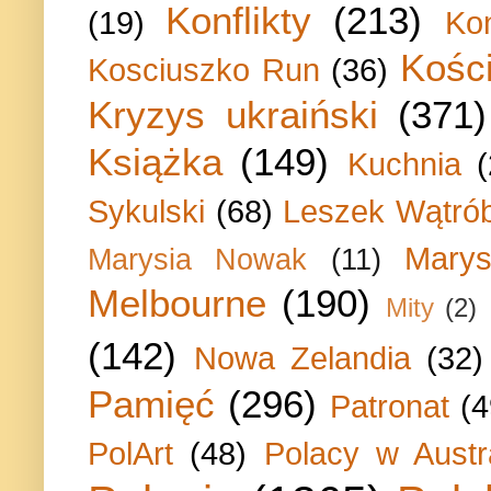
Konflikty
(213)
(19)
Ko
Kości
Kosciuszko Run
(36)
Kryzys ukraiński
(371)
Książka
(149)
Kuchnia
Sykulski
(68)
Leszek Wątrób
Marys
Marysia Nowak
(11)
Melbourne
(190)
Mity
(2)
(142)
Nowa Zelandia
(32)
Pamięć
(296)
Patronat
(4
PolArt
(48)
Polacy w Austra