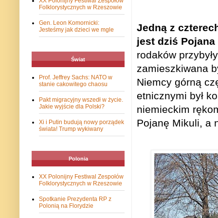
XX Polonijny Festiwal Zespołów
Folklorystycznych w Rzeszowie
Gen. Leon Komornicki:
Jedną z czterec
Jesteśmy jak dzieci we mgle
jest dziś Pojana
rodaków przybyły
Świat
zamieszkiwana by
Prof. Jeffrey Sachs: NATO w
Niemcy górną czę
stanie cakowitego chaosu
etnicznymi był ko
Pakt migracyjny wszedł w życie.
Jakie wyjście dla Polski?
niemieckim rękom
Pojanę Mikuli, a 
Xi i Putin budują nowy porządek
świata! Trump wykiwany
Polonia
XX Polonijny Festiwal Zespołów
Folklorystycznych w Rzeszowie
Spotkanie Prezydenta RP z
Polonią na Florydzie