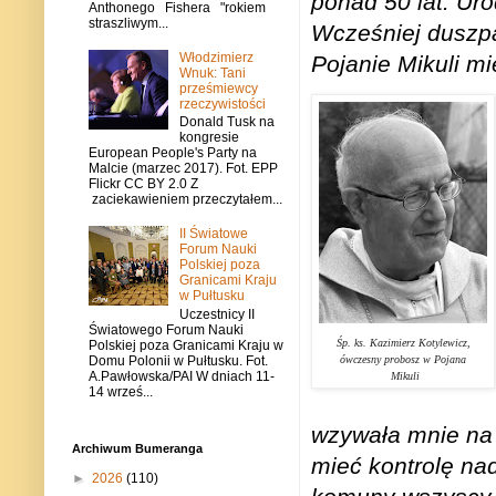
ponad 50 lat. Ur
Anthonego Fishera "rokiem
straszliwym...
Wcześniej duszp
Włodzimierz
Pojanie Mikuli m
Wnuk: Tani
prześmiewcy
rzeczywistości
Donald Tusk na
kongresie
European People's Party na
Malcie (marzec 2017). Fot. EPP
Flickr CC BY 2.0 Z
zaciekawieniem przeczytałem...
II Światowe
Forum Nauki
Polskiej poza
Granicami Kraju
w Pułtusku
Uczestnicy II
Światowego Forum Nauki
Śp. ks. Kazimierz Kotylewicz,
Polskiej poza Granicami Kraju w
Domu Polonii w Pułtusku. Fot.
ówczesny probosz w Pojana
A.Pawłowska/PAI W dniach 11-
Mikuli
14 wrześ...
wzywała mnie na 
Archiwum Bumeranga
mieć kontrolę nad
►
2026
(110)