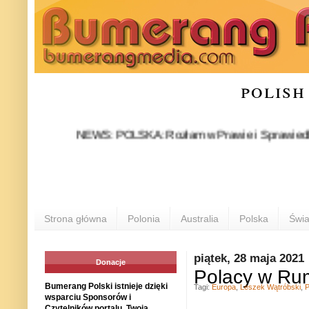
polish
NEWS: POLSKA: Rozłam w Prawie i Sprawiedliwości sta
Strona główna
Polonia
Australia
Polska
Świa
piątek, 28 maja 2021
Donacje
Polacy w Rum
Bumerang Polski istnieje dzięki
Tagi:
Europa
,
Leszek Wątróbski
,
P
wsparciu Sponsorów i
Czytelników portalu. Twoja