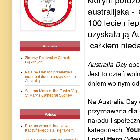
australijska 
100 lecie niep
uzyskała ją A
całkiem nied
Australia
Zimowy Festiwal w Górach
Australia Day
obch
Błękitnych
Jest to dzień wol
Pauline Hanson przełamała
monopol duopolu rządzącego
dniem wolnym od p
Australią
Solemn Mass of the Easter Vigil
St Mary's Cathedral Sydney
Na Australia Day 
przyznawana dla o
Polska
narodu i społeczn
Rozłam w partii Jarosława
kategoriach:
You
Kaczyńskiego stał się faktem
Local Hero
(
Miej