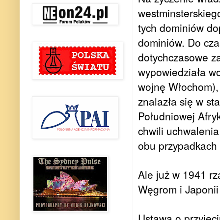
westminsterskiego
tych dominiów dop
dominiów. Do czas
dotychczasowe za
wypowiedziała wo
wojnę Włochom), r
znalazła się w st
Południowej Afryk
chwili uchwalenia
obu przypadkach w
Ale już w 1941 rz
Węgrom i Japonii 
Ustawa o przyjęci