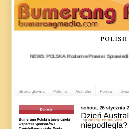
polish
NEWS: POLSKA: Rozłam w Prawie i Sprawiedliwości stał
P
Strona główna
Polonia
Australia
Polska
Świa
sobota, 26 stycznia 
Donacje
Dzień Austral
Bumerang Polski istnieje dzięki
Tagi:
Australia
,
Historia
,
Video
niepodległa?
wsparciu Sponsorów i
Czytelników portalu. Twoja