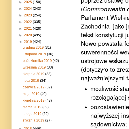
poprzez ustawę o 
►
2025
(150)
(
Commonwealth of 
►
2024
(243)
Parlament Wielkie
►
2023
(254)
►
2022
(335)
Zachodnia jako j
►
2021
(428)
tekst konstytucji
►
2020
(495)
Nowo powstała fed
▼
2019
(424)
grudnia 2019
(31)
suwerenności wew
listopada 2019
(36)
ustrojowe wskazuj
października 2019
(42)
(dotyczyło to zre
września 2019
(33)
sierpnia 2019
(33)
najważniejszymi t
lipca 2019
(34)
możliwość sta
czerwca 2019
(37)
maja 2019
(40)
rozciągającej 
kwietnia 2019
(43)
pozostawienie
marca 2019
(39)
najwyższej ins
lutego 2019
(29)
stycznia 2019
(27)
sądownictwa;
►
2018
(446)