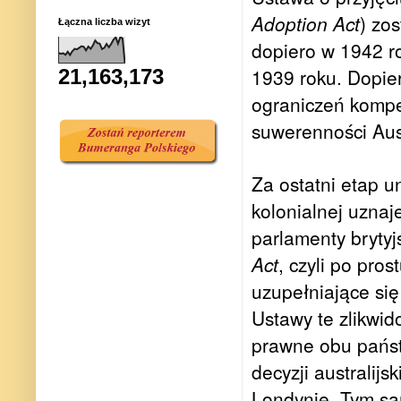
Adoption Act
) zo
Łączna liczba wizyt
dopiero w 1942 r
1939 roku. Dopie
21,163,173
ograniczeń kompet
suwerenności Aust
Za ostatni etap u
kolonialnej uzna
parlamenty brytyjs
Act
, czyli po pros
uzupełniające si
Ustawy te zlikwid
prawne obu państ
decyzji australi
Londynie. Tym sam