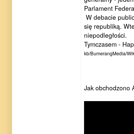
Parlament Federal
W debacie publicz
się republiką. W
niepodległości.
Tymczasem - Happ
kb/BumerangMedia/Wik
Jak obchodzono A