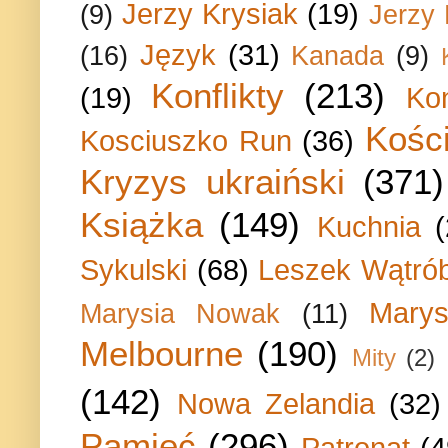
Jerzy Krysiak
(19)
(9)
Jerzy
Język
(31)
(16)
Kanada
(9)
Konflikty
(213)
(19)
Ko
Kości
Kosciuszko Run
(36)
Kryzys ukraiński
(371)
Książka
(149)
Kuchnia
Sykulski
(68)
Leszek Wątrób
Marys
Marysia Nowak
(11)
Melbourne
(190)
Mity
(2)
(142)
Nowa Zelandia
(32)
Pamięć
(296)
Patronat
(4