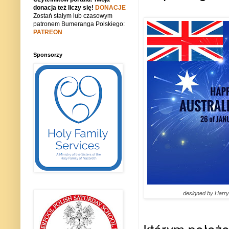
donacja też liczy się!
DONACJE
Zostań stałym lub czasowym
patronem Bumeranga Polskiego:
PATREON
Sponsorzy
designed by Harry
którym położo