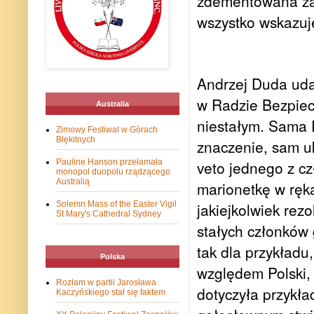
zdementowana zar
wszystko wskazuj
Andrzej Duda uda
w Radzie Bezpiec
Australia
niestałym. Sama 
Zimowy Festiwal w Górach
Błękitnych
znaczenie, sam uk
Pauline Hanson przełamała
veto jednego z cz
monopol duopolu rządzącego
Australią
marionetkę w ręk
Solemn Mass of the Easter Vigil
jakiejkolwiek re
St Mary's Cathedral Sydney
stałych członków 
tak dla przykład
Polska
względem Polski,
Rozłam w partii Jarosława
dotyczyła przykła
Kaczyńskiego stał się faktem