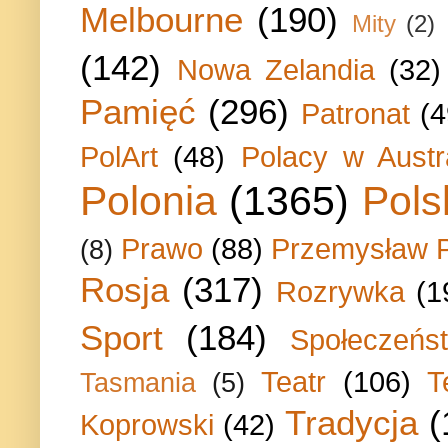
Melbourne
(190)
Mity
(2)
(142)
Nowa Zelandia
(32)
Pamięć
(296)
Patronat
(4
PolArt
(48)
Polacy w Austra
Polonia
(1365)
Pols
Prawo
(88)
Przemysław P
(8)
Rosja
(317)
Rozrywka
(1
Sport
(184)
Społeczeńs
Teatr
(106)
T
Tasmania
(5)
Tradycja
(
Koprowski
(42)