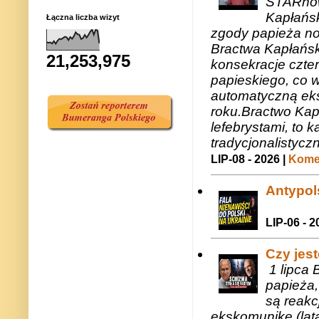
STARnow
Kapłańsk
Łączna liczba wizyt
zgody papieża n
Bractwa Kapłańsk
21,253,975
konsekracje czte
papieskiego, co w
automatyczną eks
roku.Bractwo Ka
lefebrystami, to
tradycjonalistycz
LIP-08 - 2026 |
Komen
Antypols
LIP-06 - 2
Czy jes
1 lipca 
papieża,
są reakc
ekskomunikę (lat