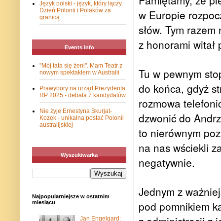
Pamiętamy, że pi
Język polski - język, który łączy.
Dzień Polonii i Polaków za
w Europie rozpocz
granicą
słów. Tym razem n
z honorami witał
Events Info
"Mój tata się żeni". Mam Teatr z
Tu w pewnym stop
nowym spektaklem w Australii
do końca, gdyż s
Prawybory na urząd Prezydenta
RP 2025 - debata 7 kandydatów
rozmowa telefonic
Nie żyje Ernestyna Skurjat-
dzwonić do Andrz
Kozek - unikalna postać Polonii
australijskiej
to nierównym poz
na nas wściekli z
Wyszukiwarka
negatywnie.
Jednym z ważniej
Najpopularniejsze w ostatnim
pod pomnikiem ka
miesiącu
Jan Engelgard: