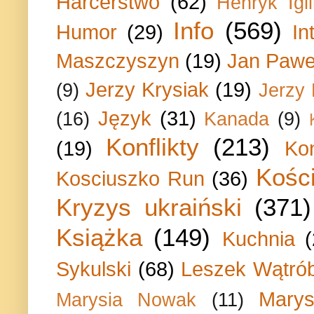
Harcerstwo
(62)
Henryk Igli
Info
(569)
Humor
(29)
In
Maszczyszyn
(19)
Jan Paweł
Jerzy Krysiak
(19)
(9)
Jerzy
Język
(31)
(16)
Kanada
(9)
Konflikty
(213)
(19)
Ko
Kości
Kosciuszko Run
(36)
Kryzys ukraiński
(371)
Książka
(149)
Kuchnia
Sykulski
(68)
Leszek Wątrób
Marys
Marysia Nowak
(11)