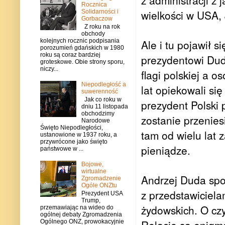
z administracji z
Rocznica
wielkości w USA,
Solidarności i
Gorbaczow
Z roku na rok
obchody
kolejnych rocznic podpisania
Ale i tu pojawił 
porozumień gdańskich w 1980
roku są coraz bardziej
prezydentowi Dud
groteskowe. Obie strony sporu,
niczy...
flagi polskiej a o
Niepodległość a
lat opiekowali si
suwerenność
Jak co roku w
prezydent Polski 
dniu 11 listopada
obchodzimy
zostanie przenies
Narodowe
Święto Niepodległości,
tam od wielu lat z
ustanowione w 1937 roku, a
przywrócone jako święto
pieniądze.
państwowe w ...
Bojowe,
wirtualne
Andrzej Duda spo
Zgromadzenie
Ogóle ONZtu
z przedstawiciela
Prezydent USA
Trump,
żydowskich. O cz
przemawiając na wideo do
ogólnej debaty Zgromadzenia
Ogólnego ONZ, prowokacyjnie