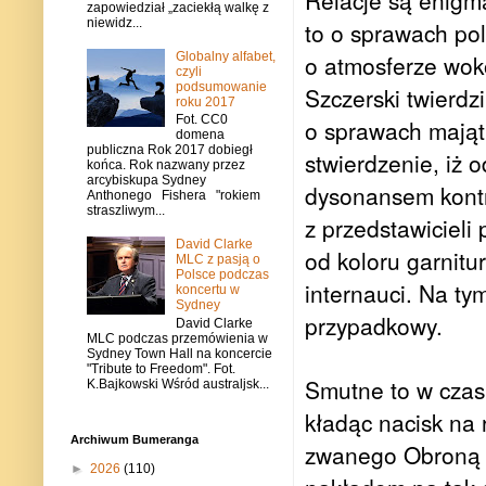
Relacje są enigm
zapowiedział „zaciekłą walkę z
niewidz...
to o sprawach po
Globalny alfabet,
o atmosferze wokó
czyli
podsumowanie
Szczerski twierdz
roku 2017
Fot. CC0
o sprawach mająt
domena
publiczna Rok 2017 dobiegł
stwierdzenie, iż 
końca. Rok nazwany przez
arcybiskupa Sydney
dysonansem kontra
Anthonego Fishera "rokiem
straszliwym...
z przedstawicieli
David Clarke
od koloru garnitu
MLC z pasją o
Polsce podczas
internauci. Na ty
koncertu w
Sydney
przypadkowy.
David Clarke
MLC podczas przemówienia w
Sydney Town Hall na koncercie
"Tribute to Freedom". Fot.
Smutne to w czas
K.Bajkowski Wśród australjsk...
kładąc nacisk na
Archiwum Bumeranga
zwanego Obroną T
►
2026
(110)