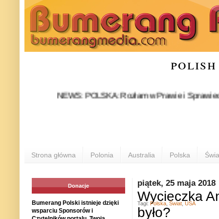
polish
NEWS: POLSKA: Rozłam w Prawie i Sprawiedliwości st
Strona główna
Polonia
Australia
Polska
Świa
piątek, 25 maja 2018
Donacje
Wycieczka An
Bumerang Polski istnieje dzięki
Tagi:
Polska
,
Świat
,
USA
było?
wsparciu Sponsorów i
Czytelników portalu. Twoja