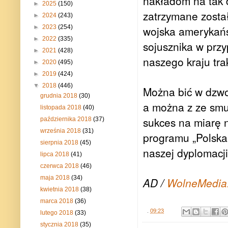
nakładom na tak d
►
2025
(150)
zatrzymane zosta
►
2024
(243)
►
2023
(254)
wojska amerykańsk
►
2022
(335)
sojusznika w prz
►
2021
(428)
naszego kraju tra
►
2020
(495)
►
2019
(424)
▼
2018
(446)
Można bić w dzwo
grudnia 2018
(30)
a można z ze smut
listopada 2018
(40)
sukces na miarę n
października 2018
(37)
września 2018
(31)
programu „Polska 
sierpnia 2018
(45)
naszej dyplomacji
lipca 2018
(41)
czerwca 2018
(46)
maja 2018
(34)
AD /
WolneMedia
kwietnia 2018
(38)
marca 2018
(36)
.
09:23
lutego 2018
(33)
stycznia 2018
(35)