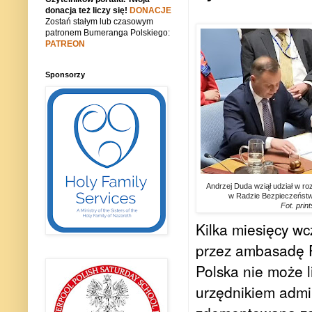
donacja też liczy się!
DONACJE
Zostań stałym lub czasowym
patronem Bumeranga Polskiego:
PATREON
Sponsorzy
Andrzej Duda wziął udział w ro
w Radzie Bezpieczeńst
Fot. prin
Kilka miesięcy wc
przez ambasadę Po
Polska nie może 
urzędnikiem admin