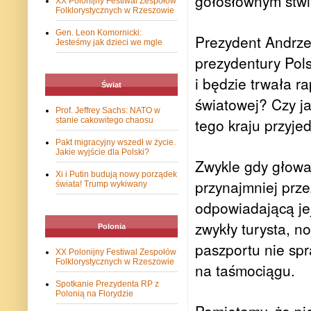
gołosłownym stwie
XX Polonijny Festiwal Zespołów
Folklorystycznych w Rzeszowie
Gen. Leon Komornicki:
Prezydent Andrze
Jesteśmy jak dzieci we mgle
prezydentury Polsk
i będzie trwała r
Świat
światowej? Czy ja
Prof. Jeffrey Sachs: NATO w
tego kraju przyjed
stanie cakowitego chaosu
Pakt migracyjny wszedł w życie.
Jakie wyjście dla Polski?
Zwykle gdy głowa 
Xi i Putin budują nowy porządek
przynajmniej prze
świata! Trump wykiwany
odpowiadającą jej
zwykły turysta, n
Polonia
paszportu nie spr
XX Polonijny Festiwal Zespołów
Folklorystycznych w Rzeszowie
na taśmociągu.
Spotkanie Prezydenta RP z
Polonią na Florydzie