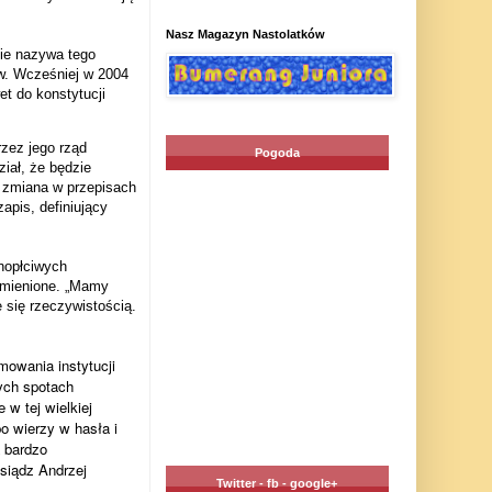
Nasz Magazyn Nastolatków
ie nazywa tego
tw. Wcześniej w 2004
et do konstytucji
zez jego rząd
Pogoda
iał, że będzie
 zmiana w przepisach
apis, definiujący
nopłciwych
zmienione. „Mamy
 się rzeczywistością.
jmowania instytucji
nych spotach
 w tej wielkiej
po wierzy w hasła i
 bardzo
ksiądz Andrzej
Twitter - fb - google+