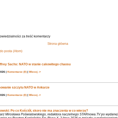
owiedzialności za treść komentarzy
Strona główna
do posta (Atom)
effrey Sachs: NATO w stanie cakowitego chaosu
2026 |
Komentarze (0)
|
Wiecej ->
owanie szczytu NATO w Ankarze
2026 |
Komentarze (0)
|
Wiecej ->
owski: Po co Kościół, skoro nie ma znaczenia w co wierzę?
rz Mirosława Poświatowskiego, redaktora naczelnego STARnowa.TV po wydanej
nice na Bractwo Kapłańskie Św. Piusa X, 2 lipca 2026 w związku z wyświęcenie