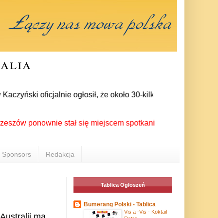
ralia
zyński oficjalnie ogłosił, że około 30-kilku posłów zrezygnow
 ponownie stał się miejscem spotkania Polonii z całego świat
Sponsors
Redakcja
Tablica Ogłoszeń
Bumerang Polski - Tablica
Vis a -Vis - Koktail
Australii ma