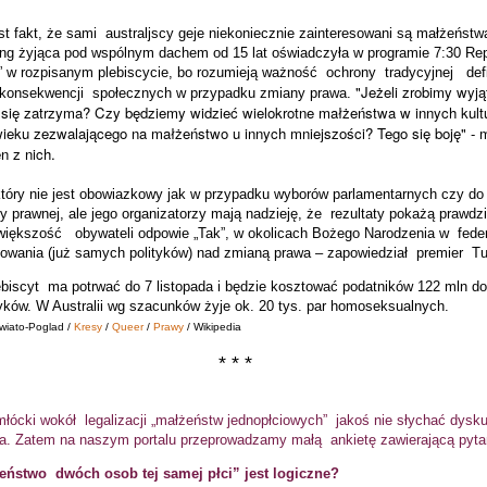
t fakt, że sami
australjscy geje niekoniecznie zainteresowani są małżeństw
ng żyjąca pod wspólnym dachem od 15 lat oświadczyła w programie 7:30 Re
” w rozpisanym plebiscycie, bo rozumieją ważność
ochrony
tradycyjnej
def
"Jeżeli zrobimy wyją
 konsekwencji
społecznych w przypadku zmiany prawa.
o się zatrzyma? Czy będziemy widzieć wielokrotne małżeństwa w innych kul
ieku zezwalającego na małżeństwo u innych mniejszości? Tego się boję" - 
n z nich.
który nie jest obowiazkowy jak w przypadku wyborów parlamentarnych czy do 
y prawnej, ale jego organizatorzy mają nadzieję, że rezultaty pokażą prawdz
 większość
obywateli odpowie „Tak”, w okolicach Bożego Narodzenia w
fede
osowania (już samych polityków) nad zmianą prawa – zapowiedział
premier
Tu
biscyt
ma potrwać do 7 listopada i będzie kosztować podatników 122 mln do
yków. W Australii wg szacunków żyje ok. 20 tys. par homoseksualnych.
wiato-Poglad /
Kresy
/
Queer
/
Prawy
/ Wikipedia
* * *
młócki wokół
legalizacji „małżeństw jednopłciowych”
jakoś nie słychać dysku
nia. Zatem na naszym portalu przeprowadzamy małą
ankietę zawierającą pyta
żeństwo
dwóch osob tej samej płci” jest logiczne?