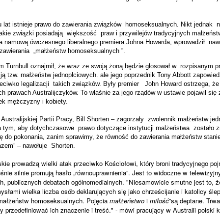
u lat istnieje prawo do zawierania związków
homoseksualnych. Nikt jednak
n
akie związki posiadają
większość
praw i przywilejów tradycyjnych małżeńs
i za namową ówczesnego liberalnego premiera Johna Howarda, wprowadził
naw
 zawierania
„małżeństw homoseksualnych ”.
m Turnbull oznajmił, że wraz ze swoją żoną będzie głosował w
rozpisanym pr
cją tzw. małżeństw jednopłciowych. ale jego poprzednik Tony Abbott zapowiedz
ciwko legalizacji
takich związków. Były premier
John Howard ostrzega, że
h prawach Australijczyków. To właśnie za jego rządów w ustawie pojawił się z
k mężczyzny i kobiety.
 Australijskiej Partii Pracy, Bill Shorten – zagorzały
zwolennik małżeństw jed
za tym, aby dotychczasowe
prawo dotyczące instytucji malżeństwa
zostało 
rę do pokonania, zanim sprawimy, że równość do zawierania małżeństw stanie
azem” – nawołuje
Shorten.
skie
prowadzą
wielki atak
przeciwko
Kości
o
ł
owi, który broni tradycyjnego po
eśnie
silnie promują hasło „równouprawnienia”. Jest to widoczne w telewizyj
h, publicznych debatach ogólnomedialnych.
"Niesamowicie smutne jest to, że
ysłami wielka liczba osób deklarujących się jako chrześcijanie i katolicy śle
 małżeństw homoseksualnych.
Pojęcia
małżeństwo
i
miłość
”są deptane. Trwa
przedefiniować ich znaczenie i treść." - mówi pracujący w Australii polski 