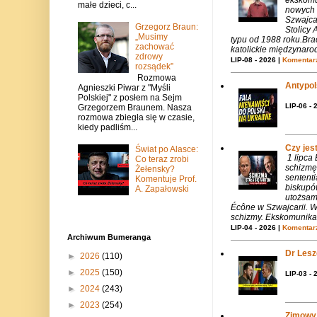
małe dzieci, c...
nowych 
Szwajca
Grzegorz Braun:
Stolicy 
„Musimy
typu od 1988 roku.Bra
zachować
katolickie międzynaro
zdrowy
LIP-08 - 2026 |
Komentarz
rozsądek”
Rozmowa
Antypols
Agnieszki Piwar z "Myśli
Polskiej" z posłem na Sejm
LIP-06 - 
Grzegorzem Braunem. Nasza
rozmowa zbiegła się w czasie,
kiedy padliśm...
Czy jes
Świat po Alasce:
1 lipca
Co teraz zrobi
schizmę
Żełensky?
sentent
Komentuje Prof.
biskupó
A. Zapałowski
utożsam
Écône w Szwajcarii. W
schizmy. Ekskomunika 
LIP-04 - 2026 |
Komentarz
Archiwum Bumeranga
Dr Lesze
►
2026
(110)
►
2025
(150)
LIP-03 - 
►
2024
(243)
►
2023
(254)
Zimowy 