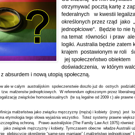
otrzymywać pocztą kartę z za
federalnych
w kwestii legaliz
określonych przez rząd
jako
jednopłciowe”.
Będzie to nie 
na temat
równości
i praw
ale
logiki. Australia będzie zatem
krajem
postawionym w roli
ś
jej społeczeństwo obiektem
doświadczenia,
w którym wal
z absurdem i nową utopią społeczną.
ów ale w calym
australijskim
spoleczenstwie doszło już do
ostrych
podział
i tzw. małżenstw jednopłciowych.
W referendum ogłoszonym przez liberalne
 legalizację związków homoseksualnych
(te są legalne od 2009 r.) ale prawne
finicja małżeństwa jako związku męzczyzny (męża) i kobiety
(żony)
jest
l
ma etymologia tego słowa wyjaśnia wszystko.
Toteż systemy prawne większ
szczególną ochroną.
Prawo australijskie (The Family Law Act 1975) również
a
jako związek mężczyzny i kobiety. Tymczasem obecne
władze Australii u
nie
plebiscycie określenie “same-sex marriage” („małżeństwo jednopłciowe” ) 