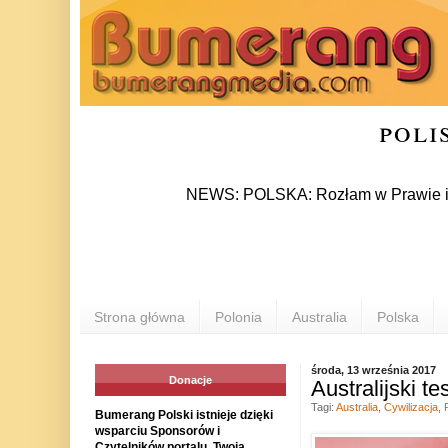
poli
NEWS: POLSKA: Rozłam w Prawie i Sprawie
Strona główna
Polonia
Australia
Polska
środa, 13 września 2017
Donacje
Australijski t
Tagi:
Australia
,
Cywilizacja
,
Bumerang Polski istnieje dzięki
wsparciu Sponsorów i
Czytelników portalu. Twoja