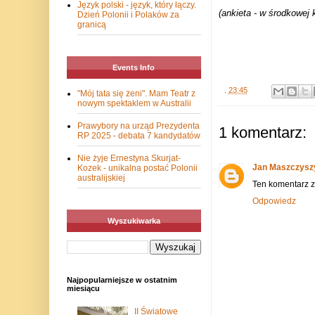
Język polski - język, który łączy.
(ankieta - w środkowej 
Dzień Polonii i Polaków za
granicą
Events Info
.
23:45
"Mój tata się żeni". Mam Teatr z
nowym spektaklem w Australii
Prawybory na urząd Prezydenta
1 komentarz:
RP 2025 - debata 7 kandydatów
Nie żyje Ernestyna Skurjat-
Jan Maszczysz
Kozek - unikalna postać Polonii
australijskiej
Ten komentarz zo
Odpowiedz
Wyszukiwarka
Najpopularniejsze w ostatnim
miesiącu
II Światowe