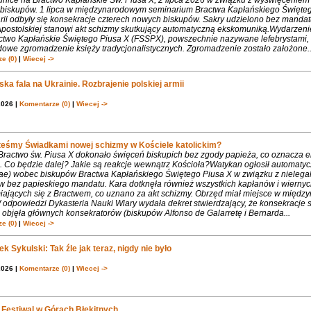
biskupów. 1 lipca w międzynarodowym seminarium Bractwa Kapłańskiego Święte
rii odbyły się konsekracje czterech nowych biskupów. Sakry udzielono bez mandat
Apostolskiej stanowi akt schizmy skutkujący automatyczną ekskomuniką.Wydarzeni
ctwo Kapłańskie Świętego Piusa X (FSSPX), powszechnie nazywane lefebrystami, 
dowe zgromadzenie księży tradycjonalistycznych. Zgromadzenie zostało założone..
e (0)
|
Wiecej ->
ka fala na Ukrainie. Rozbrajenie polskiej armii
2026 |
Komentarze (0)
|
Wiecej ->
teśmy Świadkami nowej schizmy w Kościele katolickim?
 Bractwo św. Piusa X dokonało święceń biskupich bez zgody papieża, co oznacza 
. Co będzie dalej? Jakie są reakcje wewnątrz Kościoła?Watykan ogłosił automaty
iae) wobec biskupów Bractwa Kapłańskiego Świętego Piusa X w związku z nielega
w bez papieskiego mandatu. Kara dotknęła również wszystkich kapłanów i wiernyc
iających się z Bractwem, co uznano za akt schizmy. Obrzęd miał miejsce w międ
 odpowiedzi Dykasteria Nauki Wiary wydała dekret stwierdzający, że konsekracje 
objęła głównych konsekratorów (biskupów Alfonso de Galarretę i Bernarda...
e (0)
|
Wiecej ->
k Sykulski: Tak źle jak teraz, nigdy nie było
2026 |
Komentarze (0)
|
Wiecej ->
Festiwal w Górach Błękitnych