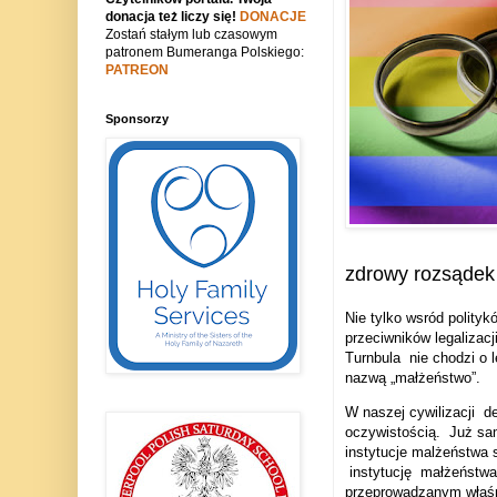
donacja też liczy się!
DONACJE
Zostań stałym lub czasowym
patronem Bumeranga Polskiego:
PATREON
Sponsorzy
zdrowy rozsądek 
Nie tylko wsród polityk
przeciwników legalizacj
Turnbula
nie chodzi o
nazwą „małżeństwo”.
W naszej cywilizacji
de
oczywistością.
Już sa
instytucje malżeństwa 
instytucję
małżeństw
przeprowadzanym właś