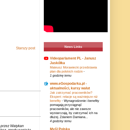
News Links
Starszy post
Videoparlament PL - Janusz
Jaskółka
Mateusz Morawiecki przedstawia
plan dla polskich rodzin
-
1 godzinę temu
www.eGospodarka.pl -
aktualności, kursy walut
Jak zatrzymać pracowników?
Ekspert: relacje są ważniejsze niż
benefity
-
Wynagrodzenie i benefity
pomagają przyciągnąć
pracowników, ale nie zawsze
wystarczają, by zatrzymać ich na
dłużej. Zdaniem Damiana...
4 godziny temu
 przez Watykan
Myśl Polska
m bez zgody papieża