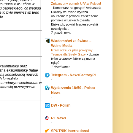
Zniszczony pomnik UPA w Polsce!
go Piusa X w Écône w
-
Komentarz na gorąco! Ambasada
u papieskiego, co według
Ukrainy w Polsce wyraża
e to było pierwszym tego
oburzenie z powodu zniszczenia
to
pomnika w Liskach (osada
.
Białystok, powiat hrubieszowski)
upamiętnia...
7 godzin temu
Wiadomości ze świata –
Wolne Media
Izrael odrzucił plan pokojowy
Trumpa dla Strefy Gazy
-
Uznaje
tylko te zapisy, które są mu na
rękę?
ekskomunikę oraz
1 dzień temu
czną ekskomunikę (latae
lną konsekracją nowych
Telegram - NewsFactoryPL
h formalnie
-
zynarodowym seminarium w
stanowią przestępstwo
Wydarzenia 18:50 - Polsat
News
-
DW - Polish
-
RT News
-
SPUTNIK International