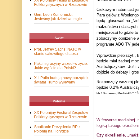
XX Polonijny Festiwal Zespołów
Folklorystycznych w Rzeszowie
Ciekawym natomiast jes
Gen. Leon Komornicki:
Para gejów z Woolongo
Jesteśmy jak dzieci we mgle
będą
głosować na „Nie
małżeństwa i dalszych
mniejszości to gdzie t
zobaczymy obniżenie w
Świat
programie ABC TV jede
Prof. Jeffrey Sachs: NATO w
stanie cakowitego chaosu
Wprawdzie plebiscyt , 
będzie miał żadnej moc
Pakt migracyjny wszedł w życie.
Australijczyków.
Jeśli
Jakie wyjście dla Polski?
dojdzie do debaty i gł
Xi i Putin budują nowy porządek
Rozpoczęty wczoraj ple
świata! Trump wykiwany
będzie 0.2% Australicz
kb / BumerangMedia/ABC / Ś
Polonia
XX Polonijny Festiwal Zespołów
Folklorystycznych w Rzeszowie
W ferworze medialnej
logiką takiego określe
Spotkanie Prezydenta RP z
Polonią na Florydzie
Czy określenie, „mał