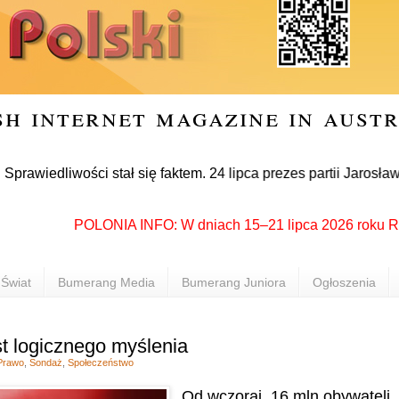
sh internet magazine in aust
dliwości stał się faktem. 24 lipca prezes partii Jarosław Kac
POLONIA INFO: W dniach 15–21 lipca 2026 roku Rzeszów
Świat
Bumerang Media
Bumerang Juniora
Ogłoszenia
est logicznego myślenia
Prawo
,
Sondaż
,
Społeczeństwo
Od wczoraj
16 mln obywateli