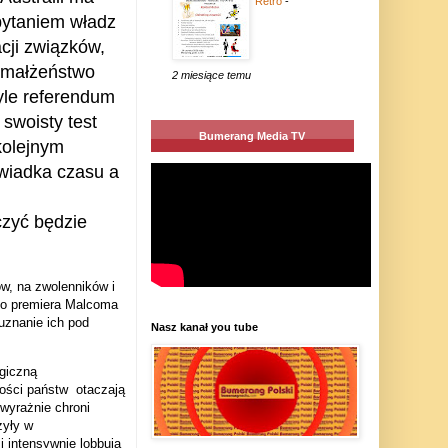
Retro
-
pytaniem władz
acji związków,
„małżeństwo
2 miesiące temu
tyle referendum
 swoisty test
Bumerang Media TV
 kolejnym
wiadka czasu a
czyć będzie
ów, na zwolenników i
go premiera Malcoma
 uznanie ich pod
Nasz kanał you tube
ogiczną
ości państw
otaczają
 wyrażnie chroni
żyły w
i intensywnie lobbują