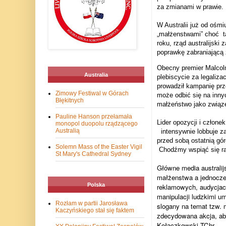
za zmianami w prawie.
W Australii już od ośmi
„małżenstwami” choć
t
roku, rząd australijsk
poprawkę zabraniającą
Obecny premier
Malcol
Australia
plebiscycie za legaliza
prowadził kampanię prze
Zimowy Festiwal w Górach
może odbić się na innyc
Błękitnych
małżeństwo jako związe
Pauline Hanson przełamała
Lider opozycji i członek
monopol duopolu rządzącego
Australią
intensywnie lobbuje 
przed sobą ostatnią gó
Solemn Mass of the Easter Vigil
Chodźmy wspiąć się r
St Mary's Cathedral Sydney
Główne media
australij
małżenstwa a jednocz
Polska
reklamowych, audycjac
manipulacji ludzkimi um
Rozłam w partii Jarosława
slogany na temat tzw.
Kaczyńskiego stał się faktem
zdecydowana akcja, aby 
Kołaczkowski TChr.