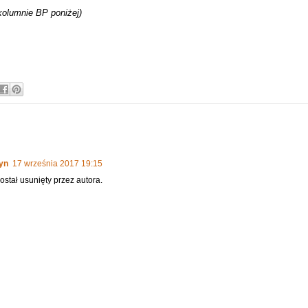
kolumnie BP poniżej)
yn
17 września 2017 19:15
stał usunięty przez autora.