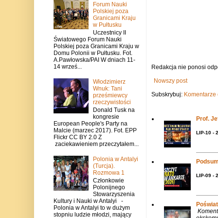
Forum Nauki
Polskiej poza
Granicami Kraju
w Pułtusku
Uczestnicy II
Światowego Forum Nauki
Polskiej poza Granicami Kraju w
Domu Polonii w Pułtusku. Fot.
A.Pawłowska/PAI W dniach 11-
14 wrześ...
Redakcja nie ponosi odp
Nowszy post
Włodzimierz
Wnuk: Tani
Subskrybuj:
Komentarze 
prześmiewcy
rzeczywistości
Donald Tusk na
kongresie
Prof. J
European People's Party na
Malcie (marzec 2017). Fot. EPP
LIP-10 - 
Flickr CC BY 2.0 Z
zaciekawieniem przeczytałem...
Polonia w Antalyi
Podsum
(Turcja).
Rozmowa 1
LIP-09 - 
Członkowie
Polonijnego
Stowarzyszenia
Kultury i Nauki w Antalyi -
Poświat
Polonia w Antalyi to w dużym
Komenta
stopniu ludzie młodzi, mający
ekskomu