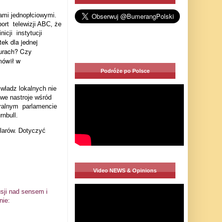
ami jednopłciowymi.
port
telewizji ABC, że
inicji
instytucji
tek dla jednej
turach? Czy
mówił w
Podróże po Polsce
wladz lokalnych nie
iwe nastroje wśród
ralnym
parlamencie
rnbull.
larów. Dotyczyć
Video NEWS & Opinions
sji nad sensem i
nie: