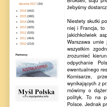
Brukseli, stąd pr
stycznia 2017
(34)
żebyśmy dostarcz
►
2016
(442)
►
2015
(380)
Niestety skutki p
►
2014
(359)
niej i Francja, 
►
2013
(405)
►
2012
(535)
jakichkolwiek as
►
2011
(464)
Warszawa umie j
►
2010
(210)
wszystkim zgod
zrozumieć kierun
Partnerzy
odpychanie Pol
ewentualnego res
Komisarze, prz
wynikających z prz
mówimy o dążeni
polityk. To na 
Polsce. Jednak p