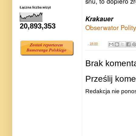
snu, to dopiero z
Łączna liczba wizyt
Krakauer
20,893,353
Obserwator Polit
.
18:00
Brak komenta
Prześlij kome
Redakcja nie ponos