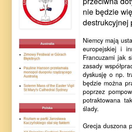
przeciwna dot
nie będzie wi
destrukcyjnej 
Niemcy mają usta
Australia
europejskiej i 
Zimowy Festiwal w Górach
Francuzami jak s
Błękitnych
zasady współprac
Pauline Hanson przełamała
dyskusję o np. t
monopol duopolu rządzącego
Australią
będzie można pra
Solemn Mass of the Easter Vigil
poprzez pompowa
St Mary's Cathedral Sydney
potraktowana ta
ślady.
Polska
Rozłam w partii Jarosława
Kaczyńskiego stał się faktem
Grecja duszona p