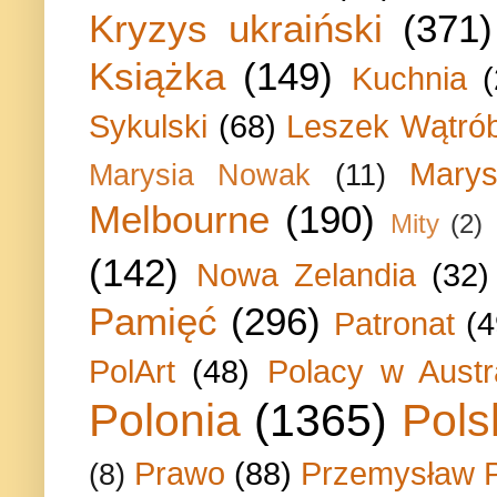
Kryzys ukraiński
(371)
Książka
(149)
Kuchnia
Sykulski
(68)
Leszek Wątrób
Marys
Marysia Nowak
(11)
Melbourne
(190)
Mity
(2)
(142)
Nowa Zelandia
(32)
Pamięć
(296)
Patronat
(4
PolArt
(48)
Polacy w Austra
Polonia
(1365)
Pols
Prawo
(88)
Przemysław P
(8)