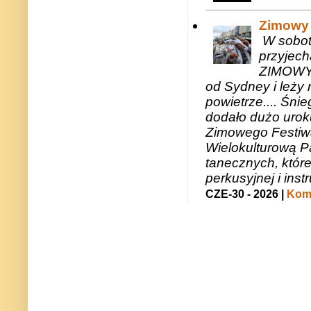
Zimowy 
W sobotę
przyjech
ZIMOWY 
od Sydney i leży 
powietrze.... Śni
dodało dużo uroku
Zimowego Festiwal
Wielokulturową P
tanecznych, któr
perkusyjnej i in
CZE-30 - 2026 |
Kome