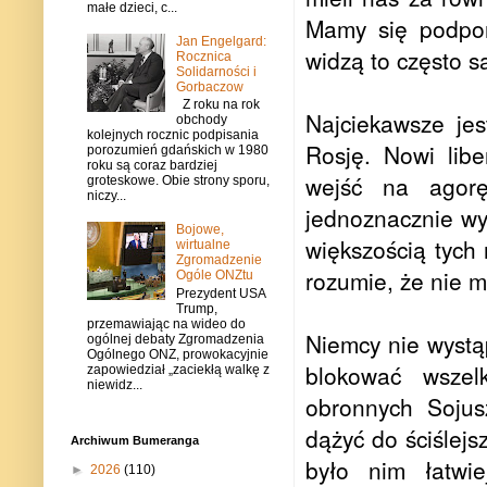
małe dzieci, c...
Mamy się podporz
Jan Engelgard:
widzą to często 
Rocznica
Solidarności i
Gorbaczow
Z roku na rok
Najciekawsze je
obchody
kolejnych rocznic podpisania
Rosję. Nowi lib
porozumień gdańskich w 1980
roku są coraz bardziej
wejść na agorę
groteskowe. Obie strony sporu,
niczy...
jednoznacznie wy
Bojowe,
większością tych 
wirtualne
Zgromadzenie
rozumie, że nie m
Ogóle ONZtu
Prezydent USA
Trump,
przemawiając na wideo do
Niemcy nie wystą
ogólnej debaty Zgromadzenia
Ogólnego ONZ, prowokacyjnie
blokować wszelk
zapowiedział „zaciekłą walkę z
niewidz...
obronnych Sojus
dążyć do ściślejs
Archiwum Bumeranga
było nim łatwie
►
2026
(110)