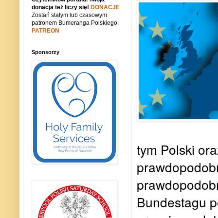
donacja też liczy się!
DONACJE
Zostań stałym lub czasowym
patronem Bumeranga Polskiego:
PATREON
Sponsorzy
tym Polski or
prawdopodobni
prawdopodobni
Bundestagu po