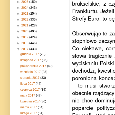
brukselskie, z c
►
2025
(150)
►
2024
(243)
Frankfurtu. Jeże
►
2023
(254)
Strefy Euro, to b
►
2022
(335)
►
2021
(428)
Obserwując te za
►
2020
(495)
►
2019
(424)
stopniowo zaczyna
►
2018
(446)
Co ciekawe, cor
▼
2017
(433)
słowa tragicznie
grudnia 2017
(28)
listopada 2017
(36)
wyciskaniu Polski
października 2017
(40)
dochodzą kwestie
września 2017
(28)
poroniona koncep
sierpnia 2017
(33)
– to musi stworz
lipca 2017
(44)
czerwca 2017
(39)
obecnie rządzący i
maja 2017
(47)
nie chce dominuj
kwietnia 2017
(36)
poparcie polity
marca 2017
(34)
lutego 2017
(34)