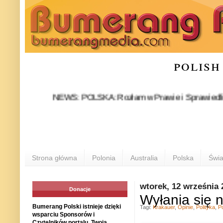
polish
NEWS: POLSKA: Rozłam w Prawie i Sprawiedliwości stał
Strona główna
Polonia
Australia
Polska
Świa
wtorek, 12 września 
Donacje
Wyłania się 
Bumerang Polski istnieje dzięki
Tagi:
Krakauer
,
Opinie
,
Polityka
,
P
wsparciu Sponsorów i
Czytelników portalu. Twoja