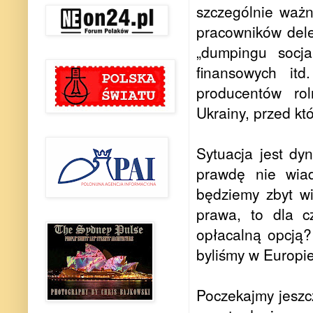
szczególnie ważn
pracowników del
„dumpingu socja
finansowych itd
producentów rol
Ukrainy, przed kt
Sytuacja jest dy
prawdę nie wia
będziemy zbyt w
prawa, to dla c
opłacalną opcją?
byliśmy w Europi
Poczekajmy jeszc