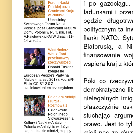
i po gazociągu.
Forum Nauki
Polskiej poza
ładunkami i prze
Granicami Kraju
w Pułtusku
będzie długotr
Uczestnicy II
Światowego Forum Nauki
politycznym ta in
Polskiej poza Granicami Kraju w
Domu Polonii w Pułtusku. Fot.
flanki NATO. Syt
A.Pawłowska/PAI W dniach 11-
14 wrześ...
Białorusią, a N
Włodzimierz
finansowanie wo
Wnuk: Tani
prześmiewcy
wspiera kraj z k
rzeczywistości
Donald Tusk na
kongresie
European People's Party na
Póki co rzeczywi
Malcie (marzec 2017). Fot. EPP
Flickr CC BY 2.0 Z
demokratyczno-li
zaciekawieniem przeczytałem...
nielegalnych imi
Polonia w Antalyi
(Turcja).
płaszczyźnie os
Rozmowa 1
Członkowie
słuchając argum
Polonijnego
Stowarzyszenia
prawo. Jest to ty
Kultury i Nauki w Antalyi -
Polonia w Antalyi to w dużym
mieli nas za rów
stopniu ludzie młodzi, mający