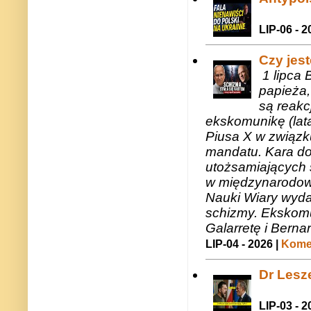
LIP-06 - 2
Czy jes
1 lipca 
papieża,
są reakc
ekskomunikę (lat
Piusa X w związk
mandatu. Kara do
utożsamiających 
w międzynarodow
Nauki Wiary wyda
schizmy. Ekskomu
Galarretę i Bernar
LIP-04 - 2026 |
Komen
Dr Lesze
LIP-03 - 2