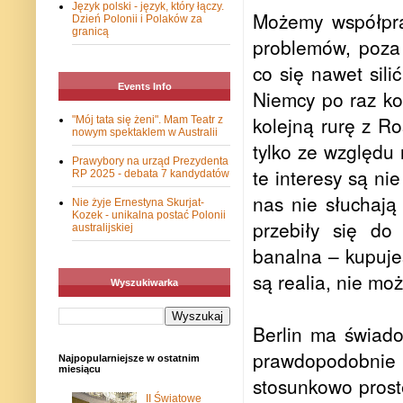
Język polski - język, który łączy.
Możemy współpra
Dzień Polonii i Polaków za
granicą
problemów, poza
co się nawet sili
Events Info
Niemcy po raz ko
kolejną rurę z Ro
"Mój tata się żeni". Mam Teatr z
nowym spektaklem w Australii
tylko ze względu 
Prawybory na urząd Prezydenta
te interesy są n
RP 2025 - debata 7 kandydatów
nas nie słuchają
Nie żyje Ernestyna Skurjat-
Kozek - unikalna postać Polonii
przebiły się do
australijskiej
banalna – kupujes
są realia, nie mo
Wyszukiwarka
Berlin ma świado
prawdopodobnie 
Najpopularniejsze w ostatnim
miesiącu
stosunkowo prost
II Światowe