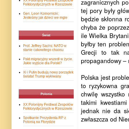
zagranicznych po
XX Polonijny Festiwal Zespołów
Folklorystycznych w Rzeszowie
tej pory były gł
Gen. Leon Komornicki:
będzie skłonna r
Jesteśmy jak dzieci we mgle
chyba że poprzez
ile Wielka Brytan
Świat
byłby ten proble
Prof. Jeffrey Sachs: NATO w
stanie cakowitego chaosu
Grecji to tak n
propagandowy – n
Pakt migracyjny wszedł w życie.
Jakie wyjście dla Polski?
Xi i Putin budują nowy porządek
Polska jest prob
świata! Trump wykiwany
to ryzykowna gra
chwilę wszystko
Polonia
takimi kwestiam
XX Polonijny Festiwal Zespołów
jednak nie da s
Folklorystycznych w Rzeszowie
zwłaszcza od Nie
Spotkanie Prezydenta RP z
Polonią na Florydzie