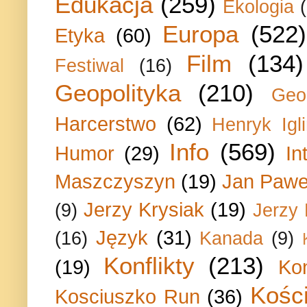
Edukacja
(259)
Ekologia
Europa
(522)
Etyka
(60)
Film
(134)
Festiwal
(16)
Geopolityka
(210)
Geo
Harcerstwo
(62)
Henryk Igli
Info
(569)
Humor
(29)
In
Maszczyszyn
(19)
Jan Paweł
Jerzy Krysiak
(19)
(9)
Jerzy
Język
(31)
(16)
Kanada
(9)
Konflikty
(213)
(19)
Ko
Kości
Kosciuszko Run
(36)