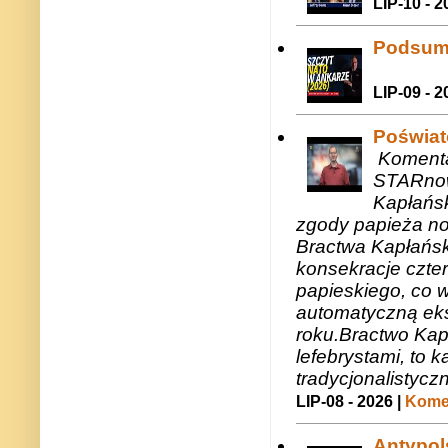
LIP-10 - 2
Podsum
LIP-09 - 2
Poświat
Komenta
STARnow
Kapłańsk
zgody papieża n
Bractwa Kapłańsk
konsekracje czte
papieskiego, co w
automatyczną eks
roku.Bractwo Ka
lefebrystami, to
tradycjonalistycz
LIP-08 - 2026 |
Komen
Antypols