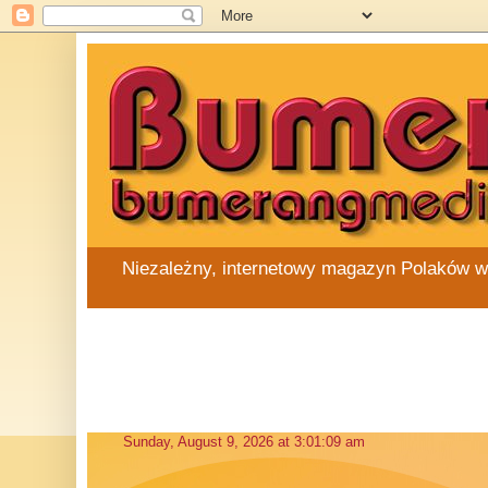
Niezależny, internetowy magazyn Polaków w Au