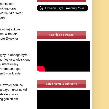
gadnieniom
skiego oraz
Marrickvile West
ach.
botniej szkole
om w trakcie
Podróże po Polsce
 p/o Dyrektor
języka obcego było
, jęzka angielskiego
 interesujący
 dobranie gier i
zniów w klasie.
Video NEWS & Opinions
e swojej edukacji
tarszych oraz szkoł
elskiego oraz
względnieniem