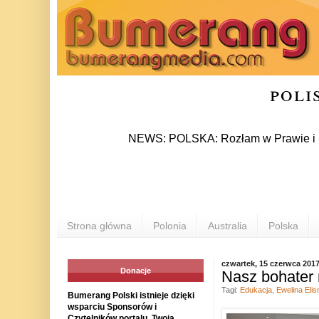
poli
NEWS: POLSKA: Rozłam w Prawie i Sprawiedl
Strona główna
Polonia
Australia
Polska
czwartek, 15 czerwca 201
Donacje
Nasz bohater 
Tagi:
Edukacja
,
Ewelina Eli
Bumerang Polski istnieje dzięki
wsparciu Sponsorów i
Czytelników portalu. Twoja