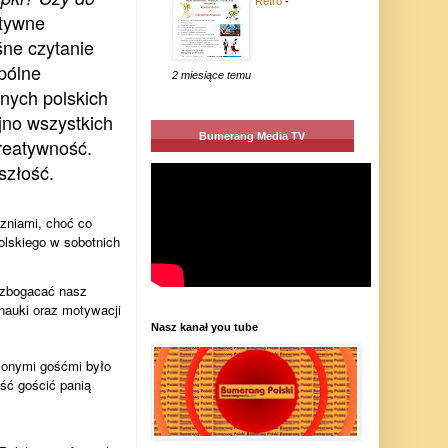
Retro
-
tywne
śne czytanie
pólne
2 miesiące temu
jnych polskich
jno wszystkich
Bumerang Media TV
Kreatywność.
szłość.
czniami, choć co
olskiego w sobotnich
wzbogacać nasz
nauki oraz motywacji
Nasz kanał you tube
zonymi gośćmi było
ść gościć panią