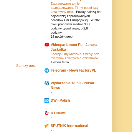
Zapracowanie to nie
zaangażowanie. Firmy popełniają
kosztowny błąd
-
Polacy należą do
najbardziej zapracowanych
narodów Unii Europejskiej – w 2025
roku pracowali średnio 38,7
godziny tygodniowo, o 2,8
godziny...
18 godzin temu
Videoparlament PL - Janusz
Jaskółka
Koalicja Obywatelska: Szkoły bez
telefonów i płatnych e-dzienników
-
1 dzień temu
Starszy post
Telegram - NewsFactoryPL
-
Wydarzenia 18:50 - Polsat
News
-
DW - Polish
-
RT News
-
SPUTNIK International
-