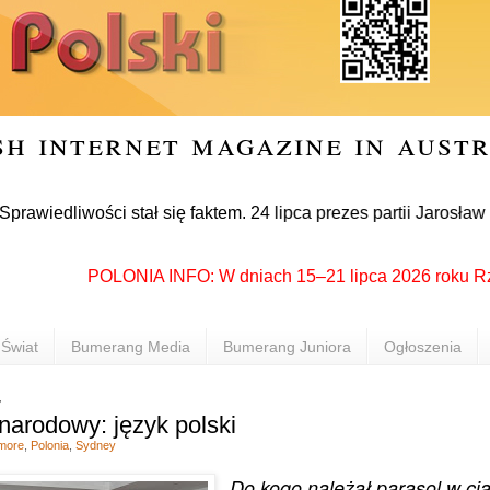
sh internet magazine in aust
iwości stał się faktem. 24 lipca prezes partii Jarosław Kaczy
POLONIA INFO: W dniach 15–21 lipca 2026 roku Rzeszów 
Świat
Bumerang Media
Bumerang Juniora
Ogłoszenia
7
narodowy: język polski
smore
,
Polonia
,
Sydney
Do kogo należał parasol w ci