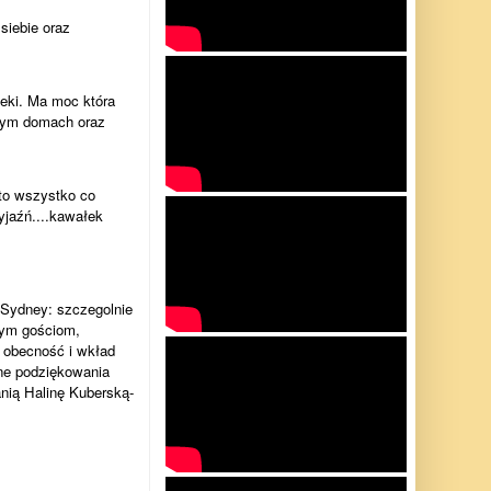
siebie oraz
ieki. Ma moc która
szym domach oraz
 to wszystko co
zyjaźń....kawałek
 Sydney: szczegolnie
onym gościom,
 obecność i wkład
lne podziękowania
anią Halinę Kuberską-