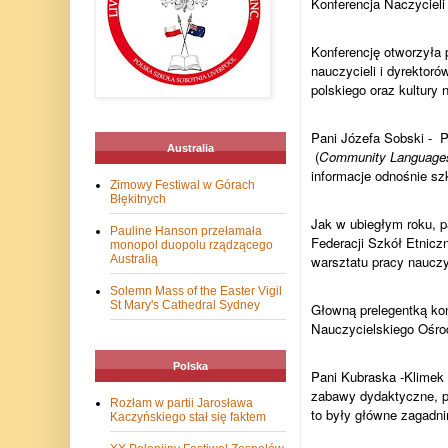
Konferencja Naczycieli
Konferencję otworzyła 
nauczycieli i dyrektor
polskiego oraz kultury
Pani Józefa Sobski -
P
Australia
(
Community Languages
informacje odnośnie sz
Zimowy Festiwal w Górach
Błękitnych
Jak w ubiegłym roku, p
Pauline Hanson przełamała
Federacji Szkół Etnic
monopol duopolu rządzącego
Australią
warsztatu pracy nauczyc
Solemn Mass of the Easter Vigil
St Mary's Cathedral Sydney
Głowną prelegentką kon
Nauczycielskiego Ośro
Polska
Pani Kubraska -Klimek 
zabawy dydaktyczne, pl
Rozłam w partii Jarosława
to były główne zagadni
Kaczyńskiego stał się faktem