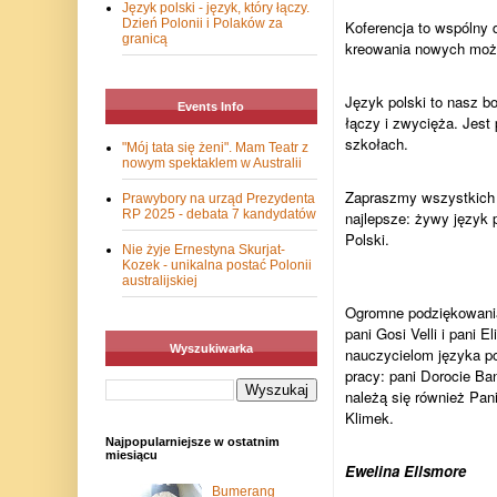
Język polski - język, który łączy.
Dzień Polonii i Polaków za
Koferencja to wspólny d
granicą
kreowania nowych możli
Język polski to nasz b
Events Info
łączy i zwycięża. Jest
szkołach.
"Mój tata się żeni". Mam Teatr z
nowym spektaklem w Australii
Zapraszmy wszystkich c
Prawybory na urząd Prezydenta
RP 2025 - debata 7 kandydatów
najlepsze: żywy język p
Polski.
Nie żyje Ernestyna Skurjat-
Kozek - unikalna postać Polonii
australijskiej
Ogromne podziękowania 
pani Gosi Velli i pani
Wyszukiwarka
nauczycielom języka po
pracy: pani Dorocie Ban
należą się również Pan
Klimek.
Najpopularniejsze w ostatnim
miesiącu
Ewelina Ellsmore
Bumerang