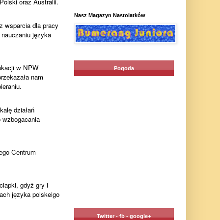
lski oraz Australii.
Nasz Magazyn Nastolatków
z wsparcia dla pracy
w nauczaniu języka
dukacji w NPW
Pogoda
 przekazała nam
ieraniu.
kalę działań
o wzbogacania
nego Centrum
iapki, gdyż gry i
ach języka polskeigo
Twitter - fb - google+