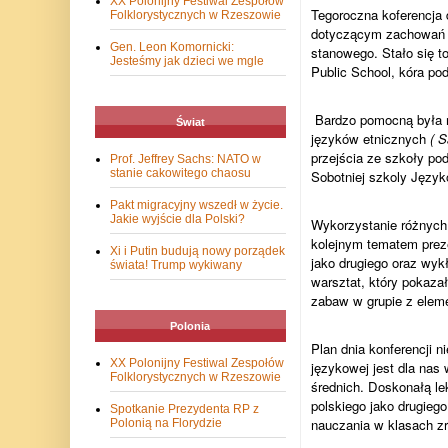
XX Polonijny Festiwal Zespołów
Tegoroczna koferencja
Folklorystycznych w Rzeszowie
dotyczącym zachowań u
Gen. Leon Komornicki:
stanowego. Stało się t
Jesteśmy jak dzieci we mgle
Public School, kóra po
Bardzo pomocną była r
Świat
języków etnicznych
( 
przejścia ze szkoły po
Prof. Jeffrey Sachs: NATO w
stanie cakowitego chaosu
Sobotniej szkoly Język
Pakt migracyjny wszedł w życie.
Jakie wyjście dla Polski?
Wykorzystanie różnych
kolejnym tematem prez
Xi i Putin budują nowy porządek
jako drugiego oraz wyk
świata! Trump wykiwany
warsztat, który pokaza
zabaw w grupie z eleme
Polonia
Plan dnia konferencji 
XX Polonijny Festiwal Zespołów
językowej jest dla nas
Folklorystycznych w Rzeszowie
średnich. Doskonałą le
polskiego jako drugieg
Spotkanie Prezydenta RP z
nauczania w klasach 
Polonią na Florydzie