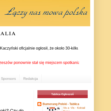
ralia
ński oficjalnie ogłosił, że około 30-kilku posłów zrezygnował
ponownie stał się miejscem spotkania Polonii z całego świata
Sponsors
Redakcja
Tablica Ogłoszeń
Bumerang Polski - Tablica
Vis a -Vis - Koktail
apki? Czy do