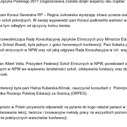
 Języka Polskiego 2017 zorganizowana została dzięki wsparciu obu rządów: Po
pani Konsul Generalna RP – Regina Jurkowska wyrażając słowa uznania ora
ów szkół polonijnych. W swojej wypowiedzi pani Konsul podkreśliła wartości 
 na tym odległym od ojczyzny końcu świata.
rzewodnicząca Rady Konsultacyjnej Języków Etninczych przy Ministrze E
 School Boar
d), była jednym z gości honorowych konferencji. Pani Sobska
kół etnicznych w NPW oraz roli jaką odgrywa Rada Konsultacyjna w ich
wsp
an Albert Vella, Prezydent Federacji Szkół Etnicznych w NPW, przedstawił s
znych w NPW we wspieraniu działalności szkół, zdobywania funduszy oraz d
ieli.
ferencji była pani Halina Kubarska-Klimek, nauczyciel konsultant z
Polonij
dka Rozwoju Polskiej Edukacji za Granicą (ORPEG).
prosto w Polski przywiozła odpowiedź na pytanie do kogo należał parasol w c
anowanie lekcji, twórcze i innowacyjne metody pracy na wszystkich poziom
nia praktycznych warsztatów konferencji.