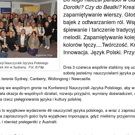
Krea
Dorotki? Czy do Beatki?
zapamiętywanie wierszy. Gło
bajek z odtwarzaniem ról. Ws
śpiewanie i tańczenie tradycy
melodii. Zapamiętywanie kole
kolorów tęczy....Twórczość. 
Innowacja. Język Polski. Przy
cji Nauczycieli Języka Polskiego
Dnia 3 czerwca wspólnie staliśmy się u
ark Inn w Sydneny.
Fot. B.Filip
sobotę jesteśmy nauczycielami języka p
 terenie Sydney, Canberry, Wollongong i Newcastle.
się we wspólnym gronie na Konferencji Nauczycieli Języka Polskiego, aby 
ała okazja do wspólnych działań, rozwoju przyjaźni, wymiany doświadczeń, 
 rzecz pielęgnowania języka i kultury polskiej.
 to wyjątkowe wydarzenie 49 nauczycieli języka polskiego, a wraz z zapros
ta zaproszonych gości była wyjątkowo imponująca, gdyż mieliśmy przyjemno
 i również prelegentki z Australii.