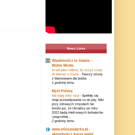
News Links
Wiadomości ze świata –
Wolne Media
Izrael płaci miliony, by uczyć czaty
AI kłamać o Gazie
-
Tworzy strony
z kłamstwami dla botów.
1 godzinę temu
Myśl Polska
Nie lubię mieć racji
-
Spełniły się
moje przewidywania co do joty. Nikt
przy zdrowych zmysłach nie
bredzi już, że Ukraińcy po roku
2022 będą mieli nowych bohaterów
i pogrzebią ...
2 godziny temu
www.eGospodarka.pl -
aktualności, kursy walut