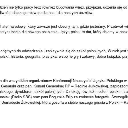
zień nie tylko pracy lecz również budowania więzi, przyjaźni, uczenia się od 
wości dalszego rozwoju dla nas i dla naszych uczniów.
ohater narodowy, ktory zawsze jest obecny tam, gdzie jesteśmy. Przetrwał w
 przyszłością dla nowego pokolenia. Język polski to dar, który dajemy w na
hętnych do odwiedzania i zapisywnia się do szkół polonijnych. W nich jest
olski, historia, geografia, plastyka, wspólne gry i zabawy, dobra książka, pr
dla wszystkich organizatorow Konferencji Nauczycieli Języka Polskiego w
 Eli Cesarski oraz pani Konsul Generalnej RP – Reginie Jurkowskiej, zaprosz
lskiego, dyrektorom szkół polonijnych. Dziekuję również mediom polskim za
asiak (Radio SBS) oraz pani Bogumile Filip za zrobienie fotografii. Szczegó
i Bernadecie Żukowskiej, która gościła u siebie naszego gościa z Polski – P