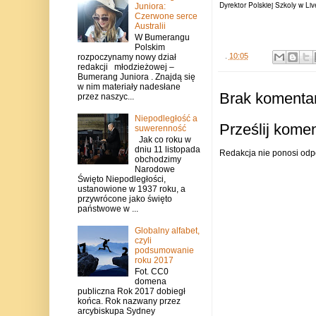
Dyrektor Polskiej Szkoly w Liv
Juniora:
Czerwone serce
Australii
W Bumerangu
Polskim
.
10:05
rozpoczynamy nowy dział
redakcji młodzieżowej –
Bumerang Juniora . Znajdą się
w nim materiały nadesłane
Brak komentar
przez naszyc...
Niepodległość a
Prześlij kome
suwerenność
Jak co roku w
dniu 11 listopada
Redakcja nie ponosi odp
obchodzimy
Narodowe
Święto Niepodległości,
ustanowione w 1937 roku, a
przywrócone jako święto
państwowe w ...
Globalny alfabet,
czyli
podsumowanie
roku 2017
Fot. CC0
domena
publiczna Rok 2017 dobiegł
końca. Rok nazwany przez
arcybiskupa Sydney