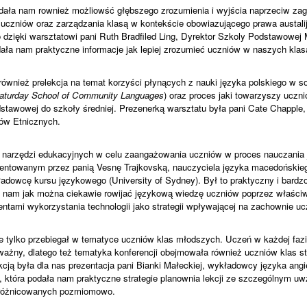
 dała nam rownież możliowść głębszego zrozumienia i wyjścia naprzeciw za
czniów oraz zarządzania klasą w kontekście obowiazującego prawa austalij
o dzięki warsztatowi pani Ruth Bradfiled Ling, Dyrektor Szkoly Podstawowej 
dała nam praktyczne informacje jak lepiej zrozumieć uczniów w naszych klas
ównież prelekcja na temat korzyści płynących z nauki języka polskiego w so
Saturday School of Community Languages
) oraz proces jaki towarzyszy uczni
dstawowej do szkoły średniej. Prezenerką warsztatu była pani Cate Chapple,
ów Etnicznych.
 narzędzi edukacyjnych w celu zaangażowania uczniów w proces nauczania 
entowanym przez panią Vesnę Trajkovską, nauczyciela języka macedońskiego
ładowcę kursu językowego (University of Sydney). Był to praktyczny i bardzo
ł nam jak można ciekawie rowijać językową wiedzę uczniów poprzez właściwe
ntami wykorzystania technologii jako strategii wpływającej na zachownie uc
nie tylko przebiegał w tematyce uczniów klas młodszych. Uczeń w każdej fazi
 ważny, dlatego też tematyka konferencji obejmowała również uczniów klas s
kcją była dla nas prezentacja pani Bianki Małeckiej, wykładowcy języka angi
o, która podała nam praktyczne strategie planownia lekcji ze szczególnym u
zróżnicowanych pozmiomowo.