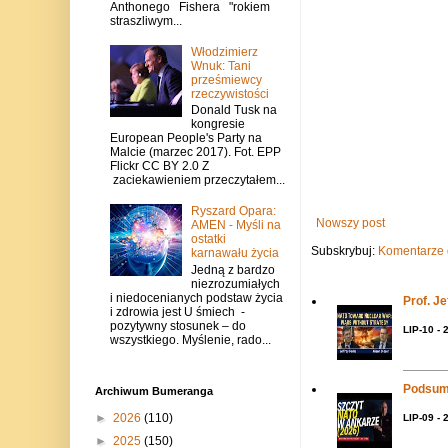
Anthonego Fishera "rokiem
straszliwym...
Włodzimierz
Wnuk: Tani
prześmiewcy
rzeczywistości
Donald Tusk na
kongresie
European People's Party na
Malcie (marzec 2017). Fot. EPP
Flickr CC BY 2.0 Z
zaciekawieniem przeczytałem...
Ryszard Opara:
Nowszy post
AMEN - Myśli na
ostatki
Subskrybuj:
Komentarze 
karnawału życia
Jedną z bardzo
niezrozumiałych
i niedocenianych podstaw życia
Prof. J
i zdrowia jest U śmiech -
pozytywny stosunek – do
LIP-10 - 
wszystkiego. Myślenie, rado...
Podsum
Archiwum Bumeranga
►
2026
(110)
LIP-09 - 
►
2025
(150)