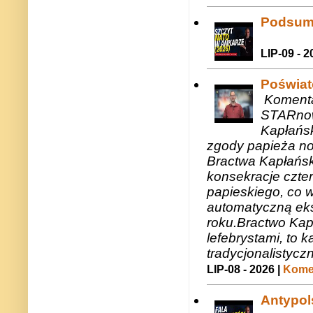
Podsum
LIP-09 - 2
Poświat
Komenta
STARnow
Kapłańsk
zgody papieża n
Bractwa Kapłańsk
konsekracje czte
papieskiego, co w
automatyczną eks
roku.Bractwo Ka
lefebrystami, to
tradycjonalistycz
LIP-08 - 2026 |
Komen
Antypols