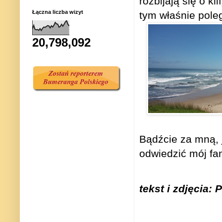
rozbijają się o k
Łączna liczba wizyt
tym właśnie pole
20,798,092
Bądźcie za mną, j
odwiedzić mój fa
tekst i zdjęcia: 