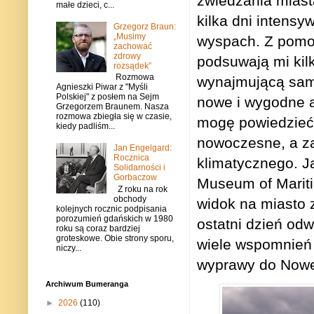
zwiedzania miast
małe dzieci, c...
kilka dni intens
Grzegorz Braun:
„Musimy
wyspach. Z pomoc
zachować
zdrowy
podsuwają mi kil
rozsądek”
Rozmowa
wynajmującą samo
Agnieszki Piwar z "Myśli
Polskiej" z posłem na Sejm
nowe i wygodne a
Grzegorzem Braunem. Nasza
rozmowa zbiegła się w czasie,
mogę powiedzieć 
kiedy padliśm...
nowoczesne, a z
Jan Engelgard:
Rocznica
klimatycznego. J
Solidarności i
Gorbaczow
Museum of Mariti
Z roku na rok
obchody
widok na miasto 
kolejnych rocznic podpisania
porozumień gdańskich w 1980
ostatni dzień od
roku są coraz bardziej
groteskowe. Obie strony sporu,
wiele wspomnień 
niczy...
wyprawy do Nowej
Archiwum Bumeranga
►
2026
(110)