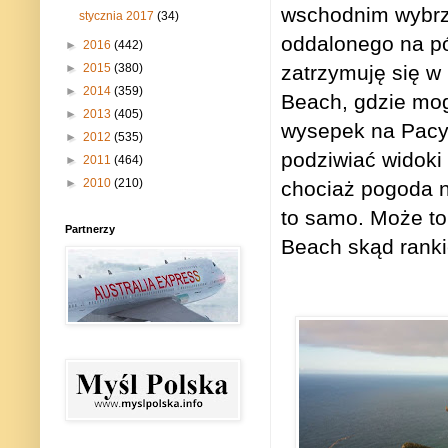
wschodnim wybrze
stycznia 2017
(34)
oddalonego na pó
►
2016
(442)
zatrzymuję się w
►
2015
(380)
►
2014
(359)
Beach, gdzie mog
►
2013
(405)
wysepek na Pacyf
►
2012
(535)
podziwiać widoki
►
2011
(464)
►
2010
(210)
chociaż pogoda n
to samo. Może to
Partnerzy
Beach skąd rank