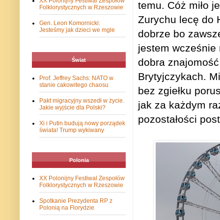
XX Polonijny Festiwal Zespołów
temu. Cóż miło je
Folklorystycznych w Rzeszowie
Zurychu lecę do 
Gen. Leon Komornicki:
Jesteśmy jak dzieci we mgle
dobrze bo zawsze
jestem wcześnie 
dobra znajomość 
Świat
Brytyjczykach. M
Prof. Jeffrey Sachs: NATO w
stanie cakowitego chaosu
bez zgiełku poru
Pakt migracyjny wszedł w życie.
jak za każdym ra
Jakie wyjście dla Polski?
pozostałości post
Xi i Putin budują nowy porządek
świata! Trump wykiwany
Polonia
XX Polonijny Festiwal Zespołów
Folklorystycznych w Rzeszowie
Spotkanie Prezydenta RP z
Polonią na Florydzie