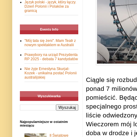
Język polski - język, który łączy.
Dzień Polonii i Polaków za
granicą
Events Info
"Mój tata się żeni". Mam Teatr z
nowym spektaklem w Australii
Prawybory na urząd Prezydenta
RP 2025 - debata 7 kandydatów
Nie żyje Ernestyna Skurjat-
Kozek - unikalna postać Polonii
australijskiej
Ciągle się rozbud
ponad 7 milionów
pomieścić. Będąc
Wyszukiwarka
specjalnego pros
liście odwiedzon
Najpopularniejsze w ostatnim
Wieczorem mój lo
miesiącu
doba w drodze i j
II Światowe