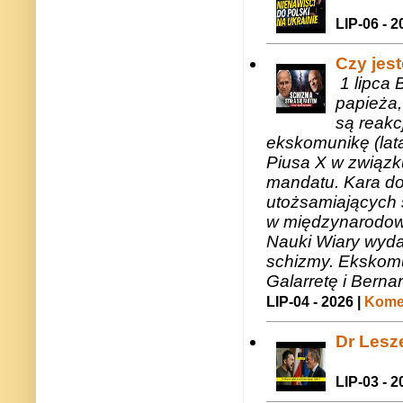
LIP-06 - 2
Czy jes
1 lipca 
papieża,
są reakc
ekskomunikę (lat
Piusa X w związk
mandatu. Kara do
utożsamiających 
w międzynarodow
Nauki Wiary wyda
schizmy. Ekskomu
Galarretę i Bernar
LIP-04 - 2026 |
Komen
Dr Lesze
LIP-03 - 2