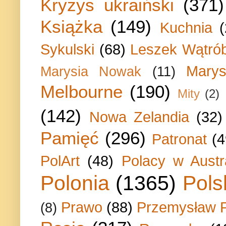
Kryzys ukraiński
(371)
Książka
(149)
Kuchnia
Sykulski
(68)
Leszek Wątrób
Marys
Marysia Nowak
(11)
Melbourne
(190)
Mity
(2)
(142)
Nowa Zelandia
(32)
Pamięć
(296)
Patronat
(4
PolArt
(48)
Polacy w Austra
Polonia
(1365)
Pols
Prawo
(88)
Przemysław P
(8)