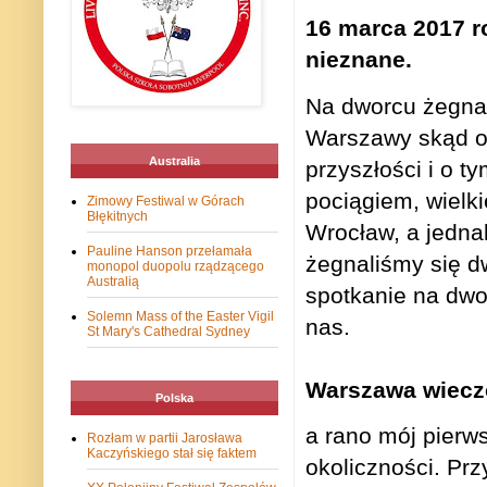
16 marca 2017 
nieznane.
Na dworcu żegna 
Warszawy skąd od
Australia
przyszłości i o t
pociągiem, wielk
Zimowy Festiwal w Górach
Błękitnych
Wrocław, a jedna
Pauline Hanson przełamała
żegnaliśmy się dw
monopol duopolu rządzącego
Australią
spotkanie na dwo
Solemn Mass of the Easter Vigil
nas.
St Mary's Cathedral Sydney
Warszawa wiecz
Polska
a rano mój pierw
Rozłam w partii Jarosława
Kaczyńskiego stał się faktem
okoliczności. Pr