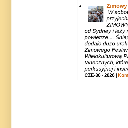
Zimowy 
W sobotę
przyjech
ZIMOWY 
od Sydney i leży 
powietrze.... Śni
dodało dużo uroku
Zimowego Festiwal
Wielokulturową P
tanecznych, któr
perkusyjnej i in
CZE-30 - 2026 |
Kome