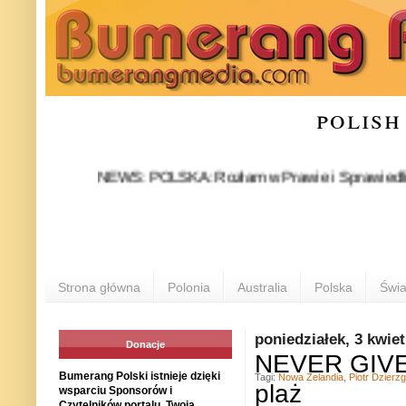
polish
NEWS: POLSKA: Rozłam w Prawie i Sprawiedliwości sta
Strona główna
Polonia
Australia
Polska
Świa
poniedziałek, 3 kwie
Donacje
NEVER GIVE 
Bumerang Polski istnieje dzięki
Tagi:
Nowa Zelandia
,
Piotr Dzierz
plaż
wsparciu Sponsorów i
Czytelników portalu. Twoja