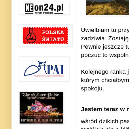
Uwielbiam tu przy
zadziwia. Zostaję
Pewnie jeszcze t
poczuć to wspólni
Kolejnego ranka 
którym chciałbym
spokoju.
Jestem teraz w m
wśród dzikich pa