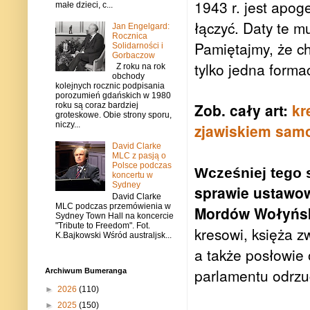
1943 r. jest apog
małe dzieci, c...
łączyć. Daty te 
Jan Engelgard:
Rocznica
Pamiętajmy, że ch
Solidarności i
Gorbaczow
tylko jedna forma
Z roku na rok
obchody
kolejnych rocznic podpisania
porozumień gdańskich w 1980
Zob. cały art:
kr
roku są coraz bardziej
groteskowe. Obie strony sporu,
niczy...
zjawiskiem sam
David Clarke
MLC z pasją o
Polsce podczas
Wcześniej tego
koncertu w
Sydney
sprawie ustawow
David Clarke
MLC podczas przemówienia w
Mordów Wołyńs
Sydney Town Hall na koncercie
"Tribute to Freedom". Fot.
kresowi, księża z
K.Bajkowski Wśród australjsk...
a także posłowie o
parlamentu odrzu
Archiwum Bumeranga
►
2026
(110)
►
2025
(150)