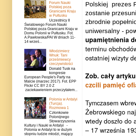
Forum Nauki
Polskiej
prezes 
Polskiej poza
Granicami Kraju
zostanie przesun
w Pułtusku
Uczestnicy II
zbrodnie popełn
Światowego Forum Nauki
pow
Polskiej poza Granicami Kraju w
uniwersalny -
Domu Polonii w Pułtusku. Fot.
upamiętnienia d
A.Pawłowska/PAI W dniach 11-
14 wrześ...
terminu obchodów
Włodzimierz
Wnuk: Tani
ostatniej wizyty 
prześmiewcy
rzeczywistości
Donald Tusk na
kongresie
Zob. cały artykul
European People's Party na
Malcie (marzec 2017). Fot. EPP
czcili pamięć of
Flickr CC BY 2.0 Z
zaciekawieniem przeczytałem...
Polonia w Antalyi
Tymczasem wbrew
(Turcja).
Rozmowa 1
Żebrowskiego najl
Członkowie
Polonijnego
wtedy doszło do 
Stowarzyszenia
Kultury i Nauki w Antalyi -
– 17 września 193
Polonia w Antalyi to w dużym
stopniu ludzie młodzi, mający