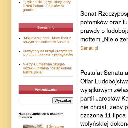
Język polski - język, który łączy.
Dzień Polonii i Polaków za
granicą
Senat Rzeczypospo
potomków oraz lud
Events Info
prawdy o ludobójst
mottem „Nie o zem
"Mój tata się żeni". Mam Teatr z
nowym spektaklem w Australii
Senat. pl
Prawybory na urząd Prezydenta
RP 2025 - debata 7 kandydatów
Nie żyje Ernestyna Skurjat-
Kozek - unikalna postać Polonii
Postulat Senatu 
australijskiej
Ofiar Ludobójstwa
wyjątkowym zwlasz
Wyszukiwarka
partii Jarosław K
nie chciał, żeby
Najpopularniejsze w ostatnim
czczona 11 lipca 
miesiącu
wołyńskiej dokon
II Światowe