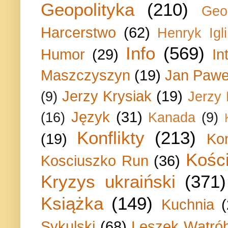
Geopolityka
(210)
Geo
Harcerstwo
(62)
Henryk Igli
Info
(569)
Humor
(29)
In
Maszczyszyn
(19)
Jan Paweł
Jerzy Krysiak
(19)
(9)
Jerzy
Język
(31)
(16)
Kanada
(9)
Konflikty
(213)
(19)
Ko
Kości
Kosciuszko Run
(36)
Kryzys ukraiński
(371)
Książka
(149)
Kuchnia
Sykulski
(68)
Leszek Wątrób