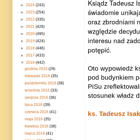
Ksiądz Tadeusz Is
►
2024
(243)
świadomie unikaj
►
2023
(254)
oraz zbrodniami n
►
2022
(335)
►
2021
(428)
względzie decydu
►
2020
(495)
interesu nad zad
►
2019
(424)
potępić.
►
2018
(446)
►
2017
(433)
▼
2016
(442)
Oto wypowiedż ks
grudnia 2016
(29)
listopada 2016
(35)
pod budynkiem p
października 2016
(38)
PiSu zreflektowal
września 2016
(33)
stosunek władz d
sierpnia 2016
(36)
lipca 2016
(39)
czerwca 2016
(41)
ks. Tadeusz Isa
maja 2016
(35)
kwietnia 2016
(38)
marca 2016
(41)