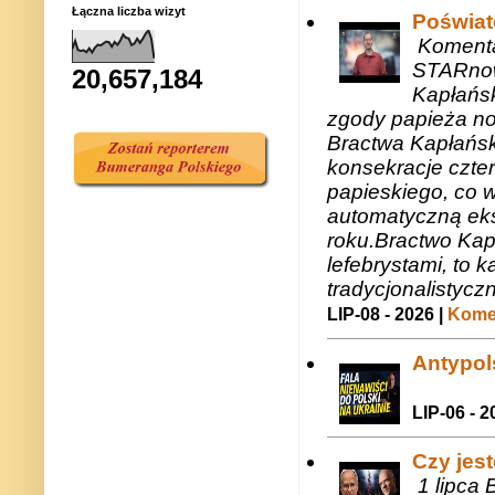
Łączna liczba wizyt
Poświat
Komenta
STARnow
20,657,184
Kapłańsk
zgody papieża n
Bractwa Kapłańsk
konsekracje czte
papieskiego, co w
automatyczną eks
roku.Bractwo Ka
lefebrystami, to
tradycjonalistycz
LIP-08 - 2026 |
Komen
Antypols
LIP-06 - 2
Czy jes
1 lipca 