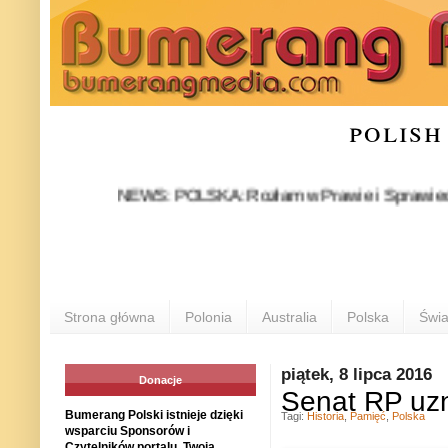
polish
NEWS: POLSKA: Rozłam w Prawie i Sprawiedliwości st
Strona główna
Polonia
Australia
Polska
Świa
piątek, 8 lipca 2016
Donacje
Senat RP uz
Bumerang Polski istnieje dzięki
Tagi:
Historia
,
Pamięć
,
Polska
wsparciu Sponsorów i
Czytelników portalu. Twoja