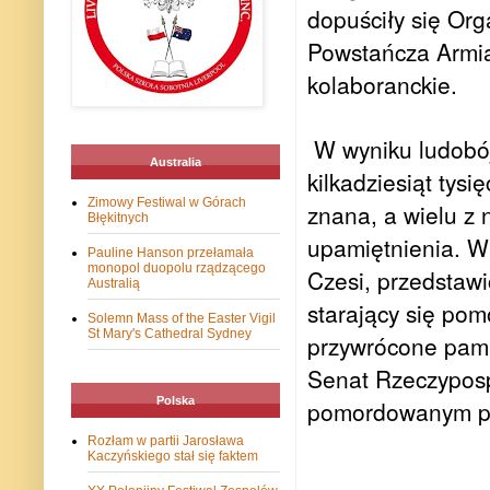
dopuściły się Org
Powstańcza Armia 
kolaboranckie.
W wyniku ludobó
Australia
kilkadziesiąt tysi
Zimowy Festiwal w Górach
znana, a wielu z 
Błękitnych
upamiętnienia. W 
Pauline Hanson przełamała
monopol duopolu rządzącego
Czesi, przedstawi
Australią
starający się pom
Solemn Mass of the Easter Vigil
St Mary's Cathedral Sydney
przywrócone pami
Senat Rzeczypospo
Polska
pomordowanym prz
Rozłam w partii Jarosława
Kaczyńskiego stał się faktem