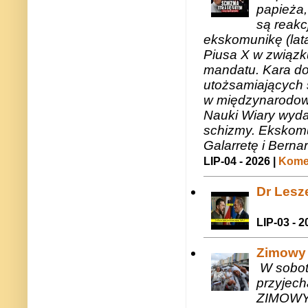
papieża,
są reakc
ekskomunikę (lat
Piusa X w związk
mandatu. Kara do
utożsamiających 
w międzynarodow
Nauki Wiary wyda
schizmy. Ekskomu
Galarretę i Bernar
LIP-04 - 2026 |
Komen
Dr Lesze
LIP-03 - 2
Zimowy 
W sobotę
przyjech
ZIMOWY 