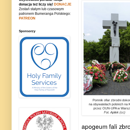
donacja też liczy się!
DONACJE
Zostań stałym lub czasowym
patronem Bumeranga Polskiego:
PATREON
Sponsorzy
Pomnik ofiar zbrodni doko
na obywatelach polskich na 
przez OUN-UPA w Warsz
Fot. Apilek (cc)
apogeum fali zbro