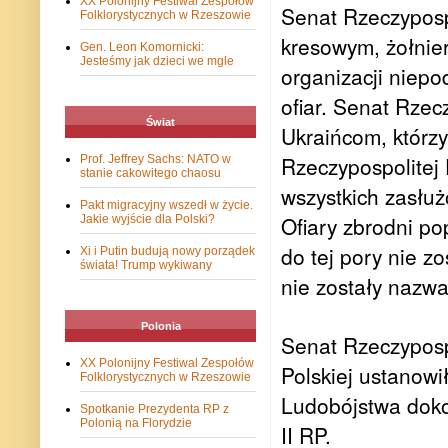
XX Polonijny Festiwal Zespołów
Senat Rzeczyposp
Folklorystycznych w Rzeszowie
kresowym, żołnier
Gen. Leon Komornicki:
Jesteśmy jak dzieci we mgle
organizacji niep
ofiar. Senat Rzec
Świat
Ukraińcom, którzy
Rzeczypospolitej
Prof. Jeffrey Sachs: NATO w
stanie cakowitego chaosu
wszystkich zasłu
Pakt migracyjny wszedł w życie.
Ofiary zbrodni po
Jakie wyjście dla Polski?
do tej pory nie 
Xi i Putin budują nowy porządek
świata! Trump wykiwany
nie zostały nazw
Polonia
Senat Rzeczypospo
XX Polonijny Festiwal Zespołów
Polskiej ustanow
Folklorystycznych w Rzeszowie
Ludobójstwa doko
Spotkanie Prezydenta RP z
Polonią na Florydzie
II RP.