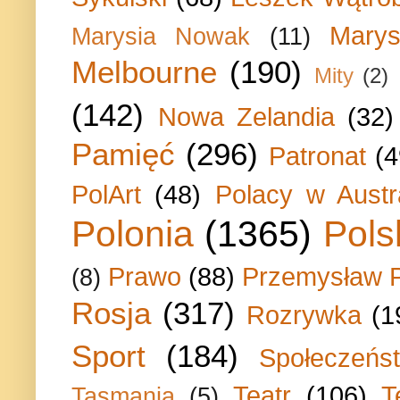
Marys
Marysia Nowak
(11)
Melbourne
(190)
Mity
(2)
(142)
Nowa Zelandia
(32)
Pamięć
(296)
Patronat
(4
PolArt
(48)
Polacy w Austra
Polonia
(1365)
Pols
Prawo
(88)
Przemysław P
(8)
Rosja
(317)
Rozrywka
(1
Sport
(184)
Społeczeńs
Teatr
(106)
T
Tasmania
(5)