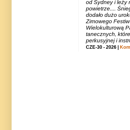
od Sydney i leży 
powietrze.... Śni
dodało dużo uroku
Zimowego Festiwal
Wielokulturową P
tanecznych, któr
perkusyjnej i in
CZE-30 - 2026 |
Kome