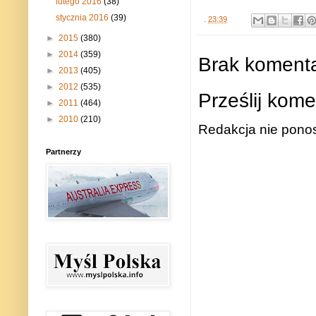
lutego 2016
(38)
stycznia 2016
(39)
.
23:39
►
2015
(380)
►
2014
(359)
Brak komenta
►
2013
(405)
►
2012
(535)
Prześlij kome
►
2011
(464)
►
2010
(210)
Redakcja nie ponos
Partnerzy