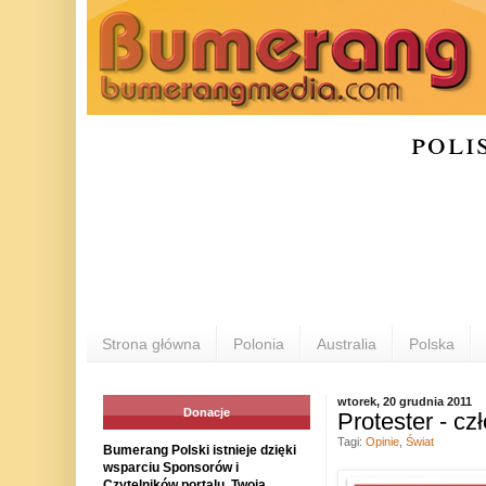
poli
Strona główna
Polonia
Australia
Polska
wtorek, 20 grudnia 2011
Donacje
Protester - cz
Tagi:
Opinie
,
Świat
Bumerang Polski istnieje dzięki
wsparciu Sponsorów i
Czytelników portalu. Twoja