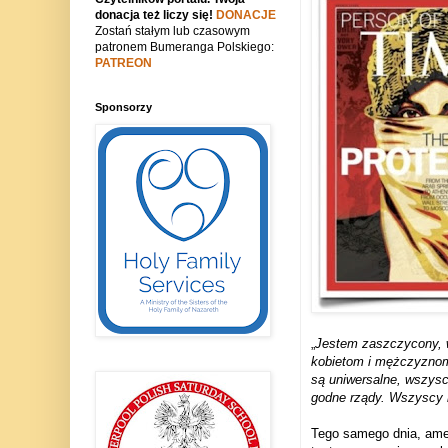
donacja też liczy się!
DONACJE
Zostań stałym lub czasowym
patronem Bumeranga Polskiego:
PATREON
Sponsorzy
„
Jestem zaszczy­cony, wr
kobie­tom i męż­czy­znom
są uni­wer­salne, wszy­sc
godne rządy. Wszy­scy
Tego samego dnia, ame­