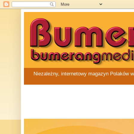
Niezależny, internetowy magazyn Polaków w Au