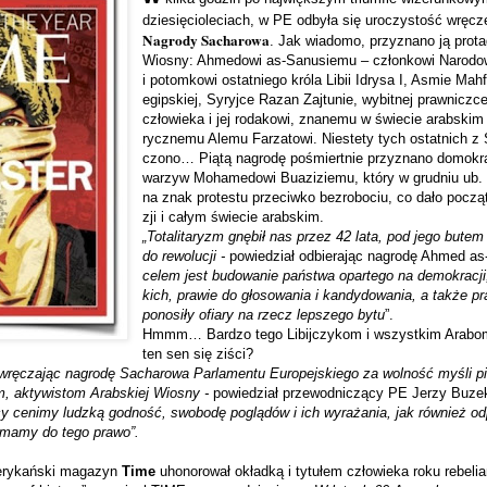
dzie­się­cio­le­ciach, w PE odbyła się uro­czy­stość wrę­cze
Nagrody Sacha­rowa
. Jak wia­domo, przy­znano ją pro­ta­
Wio­sny: Ahme­dowi as-Sanusiemu – człon­kowi Naro­do­we
i potom­kowi ostat­niego króla Libii Idrysa I, Asmie Mah­f
egip­skiej, Syryjce Razan Zaj­tu­nie, wybit­nej praw­niczc
czło­wieka i jej roda­kowi, zna­nemu w świe­cie arab­skim 
rycz­nemu Alemu Farza­towi. Nie­stety tych ostat­nich z 
czono… Piątą nagrodę pośmiert­nie przy­znano domo­kr
warzyw Moha­me­dowi Buazi­ziemu, który w grud­niu ub. ro
na znak pro­te­stu prze­ciwko bez­ro­bo­ciu, co dało począ
zji i całym świe­cie arabskim.
„Tota­li­ta­ryzm gnę­bił nas przez 42 lata, pod jego butem d
do rewo­lu­cji -
powie­dział odbie­ra­jąc nagrodę Ahmed a
celem jest budo­wa­nie pań­stwa opar­tego na demo­kra­cj
kich, pra­wie do gło­so­wa­nia i kan­dy­do­wa­nia, a także p
pono­siły ofiary na rzecz lep­szego bytu
”.
Hmmm… Bar­dzo tego Libij­czy­kom i wszyst­kim Ara­b
ten sen się ziści?
ę­cza­jąc nagrodę Sacha­rowa Par­la­mentu Euro­pej­skiego za wol­ność myśli p
, akty­wi­stom Arab­skiej Wio­sny -
powie­dział prze­wod­ni­czący PE Jerzy Buze
y cenimy ludzką god­ność, swo­bodę poglą­dów i ich wyra­ża­nia, jak rów­nież odpo
 mamy do tego prawo”.
ry­kań­ski maga­zyn
Time
uho­no­ro­wał okładką i tytu­łem czło­wieka roku rebe­li