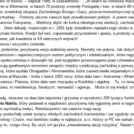
rs of history” – napi­sał TIME w uza­sad­nie­niu … „
W latach 60 Ame­ryka masze
­nie w Wiet­na­mie, w latach 70 pro­te­sty zmie­niły Por­tu­ga­lię i Iran, w latach 8
ec izra­el­skiej oku­pa­cji Zachod­niego Brzegu i Gazy, prze­ciw komu­ni­stycz­nej t
hod­niej… Pro­te­sty uliczne zawsze były prze­dłu­że­niem poli­tyki. A potem nad­s
an­cisa Fukuy­amę… Mie­li­śmy dojść do końca ide­olo­gicz­nej ewo­lu­cji, zachodni
f… Dwie dekady, roz­po­częte w r. 1991 były świad­kiem naj­więk­szego skoku w 
znała histo­ria. Kre­dyt był tani, zapa­no­wało przy­zwo­le­nie i apa­tia, a pro­te­sty
­sowne, jak kawa­le­ria w XX-wiecznych woj­nach
”.
io­sna i wszystko zmieniła.
 pro­te­stów, pozy­tywna wizja arab­skiej wio­sny. Nie­stety nie jedyna. Jak dotyc
­mi­stom i naj­wstecz­niej­szym nur­tom poli­tycz­nym i inte­lek­tu­al­nym, które naj­p
spo­łe­czeń­stwa o dzie­siątki lat, pod wzglę­dem prze­strze­ga­nia praw czło­wieka, 
ją gwał­tow­nym wzro­stem wro­go­ści mię­dzy cywi­li­za­cją zachod­nią a ponurą n
, która wydała Omaj­ja­dów i Almo­ra­wi­dów, która zaowo­co­wała wspa­nia­łym roz
una al-Raszida – króla z baśni 1001 nocy, która dała nam i Awi­cennę i Alham­
ra­tesa i Pla­tona, która dała nam mezqu­itę w Kor­do­bie i alge­brę… To, co teraz
ab­ska, to nie­to­le­ran­cja, fana­tyzm, nie­na­wiść i agre­sja… Może to się kie­dyś
rodę, ska­zano na dwa lata wię­zie­nia i grzywnę w wyso­ko­ści 200 tysięcy fun­t
la Nabila
, który poda­wał w wąt­pli­wość pozy­tywną rolę egip­skiej armii w tego­r
 wycho­dzą święci. Rewo­lu­cjo­ni­ści nie zawsze mają rację.
posłu­chały setek tysięcy mło­dych zachod­nich komu­ni­stów i nie zgo­dziły się
­shing
i
Cru­ize
, mur ber­liń­ski stałby w naj­lep­sze, a ci, któ­rzy w PE nie wahali
by to, czego chcą. By użyć ich języka „zawo­alo­waną opcję rosyj­ską”. Nawet n