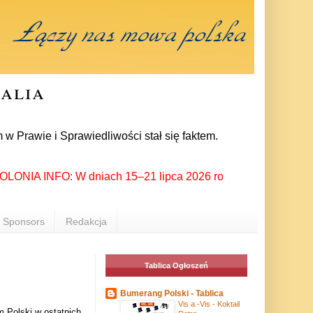
ralia
i Sprawiedliwości stał się faktem. 24 lipca prezes partii Jar
IA INFO: W dniach 15–21 lipca 2026 roku Rzeszów ponownie sta
Sponsors
Redakcja
Tablica Ogłoszeń
Bumerang Polski - Tablica
Vis a -Vis - Koktail
m Pol­ski w ostat­nich