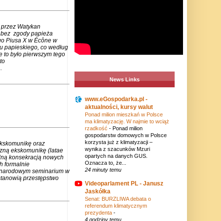
 przez Watykan
m bez zgody papieża
go Piusa X w Écône w
u papieskiego, co według
e to było pierwszym tego
to
.
News Links
www.eGospodarka.pl -
aktualności, kursy walut
Ponad milion mieszkań w Polsce
ma klimatyzację. W najmie to wciąż
rzadkość
-
Ponad milion
gospodarstw domowych w Polsce
korzysta już z klimatyzacji –
ekskomunikę oraz
wynika z szacunków Mzuri
czną ekskomunikę (latae
opartych na danych GUS.
lną konsekracją nowych
Oznacza to, że...
h formalnie
24 minuty temu
zynarodowym seminarium w
stanowią przestępstwo
Videoparlament PL - Janusz
Jaskółka
Senat: BURZLIWA debata o
referendum klimatycznym
prezydenta
-
4 godziny temu