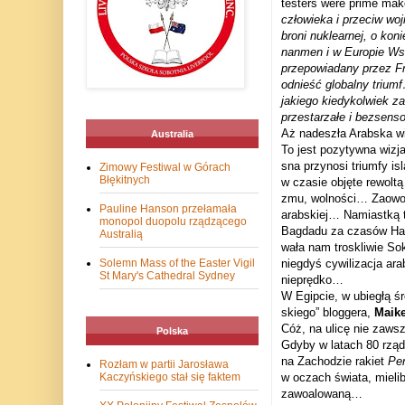
te­sters were prime make
czło­wieka i prze­ciw woj
broni nukle­ar­nej, o koni
nan­men i w Euro­pie Wsc
prze­po­wia­dany przez Fr
odnieść glo­balny trium
jakiego kie­dy­kol­wiek za
prze­sta­rzałe i bez­sen
Aż nade­szła Arab­ska w
Australia
To jest pozy­tywna wizja
sna przy­nosi triumfy isla
Zimowy Festiwal w Górach
Błękitnych
w cza­sie objęte rewoltą 
zmu, wol­no­ści… Zaowo­cu
Pauline Hanson przełamała
arab­skiej… Namiastką tej
monopol duopolu rządzącego
Bag­dadu za cza­sów Har
Australią
wała nam tro­skli­wie Sok
Solemn Mass of the Easter Vigil
nie­gdyś cywi­li­za­cja ar
St Mary's Cathedral Sydney
nieprędko…
W Egip­cie, w ubie­głą ś
skiego” blog­gera,
Maike
Cóż, na ulicę nie zawsze
Polska
Gdyby w latach 80 rządy 
na Zacho­dzie rakiet
Per
Rozłam w partii Jarosława
Kaczyńskiego stał się faktem
w oczach świata, mie­li
zawoalowaną…