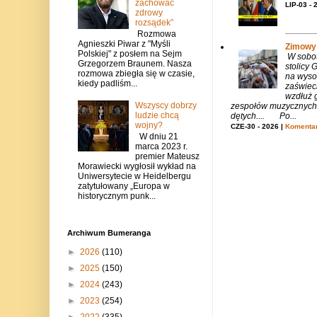
zachować
LIP-03 - 
zdrowy
rozsądek”
Rozmowa
Agnieszki Piwar z "Myśli
Zimowy 
Polskiej" z posłem na Sejm
W sobotę
Grzegorzem Braunem. Nasza
stolicy
rozmowa zbiegła się w czasie,
na wysok
kiedy padliśm...
zaświeci
wzdłuż g
Wszyscy dobrzy
zespołów muzycznych i
ludzie chcą
dętych.... Po...
wojny?
CZE-30 - 2026 |
Komentar
W dniu 21
marca 2023 r.
premier Mateusz
Morawiecki wygłosił wykład na
Uniwersytecie w Heidelbergu
zatytułowany „Europa w
historycznym punk...
Archiwum Bumeranga
►
2026
(110)
►
2025
(150)
►
2024
(243)
►
2023
(254)
►
2022
(335)