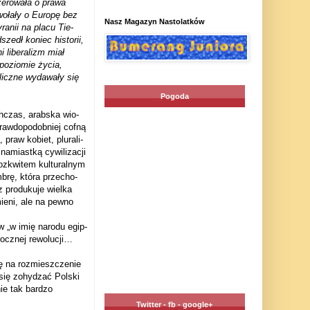
­ro­wała o prawa
0 wołały o Europę bez
Nasz Magazyn Nastolatków
yra­nii na placu Tie­
zedł koniec histo­rii,
 libe­ra­lizm miał
pozio­mie życia,
 uliczne wyda­wały się
Pogoda
h­czas, arab­ska wio­
raw­do­po­dob­niej cofną
praw kobiet, plu­ra­li­
amiastką cywi­li­za­cji
­kwi­tem kul­tu­ral­nym
brę, która prze­cho­
 pro­du­kuje wielka
 zmieni, ale na pewno
ów „w imię narodu egip­
ocz­nej rewo­lu­cji…
 na roz­miesz­cze­nie
 się zohy­dzać Pol­ski
ie tak bar­dzo
Twitter - fb - google+