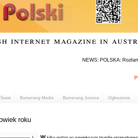
sh internet magazine in aust
NEWS: POLSKA: Rozłam w Prawie 
POLON
Świat
Bumerang Media
Bumerang Juniora
Ogłoszenia
łowiek roku
W
kilka godzin po naj­więk­szym trium­fie wize­run­ko­wy