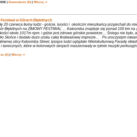
2026 |
Komentarze (0)
|
Wiecej ->
Festiwal w Górach Błękitnych
 20 czerwca tłumy ludzi - goście, turyści i okoliczni mieszkańcy przyjechali do m
 Gór Błękitnych na ZIMOWY FESTIWAL .... Katoomba znajduje się ponad 100 km na 
ości około 1017m npm. i gdzie jest zdrowe górskie powietrze.... Śniegu nie było, 
ło Słońce i dodało dużo uroku całej festiwalowej imprezie... Po uroczystym otwa
łównej ulicy Katoomba Street, tysiące ludzi oglądało Wielokulturową Paradę składa
 tanecznych, które w kolorowych strojach maszerowały w rytmie muzyki perkusyjne
ze (0)
|
Wiecej ->