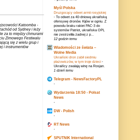
Myśl Polska
Druzgocący odwet armii rosyjskiej
-
To odwet za 40-dniową ukraińską
ofensywę dronów. Kijów w ogniu. Z
iejscowości Katoomba -
powodu braku rakiet PAC-3 do
zachód od Sydney i leży
systemów Patriot, ukraińska OPL
ale za to między chmurami
nie zestrzeliła żadnej z p...
rciu Zimowego Festiwalu
12 godzin temu
jącą się z wielu grup i
j i instrumentów
Wiadomości ze świata –
Wolne Media
Ukraiński dron zabił siedmiu
plażowiczów, w tym troje dzieci
-
Ukraińcy zwalają winę na Rosjan.
1 dzień temu
Telegram - NewsFactoryPL
-
Wydarzenia 18:50 - Polsat
News
-
DW - Polish
-
RT News
-
SPUTNIK International