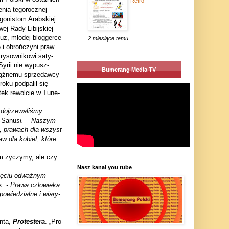
Retro
-
­nia tego­rocz­nej
go­ni­stom Arab­skiej
j Rady Libij­skiej
uz, mło­dej blog­gerce
2 miesiące temu
e i obroń­czyni praw
rysow­ni­kowi saty­
Syrii nie wypusz­
Bumerang Media TV
ąż­nemu sprze­dawcy
ku pod­pa­lił się
­tek rewol­cie w Tune­
oj­rze­wa­li­śmy
s-Sanu
si. – Naszym
i, pra­wach dla wszyst­
raw dla kobiet, które
om życzymy, ale czy
Nasz kanał you tube
ię­ciu odważ­nym
k.
- Prawa czło­wieka
­wie­dzialne i wia­ry­
anta,
Pro­te­stera
. „Pro­