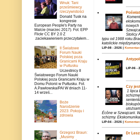
Wnuk: Tani
prześmiewcy
rzeczywistości
Poświat
Donald Tusk na
Komenta
kongresie
ekskomu
European People's Party na
nowych 
Malcie (marzec 2017). Fot. EPP
Szwajca
Flickr CC BY 2.0 Z
Stolicy 
zaciekawieniem przeczytałem...
typu od 1988 roku.Bra
katolickie międzynaro
II Światowe
LIP-08 - 2026 |
Komentarz
Forum Nauki
Polskiej poza
Antypols
Granicami Kraju
w Pułtusku
LIP-06 - 
Uczestnicy II
Światowego Forum Nauki
Polskiej poza Granicami Kraju w
Domu Polonii w Pułtusku. Fot.
Czy jes
A.Pawłowska/PAI W dniach 11-
1 lipca
14 wrześ...
schizmę
sentent
Boże
biskupó
Narodzenie
utożsam
2023: Pokoju i
Écône w Szwajcarii. W
zdrowia
schizmy. Ekskomunika 
LIP-04 - 2026 |
Komentarz
Grzegorz Braun:
Dr Lesze
„Musimy