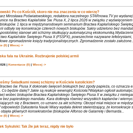
owski: Po co Kościół, skoro nie ma znaczenia w co wierzę?
rz Mirosława Poświatowskiego, redaktora naczelnego STARnowa.TV po wydanej
nice na Bractwo Kapłańskie Św. Piusa X, 2 lipca 2026 w związku z wyświęcenie
biskupów. 1 lipca w międzynarodowym seminarium Bractwa Kapłańskiego Święte
rii odbyły się konsekracje czterech nowych biskupów. Sakry udzielono bez mandat
Apostolskiej stanowi akt schizmy skutkujący automatyczną ekskomuniką.Wydarzeni
ctwo Kapłańskie Świętego Piusa X (FSSPX), powszechnie nazywane lefebrystami, 
dowe zgromadzenie księży tradycjonalistycznych. Zgromadzenie zostało założone..
e (0)
|
Wiecej ->
ka fala na Ukrainie. Rozbrajenie polskiej armii
2026 |
Komentarze (0)
|
Wiecej ->
teśmy Świadkami nowej schizmy w Kościele katolickim?
 Bractwo św. Piusa X dokonało święceń biskupich bez zgody papieża, co oznacza 
. Co będzie dalej? Jakie są reakcje wewnątrz Kościoła?Watykan ogłosił automaty
iae) wobec biskupów Bractwa Kapłańskiego Świętego Piusa X w związku z nielega
w bez papieskiego mandatu. Kara dotknęła również wszystkich kapłanów i wiernyc
iających się z Bractwem, co uznano za akt schizmy. Obrzęd miał miejsce w międ
 odpowiedzi Dykasteria Nauki Wiary wydała dekret stwierdzający, że konsekracje 
objęła głównych konsekratorów (biskupów Alfonso de Galarretę i Bernarda...
e (0)
|
Wiecej ->
k Sykulski: Tak źle jak teraz, nigdy nie było