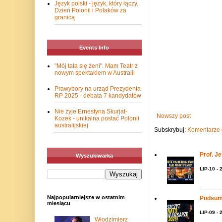
Język polski - język, który łączy.
Dzień Polonii i Polaków za
granicą
Events Info
"Mój tata się żeni". Mam Teatr z
nowym spektaklem w Australii
Prawybory na urząd Prezydenta
RP 2025 - debata 7 kandydatów
Nie żyje Ernestyna Skurjat-
Nowszy post
Kozek - unikalna postać Polonii
australijskiej
Subskrybuj:
Komentarze 
Prof. J
Wyszukiwarka
LIP-10 - 
Najpopularniejsze w ostatnim
Podsum
miesiącu
LIP-09 - 
Włodzimierz