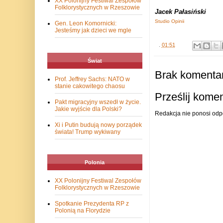
XX Polonijny Festiwal Zespołów
Folklorystycznych w Rzeszowie
Jacek Pałasiński
Studio Opinii
Gen. Leon Komornicki:
Jesteśmy jak dzieci we mgle
.
01:51
Świat
Brak komentar
Prof. Jeffrey Sachs: NATO w
stanie cakowitego chaosu
Prześlij kome
Pakt migracyjny wszedł w życie.
Jakie wyjście dla Polski?
Redakcja nie ponosi odp
Xi i Putin budują nowy porządek
świata! Trump wykiwany
Polonia
XX Polonijny Festiwal Zespołów
Folklorystycznych w Rzeszowie
Spotkanie Prezydenta RP z
Polonią na Florydzie