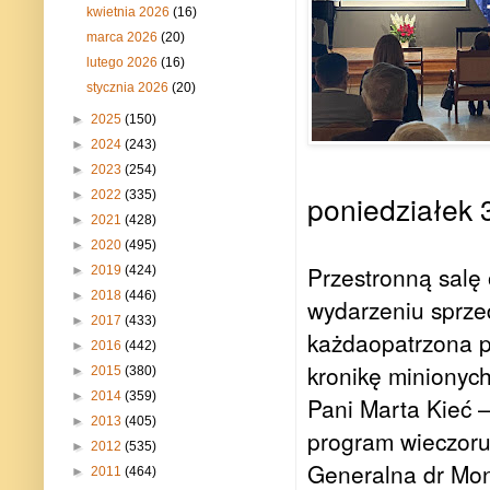
kwietnia 2026
(16)
marca 2026
(20)
lutego 2026
(16)
stycznia 2026
(20)
►
2025
(150)
►
2024
(243)
►
2023
(254)
►
2022
(335)
poniedziałek 3
►
2021
(428)
►
2020
(495)
Przestronną salę
►
2019
(424)
►
2018
(446)
wydarzeniu sprzed 
►
2017
(433)
każdaopatrzona p
►
2016
(442)
kronikę minionych
►
2015
(380)
►
2014
(359)
Pani Marta Kieć 
►
2013
(405)
program wieczoru
►
2012
(535)
Generalna dr Mon
►
2011
(464)