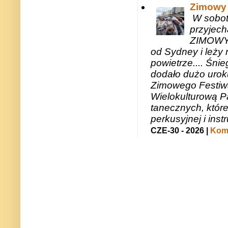
Zimowy 
W sobotę
przyjech
ZIMOWY 
od Sydney i leży 
powietrze.... Śni
dodało dużo uroku
Zimowego Festiwal
Wielokulturową P
tanecznych, któr
perkusyjnej i in
CZE-30 - 2026 |
Kome