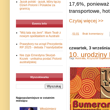
Język polski - język, który łączy.
17,6%, ponieważ 
Dzień Polonii i Polaków za
granicą
transportowe, hot
Czytaj więcej >>
Events Info
"Mój tata się żeni". Mam Teatr z
.
01:01
Brak komentarzy:
nowym spektaklem w Australii
Prawybory na urząd Prezydenta
czwartek, 3 września
RP 2025 - debata 7 kandydatów
10. urodziny
Nie żyje Ernestyna Skurjat-
Tagi:
Australia
,
Krzysztof Bajkowsk
Kozek - unikalna postać Polonii
australijskiej
Wyszukiwarka
Najpopularniejsze w ostatnim
miesiącu
Włodzimierz