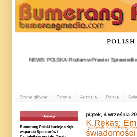
polish
NEWS: POLSKA: Rozłam w Prawie i Sprawiedliwości stał 
P
Strona główna
Polonia
Australia
Polska
Świa
piątek, 4 września 2
Donacje
K.Rękas: Emi
Bumerang Polski istnieje dzięki
Tagi:
Europa
,
Konrad Rękas
,
Polo
świadomości
wsparciu Sponsorów i
Czytelników portalu. Twoja