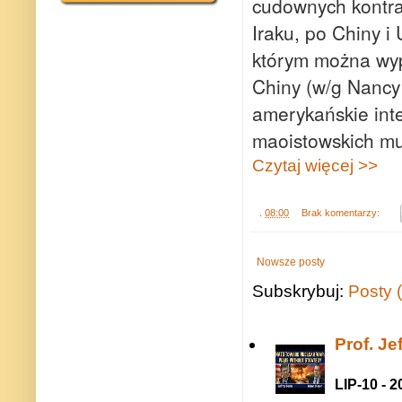
cudownych kontrak
Iraku, po Chiny i
którym można wypi
Chiny (w/g Nancy 
amerykańskie inte
maoistowskich m
Czytaj więcej >>
.
08:00
Brak komentarzy:
Nowsze posty
Subskrybuj:
Posty 
Prof. J
LIP-10 - 2