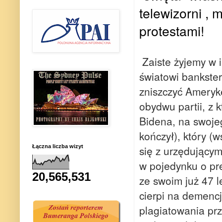
telewizorni ,
protestami!
Zaiste żyjemy w i
światowi banksterz
zniszczyć Ameryk
obydwu partii, z 
Bidena, na swojeg
kończył), który (w
Łączna liczba wizyt
się z urzędujący
w pojedynku o pre
20,565,531
ze swoim już 47 
cierpi na demencj
plagiatowania prz