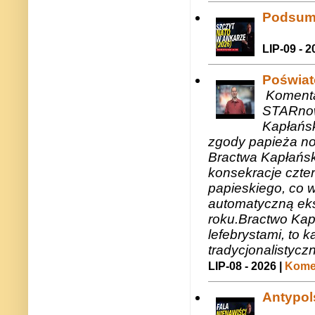
Podsum
LIP-09 - 2
Poświat
Komenta
STARnow
Kapłańsk
zgody papieża n
Bractwa Kapłańsk
konsekracje czte
papieskiego, co w
automatyczną eks
roku.Bractwo Ka
lefebrystami, to
tradycjonalistycz
LIP-08 - 2026 |
Komen
Antypols