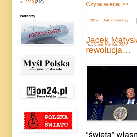
►
2010
(210)
Czytaj więcej >>
Partnerzy
.
20:52
Brak komentarzy:
Jacek Matysi
Tagi:
Opinie
,
Polityka
,
USA
rewolucja…
“święta” włas