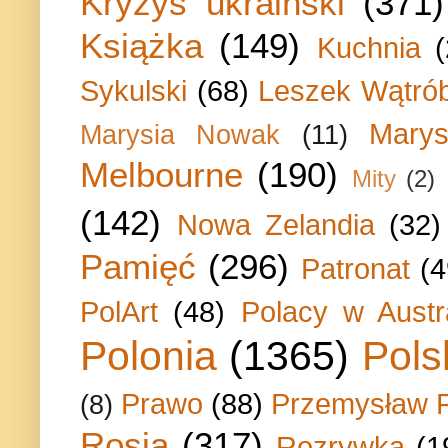
Kryzys ukraiński
(371)
Książka
(149)
Kuchnia
Sykulski
(68)
Leszek Wątrób
Marys
Marysia Nowak
(11)
Melbourne
(190)
Mity
(2)
(142)
Nowa Zelandia
(32)
Pamięć
(296)
Patronat
(4
PolArt
(48)
Polacy w Austra
Polonia
(1365)
Pols
Prawo
(88)
Przemysław P
(8)
Rosja
(317)
Rozrywka
(1