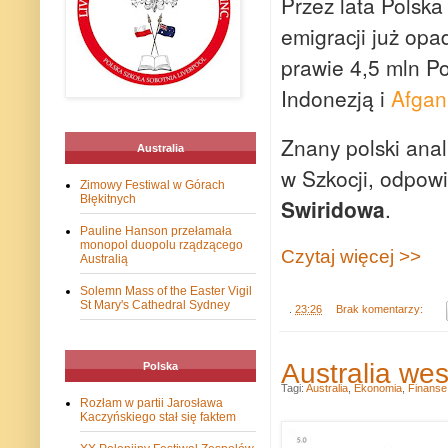
Przez lata Polska 
emigracji już op
prawie 4,5 mln Po
Indonezją i
Afgan
Znany polski anali
Australia
w Szkocji, odpow
Zimowy Festiwal w Górach
Błękitnych
Swiridowa
.
Pauline Hanson przełamała
monopol duopolu rządzącego
Czytaj więcej >>
Australią
Solemn Mass of the Easter Vigil
St Mary's Cathedral Sydney
.
23:26
Brak komentarzy:
Australia wes
Polska
Tagi:
Australia
,
Ekonomia
,
Finanse
Rozłam w partii Jarosława
Kaczyńskiego stał się faktem