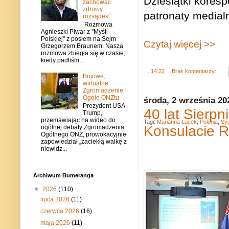
Dziesiątki koresp
zachować
zdrowy
patronaty medial
rozsądek”
Rozmowa
Agnieszki Piwar z "Myśli
Polskiej" z posłem na Sejm
Czytaj więcej >>
Grzegorzem Braunem. Nasza
rozmowa zbiegła się w czasie,
kiedy padliśm...
.
14:22
Brak komentarzy:
Bojowe,
wirtualne
Zgromadzenie
Ogóle ONZtu
środa, 2 września 20
Prezydent USA
40 lat Sierp
Trump,
przemawiając na wideo do
Tagi:
Marianna Łacek
,
Polonia
,
Sy
Konsulacie 
ogólnej debaty Zgromadzenia
Ogólnego ONZ, prowokacyjnie
zapowiedział „zaciekłą walkę z
niewidz...
Archiwum Bumeranga
▼
2026
(110)
lipca 2026
(11)
czerwca 2026
(16)
maja 2026
(11)