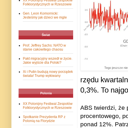
XX Polonijny Festiwal Zespołów
Folklorystycznych w Rzeszowie
Gen. Leon Komornicki:
Jesteśmy jak dzieci we mgle
Świat
Prof. Jeffrey Sachs: NATO w
stanie cakowitego chaosu
Pakt migracyjny wszedł w życie.
Jakie wyjście dla Polski?
Tego jeszcze nie 
Xi i Putin budują nowy porządek
świata! Trump wykiwany
rzędu kwartal
0,3%. To najg
Polonia
XX Polonijny Festiwal Zespołów
ABS twierdzi, że
Folklorystycznych w Rzeszowie
procentowego, p
Spotkanie Prezydenta RP z
Polonią na Florydzie
ponad 12%. Patr