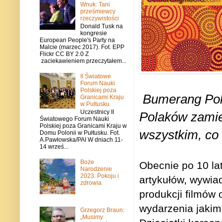
Wnuk: Tani
prześmiewcy
rzeczywistości
Donald Tusk na
kongresie
European People's Party na
Malcie (marzec 2017). Fot. EPP
Flickr CC BY 2.0 Z
zaciekawieniem przeczytałem...
II Światowe
Forum Nauki
Polskiej poza
Bumerang Pols
Granicami Kraju
w Pułtusku
Uczestnicy II
Polaków zamies
Światowego Forum Nauki
Polskiej poza Granicami Kraju w
wszystkim, co 
Domu Polonii w Pułtusku. Fot.
A.Pawłowska/PAI W dniach 11-
14 wrześ...
Boże
Obecnie po 10 l
Narodzenie
2023: Pokoju i
artykułów, wywiad
zdrowia
produkcji filmów 
wydarzenia jakim
Grzegorz Braun:
„Musimy