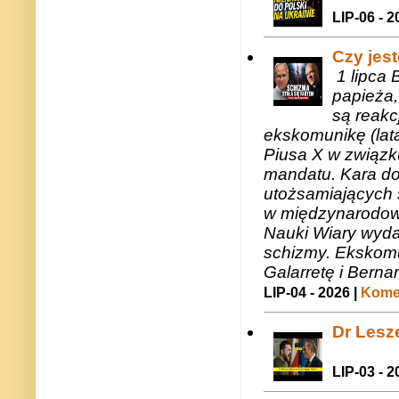
LIP-06 - 2
Czy jes
1 lipca 
papieża,
są reakc
ekskomunikę (lat
Piusa X w związk
mandatu. Kara do
utożsamiających 
w międzynarodow
Nauki Wiary wyda
schizmy. Ekskomu
Galarretę i Bernar
LIP-04 - 2026 |
Komen
Dr Lesze
LIP-03 - 2