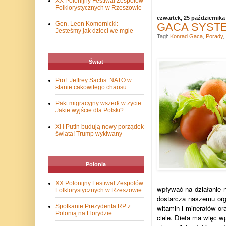
XX Polonijny Festiwal Zespołów
Folklorystycznych w Rzeszowie
czwartek, 25 października
Gen. Leon Komornicki:
GACA SYSTEM 
Jesteśmy jak dzieci we mgle
Tagi:
Konrad Gaca
,
Porady
,
Świat
Prof. Jeffrey Sachs: NATO w
stanie cakowitego chaosu
Pakt migracyjny wszedł w życie.
Jakie wyjście dla Polski?
Xi i Putin budują nowy porządek
świata! Trump wykiwany
Polonia
XX Polonijny Festiwal Zespołów
wpływać na działanie 
Folklorystycznych w Rzeszowie
dostarcza naszemu org
Spotkanie Prezydenta RP z
witamin i minerałów or
Polonią na Florydzie
ciele. Dieta ma więc w