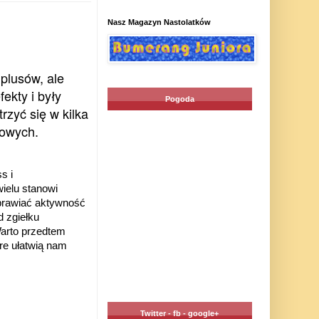
Nasz Magazyn Nastolatków
plusów, ale
ekty i były
Pogoda
rzyć się w kilka
towych.
s i
ielu stanowi
uprawiać aktywność
 zgiełku
arto przedtem
re ułatwią nam
Twitter - fb - google+