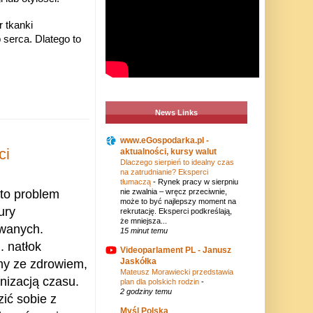
 tkanki
serca. Dlatego to
News Links
www.eGospodarka.pl -
ci
aktualności, kursy walut
Dlaczego sierpień to idealny czas
na zatrudnianie? Eksperci
tłumaczą
-
Rynek pracy w sierpniu
 to problem
nie zwalnia – wręcz przeciwnie,
może to być najlepszy moment na
ury
rekrutację. Eksperci podkreślają,
że mniejsza...
owanych.
15 minut temu
. natłok
Videoparlament PL - Janusz
Jaskółka
my ze zdrowiem,
Mateusz Morawiecki przedstawia
anizacją czasu.
plan dla polskich rodzin
-
2 godziny temu
ić sobie z
Myśl Polska