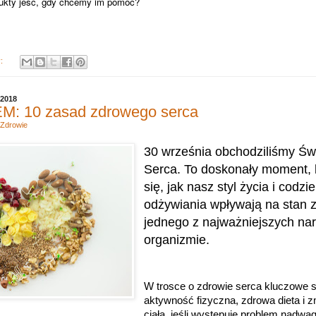
odukty jeść, gdy chcemy im pomóc?
y:
 2018
: 10 zasad zdrowego serca
Zdrowie
30 września obchodziliśmy Św
Serca. T
o doskonały moment, 
się, jak nasz styl życia i codz
odżywiania wpływają na stan z
jednego z najważniejszych na
organizmie.
W trosce o zdrowie serca kluczowe s
aktywność fizyczna, zdrowa dieta i 
ciała, jeśli występuje problem nadwagi