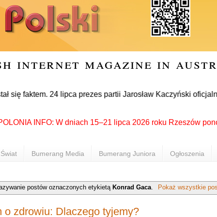
sh internet magazine in aust
ktem. 24 lipca prezes partii Jarosław Kaczyński oficjalnie og
NIA INFO: W dniach 15–21 lipca 2026 roku Rzeszów ponownie sta
Świat
Bumerang Media
Bumerang Juniora
Ogłoszenia
azywanie postów oznaczonych etykietą
Konrad Gaca
.
Pokaż wszystkie pos
o zdrowiu: Dlaczego tyjemy?