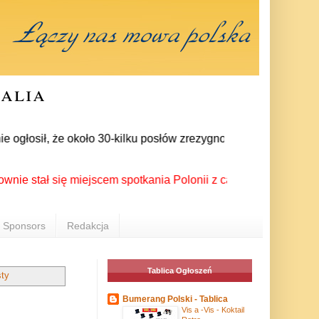
ralia
łosił, że około 30-kilku posłów zrezygnowało z członkostwa w 
ł się miejscem spotkania Polonii z całego świata podczas XX 
Sponsors
Redakcja
Tablica Ogłoszeń
ty
Bumerang Polski - Tablica
Vis a -Vis - Koktail