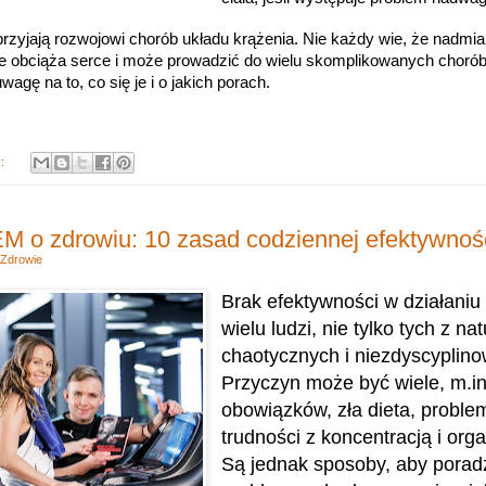
rzyjają rozwojowi chorób układu krążenia. Nie każdy wie, że nadmiar
e obciąża serce i może prowadzić do wielu skomplikowanych chorób 
gę na to, co się je i o jakich porach.
y:
o zdrowiu: 10 zasad codziennej efektywnoś
Zdrowie
Brak efektywności w działaniu
wielu ludzi, nie tylko tych z nat
chaotycznych i niezdyscyplin
Przyczyn może być wiele, m.in
obowiązków, zła dieta, proble
trudności z koncentracją i org
Są jednak sposoby, aby poradz