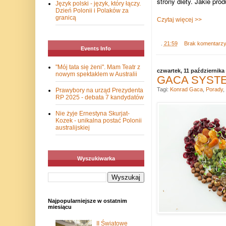
strony diety. Jakie pr
Język polski - język, który łączy.
Dzień Polonii i Polaków za
granicą
Czytaj więcej >>
.
21:59
Brak komentarz
Events Info
"Mój tata się żeni". Mam Teatr z
czwartek, 11 października
nowym spektaklem w Australii
GACA SYSTEM
Tagi:
Konrad Gaca
,
Porady
,
Prawybory na urząd Prezydenta
RP 2025 - debata 7 kandydatów
Nie żyje Ernestyna Skurjat-
Kozek - unikalna postać Polonii
australijskiej
Wyszukiwarka
Najpopularniejsze w ostatnim
miesiącu
II Światowe