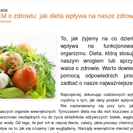
 2018
o zdrowiu: jak dieta wpływa na nasze zdrow
Zdrowie
To, jak żyjemy na co dzień
wpływa na funkcjonowa
organizmu. Dieta, którą stos
naszym wrogiem lub sprz
walce o zdrowie. Warto dowied
pomocą odpowiednich pro
zadbać o nasze najważniejsze
Najczęściej, dokonując codziennych w
myślimy o tym, jak dany produkt wpłyni
Nie zastanawiamy się przy tym, ja
naszych organów wewnętrznych. Tymczasem dieta ma dla nich kluczowe z
anizmowi niezbędnych mu do życia składników odżywczych: białek, węgl
az wody. Od tego, ile jest ich w naszej diecie, zależy, jakie procesy chemi
pływ na to, jak się czujemy i jak wyglądamy. Narządy wewnętrzne również p