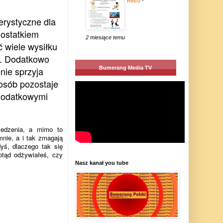
Retro
-
erystyczne dla
ostatkiem
2 miesiące temu
 wiele wysiłku
e. Dodatkowo
Bumerang Media TV
nie sprzyja
 osób pozostaje
 dodatkowymi
 jedzenia, a mimo to
mnie, a i tak zmagają
yś, dlaczego tak się
otąd odżywiałeś, czy
Nasz kanał you tube