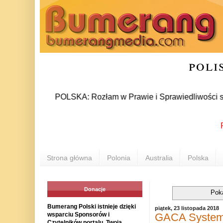
poli
NEWS: POLSKA: Rozłam w Prawie i Sprawiedliwości stał się fa
POLO
Strona główna
Polonia
Australia
Polska
Donacje
Pok
Bumerang Polski istnieje dzięki
piątek, 23 listopada 2018
GACA System 
wsparciu Sponsorów i
Czytelników portalu. Twoja