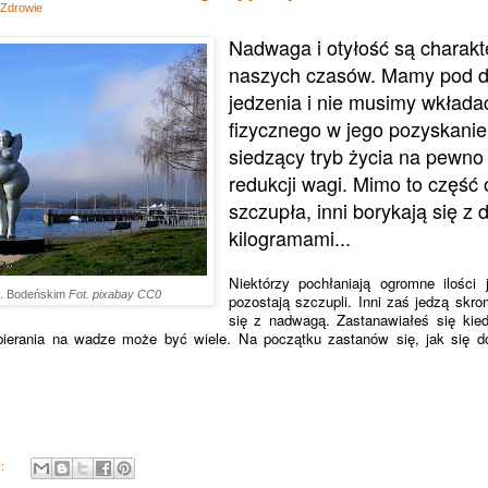
Zdrowie
Nadwaga i otyłość są charakt
naszych czasów. Mamy pod d
jedzenia i nie musimy wkładać
fizycznego w jego pozyskani
siedzący tryb życia na pewno 
redukcji wagi. Mimo to część
szczupła, inni borykają się z
kilogramami...
Niektórzy pochłaniają ogromne ilości
z. Bodeńskim
Fot. pixabay CC0
pozostają szczupli. Inni zaś jedzą skro
się z nadwagą. Zastanawiałeś się kied
bierania na wadze może być wiele. Na początku zastanów się, jak się d
y: