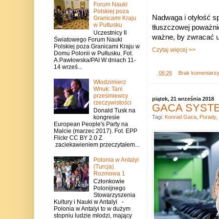
Forum Nauki
Polskiej poza
Nadwaga i otyłość sp
Granicami Kraju
w Pułtusku
tłuszczowej poważni
Uczestnicy II
ważne, by zwracać uwa
Światowego Forum Nauki
Polskiej poza Granicami Kraju w
Czytaj więcej >>
Domu Polonii w Pułtusku. Fot.
A.Pawłowska/PAI W dniach 11-
14 wrześ...
.
06:26
Brak komentarz
Włodzimierz
Wnuk: Tani
prześmiewcy
piątek, 21 września 2018
rzeczywistości
GACA SYSTEM 
Donald Tusk na
kongresie
Tagi:
Konrad Gaca
,
Porady
,
European People's Party na
Malcie (marzec 2017). Fot. EPP
Flickr CC BY 2.0 Z
zaciekawieniem przeczytałem...
Polonia w Antalyi
(Turcja).
Rozmowa 1
Członkowie
Polonijnego
Stowarzyszenia
Kultury i Nauki w Antalyi -
Polonia w Antalyi to w dużym
stopniu ludzie młodzi, mający