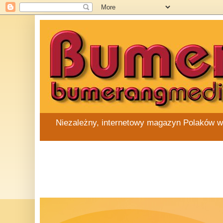
Niezależny, internetowy magazyn Polaków w Au