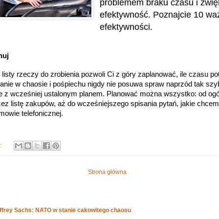
problemem braku czasu i zwię
efektywność. Poznajcie 10 wa
efektywności.
nuj
listy rzeczy do zrobienia pozwoli Ci z góry zaplanować, ile czasu po
anie w chaosie i pośpiechu nigdy nie posuwa spraw naprzód tak szyb
 z wcześniej ustalonym planem. Planować można wszystko: od ogóln
rzez listę zakupów, aż do wcześniejszego spisania pytań, jakie chcem
mowie telefonicznej.
y:
Strona główna
effrey Sachs: NATO w stanie cakowitego chaosu