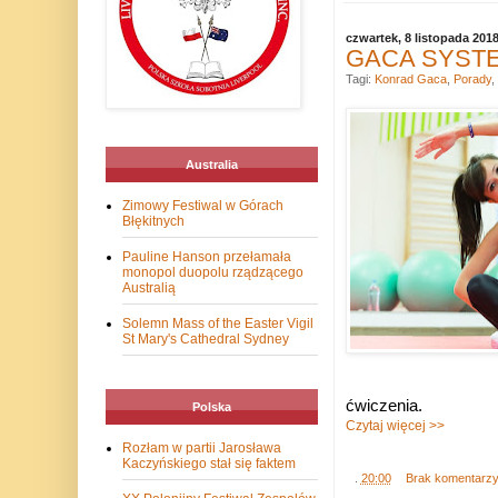
czwartek, 8 listopada 201
GACA SYSTEM
Tagi:
Konrad Gaca
,
Porady
,
Australia
Zimowy Festiwal w Górach
Błękitnych
Pauline Hanson przełamała
monopol duopolu rządzącego
Australią
Solemn Mass of the Easter Vigil
St Mary's Cathedral Sydney
ćwiczenia.
Polska
Czytaj więcej >>
Rozłam w partii Jarosława
Kaczyńskiego stał się faktem
.
20:00
Brak komentarz