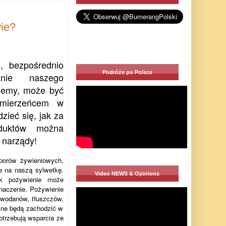
ie?
, bezpośrednio
Podróże po Polsce
nie naszego
ujemy, może być
ymierzeńcem w
zieć się, jak za
duktów można
 narządy!
yborów żywieniowych,
e na naszą sylwetkę.
Video NEWS & Opinions
k pożywienie może
naczenie. Pożywienie
owodanów, tłuszczów,
czne będą zachodzić w
otrzebują wsparcia ze