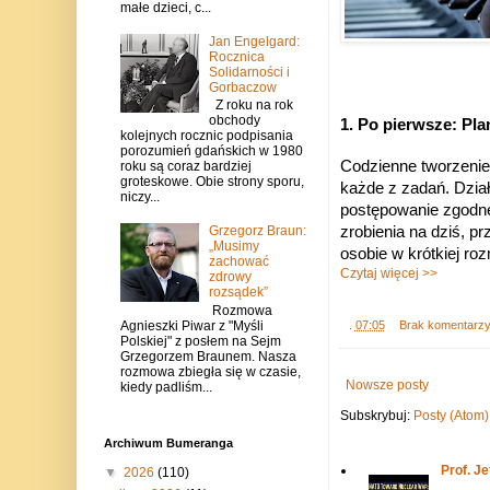
małe dzieci, c...
Jan Engelgard:
Rocznica
Solidarności i
Gorbaczow
Z roku na rok
obchody
1. Po pierwsze: Pla
kolejnych rocznic podpisania
porozumień gdańskich w 1980
Codzienne tworzenie 
roku są coraz bardziej
groteskowe. Obie strony sporu,
każde z zadań. Dział
niczy...
postępowanie zgodne
zrobienia na dziś, p
Grzegorz Braun:
„Musimy
osobie w krótkiej roz
zachować
Czytaj więcej >>
zdrowy
rozsądek”
Rozmowa
Agnieszki Piwar z "Myśli
.
07:05
Brak komentarz
Polskiej" z posłem na Sejm
Grzegorzem Braunem. Nasza
rozmowa zbiegła się w czasie,
Nowsze posty
kiedy padliśm...
Subskrybuj:
Posty (Atom)
Archiwum Bumeranga
Prof. J
▼
2026
(110)