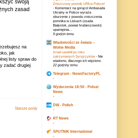
kszyć swoją
Zniszczony pomnik UPA w Polsce!
żnych zasad
-
Komentarz na gorąco! Ambasada
Ukrainy w Polsce wyraża
oburzenie z powodu zniszczenia
pomnika w Liskach (osada
Białystok, powiat hrubieszowski)
upamiętnia...
9 godzin temu
Wiadomości ze świata –
trzebujesz na
Wolne Media
Izrael uwolnił po roku
ko, jak
zatrzymanych Syryjczyków
-
Nie
ej listy spraw do
wiadomo, dlaczego ich więziono.
y zadać drugiej
22 godziny temu
Telegram - NewsFactoryPL
-
Wydarzenia 18:50 - Polsat
News
-
DW - Polish
Starsze posty
-
RT News
-
SPUTNIK International
-