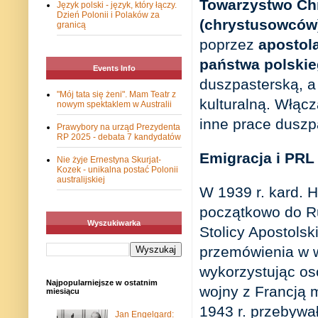
Towarzystwo Chr
Język polski - język, który łączy.
Dzień Polonii i Polaków za
(chrystusowców
granicą
poprzez
apostol
państwa polskie
Events Info
duszpasterską, a
"Mój tata się żeni". Mam Teatr z
kulturalną. Włącz
nowym spektaklem w Australii
inne prace duszp
Prawybory na urząd Prezydenta
RP 2025 - debata 7 kandydatów
Emigracja i PRL
Nie żyje Ernestyna Skurjat-
Kozek - unikalna postać Polonii
australijskiej
W 1939 r. kard. H
początkowo do Ru
Wyszukiwarka
Stolicy Apostolsk
przemówienia w w
wykorzystując os
Najpopularniejsze w ostatnim
wojny z Francją 
miesiącu
1943 r. przebywa
Jan Engelgard: