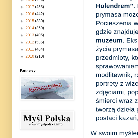
Holendrem”
.
►
2017
(433)
prymasa może 
►
2016
(442)
►
2015
(380)
Pocieszenia w
►
2014
(359)
gdzie znajduj
►
2013
(405)
muzeum
. Ek
►
2012
(535)
życia prymasa
►
2011
(464)
przedmioty, k
►
2010
(210)
sprawowaniem l
Partnerzy
modlitewnik, r
portrety z wi
zdjęciami, po
śmierci wraz z
tworzą dzieła
postaci kazań
„W swoim myślen