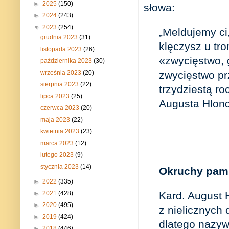
►
2025
(150)
słowa:
►
2024
(243)
▼
2023
(254)
„Meldujemy ci
grudnia 2023
(31)
klęczysz u tro
listopada 2023
(26)
«zwycięstwo, 
października 2023
(30)
zwycięstwo pr
września 2023
(20)
sierpnia 2023
(22)
trzydziestą ro
lipca 2023
(25)
Augusta Hlond
czerwca 2023
(20)
maja 2023
(22)
kwietnia 2023
(23)
marca 2023
(12)
lutego 2023
(9)
stycznia 2023
(14)
Okruchy pam
►
2022
(335)
►
2021
(428)
Kard. August 
►
2020
(495)
z nielicznych
►
2019
(424)
dlatego nazyw
►
2018
(446)