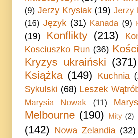
Jerzy Krysiak
(19)
(9)
Jerzy
Język
(31)
(16)
Kanada
(9)
Konflikty
(213)
(19)
Ko
Kości
Kosciuszko Run
(36)
Kryzys ukraiński
(371)
Książka
(149)
Kuchnia
Sykulski
(68)
Leszek Wątrób
Marys
Marysia Nowak
(11)
Melbourne
(190)
Mity
(2)
(142)
Nowa Zelandia
(32)