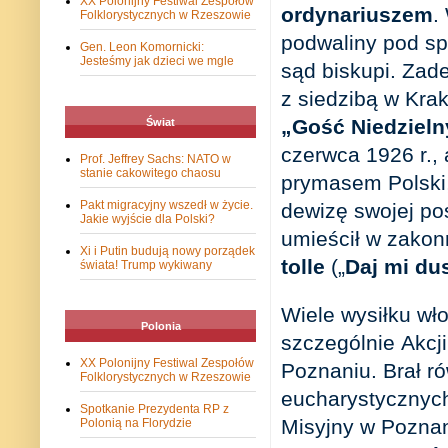
XX Polonijny Festiwal Zespołów
ordynariuszem
.
Folklorystycznych w Rzeszowie
podwaliny pod spr
Gen. Leon Komornicki:
Jesteśmy jak dzieci we mgle
sąd biskupi. Za
z siedzibą w Kra
„Gość Niedzieln
Świat
czerwca 1926 r.,
Prof. Jeffrey Sachs: NATO w
stanie cakowitego chaosu
prymasem Polski,
Pakt migracyjny wszedł w życie.
dewizę swojej pos
Jakie wyjście dla Polski?
umieścił w zako
Xi i Putin budują nowy porządek
tolle
(„
Daj mi dus
świata! Trump wykiwany
Wiele wysiłku wł
Polonia
szczególnie Akcji
XX Polonijny Festiwal Zespołów
Poznaniu. Brał r
Folklorystycznych w Rzeszowie
eucharystycznyc
Spotkanie Prezydenta RP z
Misyjny w Pozna
Polonią na Florydzie