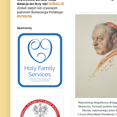
donacja też liczy się!
DONACJE
Zostań stałym lub czasowym
patronem Bumeranga Polskiego:
PATREON
Sponsorzy
Reprodukcja litograficzna (Księ
Wojciecha, Poznań) portretu ka
Hlonda, wykonanego przez E
z Kcyni (Stansiława Klawittera). 