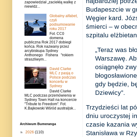
najbardziej potrz
zapowiedział „zaciekłą walkę z
niewidz...
Budapeszcie w gr
Globalny alfabet,
Węgier kard. Józ
czyli
podsumowanie
śmierci – w obec
roku 2017
szpitalu elżbiet
Fot. CC0
domena
publiczna Rok 2017 dobiegł
końca. Rok nazwany przez
„Teraz was bło
arcybiskupa Sydney
Anthonego Fishera "rokiem
Warszawę. Aby
straszliwym...
osiągnęło zwy
David Clarke
MLC z pasją o
błogosławione
Polsce podczas
koncertu w
gdy będzie, b
Sydney
David Clarke
Dziewicy”.
MLC podczas przemówienia w
Sydney Town Hall na koncercie
"Tribute to Freedom". Fot.
Trzydzieści lat p
K.Bajkowski Wśród australjsk...
dniu uroczystej i
czasie kazania 
Archiwum Bumeranga
Stanisława w Rzy
►
2026
(110)