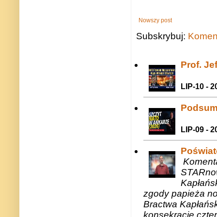
Nowszy post
Subskrybuj:
Koment
Prof. J
LIP-10 - 2
Podsum
LIP-09 - 2
Poświat
Komenta
STARnow
Kapłańsk
zgody papieża n
Bractwa Kapłańsk
konsekracje czte