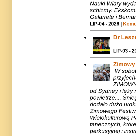
Nauki Wiary wyda
schizmy. Ekskomu
Galarretę i Bernar
LIP-04 - 2026 |
Komen
Dr Lesze
LIP-03 - 2
Zimowy 
W sobotę
przyjech
ZIMOWY 
od Sydney i leży 
powietrze.... Śni
dodało dużo uroku
Zimowego Festiwal
Wielokulturową P
tanecznych, któr
perkusyjnej i in