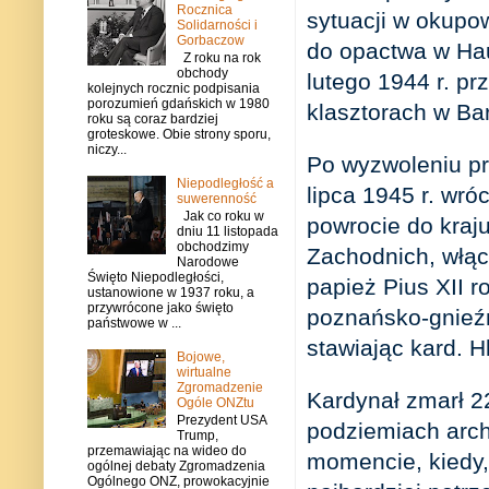
Rocznica
sytuacji w okupo
Solidarności i
Gorbaczow
do opactwa w Hau
Z roku na rok
obchody
lutego 1944 r. pr
kolejnych rocznic podpisania
porozumień gdańskich w 1980
klasztorach w Bar
roku są coraz bardziej
groteskowe. Obie strony sporu,
niczy...
Po wyzwoleniu pr
Niepodległość a
lipca 1945 r. wró
suwerenność
Jak co roku w
powrocie do kraj
dniu 11 listopada
obchodzimy
Zachodnich, włącz
Narodowe
Święto Niepodległości,
papież Pius XII r
ustanowione w 1937 roku, a
przywrócone jako święto
poznańsko-gnieźn
państwowe w ...
stawiając kard. H
Bojowe,
wirtualne
Zgromadzenie
Kardynał zmarł 2
Ogóle ONZtu
Prezydent USA
podziemiach arch
Trump,
przemawiając na wideo do
momencie, kiedy, 
ogólnej debaty Zgromadzenia
Ogólnego ONZ, prowokacyjnie