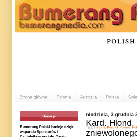
polish
Strona główna
Polonia
Australia
Polska
Świa
niedziela, 3 grudnia 
Donacje
Kard. Hlond,
Bumerang Polski istnieje dzięki
Tagi:
Historia
,
Kościół
,
Polonia
,
Po
zniewoloneg
wsparciu Sponsorów i
Czytelników portalu. Twoja