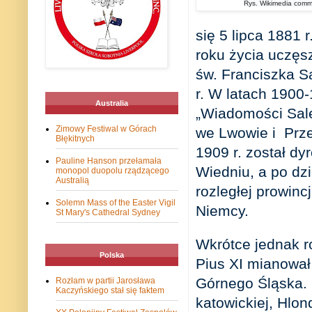
Rys. Wikimedia com
się 5 lipca 1881 
roku życia uczęs
św. Franciszka S
r. W latach 1900
Australia
„Wiadomości Sale
Zimowy Festiwal w Górach
we Lwowie i Prze
Błękitnych
1909 r. został d
Pauline Hanson przełamała
Wiedniu, a po dzi
monopol duopolu rządzącego
Australią
rozległej prowinc
Solemn Mass of the Easter Vigil
Niemcy.
St Mary's Cathedral Sydney
Wkrótce jednak ro
Polska
Pius XI mianował 
Górnego Śląska. 
Rozłam w partii Jarosława
Kaczyńskiego stał się faktem
katowickiej, Hlon