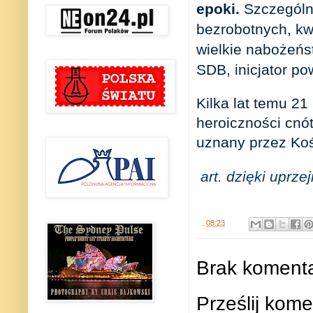
epoki.
Szczególn
bezrobotnych, kw
wielkie nabożeńs
SDB, inicjator p
Kilka lat temu 21
heroiczności cnót
uznany przez Ko
art. dzięki uprze
.
08:23
Brak komenta
Prześlij kome