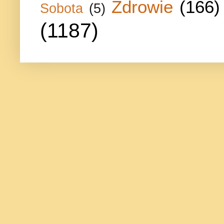
Zdrowie
(166)
Sobota
(5)
(1187)