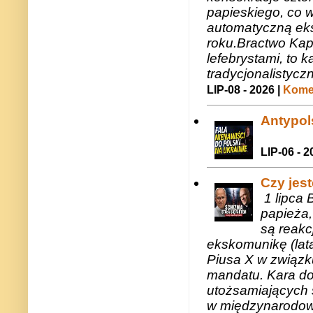
papieskiego, co w
automatyczną eks
roku.Bractwo Ka
lefebrystami, to
tradycjonalistycz
LIP-08 - 2026 |
Komen
Antypols
LIP-06 - 2
Czy jes
1 lipca 
papieża,
są reakc
ekskomunikę (lat
Piusa X w związk
mandatu. Kara do
utożsamiających 
w międzynarodow