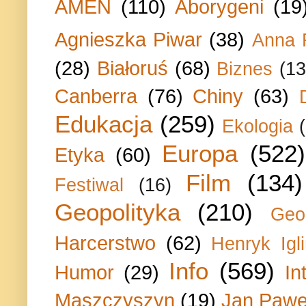
AMEN
(110)
Aborygeni
(19
Agnieszka Piwar
(38)
Anna 
(28)
Białoruś
(68)
Biznes
(13
Canberra
(76)
Chiny
(63)
Edukacja
(259)
Ekologia
Europa
(522)
Etyka
(60)
Film
(134)
Festiwal
(16)
Geopolityka
(210)
Geo
Harcerstwo
(62)
Henryk Igli
Info
(569)
Humor
(29)
In
Maszczyszyn
(19)
Jan Paweł