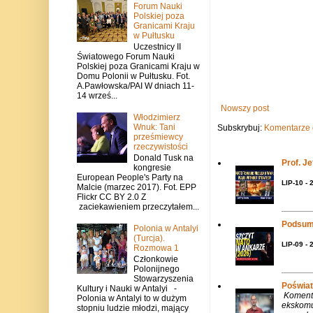
Forum Nauki
Polskiej poza
Granicami Kraju
w Pułtusku
Uczestnicy II
Światowego Forum Nauki
Polskiej poza Granicami Kraju w
Domu Polonii w Pułtusku. Fot.
A.Pawłowska/PAI W dniach 11-
14 wrześ...
Nowszy post
Włodzimierz
Wnuk: Tani
Subskrybuj:
Komentarze 
prześmiewcy
rzeczywistości
Donald Tusk na
Prof. J
kongresie
European People's Party na
LIP-10 - 
Malcie (marzec 2017). Fot. EPP
Flickr CC BY 2.0 Z
zaciekawieniem przeczytałem...
Podsum
Polonia w Antalyi
(Turcja).
LIP-09 - 
Rozmowa 1
Członkowie
Polonijnego
Stowarzyszenia
Poświat
Kultury i Nauki w Antalyi -
Komenta
Polonia w Antalyi to w dużym
ekskomu
stopniu ludzie młodzi, mający