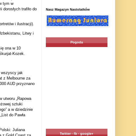
w tym w
i dorosłych trafiło do
Nasz Magazyn Nastolatków
retów i ilustracji).
zbekistanu, Litwy i
Pogoda
ię ona w 10
Skurjat-Kozek.
 wszyscy jak
at z Melbourne za
 2000 AUD przyznano
w utworu „Rapowa
eżowej sztuki
go” a w dziedzinie
 „List do Pawła
olski: Juliana
Twitter - fb - google+
a z Gold Coast za