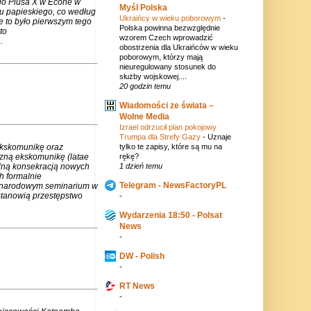
go Piusa X w Écône w
Myśl Polska
u papieskiego, co według
Ukraińcy w wieku poborowym
-
e to było pierwszym tego
Polska powinna bezwzględnie
to
wzorem Czech wprowadzić
.
obostrzenia dla Ukraińców w wieku
poborowym, którzy mają
nieuregulowany stosunek do
służby wojskowej....
20 godzin temu
Wiadomości ze świata –
Wolne Media
Izrael odrzucił plan pokojowy
Trumpa dla Strefy Gazy
-
Uznaje
tylko te zapisy, które są mu na
ekskomunikę oraz
rękę?
czną ekskomunikę (latae
1 dzień temu
lną konsekracją nowych
h formalnie
Telegram - NewsFactoryPL
zynarodowym seminarium w
stanowią przestępstwo
-
Wydarzenia 18:50 - Polsat
News
-
DW - Polish
-
RT News
-