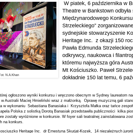
W piatek, 6 października w 
Theatre w Bankstown odbyła 
Międzynarodowego Konkursu
Strzeleckiego” zorganizowan
sydnejskie stowarzyszenie K
Heritage Inc.
z okazji 150 roc
Pawła Edmunda Strzeleckiego
odkrywcy, naukowca i filantrop
któremu najwyższa góra Austr
Mt Kościuszko. Paweł Strzele
Fot. N.A.Khan
dokładnie 150 lat temu, 6 pa
 której ogłoszono wyniki konkursu i wręczono obecnym w Sydney laureatom na
 w Australii Maciej Hmieliński wraz z małżonką.
Oprawę muzyczną gali stano
na w wykonaniu
Sebastiana Banasiaka i
Krzysztofa Małka oraz tańce zespoł
Kapela Polska z solistką Dorotą Banasiak przedstawiła publiczności
kilka pi
óre zostały wyróżnione w konkursie. W foyer sali teatralnej zainstalowana zo
ch na konkurs.
Kosciuszko Heritage Inc.
dr Ernestyna Skurjat-Kozek,
14 niezależnych juror