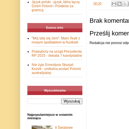
Język polski - język, który łączy.
.
00:20
Dzień Polonii i Polaków za
granicą
Brak komentar
Events Info
Prześlij kome
"Mój tata się żeni". Mam Teatr z
nowym spektaklem w Australii
Redakcja nie ponosi odp
Prawybory na urząd Prezydenta
RP 2025 - debata 7 kandydatów
Nie żyje Ernestyna Skurjat-
Kozek - unikalna postać Polonii
australijskiej
Wyszukiwarka
Najpopularniejsze w ostatnim
miesiącu
II Światowe