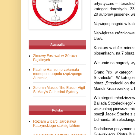
artystyczno – literacki
kategorii
dorosłych - 33
20 autorów piosenek ws
Najwięcej nagród w kateg
Największe zróżnicowani
USA.
Australia
Konkurs w dużej mierze
piosenkach, na 7 obraz
Zimowy Festiwal w Górach
Błękitnych
W sumie na nagrody wy
Pauline Hanson przełamała
Grand Prix
w kategori
monopol duopolu rządzącego
Strzelecki”.
W kategori
Australią
obraz „Strzelecki on th
Solemn Mass of the Easter Vigil
Marioli Kruszewskiej z
St Mary's Cathedral Sydney
W kategorii młodzieżow
Ballada Strzeleckiego”
wiuzualnej pierwsze mi
Polska
poezji Jacek Stache z
Edmunda Strzeleckiego”
Rozłam w partii Jarosława
Kaczyńskiego stał się faktem
Dodatkowo przyznane zo
Gilewskiego, Piotra Bu