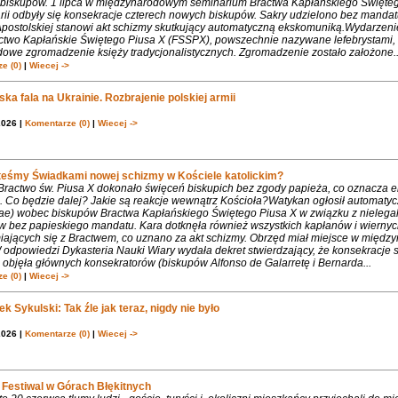
biskupów. 1 lipca w międzynarodowym seminarium Bractwa Kapłańskiego Święte
rii odbyły się konsekracje czterech nowych biskupów. Sakry udzielono bez mandat
Apostolskiej stanowi akt schizmy skutkujący automatyczną ekskomuniką.Wydarzeni
ctwo Kapłańskie Świętego Piusa X (FSSPX), powszechnie nazywane lefebrystami, 
dowe zgromadzenie księży tradycjonalistycznych. Zgromadzenie zostało założone..
e (0)
|
Wiecej ->
ka fala na Ukrainie. Rozbrajenie polskiej armii
2026 |
Komentarze (0)
|
Wiecej ->
teśmy Świadkami nowej schizmy w Kościele katolickim?
 Bractwo św. Piusa X dokonało święceń biskupich bez zgody papieża, co oznacza 
. Co będzie dalej? Jakie są reakcje wewnątrz Kościoła?Watykan ogłosił automaty
iae) wobec biskupów Bractwa Kapłańskiego Świętego Piusa X w związku z nielega
w bez papieskiego mandatu. Kara dotknęła również wszystkich kapłanów i wiernyc
iających się z Bractwem, co uznano za akt schizmy. Obrzęd miał miejsce w międ
 odpowiedzi Dykasteria Nauki Wiary wydała dekret stwierdzający, że konsekracje 
objęła głównych konsekratorów (biskupów Alfonso de Galarretę i Bernarda...
e (0)
|
Wiecej ->
k Sykulski: Tak źle jak teraz, nigdy nie było
2026 |
Komentarze (0)
|
Wiecej ->
Festiwal w Górach Błękitnych