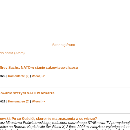
Strona główna
do posta (Atom)
effrey Sachs: NATO w stanie cakowitego chaosu
2026 |
Komentarze (0)
|
Wiecej ->
owanie szczytu NATO w Ankarze
2026 |
Komentarze (0)
|
Wiecej ->
owski: Po co Kościół, skoro nie ma znaczenia w co wierzę?
rz Mirosława Poświatowskiego, redaktora naczelnego STARnowa.TV po wydanej
nice na Bractwo Kapłańskie Św. Piusa X, 2 lipca 2026 w związku z wyświęcenie