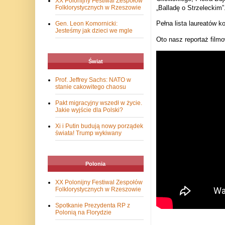
XX Polonijny Festiwal Zespołów
Folklorystycznych w Rzeszowie
„Balladę o Strzeleckim”
Pełna lista laureatów k
Gen. Leon Komornicki:
Jesteśmy jak dzieci we mgle
Oto nasz reportaż filmo
Świat
Prof. Jeffrey Sachs: NATO w
stanie cakowitego chaosu
Pakt migracyjny wszedł w życie.
Jakie wyjście dla Polski?
Xi i Putin budują nowy porządek
świata! Trump wykiwany
Polonia
XX Polonijny Festiwal Zespołów
Folklorystycznych w Rzeszowie
Spotkanie Prezydenta RP z
Polonią na Florydzie