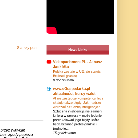
Starszy post
News Links
Videoparlament PL - Janusz
Jaskółka
Polska zostaje w UE, ale stawia
Brukseli granicę
-
8 godzin temu
www.eGospodarka.pl -
aktualności, kursy walut
AI nie zastępuje kompetencji, lecz
skaluje także błędy. Jak mądrze
wdrażać sztuczną inteligencję?
-
Sztuczna inteligencja nie zamieni
juniora w seniora – może jedynie
przeskalować jego błędy, które
będą brzmieć profesjonalnie i
trudno je...
 przez Watykan
15 godzin temu
m bez zgody papieża