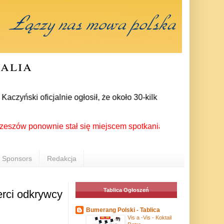
ralia
yński oficjalnie ogłosił, że około 30-kilku posłów zrezygnowa
 ponownie stał się miejscem spotkania Polonii z całego świata
Sponsors
Redakcja
Tablica Ogłoszeń
erci odkrywcy
Bumerang Polski - Tablica
Vis a -Vis - Koktail