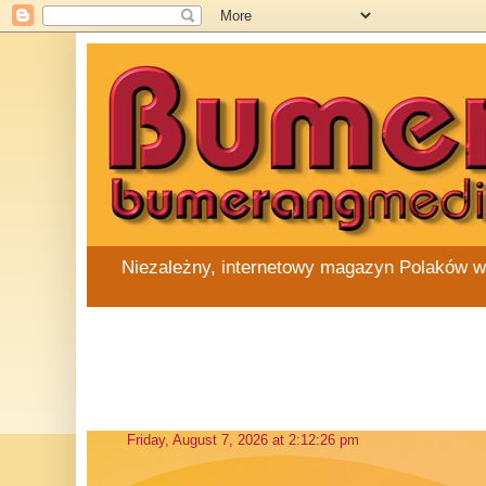
Niezależny, internetowy magazyn Polaków w Au