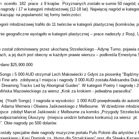
ch
oceniło
182
prace
z 9 krajów.
Przyznanych zostało w sumie 50 nagród, 
 nagrody i 17 w kategorii młodzieżowej (12-18 lat). Najwięcej nagród w kategori
kazując na popularność tej formy twórczości.
orii młodzieżowej trafiło do 11 twórców w kategorii plastycznej (komiksów, port
e geograficzne wystąpiło w kategorii plastycznej – prace nadeszły z Rosji, U
 został zdominowany przez ukochaną Strzeleckiego - Adynę Turno; pojawia s
ach, a jej duch jest obecny w każdym prawie wierszu – podkreśla Ernestyna 
dano $25,900.000.
i Songs i 5 000 AUD otrzymał Lech Makowiecki z Gdyni za piosenkę "Bądźmy
i Fine arts
zdobywcą I miejsca i nagrody 3 000 AUD została Aleksandra Duk
e Dreaming Tracks Led by Aboriginal Guides”. W kategorii Poetry I nagrodę i
 Mińska Mazowieckiego za wiersz „Krok za krokiem - jedwabna parasolka”.
ej
(Youth Songs)
I nagroda w wysokości
1 000 AUD powędrowała do autoró
 - Adama Wernera i Oliwiera Jaśkowskiego z Melbourne.
W dziedzinie młodzi
ejsce
zdobył Marcel Jaśkowski z Melbourne za komiks „Przygody Strzeleckie
 podpoznańskiej Głuszyny
(miejsca urodzin bohatera konkursu) za wiersz
pt.
. Obie nagrody po 500 dolarów.
stały specjalne dwie nagrody muzyczne portalu Puls Polonii dla artystów z P
jnowskiego i Kasi Dominik za „Hymn dla Strzelckiego” oraz dla Sławka Kazan