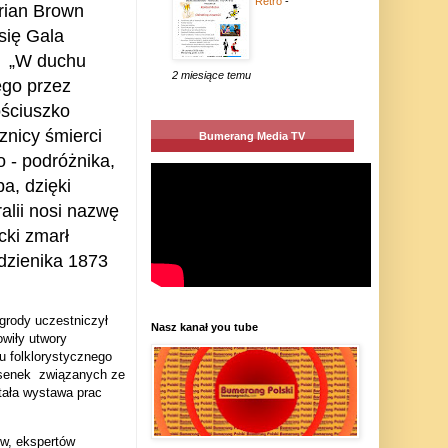
Retro
-
Brian Brown
się Gala
„W duchu
2 miesiące temu
ego przez
ościuszko
znicy śmierci
Bumerang Media TV
 - podróżnika,
a, dzięki
alii nosi nazwę
cki zmarł
ździenika 1873
grody uczestniczył
Nasz kanał you tube
wiły utwory
u folklorystycznego
osenek
związanych ze
stała wystawa prac
ów, ekspertów