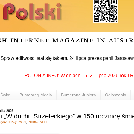
sh internet magazine in aust
liwości stał się faktem. 24 lipca prezes partii Jarosław Kacz
POLONIA INFO: W dniach 15–21 lipca 2026 roku Rzeszów
Świat
Bumerang Media
Bumerang Juniora
Ogłoszenia
nika 2023
 „W duchu Strzeleckiego” w 150 rocznicę śmi
zysztof Bajkowski
,
Polonia
,
Video