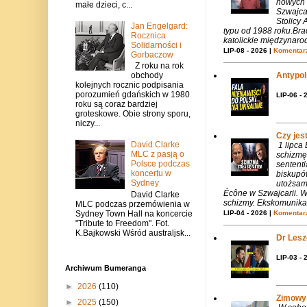
nowych 
małe dzieci, c...
Szwajca
Stolicy 
Jan Engelgard:
typu od 1988 roku.Bra
Rocznica
katolickie międzynaro
Solidarności i
LIP-08 - 2026 |
Komentarz
Gorbaczow
Z roku na rok
Antypols
obchody
kolejnych rocznic podpisania
porozumień gdańskich w 1980
LIP-06 - 
roku są coraz bardziej
groteskowe. Obie strony sporu,
niczy...
Czy jes
David Clarke
1 lipca
MLC z pasją o
schizmę
Polsce podczas
sentent
koncertu w
biskupó
Sydney
utożsam
Écône w Szwajcarii. W
David Clarke
schizmy. Ekskomunika 
MLC podczas przemówienia w
Sydney Town Hall na koncercie
LIP-04 - 2026 |
Komentarz
"Tribute to Freedom". Fot.
K.Bajkowski Wśród australjsk...
Dr Lesze
LIP-03 - 
Archiwum Bumeranga
►
2026
(110)
Zimowy 
►
2025
(150)