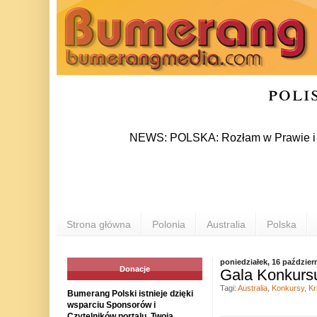
poli
NEWS: POLSKA: Rozłam w Prawie i Sprawied
Strona główna
Polonia
Australia
Polska
poniedziałek, 16 paździer
Donacje
Gala Konkursu
Tagi:
Australia
,
Konkursy
,
Kr
Bumerang Polski istnieje dzięki
wsparciu Sponsorów i
Czytelników portalu. Twoja