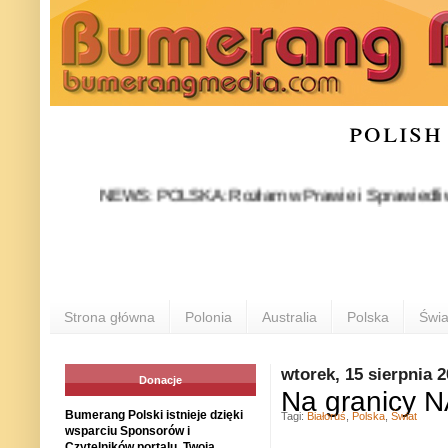
polish
NEWS: POLSKA: Rozłam w Prawie i Sprawiedliwości stał 
P
Strona główna
Polonia
Australia
Polska
Świa
wtorek, 15 sierpnia 
Donacje
Na granicy N
Bumerang Polski istnieje dzięki
Tagi:
Białoruś
,
Polska
,
Świat
wsparciu Sponsorów i
Czytelników portalu. Twoja