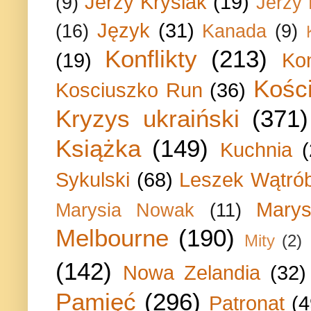
Jerzy Krysiak
(19)
(9)
Jerzy
Język
(31)
(16)
Kanada
(9)
Konflikty
(213)
(19)
Ko
Kości
Kosciuszko Run
(36)
Kryzys ukraiński
(371)
Książka
(149)
Kuchnia
Sykulski
(68)
Leszek Wątrób
Marys
Marysia Nowak
(11)
Melbourne
(190)
Mity
(2)
(142)
Nowa Zelandia
(32)
Pamięć
(296)
Patronat
(4