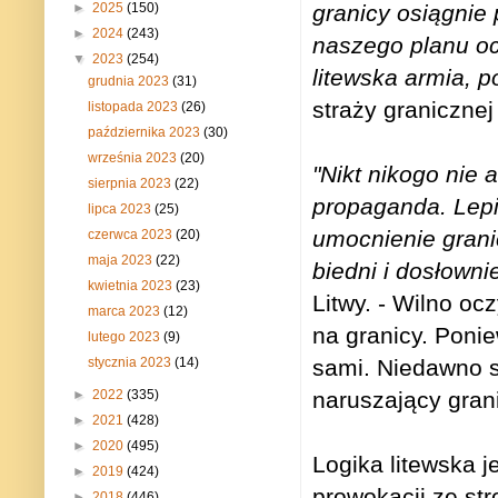
granicy osiągnie
►
2025
(150)
►
2024
(243)
naszego planu oc
▼
2023
(254)
litewska armia, po
grudnia 2023
(31)
straży graniczne
listopada 2023
(26)
października 2023
(30)
września 2023
(20)
"Nikt nikogo nie 
sierpnia 2023
(22)
propaganda. Lepi
lipca 2023
(25)
umocnienie grani
czerwca 2023
(20)
maja 2023
(22)
biedni i dosłown
kwietnia 2023
(23)
Litwy. - Wilno oc
marca 2023
(12)
na granicy. Ponie
lutego 2023
(9)
sami. Niedawno sf
stycznia 2023
(14)
naruszający grani
►
2022
(335)
►
2021
(428)
►
2020
(495)
Logika litewska je
►
2019
(424)
prowokacji ze str
►
2018
(446)