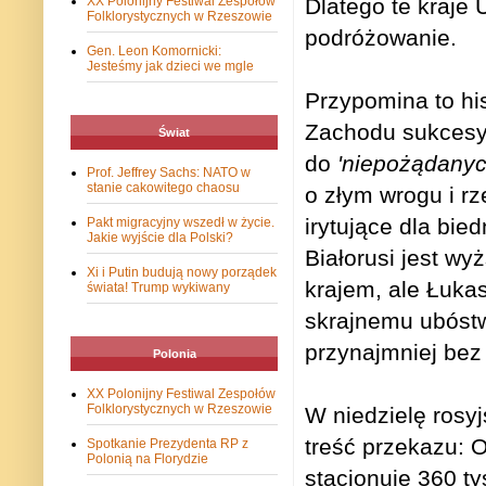
Dlatego te kraje 
XX Polonijny Festiwal Zespołów
Folklorystycznych w Rzeszowie
podróżowanie.
Gen. Leon Komornicki:
Jesteśmy jak dzieci we mgle
Przypomina to hi
Zachodu sukcesy
Świat
do
'niepożądanyc
Prof. Jeffrey Sachs: NATO w
stanie cakowitego chaosu
o złym wrogu i r
irytujące dla bie
Pakt migracyjny wszedł w życie.
Jakie wyjście dla Polski?
Białorusi jest wy
Xi i Putin budują nowy porządek
krajem, ale Łuka
świata! Trump wykiwany
skrajnemu ubóstw
przynajmniej bez
Polonia
XX Polonijny Festiwal Zespołów
Folklorystycznych w Rzeszowie
W niedzielę rosyj
treść przekazu: 
Spotkanie Prezydenta RP z
Polonią na Florydzie
stacjonuje 360 ​​