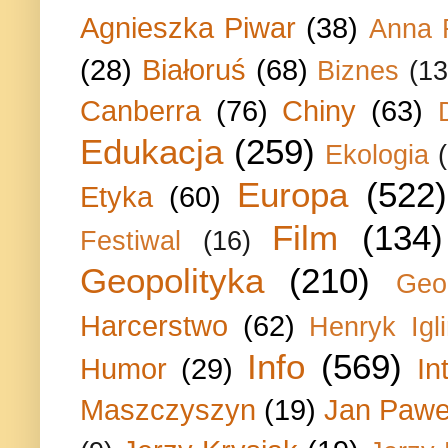
Agnieszka Piwar
(38)
Anna 
(28)
Białoruś
(68)
Biznes
(13
Canberra
(76)
Chiny
(63)
Edukacja
(259)
Ekologia
Europa
(522)
Etyka
(60)
Film
(134)
Festiwal
(16)
Geopolityka
(210)
Geo
Harcerstwo
(62)
Henryk Igli
Info
(569)
Humor
(29)
In
Maszczyszyn
(19)
Jan Paweł