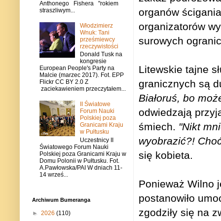
Anthonego Fishera "rokiem
organów ścigania,
straszliwym...
organizatorów wy
Włodzimierz
Wnuk: Tani
surowych ograni
prześmiewcy
rzeczywistości
Donald Tusk na
kongresie
Litewskie tajne s
European People's Party na
Malcie (marzec 2017). Fot. EPP
granicznych są d
Flickr CC BY 2.0 Z
zaciekawieniem przeczytałem...
Białoruś, bo może
II Światowe
odwiedzają przyja
Forum Nauki
Polskiej poza
śmiech.
"Nikt mni
Granicami Kraju
w Pułtusku
wyobrazić?! Choćb
Uczestnicy II
Światowego Forum Nauki
się kobieta.
Polskiej poza Granicami Kraju w
Domu Polonii w Pułtusku. Fot.
A.Pawłowska/PAI W dniach 11-
14 wrześ...
Ponieważ Wilno je
postanowiło umoc
Archiwum Bumeranga
zgodziły się na 
►
2026
(110)