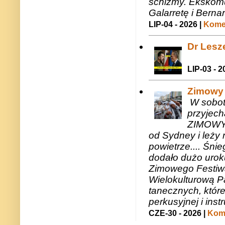
schizmy. Ekskomu
Galarretę i Bernar
LIP-04 - 2026 |
Komen
Dr Lesze
LIP-03 - 2
Zimowy 
W sobotę
przyjech
ZIMOWY 
od Sydney i leży 
powietrze.... Śni
dodało dużo uroku
Zimowego Festiwal
Wielokulturową P
tanecznych, któr
perkusyjnej i in
CZE-30 - 2026 |
Kome