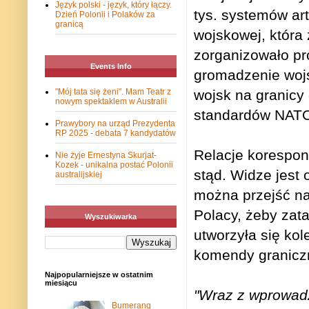
Język polski - język, który łączy.
tys. systemów art
Dzień Polonii i Polaków za
granicą
wojskowej, która
zorganizowało pr
Events Info
gromadzenie wojs
wojsk na granicy 
"Mój tata się żeni". Mam Teatr z
nowym spektaklem w Australii
standardów NAT
Prawybory na urząd Prezydenta
RP 2025 - debata 7 kandydatów
Relacje korespon
Nie żyje Ernestyna Skurjat-
Kozek - unikalna postać Polonii
stąd. Widze jest
australijskiej
można przejść naw
Polacy, żeby zat
Wyszukiwarka
utworzyła się kol
komendy graniczn
Najpopularniejsze w ostatnim
miesiącu
"Wraz z wprowad
Bumerang