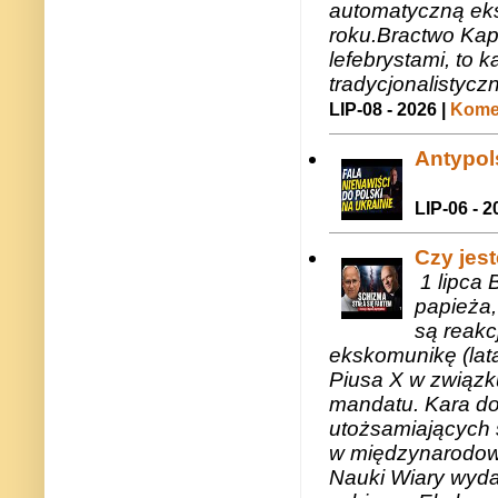
automatyczną eks
roku.Bractwo Ka
lefebrystami, to
tradycjonalistycz
LIP-08 - 2026 |
Komen
Antypols
LIP-06 - 2
Czy jes
1 lipca 
papieża,
są reakc
ekskomunikę (lat
Piusa X w związk
mandatu. Kara do
utożsamiających 
w międzynarodow
Nauki Wiary wyda