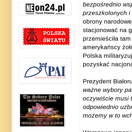
bezpośrednio wspi
przeszkolonych i
obrony narodowej
stacjonować na gr
przemieściła tam 
amerykańscy żołn
Polska militaryzu
pozyskać nacjona
Prezydent Białor
ważne wybory par
oczywiście musi 
odpowiednio uzbro
możemy w to wcho