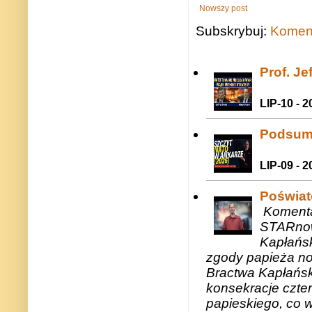
Nowszy post
Subskrybuj:
Koment
Prof. J
LIP-10 - 2
Podsum
LIP-09 - 2
Poświat
Komenta
STARnow
Kapłańsk
zgody papieża n
Bractwa Kapłańsk
konsekracje czte
papieskiego, co w