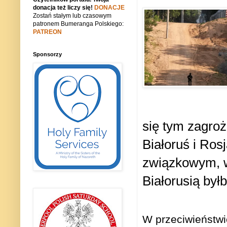
donacja też liczy się!
DONACJE
Zostań stałym lub czasowym
patronem Bumeranga Polskiego:
PATREON
Sponsorzy
się tym zagroż
Białoruś i Ros
związkowym, w
Białorusią był
W przeciwieństwi