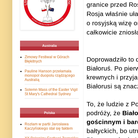
granice przed Ro
Rosja właśnie uł
o rosyjską wizę 
całkowicie znios
Australia
Zimowy Festiwal w Górach
Doprowadziło to 
Błękitnych
Białoruś. Po pie
Pauline Hanson przełamała
monopol duopolu rządzącego
krewnych i przyja
Australią
Białorusi są znac
Solemn Mass of the Easter Vigil
St Mary's Cathedral Sydney
To, że ludzie z P
podróży, że
Biał
Polska
gościnnym i ba
Rozłam w partii Jarosława
Kaczyńskiego stał się faktem
bałtyckich, bo u