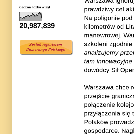
Warszawa ignoruj
Łączna liczba wizyt
prawdziwy cel akt
Na poligonie pod 
20,987,839
kilometrów od Lit
manewrowej. Warun
szkoleni zgodnie
analizujemy prze
tam innowacyjne 
dowódcy Sił Opera
Warszawa chce ró
przejście granic
połączenie kolej
przyłączenia się t
Polaków prowadzą
gospodarce. Nagle