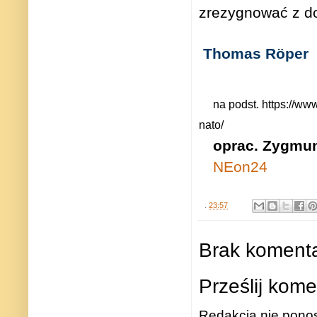
zrezygnować z do
Thomas Röper
na podst. https://ww
nato/
oprac. Zygmun
NEon24
.
23:57
Brak komenta
Prześlij kome
Redakcja nie ponos