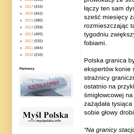
►
2017
(433)
łączy ten sam dy
►
2016
(442)
sześć miesięcy z
►
2015
(380)
rozmieszczając ta
►
2014
(359)
tygodniu zwiększ
►
2013
(405)
►
2012
(535)
fobiami.
►
2011
(464)
►
2010
(210)
Polska granica b
ekspertów konie 
Partnerzy
strażnicy granicz
ostatnio na przyk
śmigłowcowej na g
zażądała tysiąca 
sobie głowy drob
"Na granicy stacj