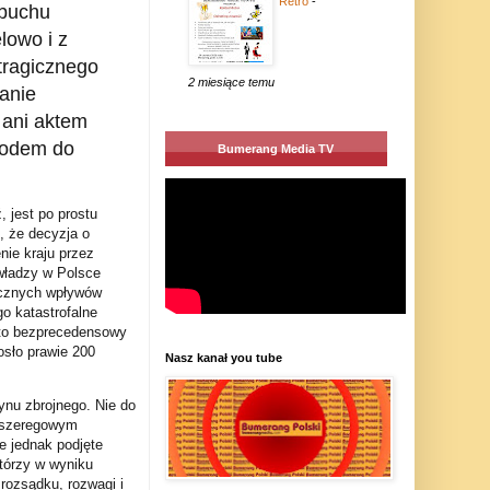
Retro
-
ybuchu
lowo i z
tragicznego
2 miesiące temu
anie
 ani aktem
owodem do
Bumerang Media TV
, jest po prostu
, że decyzja o
nie kraju przez
władzy w Polsce
ycznych wpływów
o katastrofalne
 to bezprecedensowy
osło prawie 200
Nasz kanał you tube
ynu zbrojnego. Nie do
e szeregowym
e jednak podjęte
tórzy w wyniku
 rozsądku, rozwagi i