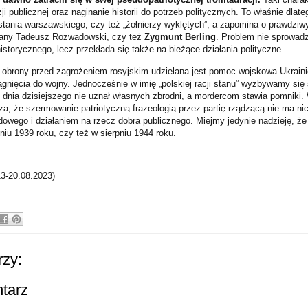
i publicznej oraz naginanie historii do potrzeb politycznych. To właśnie dlate
stania warszawskiego, czy też „żołnierzy wyklętych”, a zapomina o prawdziw
any Tadeusz Rozwadowski, czy też
Zygmunt Berling
. Problem nie sprowadz
storycznego, lecz przekłada się także na bieżące działania polityczne.
brony przed zagrożeniem rosyjskim udzielana jest pomoc wojskowa Ukraini
gnięcia do wojny. Jednocześnie w imię „polskiej racji stanu” wyzbywamy się
o dnia dzisiejszego nie uznał własnych zbrodni, a mordercom stawia pomniki.
za, że szermowanie patriotyczną frazeologią przez partię rządzącą nie ma ni
dowego i działaniem na rzecz dobra publicznego. Miejmy jedynie nadzieję, że
niu 1939 roku, czy też w sierpniu 1944 roku.
13-20.08.2023)
zy:
ntarz