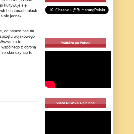
go kultywuje się
ych bohaterach takich
a się jednak
e, co naraża nas na
 sprzętu wojskowego
 Wszystko to
Podróże po Polsce
c wspólnego z obroną
 nie skończy się to
Video NEWS & Opinions