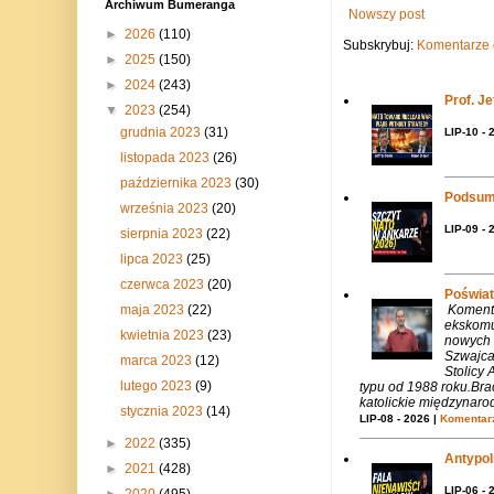
Archiwum Bumeranga
Nowszy post
►
2026
(110)
Subskrybuj:
Komentarze 
►
2025
(150)
►
2024
(243)
Prof. J
▼
2023
(254)
grudnia 2023
(31)
LIP-10 - 
listopada 2023
(26)
października 2023
(30)
Podsum
września 2023
(20)
LIP-09 - 
sierpnia 2023
(22)
lipca 2023
(25)
czerwca 2023
(20)
Poświat
Komenta
maja 2023
(22)
ekskomu
kwietnia 2023
(23)
nowych 
Szwajca
marca 2023
(12)
Stolicy 
lutego 2023
(9)
typu od 1988 roku.Bra
katolickie międzynaro
stycznia 2023
(14)
LIP-08 - 2026 |
Komentarz
►
2022
(335)
Antypols
►
2021
(428)
LIP-06 - 