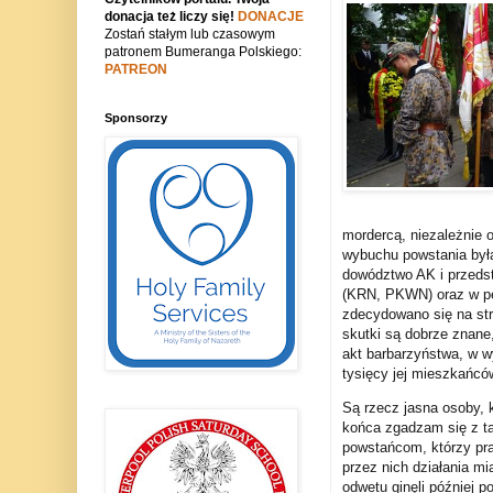
donacja też liczy się!
DONACJE
Zostań stałym lub czasowym
patronem Bumeranga Polskiego:
PATREON
Sponsorzy
mordercą, niezależnie o
wybuchu powstania była 
dowództwo AK i przedst
(KRN, PKWN) oraz w pe
zdecydowano się na str
skutki są dobrze znane
akt barbarzyństwa, w wy
tysięcy jej mieszkańcó
Są rzecz jasna osoby, 
końca zgadzam się z tą
powstańcom, którzy pra
przez nich działania m
odwetu ginęli później p