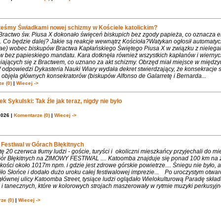
teśmy Świadkami nowej schizmy w Kościele katolickim?
 Bractwo św. Piusa X dokonało święceń biskupich bez zgody papieża, co oznacza 
. Co będzie dalej? Jakie są reakcje wewnątrz Kościoła?Watykan ogłosił automaty
iae) wobec biskupów Bractwa Kapłańskiego Świętego Piusa X w związku z nielega
w bez papieskiego mandatu. Kara dotknęła również wszystkich kapłanów i wiernyc
iających się z Bractwem, co uznano za akt schizmy. Obrzęd miał miejsce w międ
 odpowiedzi Dykasteria Nauki Wiary wydała dekret stwierdzający, że konsekracje 
objęła głównych konsekratorów (biskupów Alfonso de Galarretę i Bernarda...
e (0)
|
Wiecej ->
k Sykulski: Tak źle jak teraz, nigdy nie było
2026 |
Komentarze (0)
|
Wiecej ->
Festiwal w Górach Błękitnych
 20 czerwca tłumy ludzi - goście, turyści i okoliczni mieszkańcy przyjechali do m
 Gór Błękitnych na ZIMOWY FESTIWAL .... Katoomba znajduje się ponad 100 km na 
ości około 1017m npm. i gdzie jest zdrowe górskie powietrze.... Śniegu nie było, 
ło Słońce i dodało dużo uroku całej festiwalowej imprezie... Po uroczystym otwa
łównej ulicy Katoomba Street, tysiące ludzi oglądało Wielokulturową Paradę składa
 tanecznych, które w kolorowych strojach maszerowały w rytmie muzyki perkusyjne
ze (0)
|
Wiecej ->