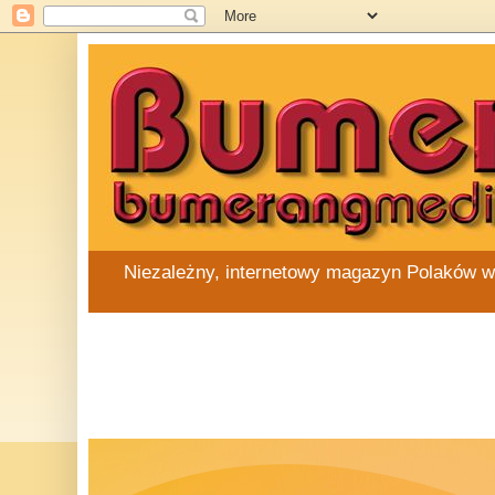
Niezależny, internetowy magazyn Polaków w Au