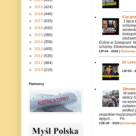
►
2020
(495)
►
2019
(424)
►
2018
(446)
Czy jes
►
2017
(433)
1 lipca
schizmę
►
2016
(442)
sentent
biskupó
►
2015
(380)
utożsam
►
2014
(359)
Écône w Szwajcarii. W
schizmy. Ekskomunika 
►
2013
(405)
LIP-04 - 2026 |
Komentarz
►
2012
(535)
Dr Lesze
►
2011
(464)
►
2010
(210)
LIP-03 - 
Partnerzy
Zimowy 
W sobotę
stolicy
na wysok
zaświeci
wzdłuż g
zespołów muzycznych i
dętych.... Po...
CZE-30 - 2026 |
Komentar