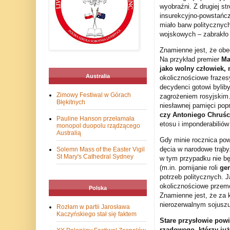
wyobraźni. Z drugiej s
insurekcyjno-powstańc
miało barw politycznych
wojskowych – zabrakło
Znamienne jest, że obe
Na przykład premier
Ma
jako wolny człowiek,
Australia
okolicznościowe frazesy
decydenci gotowi bylib
Zimowy Festiwal w Górach
zagrożeniem rosyjskim. 
Błękitnych
niesławnej pamięci po
czy Antoniego Chruśc
Pauline Hanson przełamała
etosu i imponderabiliów
monopol duopolu rządzącego
Australią
Gdy minie rocznica pow
dęcia w narodowe trąby
Solemn Mass of the Easter Vigil
St Mary's Cathedral Sydney
w tym przypadku nie bę
(m.in. pomijanie roli
ge
potrzeb politycznych. 
okolicznościowe przemó
Polska
Znamienne jest, że za k
nierozerwalnym sojuszu
Rozłam w partii Jarosława
Kaczyńskiego stał się faktem
Stare przysłowie powi
rządowego, którzy już