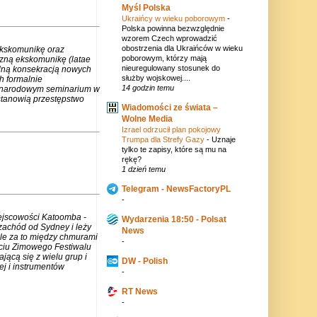
Myśl Polska
Ukraińcy w wieku poborowym
-
Polska powinna bezwzględnie
wzorem Czech wprowadzić
obostrzenia dla Ukraińców w wieku
ekskomunikę oraz
poborowym, którzy mają
czną ekskomunikę (latae
nieuregulowany stosunek do
lną konsekracją nowych
służby wojskowej....
h formalnie
14 godzin temu
zynarodowym seminarium w
stanowią przestępstwo
Wiadomości ze świata –
Wolne Media
Izrael odrzucił plan pokojowy
Trumpa dla Strefy Gazy
-
Uznaje
tylko te zapisy, które są mu na
rękę?
1 dzień temu
Telegram - NewsFactoryPL
-
iejscowości Katoomba -
Wydarzenia 18:50 - Polsat
zachód od Sydney i leży
News
ale za to między chmurami
-
rciu Zimowego Festiwalu
jącą się z wielu grup i
DW - Polish
j i instrumentów
-
RT News
-