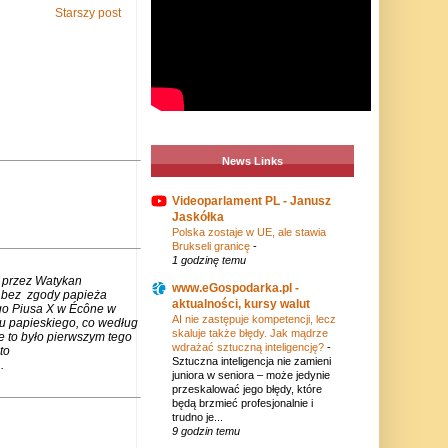
Starszy post
News Links
Videoparlament PL - Janusz
Jaskółka
Polska zostaje w UE, ale stawia
Brukseli granicę
-
1 godzinę temu
 przez Watykan
www.eGospodarka.pl -
m bez zgody papieża
aktualności, kursy walut
go Piusa X w Écône w
AI nie zastępuje kompetencji, lecz
u papieskiego, co według
skaluje także błędy. Jak mądrze
e to było pierwszym tego
wdrażać sztuczną inteligencję?
-
to
Sztuczna inteligencja nie zamieni
.
juniora w seniora – może jedynie
przeskalować jego błędy, które
będą brzmieć profesjonalnie i
trudno je...
9 godzin temu