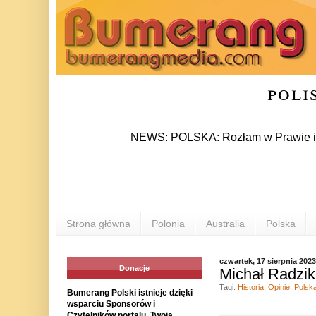
poli
NEWS: POLSKA: Rozłam w Prawie i Sprawied
Strona główna
Polonia
Australia
Polska
czwartek, 17 sierpnia 2023
Donacje
Michał Radzik
Tagi:
Historia
,
Opinie
,
Polsk
Bumerang Polski istnieje dzięki
wsparciu Sponsorów i
Czytelników portalu. Twoja