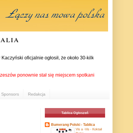
ralia
yński oficjalnie ogłosił, że około 30-kilku posłów zrezygnowa
 ponownie stał się miejscem spotkania Polonii z całego świata
Sponsors
Redakcja
Tablica Ogłoszeń
Bumerang Polski - Tablica
Vis a -Vis - Koktail