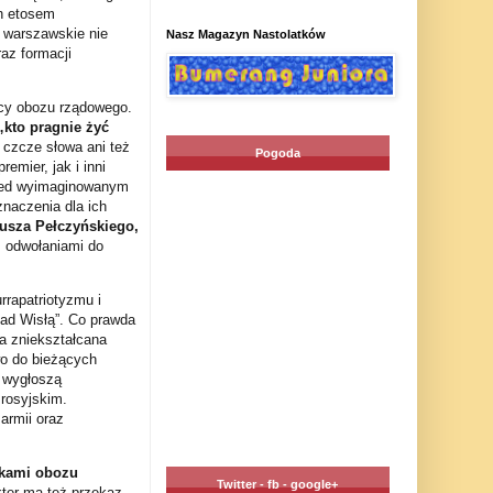
ch etosem
 warszawskie nie
Nasz Magazyn Nastolatków
az formacji
ycy obozu rządowego.
„kto pragnie żyć
o czcze słowa ani też
Pogoda
emier, jak i inni
przed wyimaginowanym
znaczenia dla ich
usza Pełczyńskiego,
z odwołaniami do
rapatriotyzmu i
nad Wisłą”. Co prawda
a zniekształcana
wo do bieżących
y wygłoszą
 rosyjskim.
armii oraz
ykami obozu
Twitter - fb - google+
ter ma też przekaz