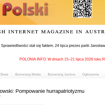
sh internet magazine in aust
liwości stał się faktem. 24 lipca prezes partii Jarosław Kacz
POLONIA INFO: W dniach 15–21 lipca 2026 roku Rzeszów
Świat
Bumerang Media
Bumerang Juniora
Ogłoszenia
owski: Pompowanie hurrapatriotyzmu
a