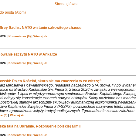
Strona główna
do posta (Atom)
effrey Sachs: NATO w stanie cakowitego chaosu
2026 |
Komentarze (0)
|
Wiecej ->
owanie szczytu NATO w Ankarze
2026 |
Komentarze (0)
|
Wiecej ->
owski: Po co Kościół, skoro nie ma znaczenia w co wierzę?
rz Mirosława Poświatowskiego, redaktora naczelnego STARnowa.TV po wydanej
nice na Bractwo Kapłańskie Św. Piusa X, 2 lipca 2026 w związku z wyświęcenie
biskupów. 1 lipca w międzynarodowym seminarium Bractwa Kapłańskiego Święte
rii odbyły się konsekracje czterech nowych biskupów. Sakry udzielono bez mandat
Apostolskiej stanowi akt schizmy skutkujący automatyczną ekskomuniką.Wydarzeni
ctwo Kapłańskie Świętego Piusa X (FSSPX), powszechnie nazywane lefebrystami, 
dowe zgromadzenie księży tradycjonalistycznych. Zgromadzenie zostało założone..
e (0)
|
Wiecej ->
ka fala na Ukrainie. Rozbrajenie polskiej armii
2026 |
Komentarze (0)
|
Wiecej ->