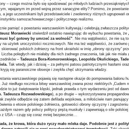
trony – czego można było się spodziewać po młodych ludziach przesiąknięty
zym, wpajanym im przed wojną przez sanacyjne elity? Pomimo, że powstanie
, a jego uczestnikami byli przedstawiciele i zwolennicy różnych ugrupowań or
 instynktu samozachowawczego i politycznego realizmu.
cnie pamięć o powstaniu warszawskim kultywują i celebrują zwłaszcza polit
teusz Morawiecki
stwierdził ostatnio nawiązując do wybuchu powstania, że
 musi być gotowy by umrzeć za wolność”
. Nie ma wątpliwości, że nie są t
 na użytek uroczystości rocznicowych. Nie ma też wątpliwości, że zarówno pr
y skierować polskich żołnierzy na front ukraiński w imię „obrony ojczyzny” 
Liczba poległych nie miałaby dla nich żadnego znaczenia, tak jak nie miała 
przedników –
Tadeusza Bora-Komorowskiego, Leopolda Okulickiego, Tade
iela.
Tak wtedy, jak i dzisiaj – za pełnymi patosu patriotycznymi hasłami ora
 kryją się paranoiczne obsesje i zwykła chęć utrzymania władzy.
stania warszawskiego pojawią się następne okazje do pompowania balonu hur
. Już niedługo rocznica bitwy warszawskiej zwana przez niektórych „Cudem 
dzie to już świętowanie klęski, jednak prawda o tym wydarzeniu jest od dawn
n. Tadeusza Rozwadowskiego
), a po drugie – wykorzystywana propagando
Jak zwykle odbędzie się zatem defilada wojskowa, a miłościwie nam panując
wienia o etosie polskiego żołnierza, gotowości obrony ojczyzny i zagrożeniu
ażdym razem gdy polscy politycy prężą muskuły i zapewniają o sile polskiej 
 z USA – czuję się coraz mniej bezpiecznie…
ada, że krowa, która dużo ryczy mało mleka daje. Podobnie jest z polit
 dawno zatracili się w swej pseudopatriotycznej tromtadracji.
Taki charak