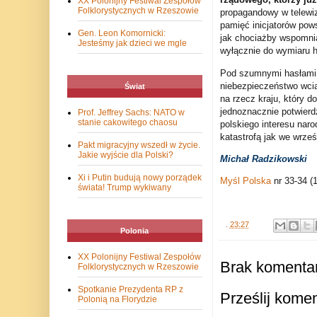
XX Polonijny Festiwal Zespołów
Folklorystycznych w Rzeszowie
propagandowy w telewizj
pamięć inicjatorów pow
Gen. Leon Komornicki:
jak chociażby wspomni
Jesteśmy jak dzieci we mgle
wyłącznie do wymiaru hi
Pod szumnymi hasłami o
niebezpieczeństwo wcią
Świat
na rzecz kraju, który d
jednoznacznie potwierd
Prof. Jeffrey Sachs: NATO w
stanie cakowitego chaosu
polskiego interesu naro
katastrofą jak we wrześ
Pakt migracyjny wszedł w życie.
Jakie wyjście dla Polski?
Michał Radzikowski
Xi i Putin budują nowy porządek
Myśl Polska
nr 33-34 (
świata! Trump wykiwany
.
23:27
Polonia
XX Polonijny Festiwal Zespołów
Brak komentar
Folklorystycznych w Rzeszowie
Spotkanie Prezydenta RP z
Prześlij kome
Polonią na Florydzie