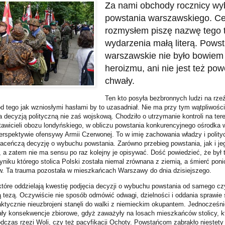
Z
a nami obchody rocznicy w
powstania warszawskiego. Ce
rozmysłem piszę nazwę tego 
wydarzenia małą literą. Powst
warszawskie nie było bowiem
heroizmu, ani nie jest też p
chwały.
Ten kto posyła bezbronnych ludzi na rzeź
d tego jak wzniosłymi hasłami by to uzasadniał. Nie ma przy tym wątpliwości
decyzją polityczną nie zaś wojskową. Chodziło o utrzymanie kontroli na tere
awicieli obozu londyńskiego, w obliczu powstania konkurencyjnego ośrodka 
rspektywie ofensywy Armii Czerwonej. To w imię zachowania władzy i polit
aceńczą decyzję o wybuchu powstania. Zarówno przebieg powstania, jak i jeg
, a zatem nie ma sensu po raz kolejny je opisywać. Dość powiedzieć, że był
niku którego stolica Polski została niemal zrównana z ziemią, a śmierć poni
w. Ta trauma pozostała w mieszkańcach Warszawy do dnia dzisiejszego.
które oddzielają kwestię podjęcia decyzji o wybuchu powstania od samego cz
 tezą. Oczywiście nie sposób odmówić odwagi, dzielności i oddania sprawi
ktycznie nieuzbrojeni stanęli do walki z niemieckim okupantem. Jednocześni
iały konsekwencje zbiorowe, gdyż zaważyły na losach mieszkańców stolicy, k
odczas rzezi Woli, czy też pacyfikacji Ochoty. Powstańcom zabrakło niestety