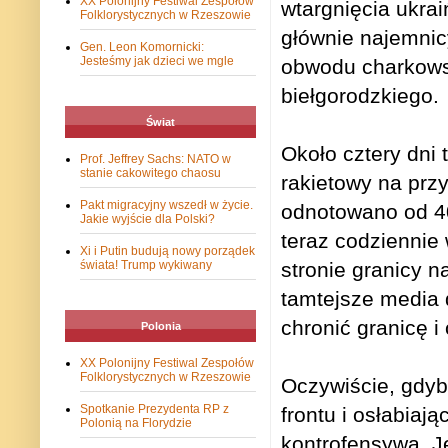
XX Polonijny Festiwal Zespołów
wtargnięcia ukrai
Folklorystycznych w Rzeszowie
głównie najemnicy
Gen. Leon Komornicki:
Jesteśmy jak dzieci we mgle
obwodu charkows
biełgorodzkiego.
Świat
Około cztery dni t
Prof. Jeffrey Sachs: NATO w
stanie cakowitego chaosu
rakietowy na prz
Pakt migracyjny wszedł w życie.
odnotowano od 40
Jakie wyjście dla Polski?
teraz codziennie w
Xi i Putin budują nowy porządek
stronie granicy 
świata! Trump wykiwany
tamtejsze media d
chronić granicę i
Polonia
XX Polonijny Festiwal Zespołów
Folklorystycznych w Rzeszowie
Oczywiście, gdyby
Spotkanie Prezydenta RP z
frontu i osłabia
Polonią na Florydzie
kontrofensywą. J