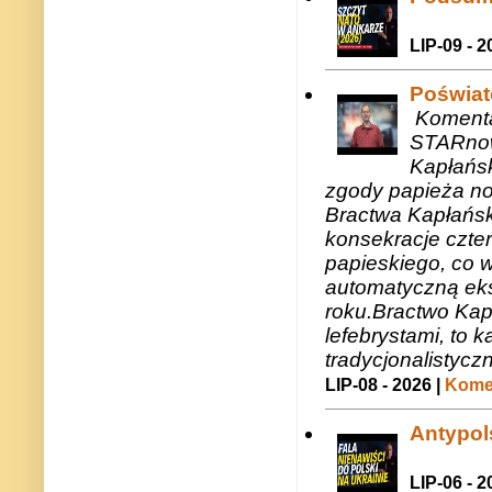
LIP-09 - 2
Poświat
Komenta
STARnow
Kapłańsk
zgody papieża n
Bractwa Kapłańsk
konsekracje czte
papieskiego, co w
automatyczną eks
roku.Bractwo Ka
lefebrystami, to
tradycjonalistycz
LIP-08 - 2026 |
Komen
Antypols
LIP-06 - 2