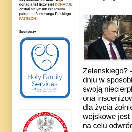
donacja też liczy się!
DONACJE
Zostań stałym lub czasowym
patronem Bumeranga Polskiego:
PATREON
Sponsorzy
Zełenskiego? 
dniu w sposobi
swoją niecierp
ona inscenizo
dla życia żołn
wojskowe jest
na celu odwróc