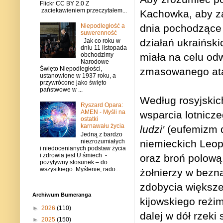
Flickr CC BY 2.0 Z
zaciekawieniem przeczytałem...
Kachowka, aby za
dnia pochodzące 
Niepodległość a
suwerenność
działań ukraińsk
Jak co roku w
dniu 11 listopada
miała na celu od
obchodzimy
Narodowe
Święto Niepodległości,
zmasowanego atak
ustanowione w 1937 roku, a
przywrócone jako święto
państwowe w ...
Według rosyjskic
Ryszard Opara:
AMEN - Myśli na
wsparcia lotnicze
ostatki
karnawału życia
ludzi'
(eufemizm d
Jedną z bardzo
niezrozumiałych
niemieckich Leop
i niedocenianych podstaw życia
i zdrowia jest U śmiech -
oraz broń polową.
pozytywny stosunek – do
wszystkiego. Myślenie, rado...
żołnierzy w bezn
zdobycia większej
Archiwum Bumeranga
kijowskiego reżi
►
2026
(110)
dalej w dół rzeki
►
2025
(150)