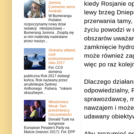
kiedy Rosjanie op
Juniora:
Czerwone serce
lewy brzeg Dniep
Australii
W Bumerangu
przerwania tamy,
Polskim
rozpoczynamy nowy dział
życiu powodzi w 
redakcji młodzieżowej –
Bumerang Juniora . Znajdą się
obszarów uważany
w nim materiały nadesłane
przez naszyc...
zamknięcie hydroe
Globalny alfabet,
może również zag
czyli
podsumowanie
roku 2017
więc po raz kolej
Fot. CC0
domena
publiczna Rok 2017 dobiegł
Dlaczego działani
końca. Rok nazwany przez
arcybiskupa Sydney
Anthonego Fishera "rokiem
odpowiedzialny, 
straszliwym...
sprawozdawcę, mó
Włodzimierz
nawzajem i możem
Wnuk: Tani
prześmiewcy
rzeczywistości
udawany obiektyw
Donald Tusk na
kongresie
European People's Party na
Malcie (marzec 2017). Fot. EPP
Aby zrozumieć po