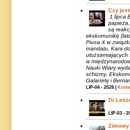
Czy jes
1 lipca 
papieża,
są reakc
ekskomunikę (lat
Piusa X w związk
mandatu. Kara do
utożsamiających 
w międzynarodow
Nauki Wiary wyda
schizmy. Ekskomu
Galarretę i Bernar
LIP-04 - 2026 |
Komen
Dr Lesze
LIP-03 - 2
Zimowy 