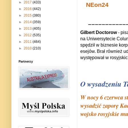
►
2017
(433)
NEon24
►
2016
(442)
►
2015
(380)
___________
►
2014
(359)
►
2013
(405)
Gilbert Doctorow
- pis
►
2012
(535)
na Uniwersytecie Colu
►
2011
(464)
spędził w biznesie korp
►
2010
(210)
esejów. Brał również 
występował w rosyjskic
Partnerzy
O wysadzeniu T
W nocy 6 czerwca st
wysadzić zaporę Ka
wojsko rosyjskie mu