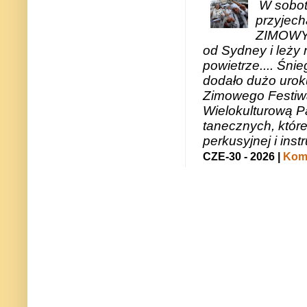
W sobotę
przyjech
ZIMOWY 
od Sydney i leży 
powietrze.... Śni
dodało dużo uroku
Zimowego Festiwal
Wielokulturową P
tanecznych, któr
perkusyjnej i in
CZE-30 - 2026 |
Kome