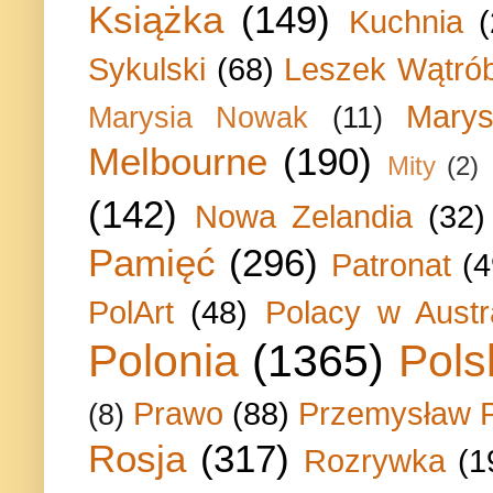
Książka
(149)
Kuchnia
Sykulski
(68)
Leszek Wątrób
Marys
Marysia Nowak
(11)
Melbourne
(190)
Mity
(2)
(142)
Nowa Zelandia
(32)
Pamięć
(296)
Patronat
(4
PolArt
(48)
Polacy w Austra
Polonia
(1365)
Pols
Prawo
(88)
Przemysław P
(8)
Rosja
(317)
Rozrywka
(1