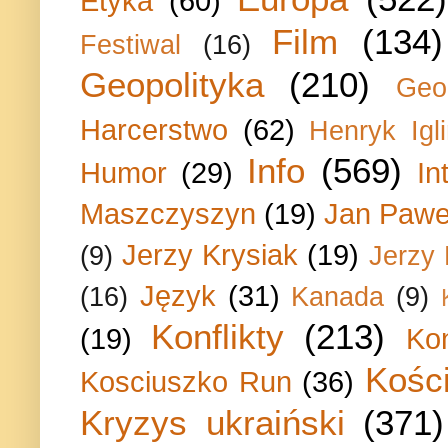
Etyka
(60)
Film
(134)
Festiwal
(16)
Geopolityka
(210)
Geo
Harcerstwo
(62)
Henryk Igli
Info
(569)
Humor
(29)
In
Maszczyszyn
(19)
Jan Paweł
Jerzy Krysiak
(19)
(9)
Jerzy
Język
(31)
(16)
Kanada
(9)
Konflikty
(213)
(19)
Ko
Kości
Kosciuszko Run
(36)
Kryzys ukraiński
(371)