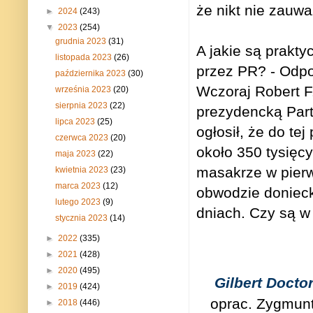
że nikt nie zauwa
►
2024
(243)
▼
2023
(254)
grudnia 2023
(31)
A jakie są prakt
listopada 2023
(26)
przez PR? - Odpow
października 2023
(30)
Wczoraj Robert F
września 2023
(20)
sierpnia 2023
(22)
prezydencką Part
lipca 2023
(25)
ogłosił, że do te
czerwca 2023
(20)
około 350 tysięc
maja 2023
(22)
masakrze w pier
kwietnia 2023
(23)
marca 2023
(12)
obwodzie doniecki
lutego 2023
(9)
dniach. Czy są w
stycznia 2023
(14)
►
2022
(335)
►
2021
(428)
►
2020
(495)
Gilbert Docto
►
2019
(424)
oprac. Zygmunt
►
2018
(446)