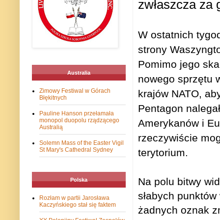
zwłaszcza za g
W ostatnich tygo
strony Waszyngt
Pomimo jego skarg
Australia
nowego sprzętu w
Zimowy Festiwal w Górach
krajów NATO, aby
Błękitnych
Pentagon nalegał,
Pauline Hanson przełamała
monopol duopolu rządzącego
Amerykanów i Eu
Australią
rzeczywiście mog
Solemn Mass of the Easter Vigil
St Mary's Cathedral Sydney
terytorium.
Na polu bitwy wid
Polska
słabych punktów w
Rozłam w partii Jarosława
Kaczyńskiego stał się faktem
żadnych oznak zm