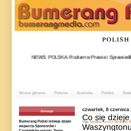
polish
NEWS: POLSKA: Rozłam w Prawie i Sprawiedliwości sta
Strona główna
Polonia
Australia
Polska
Świa
czwartek, 8 czerwca
Donacje
Co się dzieje
Bumerang Polski istnieje dzięki
Tagi:
Konflikty
,
Kryzys ukraiński
,
R
Waszyngton
wsparciu Sponsorów i
Czytelników portalu. Twoja