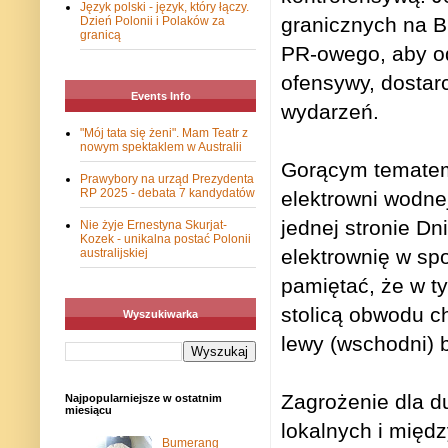
Język polski - język, który łączy.
granicznych na B
Dzień Polonii i Polaków za
granicą
PR-owego, aby od
ofensywy, dostar
Events Info
wydarzeń.
"Mój tata się żeni". Mam Teatr z
nowym spektaklem w Australii
Gorącym tematem
Prawybory na urząd Prezydenta
RP 2025 - debata 7 kandydatów
elektrowni wodn
jednej stronie D
Nie żyje Ernestyna Skurjat-
Kozek - unikalna postać Polonii
elektrownię w sp
australijskiej
pamiętać, że w t
stolicą obwodu c
Wyszukiwarka
lewy (wschodni) 
Zagrożenie dla 
Najpopularniejsze w ostatnim
miesiącu
lokalnych i mię
Bumerang