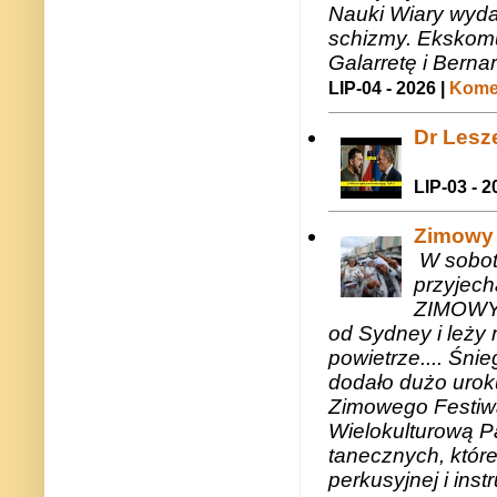
Nauki Wiary wyda
schizmy. Ekskomu
Galarretę i Bernar
LIP-04 - 2026 |
Komen
Dr Lesze
LIP-03 - 2
Zimowy 
W sobotę
przyjech
ZIMOWY 
od Sydney i leży 
powietrze.... Śni
dodało dużo uroku
Zimowego Festiwal
Wielokulturową P
tanecznych, któr
perkusyjnej i in