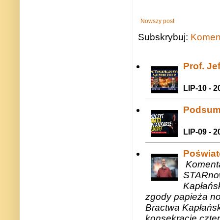
Nowszy post
Subskrybuj:
Koment
Prof. J
LIP-10 - 2
Podsum
LIP-09 - 2
Poświat
Komenta
STARnow
Kapłańsk
zgody papieża n
Bractwa Kapłańsk
konsekracje czte