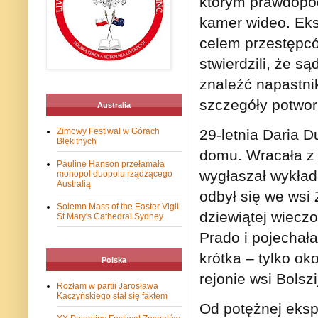
którym prawdopo
kamer wideo. Eks
celem przestępców
stwierdzili, że s
znaleźć napastnik
szczegóły potwor
Australia
29-letnia Daria 
Zimowy Festiwal w Górach
Błękitnych
domu. Wracała z f
Pauline Hanson przełamała
wygłaszał wykład
monopol duopolu rządzącego
Australią
odbył się we wsi
Solemn Mass of the Easter Vigil
dziewiątej wiecz
St Mary's Cathedral Sydney
Prado i pojechał
krótka – tylko o
Polska
rejonie wsi Bolsz
Rozłam w partii Jarosława
Kaczyńskiego stał się faktem
Od potężnej eksp