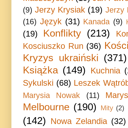
Jerzy Krysiak
(19)
(9)
Jerzy
Język
(31)
(16)
Kanada
(9)
Konflikty
(213)
(19)
Ko
Kości
Kosciuszko Run
(36)
Kryzys ukraiński
(371)
Książka
(149)
Kuchnia
Sykulski
(68)
Leszek Wątrób
Marys
Marysia Nowak
(11)
Melbourne
(190)
Mity
(2)
(142)
Nowa Zelandia
(32)