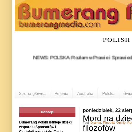
polish
NEWS: POLSKA: Rozłam w Prawie i Sprawiedliwości st
Strona główna
Polonia
Australia
Polska
Świa
poniedziałek, 22 sier
Donacje
Mord na dziec
Bumerang Polski istnieje dzięki
Tagi:
Dramat
,
Filozofia
,
Opinie
,
Ro
filozofów
wsparciu Sponsorów i
Czytelników portalu. Twoja