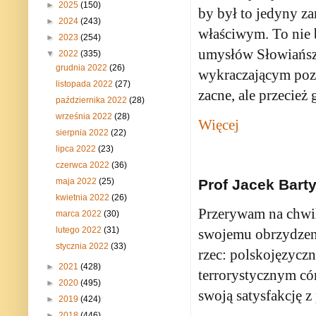
►
2025
(150)
by był to jedyny z
►
2024
(243)
właściwym. To nie b
►
2023
(254)
umysłów Słowiańsz
▼
2022
(335)
grudnia 2022
(26)
wykraczającym poz
listopada 2022
(27)
zacne, ale przecież 
października 2022
(28)
września 2022
(28)
Więcej
sierpnia 2022
(22)
lipca 2022
(23)
czerwca 2022
(36)
maja 2022
(25)
Prof Jacek Barty
kwietnia 2022
(26)
Przerywam na chwil
marca 2022
(30)
lutego 2022
(31)
swojemu obrzydzeni
stycznia 2022
(33)
rzec: polskojęzycz
►
2021
(428)
terrorystycznym cór
►
2020
(495)
swoją satysfakcję 
►
2019
(424)
►
2018
(446)