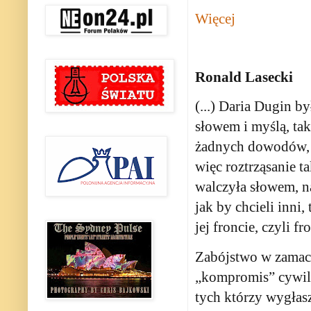
Więcej
Ronald Lasecki
(...) Daria Dugin b
słowem i myślą, ta
żadnych dowodów, ż
więc roztrząsanie 
walczyła słowem, n
jak by chcieli inni
jej froncie, czyli f
Zabójstwo w zamach
„kompromis” cywili
tych którzy wygłas