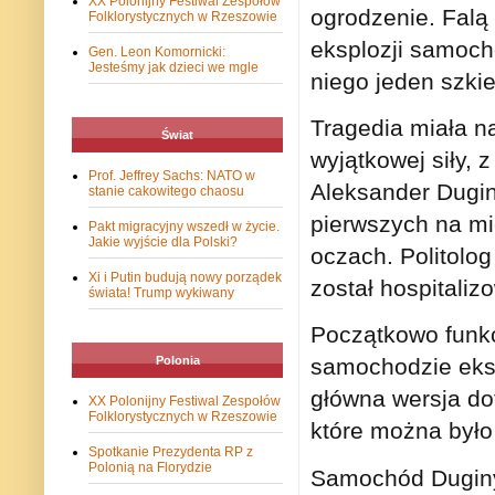
XX Polonijny Festiwal Zespołów
ogrodzenie. Falą
Folklorystycznych w Rzeszowie
eksplozji samoch
Gen. Leon Komornicki:
Jesteśmy jak dzieci we mgle
niego jeden szki
Tragedia miała n
Świat
wyjątkowej siły, 
Prof. Jeffrey Sachs: NATO w
Aleksander Dugin
stanie cakowitego chaosu
pierwszych na mie
Pakt migracyjny wszedł w życie.
Jakie wyjście dla Polski?
oczach. Politolog
Xi i Putin budują nowy porządek
został hospitaliz
świata! Trump wykiwany
Początkowo funkc
Polonia
samochodzie eks
główna wersja d
XX Polonijny Festiwal Zespołów
Folklorystycznych w Rzeszowie
które można było
Spotkanie Prezydenta RP z
Polonią na Florydzie
Samochód Duginy 