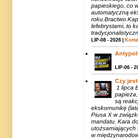
papieskiego, co w
automatyczną eks
roku.Bractwo Ka
lefebrystami, to
tradycjonalistycz
LIP-08 - 2026 |
Komen
Antypols
LIP-06 - 2
Czy jes
1 lipca 
papieża,
są reakc
ekskomunikę (lat
Piusa X w związk
mandatu. Kara do
utożsamiających 
w międzynarodow