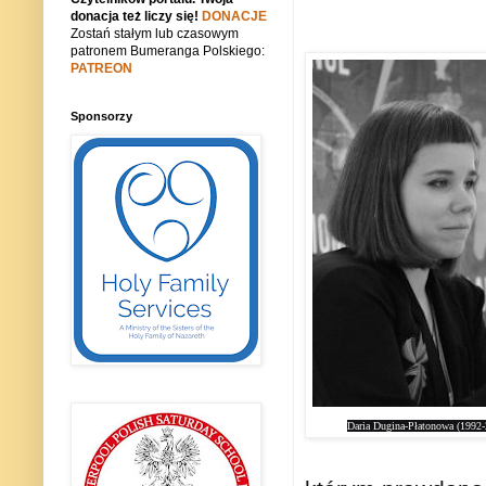
donacja też liczy się!
DONACJE
Zostań stałym lub czasowym
patronem Bumeranga Polskiego:
PATREON
Sponsorzy
Daria Dugina-Płatonowa (1992-