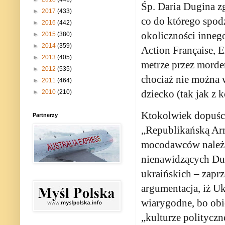
Śp. Daria Dugina z
►
2017
(433)
co do którego spod
►
2016
(442)
okoliczności innego
►
2015
(380)
►
2014
(359)
Action Française, E
►
2013
(405)
metrze przez morder
►
2012
(535)
chociaż nie można 
►
2011
(464)
dziecko (tak jak z
►
2010
(210)
Ktokolwiek dopuścił
Partnerzy
„Republikańską Ar
mocodawców należa
nienawidzących Dug
ukraińskich – zapr
argumentacja, iż Uk
wiarygodne, bo obie 
„kulturze politycz