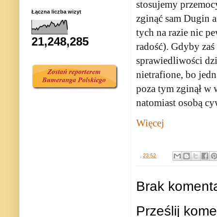
stosujemy przemocy
Łączna liczba wizyt
zginąć sam Dugin a
tych na razie nic p
21,248,285
radość). Gdyby zaś
sprawiedliwości dzi
nietrafione, bo jed
poza tym zginął w 
natomiast osobą cyw
Więcej
.
23:52
Brak komenta
Prześlij kome