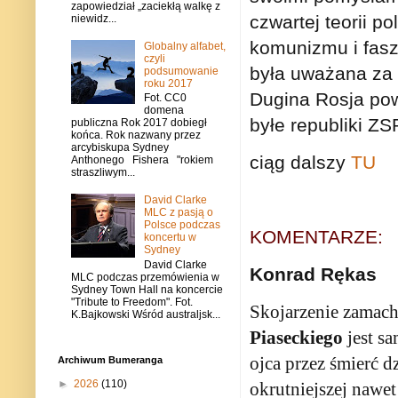
zapowiedział „zaciekłą walkę z
czwartej teorii p
niewidz...
komunizmu i fasz
Globalny alfabet,
czyli
była uważana za 
podsumowanie
roku 2017
Dugina Rosja pow
Fot. CC0
domena
byłe republiki ZS
publiczna Rok 2017 dobiegł
końca. Rok nazwany przez
arcybiskupa Sydney
ciąg dalszy
TU
Anthonego Fishera "rokiem
straszliwym...
David Clarke
MLC z pasją o
Polsce podczas
KOMENTARZE:
koncertu w
Sydney
David Clarke
Konrad Rękas
MLC podczas przemówienia w
Sydney Town Hall na koncercie
"Tribute to Freedom". Fot.
Skojarzenie zamac
K.Bajkowski Wśród australjsk...
Piaseckiego
jest s
ojca przez śmierć d
Archiwum Bumeranga
►
2026
(110)
okrutniejszej nawe