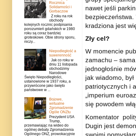
Rocznica
nawet jeśli parki
Solidarności i
Gorbaczow
bezpieczeństwa. 
Z roku na rok
obchody
kradziona jest w
kolejnych rocznic podpisania
porozumień gdańskich w 1980
roku są coraz bardziej
Zły cel?
groteskowe. Obie strony sporu,
niczy...
W momencie publi
Niepodległość a
suwerenność
zamachu – sama D
Jak co roku w
dniu 11 listopada
jednogłośnie mów
obchodzimy
Narodowe
jak wiadomo, był 
Święto Niepodległości,
ustanowione w 1937 roku, a
patriotycznych i
przywrócone jako święto
państwowe w ...
„imperium euroaz
Bojowe,
się powodem włąc
wirtualne
Zgromadzenie
Ogóle ONZtu
Komentator poli
Prezydent USA
Trump,
Dugin jest demoni
przemawiając na wideo do
ogólnej debaty Zgromadzenia
swoimi pomysłam
Ogólnego ONZ, prowokacyjnie