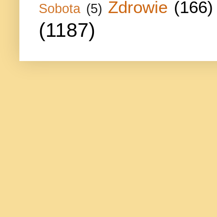
Zdrowie
(166)
Sobota
(5)
(1187)