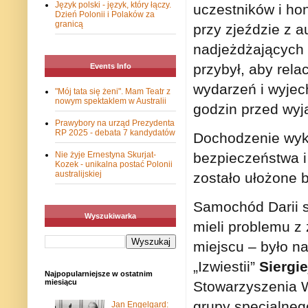
Język polski - język, który łączy.
uczestników i hon
Dzień Polonii i Polaków za
granicą
przy zjeździe z au
nadjeżdżających 
przybył, aby rela
Events Info
wydarzeń i wyjec
"Mój tata się żeni". Mam Teatr z
nowym spektaklem w Australii
godzin przed wyj
Prawybory na urząd Prezydenta
RP 2025 - debata 7 kandydatów
Dochodzenie wyka
bezpieczeństwa i
Nie żyje Ernestyna Skurjat-
Kozek - unikalna postać Polonii
australijskiej
zostało ułożone 
Samochód Darii st
Wyszukiwarka
mieli problemu 
miejscu – było na
„Izwiestii”
Siergi
Najpopularniejsze w ostatnim
miesiącu
Stowarzyszenia W
grupy specjalne
Jan Engelgard: