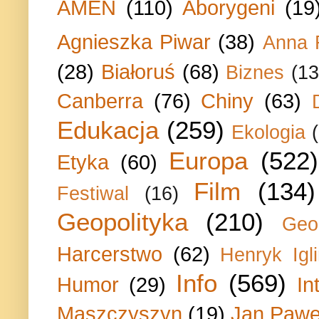
AMEN
(110)
Aborygeni
(19
Agnieszka Piwar
(38)
Anna 
(28)
Białoruś
(68)
Biznes
(13
Canberra
(76)
Chiny
(63)
Edukacja
(259)
Ekologia
Europa
(522)
Etyka
(60)
Film
(134)
Festiwal
(16)
Geopolityka
(210)
Geo
Harcerstwo
(62)
Henryk Igli
Info
(569)
Humor
(29)
In
Maszczyszyn
(19)
Jan Paweł