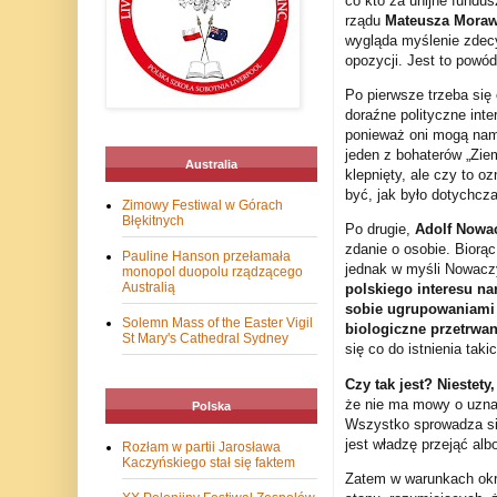
co kto za unijne fundus
rządu
Mateusza Moraw
wygląda myślenie zdecy
opozycji. Jest to powó
Po pierwsze trzeba się 
doraźne polityczne inte
ponieważ oni mogą nam 
jeden z bohaterów „Ziem
Australia
klepnięty, ale czy to 
być, jak było dotychcz
Zimowy Festiwal w Górach
Błękitnych
Po drugie,
Adolf Nowa
zdanie o osobie. Biorąc
Pauline Hanson przełamała
jednak w myśli Nowacz
monopol duopolu rządzącego
Australią
polskiego interesu n
sobie ugrupowaniami p
Solemn Mass of the Easter Vigil
biologiczne przetrwa
St Mary's Cathedral Sydney
się co do istnienia tak
Czy tak jest? Niestety
że nie ma mowy o uznawa
Polska
Wszystko sprowadza się 
jest władzę przejąć alb
Rozłam w partii Jarosława
Kaczyńskiego stał się faktem
Zatem w warunkach okr