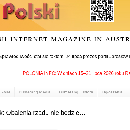
sh internet magazine in aust
iwości stał się faktem. 24 lipca prezes partii Jarosław Kaczy
POLONIA INFO: W dniach 15–21 lipca 2026 roku Rzeszów 
Świat
Bumerang Media
Bumerang Juniora
Ogłoszenia
k: Obalenia rządu nie będzie…