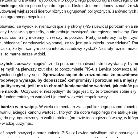
ze załatwi dla swoich wyborców, kto kogo z tego powodu ogra i dlaczego przez
ieckiego
, skoro ponoć było do tego tak blisko. Jestem skłonny uznać, że wła
dowanej większości liderów różnych ugrupowań politycznych, zarówno tych z 
d do ogromnego niepokoju.
obawiać, że wysokie, nienawidzące się strony (PiS i Lewica) porozumienia ni
resy i załatwiają geszefty, a nie próbują rozwiązać strategiczne problemy. Do
dać coś, a my możemy ich w czymś poprzeć. Partyjne interesy na tym zysku
i obiecanej” narodowości wybranej, że to „jest po kupiecku powiedziane”. Par
oznacza, że tym samym polski interes narodowy zyskał? Niestety różnie może 
as, to marne nasze widoki.
czyński
zauważył niegdyś, że do porozumienia dwóch stron wystarczy, by mia
 tę myśl na pierwszy rzut oka, to porozumienie PiS-u z Lewicą potwierdza jej
yńskiego głębszy sens.
Sprowadza się on do zrozumienia, że prawidłow
arodowego wymaga, by dopuszczać kompromisy i porozumienia między 
olitycznymi, jeśli ma to chronić fundamentalne wartości, jak całość p
nie narodu
. Oczywiście, niezbędnym do tego jest, by te przeciwne sobie siły
ich fundamentalnych wartości i je choć w części respektowały.
, bardzo w to wątpię.
W wielu elementach życia publicznego poziom zacietrze
niu jakiegoś kanonu wartości, których dla dobra wspólnego nie atakuje się i
do gry, ograniczonych walk i totalnej (na razie ideologicznej) wojny, w któ
o władzę utrzymać.
eślonych powyżej o porozumieniu PiS-u z Lewicą mówiłbym jak o posunięci