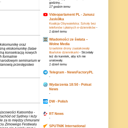
.
godziny...
17 godzin temu
Videoparlament PL - Janusz
Jaskółka
Koalicja Obywatelska: Szkoły bez
telefonów i płatnych e-dzienników
-
1 dzień temu
Wiadomości ze świata –
Wolne Media
ekskomunikę oraz
Izraelskie drony zaatakowały
czną ekskomunikę (latae
libańskie dziennikarki
-
Strzelały
lną konsekracją nowych
też do karetek, aby ich nie
h formalnie
uratowały.
zynarodowym seminarium w
1 dzień temu
stanowią przestępstwo
Telegram - NewsFactoryPL
-
Wydarzenia 18:50 - Polsat
News
-
DW - Polish
-
iejscowości Katoomba -
RT News
zachód od Sydney i leży
-
ale za to między chmurami
rciu Zimowego Festiwalu
SPUTNIK International