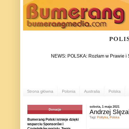
poli
NEWS: POLSKA: Rozłam w Prawie i Sprawiedl
Strona główna
Polonia
Australia
Polska
sobota, 1 maja 2021
Donacje
Andrzej Slęza
Tagi:
Polityka
,
Polska
Bumerang Polski istnieje dzięki
wsparciu Sponsorów i
Czytelników portalu. Twoja