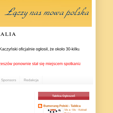
ralia
ński oficjalnie ogłosił, że około 30-kilku posłów zrezygnował
ponownie stał się miejscem spotkania Polonii z całego świata 
Sponsors
Redakcja
Tablica Ogłoszeń
Bumerang Polski - Tablica
Vis a -Vis - Koktail