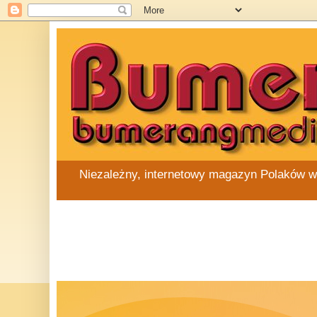
Niezależny, internetowy magazyn Polaków w Au