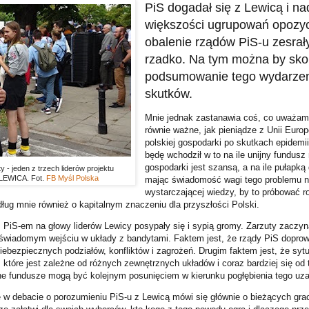
PiS dogadał się z Lewicą i na
większości ugrupowań opozy
obalenie rządów PiS-u zesrały 
rzadko. Na tym można by sk
podsumowanie tego wydarzeni
skutków.
Mnie jednak zastanawia coś, co uważam 
równie ważne, jak pieniądze z Unii Euro
polskiej gospodarki po skutkach epidemii
będę wchodził w to na ile unijny fundus
gospodarki jest szansą, a na ile pułapką
 - jeden z trzech liderów projektu
 LEWICA. Fot.
FB Myśl Polska
mając świadomość wagi tego problemu 
wystarczającej wiedzy, by to próbować r
ług mnie również o kapitalnym znaczeniu dla przyszłości Polski.
 PiS-em na głowy liderów Lewicy posypały się i sypią gromy. Zarzuty zaczyna
 świadomym wejściu w układy z bandytami. Faktem jest, że rządy PiS doprowa
niebezpiecznych podziałów, konfliktów i zagrożeń. Drugim faktem jest, że sytu
 które jest zależne od różnych zewnętrznych układów i coraz bardziej się od
e fundusze mogą być kolejnym posunięciem w kierunku pogłębienia tego uza
e w debacie o porozumieniu PiS-u z Lewicą mówi się głównie o bieżących grac