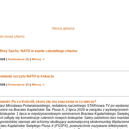
Strona główna
do posta (Atom)
effrey Sachs: NATO w stanie cakowitego chaosu
2026 |
Komentarze (0)
|
Wiecej ->
owanie szczytu NATO w Ankarze
2026 |
Komentarze (0)
|
Wiecej ->
owski: Po co Kościół, skoro nie ma znaczenia w co wierzę?
rz Mirosława Poświatowskiego, redaktora naczelnego STARnowa.TV po wydanej
nice na Bractwo Kapłańskie Św. Piusa X, 2 lipca 2026 w związku z wyświęcenie
biskupów. 1 lipca w międzynarodowym seminarium Bractwa Kapłańskiego Święte
rii odbyły się konsekracje czterech nowych biskupów. Sakry udzielono bez mandat
Apostolskiej stanowi akt schizmy skutkujący automatyczną ekskomuniką.Wydarzeni
ctwo Kapłańskie Świętego Piusa X (FSSPX), powszechnie nazywane lefebrystami, 