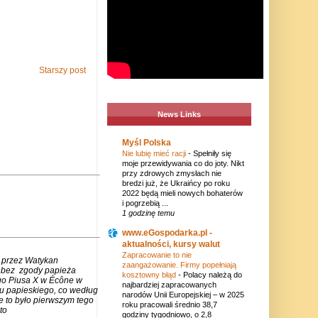
Starszy post
News Links
Myśl Polska
Nie lubię mieć racji
-
Spełniły się
moje przewidywania co do joty. Nikt
przy zdrowych zmysłach nie
bredzi już, że Ukraińcy po roku
2022 będą mieli nowych bohaterów
i pogrzebią ...
1 godzinę temu
www.eGospodarka.pl -
aktualności, kursy walut
Zapracowanie to nie
 przez Watykan
zaangażowanie. Firmy popełniają
m bez zgody papieża
kosztowny błąd
-
Polacy należą do
go Piusa X w Écône w
najbardziej zapracowanych
u papieskiego, co według
narodów Unii Europejskiej – w 2025
e to było pierwszym tego
roku pracowali średnio 38,7
to
godziny tygodniowo, o 2,8