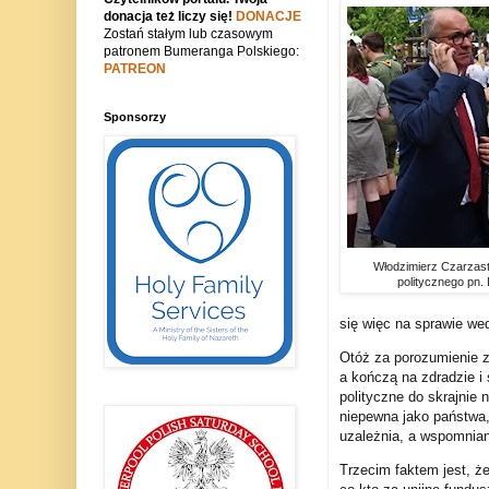
donacja też liczy się!
DONACJE
Zostań stałym lub czasowym
patronem Bumeranga Polskiego:
PATREON
Sponsorzy
Włodzimierz Czarzasty
politycznego pn.
się więc na sprawie wed
Otóż za porozumienie z
a kończą na zdradzie i
polityczne do skrajnie 
niepewna jako państwa,
uzależnia, a wspomnian
Trzecim faktem jest, ż