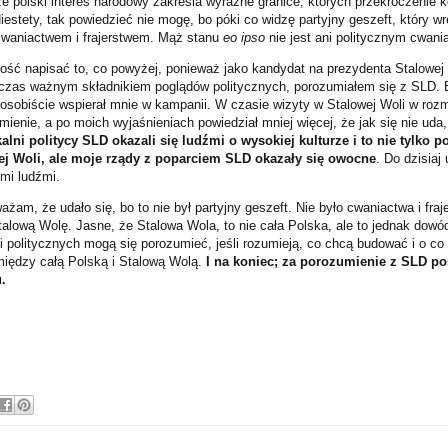
że polski interes narodowy zakreśla wyraźne granice, których przekroczenie 
estety, tak powiedzieć nie mogę, bo póki co widzę partyjny geszeft, który w
cwaniactwem i frajerstwem. Mąż stanu
eo ipso
nie jest ani politycznym cwania
ność napisać to, co powyżej, ponieważ jako kandydat na prezydenta Stalowej 
zas ważnym składnikiem poglądów politycznych, porozumiałem się z SLD. 
osobiście wspierał mnie w kampanii. W czasie wizyty w Stalowej Woli w roz
mienie, a po moich wyjaśnieniach powiedział mniej więcej, że jak się nie uda,
alni politycy SLD okazali się ludźmi o wysokiej kulturze i to nie tylko po
wej Woli, ale moje rządy z poparciem SLD okazały się owocne
. Do dzisiaj
ymi ludźmi.
żam, że udało się, bo to nie był partyjny geszeft. Nie było cwaniactwa i fraj
alową Wolę. Jasne, że Stalowa Wola, to nie cała Polska, ale to jednak dowód
i politycznych mogą się porozumieć, jeśli rozumieją, co chcą budować i o co
między całą Polską i Stalową Wolą.
I na koniec; za porozumienie z SLD p
.