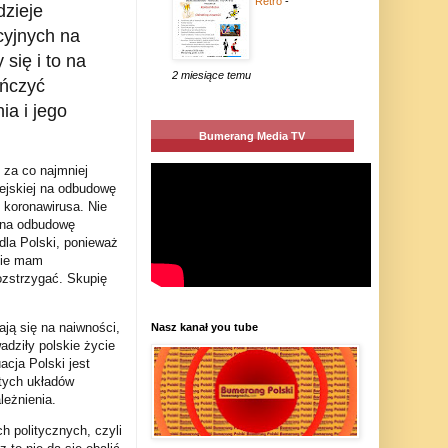
Retro
-
dzieje
cyjnych na
się i to na
2 miesiące temu
ończyć
a i jego
Bumerang Media TV
za co najmniej
pejskiej na odbudowę
 koronawirusa. Nie
z na odbudowę
 dla Polski, ponieważ
nie mam
ozstrzygać. Skupię
ją się na naiwności,
Nasz kanał you tube
dziły polskie życie
acja Polski jest
 tych układów
leżnienia.
h politycznych, czyli