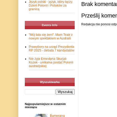
Język polski - język, który łączy.
Brak komentar
Dzień Polonii i Polaków za
granicą
Prześlij kome
Redakcja nie ponosi odp
Events Info
"Mój tata się żeni". Mam Teatr z
nowym spektaklem w Australii
Prawybory na urząd Prezydenta
RP 2025 - debata 7 kandydatów
Nie żyje Ernestyna Skurjat-
Kozek - unikalna postać Polonii
australijskiej
Wyszukiwarka
Najpopularniejsze w ostatnim
miesiącu
Bumerang