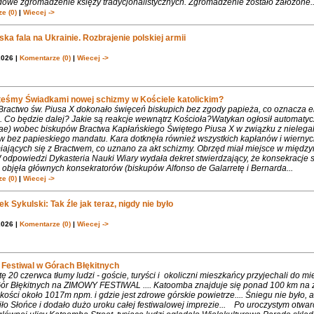
dowe zgromadzenie księży tradycjonalistycznych. Zgromadzenie zostało założone..
e (0)
|
Wiecej ->
ka fala na Ukrainie. Rozbrajenie polskiej armii
2026 |
Komentarze (0)
|
Wiecej ->
teśmy Świadkami nowej schizmy w Kościele katolickim?
 Bractwo św. Piusa X dokonało święceń biskupich bez zgody papieża, co oznacza 
. Co będzie dalej? Jakie są reakcje wewnątrz Kościoła?Watykan ogłosił automaty
iae) wobec biskupów Bractwa Kapłańskiego Świętego Piusa X w związku z nielega
w bez papieskiego mandatu. Kara dotknęła również wszystkich kapłanów i wiernyc
iających się z Bractwem, co uznano za akt schizmy. Obrzęd miał miejsce w międ
 odpowiedzi Dykasteria Nauki Wiary wydała dekret stwierdzający, że konsekracje 
objęła głównych konsekratorów (biskupów Alfonso de Galarretę i Bernarda...
e (0)
|
Wiecej ->
k Sykulski: Tak źle jak teraz, nigdy nie było
2026 |
Komentarze (0)
|
Wiecej ->
Festiwal w Górach Błękitnych
 20 czerwca tłumy ludzi - goście, turyści i okoliczni mieszkańcy przyjechali do m
 Gór Błękitnych na ZIMOWY FESTIWAL .... Katoomba znajduje się ponad 100 km na 
ości około 1017m npm. i gdzie jest zdrowe górskie powietrze.... Śniegu nie było, 
ło Słońce i dodało dużo uroku całej festiwalowej imprezie... Po uroczystym otwa