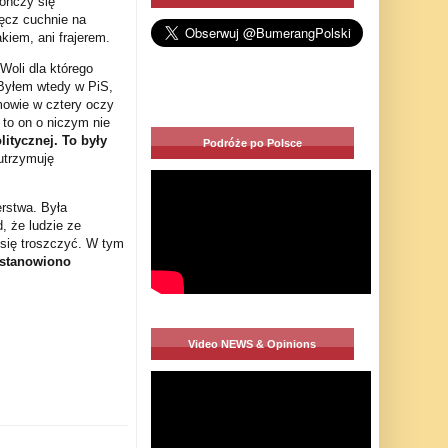
kończy się
ręcz cuchnie na
kiem, ani frajerem.
Woli dla którego
Byłem wtedy w PiS,
mowie w cztery oczy
 to on o niczym nie
litycznej. To były
Podróże po Polsce
 utrzymuję
erstwa. Była
, że ludzie ze
 się troszczyć. W tym
ostanowiono
Video NEWS & Opinions