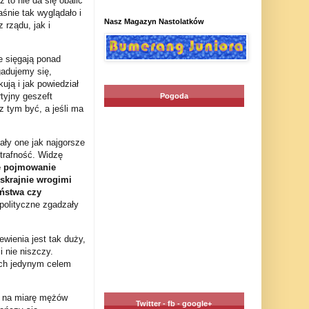
 to nie da się obalić
śnie tak wyglądało i
Nasz Magazyn Nastolatków
rządu, jak i
e sięgają ponad
gadujemy się,
ją i jak powiedział
tyjny geszeft
Pogoda
z tym być, a jeśli ma
ły one jak najgorsze
 trafność. Widzę
e pojmowanie
skrajnie wrogimi
aństwa czy
 polityczne zgadzały
wienia jest tak duży,
 nie niszczy.
rych jedynym celem
u na miarę mężów
Twitter - fb - google+