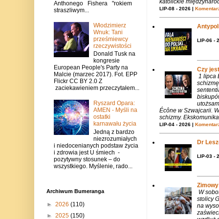
katolickie międzynaro
Anthonego Fishera "rokiem
LIP-08 - 2026 |
Komentarz
straszliwym...
Włodzimierz
Antypols
Wnuk: Tani
prześmiewcy
LIP-06 - 
rzeczywistości
Donald Tusk na
kongresie
European People's Party na
Czy jes
Malcie (marzec 2017). Fot. EPP
1 lipca
Flickr CC BY 2.0 Z
schizmę
zaciekawieniem przeczytałem...
sentent
biskupó
Ryszard Opara:
utożsam
AMEN - Myśli na
Écône w Szwajcarii. W
ostatki
schizmy. Ekskomunika 
karnawału życia
LIP-04 - 2026 |
Komentarz
Jedną z bardzo
niezrozumiałych
Dr Lesze
i niedocenianych podstaw życia
i zdrowia jest U śmiech -
LIP-03 - 
pozytywny stosunek – do
wszystkiego. Myślenie, rado...
Zimowy 
Archiwum Bumeranga
W sobotę
stolicy
►
2026
(110)
na wysok
zaświeci
►
2025
(150)