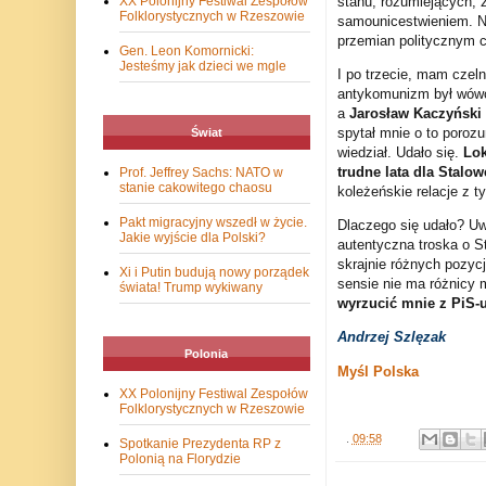
stanu, rozumiejących, 
XX Polonijny Festiwal Zespołów
Folklorystycznych w Rzeszowie
samounicestwieniem. Ni
przemian politycznym 
Gen. Leon Komornicki:
Jesteśmy jak dzieci we mgle
I po trzecie, mam czel
antykomunizm był wówc
a
Jarosław Kaczyński
spytał mnie o to porozu
Świat
wiedział. Udało się.
Lok
trudne lata dla Stalo
Prof. Jeffrey Sachs: NATO w
stanie cakowitego chaosu
koleżeńskie relacje z t
Pakt migracyjny wszedł w życie.
Dlaczego się udało? Uwa
Jakie wyjście dla Polski?
autentyczna troska o St
skrajnie różnych pozycj
Xi i Putin budują nowy porządek
sensie nie ma różnicy 
świata! Trump wykiwany
wyrzucić mnie z PiS-u
Andrzej Szlęzak
Polonia
Myśl Polska
XX Polonijny Festiwal Zespołów
Folklorystycznych w Rzeszowie
.
09:58
Spotkanie Prezydenta RP z
Polonią na Florydzie