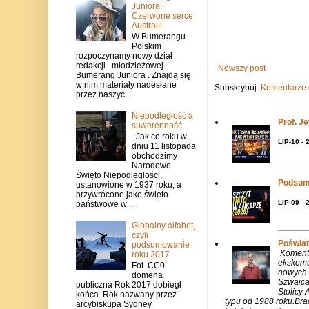
Juniora:
Czerwone serce
Australii
W Bumerangu
Polskim
rozpoczynamy nowy dział
redakcji młodzieżowej –
Nowszy post
Bumerang Juniora . Znajdą się
w nim materiały nadesłane
Subskrybuj:
Komentarze 
przez naszyc...
Niepodległość a
Prof. J
suwerenność
Jak co roku w
LIP-10 - 
dniu 11 listopada
obchodzimy
Narodowe
Święto Niepodległości,
Podsum
ustanowione w 1937 roku, a
przywrócone jako święto
LIP-09 - 
państwowe w ...
Globalny alfabet,
czyli
Poświat
podsumowanie
Komenta
roku 2017
ekskomu
Fot. CC0
nowych 
domena
Szwajca
publiczna Rok 2017 dobiegł
Stolicy 
końca. Rok nazwany przez
typu od 1988 roku.Bra
arcybiskupa Sydney