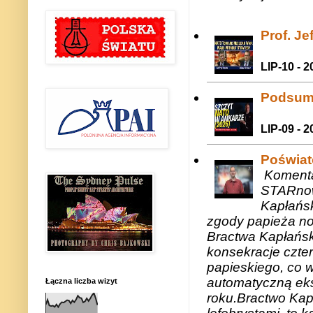
Prof. J
LIP-10 - 2
Podsum
LIP-09 - 2
Poświat
Komenta
STARnow
Kapłańsk
zgody papieża n
Bractwa Kapłańsk
konsekracje czte
papieskiego, co w
automatyczną eks
Łączna liczba wizyt
roku.Bractwo Ka