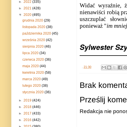
►
2022
(335)
Widać wyraźnie, 
►
2021
(428)
nienawiści robią p
▼
2020
(495)
uszczuplać słown
grudnia 2020
(29)
ponieważ "
im mniej
listopada 2020
(38)
października 2020
(45)
września 2020
(42)
Sylwester Sz
sierpnia 2020
(46)
lipca 2020
(34)
czerwca 2020
(36)
maja 2020
(44)
.
21:30
kwietnia 2020
(58)
marca 2020
(49)
Brak komenta
lutego 2020
(38)
stycznia 2020
(36)
Prześlij kome
►
2019
(424)
►
2018
(446)
Redakcja nie ponos
►
2017
(433)
►
2016
(442)
►
2015
(380)