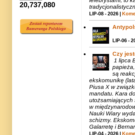
lefebrystami, to
20,737,080
tradycjonalistycz
LIP-08 - 2026 |
Komen
Antypols
LIP-06 - 2
Czy jes
1 lipca 
papieża,
są reakc
ekskomunikę (lat
Piusa X w związk
mandatu. Kara do
utożsamiających 
w międzynarodow
Nauki Wiary wyda
schizmy. Ekskomu
Galarretę i Bernar
LIP-04 - 2026 |
Komen