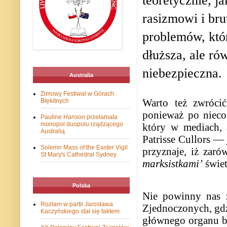
teoretycznie, 
rasizmowi i brut
problemów, któr
dłuższa, ale ró
niebezpieczna.
Australia
Zimowy Festiwal w Górach
Warto też zwrócić
Błękitnych
ponieważ po nieco 
Pauline Hanson przełamała
monopol duopolu rządzącego
który w mediach,
Australią
Patrisse Cullors —
Solemn Mass of the Easter Vigil
przyznaje, iż zaró
St Mary's Cathedral Sydney
marksistkami’
świet
Polska
Nie powinny nas z
Rozłam w partii Jarosława
Zjednoczonych, gdzi
Kaczyńskiego stał się faktem
głównego organu be