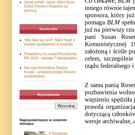
Co ciekawe,
BLM
j
Język polski - język, który łączy.
Dzień Polonii i Polaków za
innego równie taj
granicą
sponsora, który już
pomaga
BLM
spełn
już na pierwszy rzu
Events Info
pani Susan Rosen
"Mój tata się żeni". Mam Teatr z
Komunistycznej 19
nowym spektaklem w Australii
założoną i ściśle 
Prawybory na urząd Prezydenta
celem, szczególnie
RP 2025 - debata 7 kandydatów
rządu federalnego
Nie żyje Ernestyna Skurjat-
Kozek - unikalna postać Polonii
australijskiej
Z sama panią Rosenb
pozbawienia wolnoś
Wyszukiwarka
więzieniu spędziła 
prawda organizac
dotyczącą członków 
wersje archiwalne, 
Najpopularniejsze w ostatnim
miesiącu
II Światowe