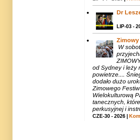
Dr Lesze
LIP-03 - 2
Zimowy 
W sobotę
przyjech
ZIMOWY 
od Sydney i leży 
powietrze.... Śni
dodało dużo uroku
Zimowego Festiwal
Wielokulturową P
tanecznych, któr
perkusyjnej i in
CZE-30 - 2026 |
Kome