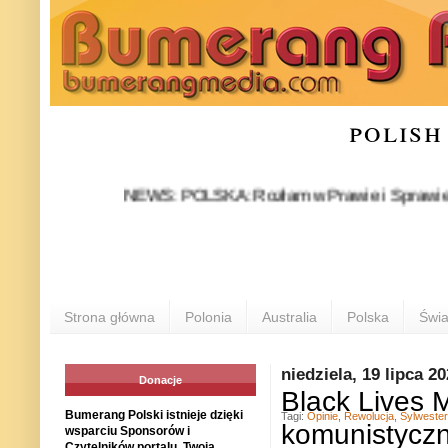
polish
NEWS: POLSKA: Rozłam w Prawie i Sprawiedliwości s
Strona główna
Polonia
Australia
Polska
Świa
niedziela, 19 lipca 2
Donacje
Black Lives M
Bumerang Polski istnieje dzięki
Tagi:
Opinie
,
Rewolucja
,
Sylweste
komunistyczn
wsparciu Sponsorów i
Czytelników portalu. Twoja