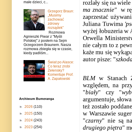
rozlały się na wiel
małe dzieci, c...
ma znacznie"
w rę
Grzegorz Braun:
zaprzestać używan
„Musimy
zachować
Juliana Tuwima
'ps
zdrowy
rozsądek”
wyżej łobuzeria w A
Rozmowa
Orwella Ministerst
Agnieszki Piwar z "Myśli
Polskiej" z posłem na Sejm
nie całym to z pew
Grzegorzem Braunem. Nasza
rozmowa zbiegła się w czasie,
każe mu się wykąpać
kiedy padliśm...
autor pisze: "
szkoda
Świat po Alasce:
Co teraz zrobi
Żełensky?
Komentuje Prof.
BLM
w Stanach Z
A. Zapałowski
względem, na przy
"
biały
" czy "
wyb
argumentuje, słowa
Archiwum Bumeranga
też zostało poddan
►
2026
(110)
w Warszawie sugeru
►
2025
(150)
"
czarny
" nie są n
►
2024
(243)
drugiego piętra
" m
►
2023
(254)