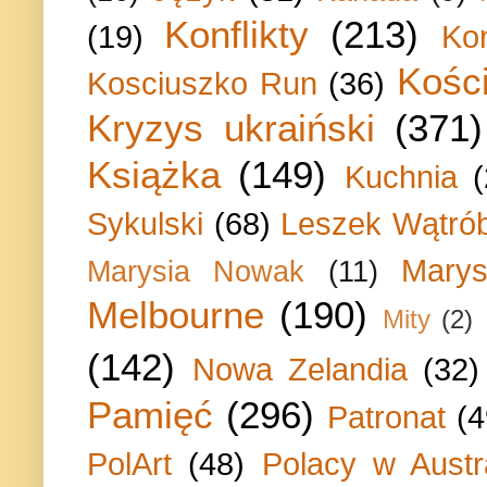
Konflikty
(213)
(19)
Ko
Kości
Kosciuszko Run
(36)
Kryzys ukraiński
(371)
Książka
(149)
Kuchnia
Sykulski
(68)
Leszek Wątrób
Marys
Marysia Nowak
(11)
Melbourne
(190)
Mity
(2)
(142)
Nowa Zelandia
(32)
Pamięć
(296)
Patronat
(4
PolArt
(48)
Polacy w Austra