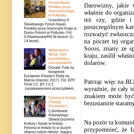
Forum Nauki
Darowizny, jakie
Polskiej poza
Granicami Kraju
właśnie do organiz
w Pułtusku
też czy, gdzie i
Uczestnicy II
Światowego Forum Nauki
poszczególnym ka
Polskiej poza Granicami Kraju w
rozważyć zwłaszcza
Domu Polonii w Pułtusku. Fot.
A.Pawłowska/PAI W dniach 11-
na poczet tej orga
14 wrześ...
Soros, znany ze s
Włodzimierz
kraju, zasilił właś
Wnuk: Tani
prześmiewcy
dolarów.
rzeczywistości
Donald Tusk na
kongresie
European People's Party na
Malcie (marzec 2017). Fot. EPP
Patrząc więc na
BL
Flickr CC BY 2.0 Z
wyraźnie, że cały t
zaciekawieniem przeczytałem...
znakiem może być 
Polonia w Antalyi
bezustannie staramy
(Turcja).
Rozmowa 1
Członkowie
Polonijnego
Stowarzyszenia
Na pozór ta komuni
Kultury i Nauki w Antalyi -
Polonia w Antalyi to w dużym
przypomnieć, że f
stopniu ludzie młodzi, mający