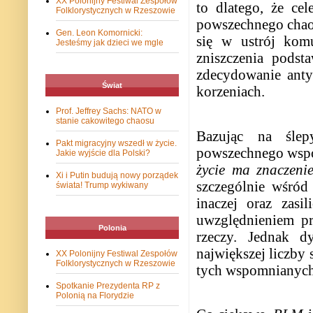
XX Polonijny Festiwal Zespołów
to dlatego, że ce
Folklorystycznych w Rzeszowie
powszechnego chaos
Gen. Leon Komornicki:
się w ustrój kom
Jesteśmy jak dzieci we mgle
zniszczenia podst
zdecydowanie antyc
Świat
korzeniach.
Prof. Jeffrey Sachs: NATO w
stanie cakowitego chaosu
Bazując na śle
Pakt migracyjny wszedł w życie.
powszechnego współ
Jakie wyjście dla Polski?
życie ma znaczenie
Xi i Putin budują nowy porządek
szczególnie wśród
świata! Trump wykiwany
inaczej oraz zasi
uwzględnieniem pr
Polonia
rzeczy. Jednak dy
największej liczby
XX Polonijny Festiwal Zespołów
Folklorystycznych w Rzeszowie
tych wspomnianych
Spotkanie Prezydenta RP z
Polonią na Florydzie