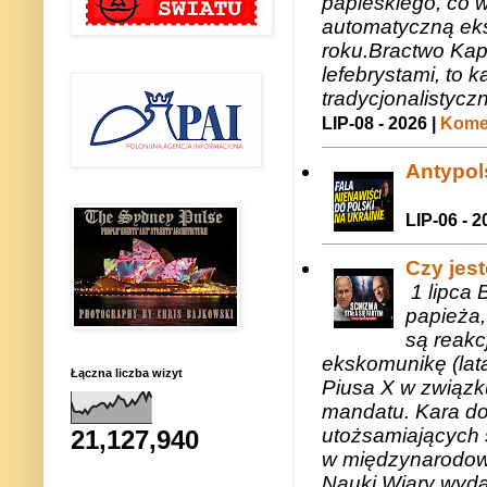
papieskiego, co w
automatyczną eks
roku.Bractwo Ka
lefebrystami, to
tradycjonalistycz
LIP-08 - 2026 |
Komen
Antypols
LIP-06 - 2
Czy jes
1 lipca 
papieża,
są reakc
ekskomunikę (lat
Łączna liczba wizyt
Piusa X w związk
mandatu. Kara do
utożsamiających 
21,127,940
w międzynarodow
Nauki Wiary wyda