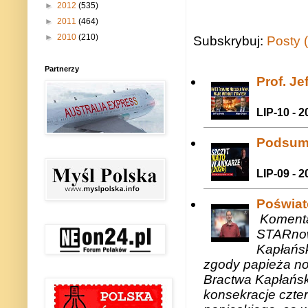
►
2012
(535)
►
2011
(464)
►
2010
(210)
Subskrybuj:
Posty 
Partnerzy
Prof. J
LIP-10 - 2
Podsum
LIP-09 - 2
Poświat
Komenta
STARnow
Kapłańsk
zgody papieża n
Bractwa Kapłańsk
konsekracje czte