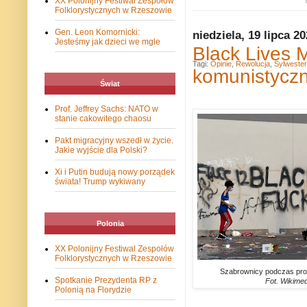
XX Polonijny Festiwal Zespołów
Folklorystycznych w Rzeszowie
Gen. Leon Komornicki:
niedziela, 19 lipca 2
Jesteśmy jak dzieci we mgle
Black Lives M
Tagi:
Opinie
,
Rewolucja
,
Sylweste
komunistyczn
Świat
Prof. Jeffrey Sachs: NATO w
stanie cakowitego chaosu
Pakt migracyjny wszedł w życie.
Jakie wyjście dla Polski?
Xi i Putin budują nowy porządek
świata! Trump wykiwany
Polonia
XX Polonijny Festiwal Zespołów
Folklorystycznych w Rzeszowie
Szabrownicy podczas pro
Spotkanie Prezydenta RP z
Fot. Wikime
Polonią na Florydzie