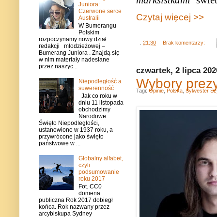
Juniora:
Czerwone serce
Czytaj więcej >>
Australii
W Bumerangu
Polskim
rozpoczynamy nowy dział
.
21:30
Brak komentarzy:
redakcji młodzieżowej –
Bumerang Juniora . Znajdą się
w nim materiały nadesłane
przez naszyc...
czwartek, 2 lipca 202
Wybory prezy
Niepodległość a
suwerenność
Tagi:
Opinie
,
Polska
,
Sylwester S
Jak co roku w
dniu 11 listopada
obchodzimy
Narodowe
Święto Niepodległości,
ustanowione w 1937 roku, a
przywrócone jako święto
państwowe w ...
Globalny alfabet,
czyli
podsumowanie
roku 2017
Fot. CC0
domena
publiczna Rok 2017 dobiegł
końca. Rok nazwany przez
arcybiskupa Sydney