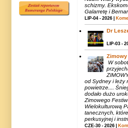
schizmy. Ekskomu
Galarretę i Bernar
LIP-04 - 2026 |
Komen
Dr Lesze
LIP-03 - 2
Zimowy 
W sobotę
przyjech
ZIMOWY 
od Sydney i leży 
powietrze.... Śni
dodało dużo uroku
Zimowego Festiwal
Wielokulturową P
tanecznych, któr
perkusyjnej i in
CZE-30 - 2026 |
Kome