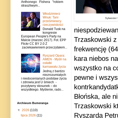
Anthonego Fishera "rokiem
straszliwym...
Włodzimierz
Wnuk: Tani
Sylwester
prześmiewcy
rzeczywistości
niespodziewani
Donald Tusk na
kongresie
European People's Party na
Trzaskowski z
Malcie (marzec 2017). Fot. EPP
Flickr CC BY 2.0 Z
frekwencję (64
zaciekawieniem przeczytałem...
Ryszard Opara:
kara niebos na
AMEN - Myśli na
ostatki
wszystko na co 
karnawału życia
Jedną z bardzo
niezrozumiałych
pewne i wszyst
i niedocenianych podstaw życia
i zdrowia jest U śmiech -
kontrkandydatk
pozytywny stosunek – do
wszystkiego. Myślenie, rado...
Błońska, ale n
Archiwum Bumeranga
Trzaskowski k
▼
2026
(110)
Ryszarda Petru
lipca 2026
(11)