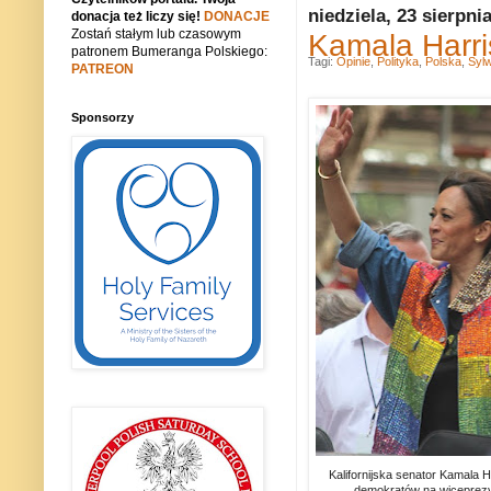
niedziela, 23 sierpni
donacja też liczy się!
DONACJE
Zostań stałym lub czasowym
Kamala Harr
patronem Bumeranga Polskiego:
Tagi:
Opinie
,
Polityka
,
Polska
,
Syl
PATREON
Sponsorzy
Kalifornijska senator Kamala 
demokratów na wiceprez