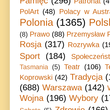
Pamięć
(296)
Patronat
(4
PolArt
(48)
Polacy w Austra
Polonia
(1365)
Pols
Prawo
(88)
Przemysław P
(8)
Rosja
(317)
Rozrywka
(1
Sport
(184)
Społeczeńs
Teatr
(106)
T
Tasmania
(5)
Tradycja
(
Koprowski
(42)
(688)
Warszawa
(142)
Wojna
(196)
Wybory
(1
Zdrowie
(166)