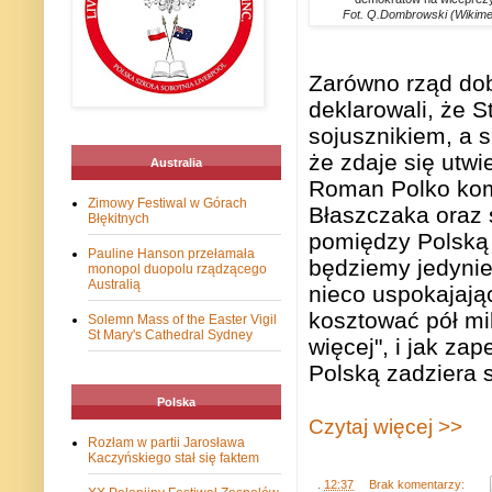
Fot. Q.Dombrowski (Wikim
Zarówno rząd dob
deklarowali, że 
sojusznikiem, a s
że zdaje się utw
Australia
Roman Polko kom
Zimowy Festiwal w Górach
Błaszczaka oraz 
Błękitnych
pomiędzy Polską i
Pauline Hanson przełamała
będziemy jedynie
monopol duopolu rządzącego
Australią
nieco uspokajaj
kosztować pół mil
Solemn Mass of the Easter Vigil
St Mary's Cathedral Sydney
więcej", i jak za
Polską zadziera 
Polska
Czytaj więcej >>
Rozłam w partii Jarosława
Kaczyńskiego stał się faktem
.
12:37
Brak komentarzy: