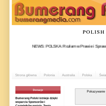
polish
NEWS: POLSKA: Rozłam w Prawie i Sprawiedliwości 
Strona główna
Polonia
Australia
Polska
Świa
Donacje
Pokazywanie 
Bumerang Polski istnieje dzięki
wsparciu Sponsorów i
Czytelników portalu. Twoja