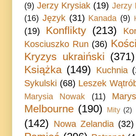
Jerzy Krysiak
(19)
(9)
Jerzy
Język
(31)
(16)
Kanada
(9)
Konflikty
(213)
(19)
Ko
Kości
Kosciuszko Run
(36)
Kryzys ukraiński
(371)
Książka
(149)
Kuchnia
Sykulski
(68)
Leszek Wątrób
Marys
Marysia Nowak
(11)
Melbourne
(190)
Mity
(2)
(142)
Nowa Zelandia
(32)