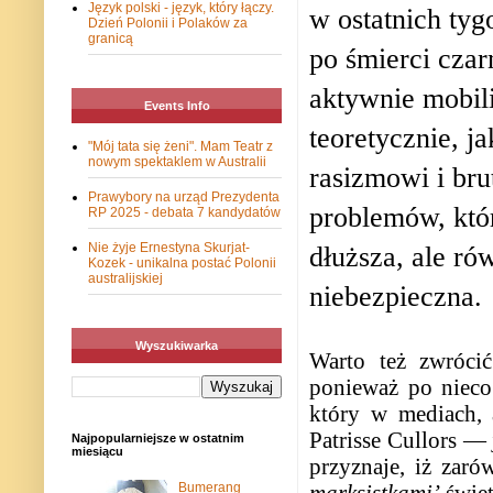
Język polski - język, który łączy.
w ostatnich ty
Dzień Polonii i Polaków za
granicą
po śmierci cza
aktywnie mobili
Events Info
teoretycznie, 
"Mój tata się żeni". Mam Teatr z
nowym spektaklem w Australii
rasizmowi i brut
Prawybory na urząd Prezydenta
problemów, któr
RP 2025 - debata 7 kandydatów
dłuższa, ale ró
Nie żyje Ernestyna Skurjat-
Kozek - unikalna postać Polonii
australijskiej
niebezpieczna.
Wyszukiwarka
Warto też zwrócić
ponieważ po nieco 
który w mediach,
Patrisse Cullors —
Najpopularniejsze w ostatnim
miesiącu
przyznaje, iż zaró
Bumerang
marksistkami’
świet