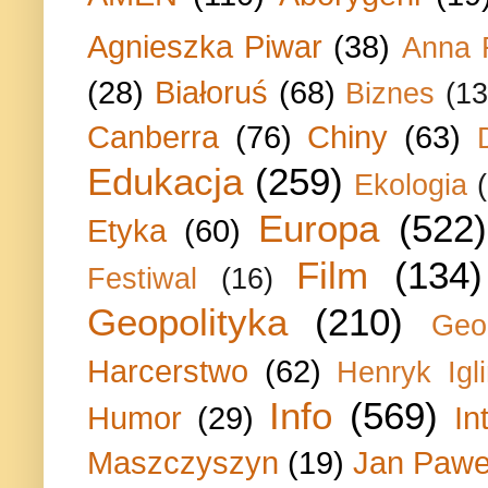
Agnieszka Piwar
(38)
Anna 
(28)
Białoruś
(68)
Biznes
(13
Canberra
(76)
Chiny
(63)
Edukacja
(259)
Ekologia
Europa
(522)
Etyka
(60)
Film
(134)
Festiwal
(16)
Geopolityka
(210)
Geo
Harcerstwo
(62)
Henryk Igli
Info
(569)
Humor
(29)
In
Maszczyszyn
(19)
Jan Paweł