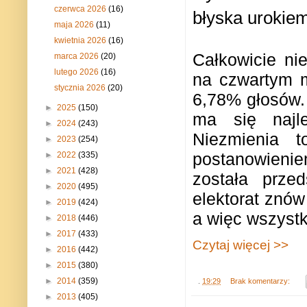
czerwca 2026
(16)
błyska urokie
maja 2026
(11)
kwietnia 2026
(16)
Całkowicie ni
marca 2026
(20)
lutego 2026
(16)
na czwartym m
stycznia 2026
(20)
6,78% głosów. 
►
2025
(150)
ma się najle
►
2024
(243)
Niezmienia 
►
2023
(254)
postanowienie
►
2022
(335)
►
2021
(428)
została prze
►
2020
(495)
elektorat znó
►
2019
(424)
a więc wszystk
►
2018
(446)
►
2017
(433)
Czytaj więcej >>
►
2016
(442)
►
2015
(380)
►
2014
(359)
.
19:29
Brak komentarzy:
►
2013
(405)