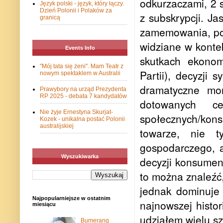
odkurzaczami, 2 
Język polski - język, który łączy.
Dzień Polonii i Polaków za
z subskrypcji. Ja
granicą
zamemowania, pod
widziane w konte
Events Info
skutkach ekonomi
"Mój tata się żeni". Mam Teatr z
Partii), decyzji
nowym spektaklem w Australii
dramatyczne mom
Prawybory na urząd Prezydenta
RP 2025 - debata 7 kandydatów
dotowanych c
Nie żyje Ernestyna Skurjat-
społecznych/kon
Kozek - unikalna postać Polonii
australijskiej
towarze, nie t
gospodarczego, a
Wyszukiwarka
decyzji konsumen
to można znaleźć
jednak dominuje 
Najpopularniejsze w ostatnim
najnowszej histo
miesiącu
udziałem wielu 
Bumerang