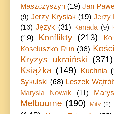
Maszczyszyn
(19)
Jan Paweł
Jerzy Krysiak
(19)
(9)
Jerzy
Język
(31)
(16)
Kanada
(9)
Konflikty
(213)
(19)
Ko
Kości
Kosciuszko Run
(36)
Kryzys ukraiński
(371)
Książka
(149)
Kuchnia
Sykulski
(68)
Leszek Wątrób
Marys
Marysia Nowak
(11)
Melbourne
(190)
Mity
(2)