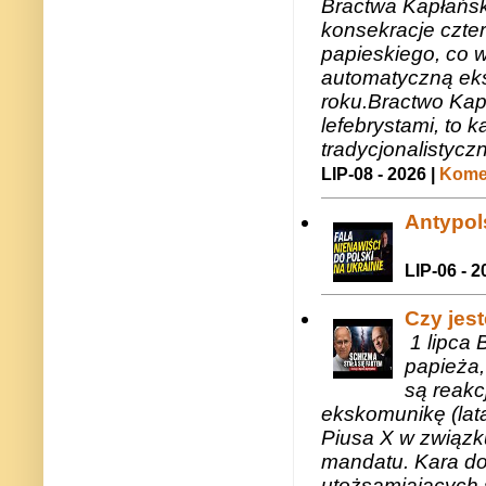
Bractwa Kapłańsk
konsekracje czte
papieskiego, co w
automatyczną eks
roku.Bractwo Ka
lefebrystami, to
tradycjonalistycz
LIP-08 - 2026 |
Komen
Antypols
LIP-06 - 2
Czy jes
1 lipca 
papieża,
są reakc
ekskomunikę (lat
Piusa X w związk
mandatu. Kara do
utożsamiających 