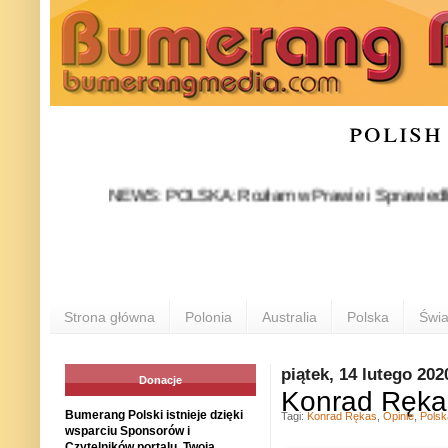
polish
NEWS: POLSKA: Rozłam w Prawie i Sprawiedliwości sta
Strona główna
Polonia
Australia
Polska
Świa
piątek, 14 lutego 202
Donacje
Konrad Rękas
Bumerang Polski istnieje dzięki
Tagi:
Konrad Rękas
,
Opinie
,
Polsk
wsparciu Sponsorów i
Czytelników portalu. Twoja