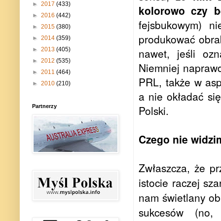
►
2017
(433)
kolorowo czy b
►
2016
(442)
fejsbukowym) ni
►
2015
(380)
produkować obrab
►
2014
(359)
►
2013
(405)
nawet, jeśli oz
►
2012
(535)
Niemniej naprawd
►
2011
(464)
PRL, także w asp
►
2010
(210)
a nie okładać si
Partnerzy
Polski.
Czego nie widzi
Zwłaszcza, że pr
istocie raczej sz
nam świetlany ob
sukcesów (no