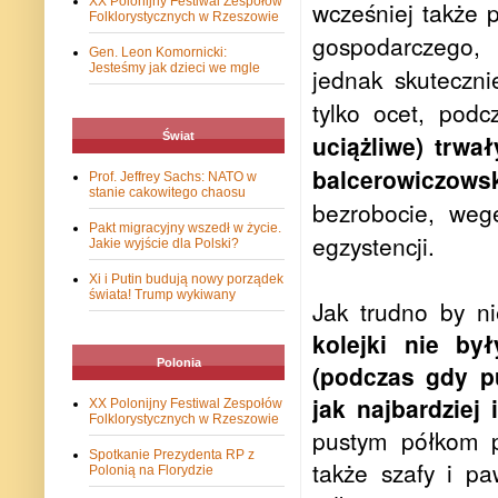
XX Polonijny Festiwal Zespołów
wcześniej także 
Folklorystycznych w Rzeszowie
gospodarczego, 
Gen. Leon Komornicki:
Jesteśmy jak dzieci we mgle
jednak skuteczni
tylko ocet, pod
Świat
uciążliwe) trwa
balcerowiczows
Prof. Jeffrey Sachs: NATO w
stanie cakowitego chaosu
bezrobocie, weg
Pakt migracyjny wszedł w życie.
egzystencji.
Jakie wyjście dla Polski?
Xi i Putin budują nowy porządek
świata! Trump wykiwany
Jak trudno by ni
kolejki nie by
Polonia
(podczas gdy p
jak najbardziej
XX Polonijny Festiwal Zespołów
Folklorystycznych w Rzeszowie
pustym półkom p
Spotkanie Prezydenta RP z
także szafy i p
Polonią na Florydzie