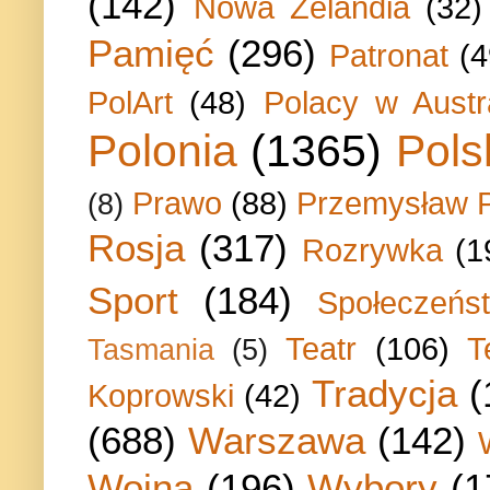
(142)
Nowa Zelandia
(32)
Pamięć
(296)
Patronat
(4
PolArt
(48)
Polacy w Austra
Polonia
(1365)
Pols
Prawo
(88)
Przemysław P
(8)
Rosja
(317)
Rozrywka
(1
Sport
(184)
Społeczeńs
Teatr
(106)
T
Tasmania
(5)
Tradycja
(
Koprowski
(42)
(688)
Warszawa
(142)
Wojna
(196)
Wybory
(1