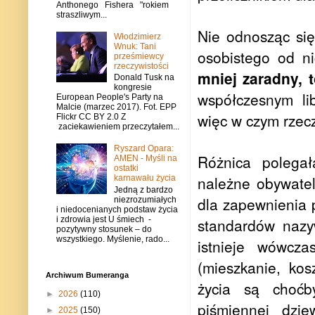
Anthonego Fishera "rokiem
straszliwym...
Nie odnosząc się
Włodzimierz
Wnuk: Tani
osobistego od n
prześmiewcy
rzeczywistości
mniej zaradny, t
Donald Tusk na
kongresie
współczesnym li
European People's Party na
Malcie (marzec 2017). Fot. EPP
więc w czym rzec
Flickr CC BY 2.0 Z
zaciekawieniem przeczytałem...
Ryszard Opara:
Różnica polega
AMEN - Myśli na
ostatki
należne obywatel
karnawału życia
Jedną z bardzo
dla zapewnienia p
niezrozumiałych
i niedocenianych podstaw życia
i zdrowia jest U śmiech -
standardów nazy
pozytywny stosunek – do
wszystkiego. Myślenie, rado...
istnieje wówcz
(mieszkanie, kos
Archiwum Bumeranga
życia są choć
►
2026
(110)
piśmiennej dzi
►
2025
(150)