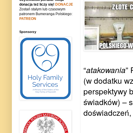
donacja też liczy się!
DONACJE
Zostań stałym lub czasowym
patronem Bumeranga Polskiego:
PATREON
Sponsorzy
“
atakowania
” 
(w dodatku wz
perspektywy 
świadków) – s
doświadczeń, c