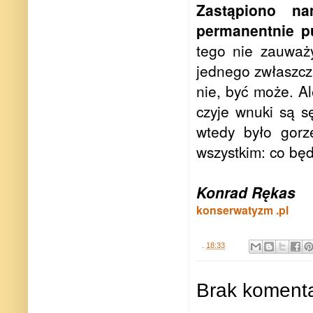
Zastąpiono n
permanentnie p
tego nie zauważ
jednego zwłaszcz
nie, być może. A
czyje wnuki są s
wtedy było gorz
wszystkim: co będ
Konrad Rękas
konserwatyzm .pl
.
18:33
Brak komenta