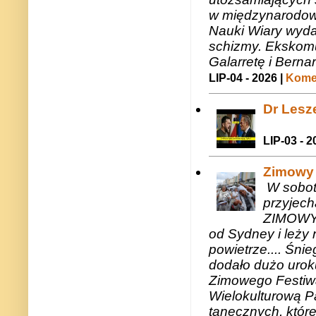
w międzynarodow
Nauki Wiary wyda
schizmy. Ekskomu
Galarretę i Bernar
LIP-04 - 2026 |
Komen
Dr Lesze
LIP-03 - 2
Zimowy 
W sobotę
przyjech
ZIMOWY 
od Sydney i leży 
powietrze.... Śni
dodało dużo uroku
Zimowego Festiwal
Wielokulturową P
tanecznych, któr