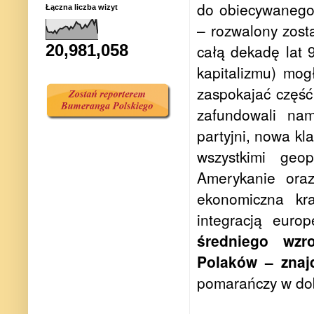
do obiecywanego
Łączna liczba wizyt
– rozwalony zosta
20,981,058
całą dekadę lat 9
kapitalizmu) mo
zaspokajać część
zafundowali na
partyjni, nowa kl
wszystkimi geop
Amerykanie oraz
ekonomiczna kr
integracją euro
średniego wzr
Polaków – znaj
pomarańczy w do