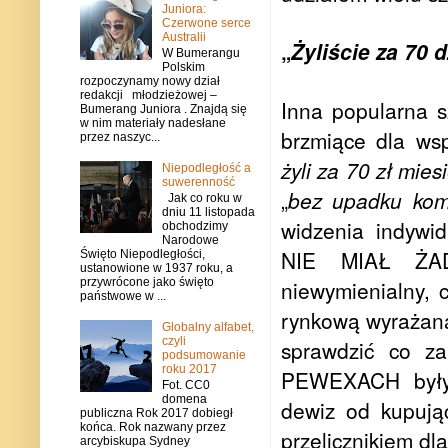
Juniora:
Czerwone serce
Australii
„
Żyliście za 70 
W Bumerangu
Polskim
rozpoczynamy nowy dział
redakcji młodzieżowej –
Inna popularna s
Bumerang Juniora . Znajdą się
w nim materiały nadesłane
brzmiące dla wsp
przez naszyc...
żyli za 70 zł mies
Niepodległość a
suwerenność
„
bez upadku komu
Jak co roku w
dniu 11 listopada
widzenia indywi
obchodzimy
Narodowe
NIE MIAŁ ŻAD
Święto Niepodległości,
ustanowione w 1937 roku, a
przywrócone jako święto
niewymienialny, 
państwowe w ...
rynkową wyrażaną 
Globalny alfabet,
czyli
sprawdzić co z
podsumowanie
roku 2017
PEWEXACH były r
Fot. CC0
domena
dewiz od kupują
publiczna Rok 2017 dobiegł
końca. Rok nazwany przez
przelicznikiem dl
arcybiskupa Sydney