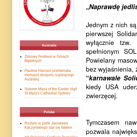
„
Naprawdę jedliś
Jednym z nich są
pierwszej Solid
wyłącznie tzw. 
Australia
spełnionym SO
Zimowy Festiwal w Górach
Powielany masow
Błękitnych
bez wyjaśnienia, 
Pauline Hanson przełamała
monopol duopolu rządzącego
“
karnawale Soli
Australią
kiedy USA uderz
Solemn Mass of the Easter Vigil
zwierzęcej.
St Mary's Cathedral Sydney
Polska
Tymczasem nawe
Rozłam w partii Jarosława
Kaczyńskiego stał się faktem
pozwala największ