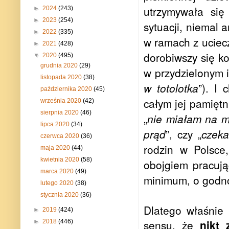
utrzymywała się
►
2024
(243)
►
2023
(254)
sytuacji, niemal 
►
2022
(335)
w ramach z uciecz
►
2021
(428)
dorobiwszy się ko
▼
2020
(495)
grudnia 2020
(29)
w przydzielonym 
listopada 2020
(38)
w totolotka
”). I
października 2020
(45)
całym jej pamiętn
września 2020
(42)
sierpnia 2020
(46)
„
nie miałam na m
lipca 2020
(34)
prąd
”, czy „
czek
czerwca 2020
(36)
rodzin w Polsce
maja 2020
(44)
kwietnia 2020
(58)
obojgiem pracuj
marca 2020
(49)
minimum, o godno
lutego 2020
(38)
stycznia 2020
(36)
Dlatego właśnie 
►
2019
(424)
sensu, że
nikt 
►
2018
(446)