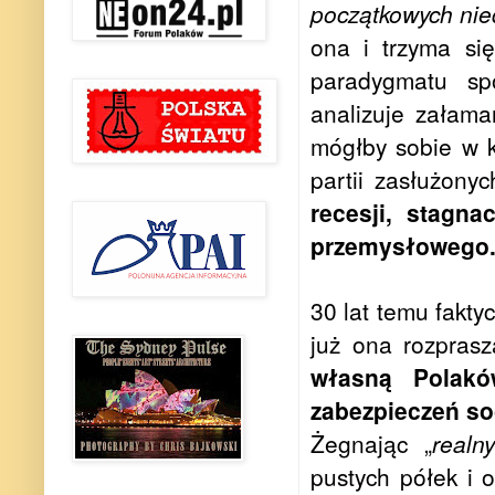
początkowych nie
ona i trzyma si
paradygmatu spo
analizuje załama
mógłby sobie w k
partii zasłużony
recesji, stagna
przemysłowego
30 lat temu fakty
już ona rozpras
własną Polakó
zabezpieczeń so
Żegnając „
realn
pustych półek i 