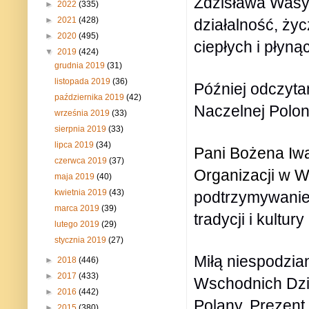
Zdzisława Wasy
►
2022
(335)
►
2021
(428)
działalność, ży
►
2020
(495)
ciepłych i płyną
▼
2019
(424)
grudnia 2019
(31)
listopada 2019
(36)
Później odczytan
października 2019
(42)
Naczelnej Polonii
września 2019
(33)
sierpnia 2019
(33)
lipca 2019
(34)
Pani Bożena I
czerwca 2019
(37)
Organizacji w
Wi
maja 2019
(40)
kwietnia 2019
(43)
podtrzymywanie
marca 2019
(39)
tradycji i kultury
lutego 2019
(29)
stycznia 2019
(27)
Miłą niespodzia
►
2018
(446)
►
2017
(433)
Wschodnich Dzi
►
2016
(442)
Polany. Prezent 
►
2015
(380)