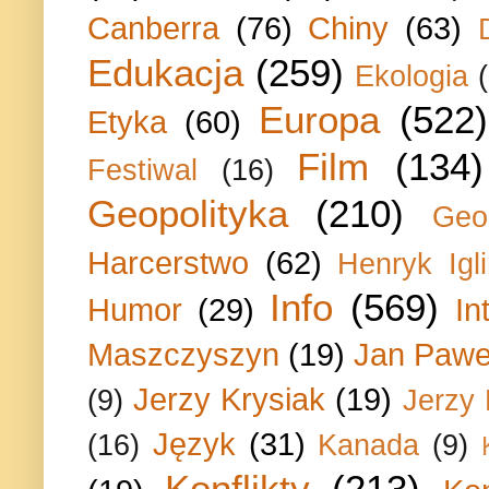
Canberra
(76)
Chiny
(63)
Edukacja
(259)
Ekologia
Europa
(522)
Etyka
(60)
Film
(134)
Festiwal
(16)
Geopolityka
(210)
Geo
Harcerstwo
(62)
Henryk Igli
Info
(569)
Humor
(29)
In
Maszczyszyn
(19)
Jan Paweł
Jerzy Krysiak
(19)
(9)
Jerzy
Język
(31)
(16)
Kanada
(9)
Konflikty
(213)