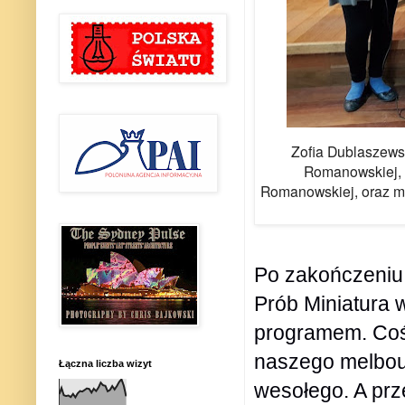
Zofia Dublaszews
Romanowskiej, J
Romanowskiej, oraz mł
Po zakończeniu c
Prób Miniatura 
programem. Coś 
naszego melbou
Łączna liczba wizyt
wesołego. A pr