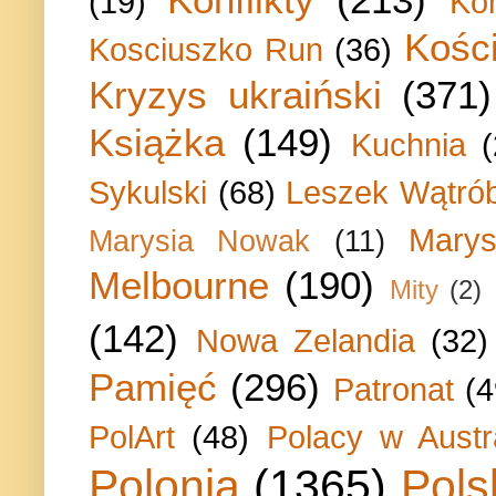
(19)
Ko
Kości
Kosciuszko Run
(36)
Kryzys ukraiński
(371)
Książka
(149)
Kuchnia
Sykulski
(68)
Leszek Wątrób
Marys
Marysia Nowak
(11)
Melbourne
(190)
Mity
(2)
(142)
Nowa Zelandia
(32)
Pamięć
(296)
Patronat
(4
PolArt
(48)
Polacy w Austra
Polonia
(1365)
Pols