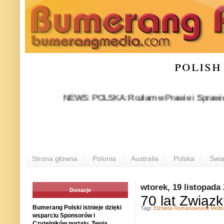
polish
NEWS: POLSKA: Rozłam w Prawie i Sprawiedliwości s
Strona główna
Polonia
Australia
Polska
Świa
wtorek, 19 listopada
Donacje
70 lat Związ
Bumerang Polski istnieje dzięki
Tagi:
Elżbieta Romanowska
,
Melb
wsparciu Sponsorów i
Czytelników portalu. Twoja