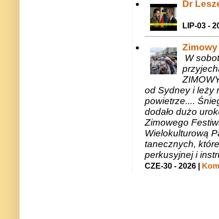
Dr Lesze
LIP-03 - 2
Zimowy 
W sobotę
przyjech
ZIMOWY 
od Sydney i leży 
powietrze.... Śni
dodało dużo uroku
Zimowego Festiwal
Wielokulturową P
tanecznych, któr
perkusyjnej i in
CZE-30 - 2026 |
Kome