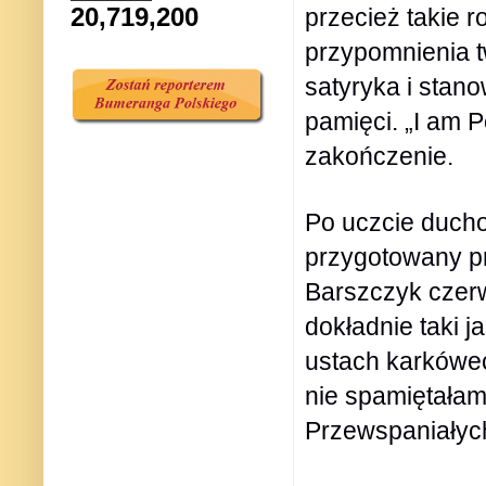
20,719,200
przecież takie 
przypomnienia t
satyryka i stano
pamięci. „I am Po
zakończenie.
Po uczcie duchow
przygotowany pr
Barszczyk czerw
dokładnie taki j
ustach karkówec
nie spamiętałam
Przewspaniałyc