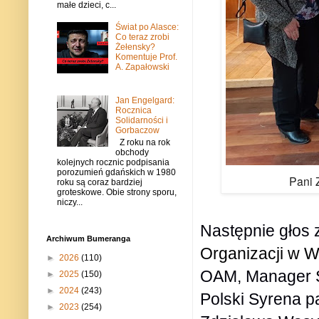
małe dzieci, c...
Świat po Alasce:
Co teraz zrobi
Żełensky?
Komentuje Prof.
A. Zapałowski
Jan Engelgard:
Rocznica
Solidarności i
Gorbaczow
Z roku na rok
obchody
kolejnych rocznic podpisania
porozumień gdańskich w 1980
Pani 
roku są coraz bardziej
groteskowe. Obie strony sporu,
niczy...
Następnie głos 
Archiwum Bumeranga
Organizacji w
Wi
►
2026
(110)
OAM, Manager S
►
2025
(150)
►
2024
(243)
Polski Syrena p
►
2023
(254)