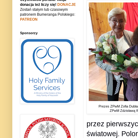
donacja też liczy się!
DONACJE
Zostań stałym lub czasowym
patronem Bumeranga Polskiego:
PATREON
Sponsorzy
Prezes ZPwM Zofia Dubla
ZPwM Zdzisławą 
przez pierwszyc
światowej. Polon