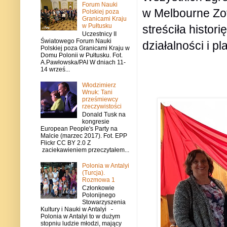
Forum Nauki
w Melbourne Zo
Polskiej poza
Granicami Kraju
w Pułtusku
streściła histor
Uczestnicy II
Światowego Forum Nauki
działalności i p
Polskiej poza Granicami Kraju w
Domu Polonii w Pułtusku. Fot.
A.Pawłowska/PAI W dniach 11-
14 wrześ...
Włodzimierz
Wnuk: Tani
prześmiewcy
rzeczywistości
Donald Tusk na
kongresie
European People's Party na
Malcie (marzec 2017). Fot. EPP
Flickr CC BY 2.0 Z
zaciekawieniem przeczytałem...
Polonia w Antalyi
(Turcja).
Rozmowa 1
Członkowie
Polonijnego
Stowarzyszenia
Kultury i Nauki w Antalyi -
Polonia w Antalyi to w dużym
stopniu ludzie młodzi, mający