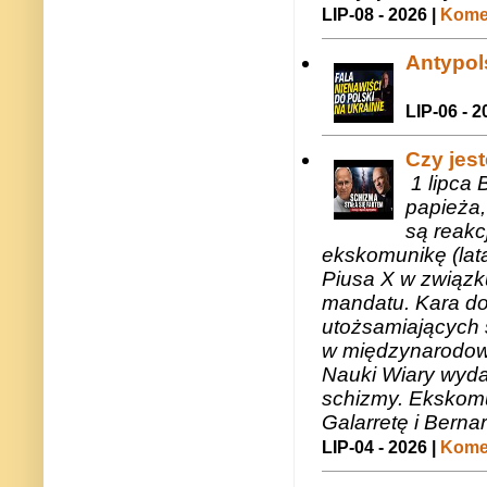
LIP-08 - 2026 |
Komen
Antypols
LIP-06 - 2
Czy jes
1 lipca 
papieża,
są reakc
ekskomunikę (lat
Piusa X w związk
mandatu. Kara do
utożsamiających 
w międzynarodow
Nauki Wiary wyda
schizmy. Ekskomu
Galarretę i Bernar
LIP-04 - 2026 |
Komen