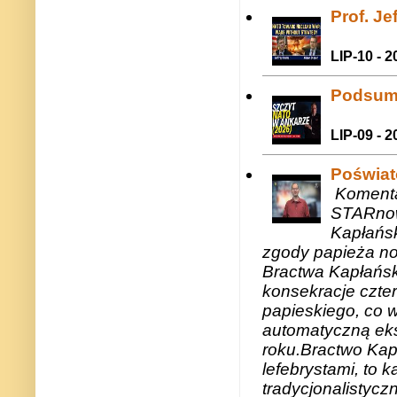
Prof. J
LIP-10 - 2
Podsum
LIP-09 - 2
Poświat
Komenta
STARnow
Kapłańsk
zgody papieża n
Bractwa Kapłańsk
konsekracje czte
papieskiego, co w
automatyczną eks
roku.Bractwo Ka
lefebrystami, to
tradycjonalistycz