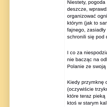
Niestety, pogoda 
deszcze, wprawdz
organizować ogni
którym (jak to sa
fajnego, zasiadły
schronili się po
I co za niespodzi
nie bacząc na odl
Polanie ze swoją
Kiedy przymknę o
(oczywiście trzyk
które teraz pieką 
ktoś w starym kal