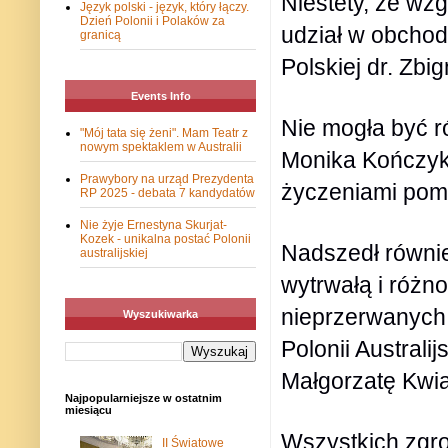
Niestety, ze wzg
Język polski - język, który łączy.
Dzień Polonii i Polaków za
udział w obcho
granicą
Polskiej dr. Zb
Events Info
Nie mogła być r
"Mój tata się żeni". Mam Teatr z
nowym spektaklem w Australii
Monika Kończyk, 
Prawybory na urząd Prezydenta
życzeniami pomy
RP 2025 - debata 7 kandydatów
Nie żyje Ernestyna Skurjat-
Kozek - unikalna postać Polonii
Nadszedł również
australijskiej
wytrwałą i różno
nieprzerwanych 
Wyszukiwarka
Polonii Australi
Małgorzatę Kwi
Najpopularniejsze w ostatnim
miesiącu
Wszystkich zgr
II Światowe