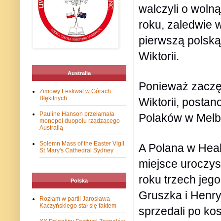
walczyli o wolną
roku, zaledwie w
pierwszą polską
Wiktorii.
Australia
Ponieważ zaczęł
Zimowy Festiwal w Górach
Błękitnych
Wiktorii, posta
Pauline Hanson przełamała
Polaków w Melb
monopol duopolu rządzącego
Australią
Solemn Mass of the Easter Vigil
A Polana w Heal
St Mary's Cathedral Sydney
miejsce uroczys
roku trzech je
Polska
Gruszka i Henryk
Rozłam w partii Jarosława
Kaczyńskiego stał się faktem
sprzedali po ko