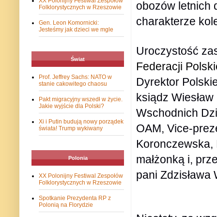
XX Polonijny Festiwal Zespołów
obozów letnich d
Folklorystycznych w Rzeszowie
charakterze kol
Gen. Leon Komornicki:
Jesteśmy jak dzieci we mgle
Uroczystość zas
Świat
Federacji Polski
Prof. Jeffrey Sachs: NATO w
Dyrektor Polski
stanie cakowitego chaosu
ksiądz Wiesław
Pakt migracyjny wszedł w życie.
Jakie wyjście dla Polski?
Wschodnich Dzie
Xi i Putin budują nowy porządek
OAM, Vice-prez
świata! Trump wykiwany
Koronczewska, 
małżonką i, prz
Polonia
pani Zdzisława
XX Polonijny Festiwal Zespołów
Folklorystycznych w Rzeszowie
Spotkanie Prezydenta RP z
Polonią na Florydzie