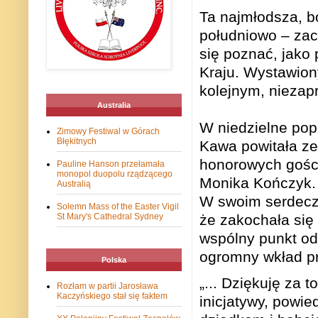
Ta najmłodsza, bo
południowo – za
się poznać, jako 
Kraju. Wystawion
kolejnym, nieza
Australia
W niedzielne pop
Zimowy Festiwal w Górach
Błękitnych
Kawa powitała ze
honorowych gości
Pauline Hanson przełamała
monopol duopolu rządzącego
Monika Kończyk. 
Australią
W swoim serdeczn
Solemn Mass of the Easter Vigil
St Mary's Cathedral Sydney
że zakochała się 
wspólny punkt od
ogromny wkład pr
Polska
„... Dziękuję za 
Rozłam w partii Jarosława
Kaczyńskiego stał się faktem
inicjatywy, powie