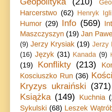
Geopolityka
(210)
Geo
Harcerstwo
(62)
Henryk Igli
Info
(569)
Humor
(29)
In
Maszczyszyn
(19)
Jan Paweł
Jerzy Krysiak
(19)
(9)
Jerzy
Język
(31)
(16)
Kanada
(9)
Konflikty
(213)
(19)
Ko
Kości
Kosciuszko Run
(36)
Kryzys ukraiński
(371)
Książka
(149)
Kuchnia
Sykulski
(68)
Leszek Wątrób