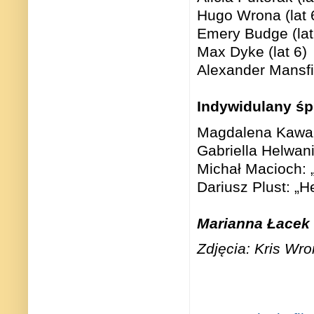
Hugo Wrona (lat 
Emery Budge (lat
Max Dyke (lat 6)
Alexander Mansfie
Indywidulany śp
Magdalena Kawa: 
Gabriella Helwan
Michał Macioch: „
Dariusz Plust: „H
Marianna Łace
Zdjęcia: Kris Wr