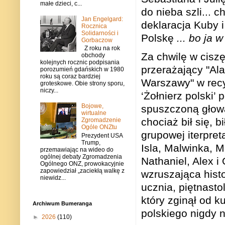
małe dzieci, c...
do nieba szli... 
Jan Engelgard:
deklaracja Kuby i
Rocznica
Solidarności i
Polskę
... bo ja 
Gorbaczow
Z roku na rok
Za chwilę w ciszę
obchody
kolejnych rocznic podpisania
przerażający "Al
porozumień gdańskich w 1980
roku są coraz bardziej
Warszawy" w recy
groteskowe. Obie strony sporu,
niczy...
‘Żołnierz polski’
Bojowe,
spuszczoną głową
wirtualne
chociaż bił się, bi
Zgromadzenie
Ogóle ONZtu
grupowej iterpreta
Prezydent USA
Trump,
Isla, Malwinka, M
przemawiając na wideo do
ogólnej debaty Zgromadzenia
Nathaniel, Alex i
Ogólnego ONZ, prowokacyjnie
zapowiedział „zaciekłą walkę z
wzruszająca hist
niewidz...
ucznia, piętnast
który zginął od k
Archiwum Bumeranga
polskiego nigdy n
►
2026
(110)