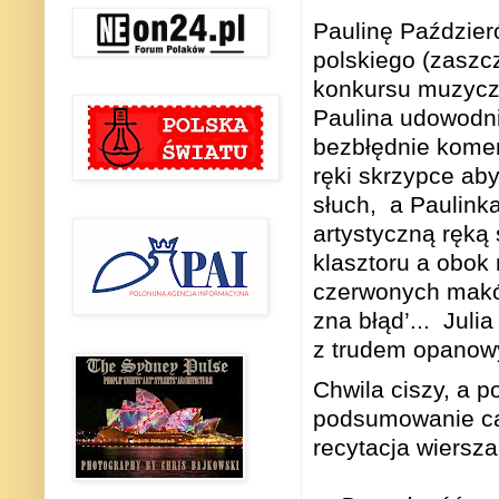
Paulinę Paździer
polskiego (zaszc
konkursu muzycz
Paulina udowodnił
bezbłędnie komen
ręki skrzypce ab
słuch,
a Paulink
artystyczną ręką 
klasztoru a obok 
czerwonych maków
zna błąd’...
Julia
z trudem opanowy
Chwila ciszy, a 
podsumowanie ca
recytacja wiersz