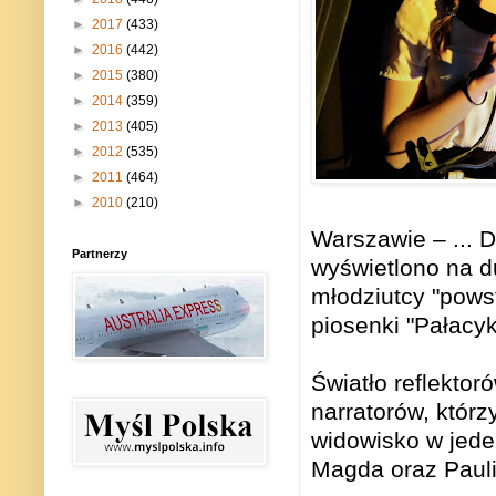
►
2017
(433)
►
2016
(442)
►
2015
(380)
►
2014
(359)
►
2013
(405)
►
2012
(535)
►
2011
(464)
►
2010
(210)
Warszawie – ... D
Partnerzy
wyświetlono na d
młodziutcy "powst
piosenki "Pałacy
Światło reflekto
narratorów, któr
widowisko w jede
Magda oraz Pauli