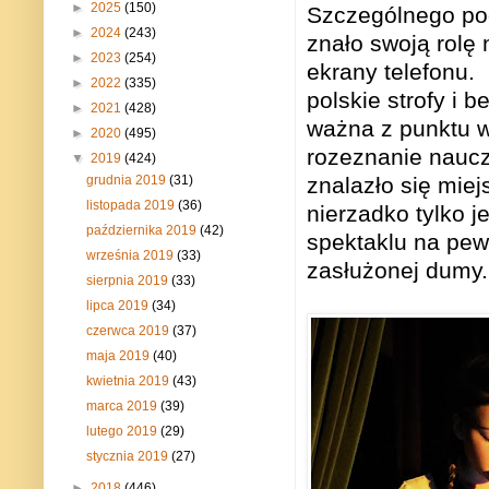
►
2025
(150)
Szczególnego pod
►
2024
(243)
znało swoją rolę 
►
2023
(254)
ekrany telefonu.
►
2022
(335)
polskie strofy i 
►
2021
(428)
ważna z punktu w
►
2020
(495)
rozeznanie naucz
▼
2019
(424)
znalazło się miej
grudnia 2019
(31)
listopada 2019
(36)
nierzadko tylko 
października 2019
(42)
spektaklu na pew
września 2019
(33)
zasłużonej dumy.
sierpnia 2019
(33)
lipca 2019
(34)
czerwca 2019
(37)
maja 2019
(40)
kwietnia 2019
(43)
marca 2019
(39)
lutego 2019
(29)
stycznia 2019
(27)
►
2018
(446)