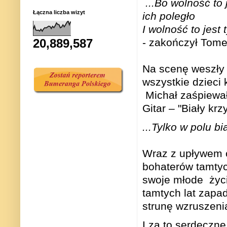
...Bo wolność to j
Łączna liczba wizyt
ich poległo
I wolność to jest t
20,889,587
- zakończył Tome
Na scenę weszły
wszystkie dzieci 
Michał zaśpiewa
Gitar – "Biały krz
...Tylko w polu bi
Wraz z upływem 
bohaterów tamtych
swoje młode
życ
tamtych lat zapa
strunę wzruszeni
I za to serdeczn