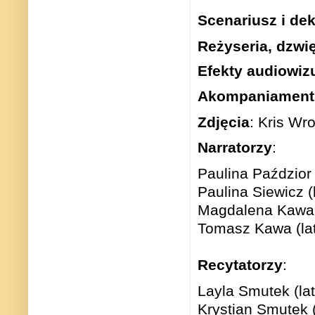
Scenariusz i de
Reżyseria, dzwię
Efekty audiowiz
Akompaniament 
Zdjęcia
: Kris Wr
Narratorzy
:
Paulina Paździor 
Paulina Siewicz (
Magdalena Kawa (
Tomasz Kawa (lat
Recytatorzy
:
Layla Smutek (lat
Krystian Smutek (