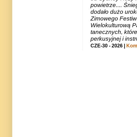
powietrze.... Śni
dodało dużo uroku
Zimowego Festiwal
Wielokulturową P
tanecznych, któr
perkusyjnej i in
CZE-30 - 2026 |
Kome