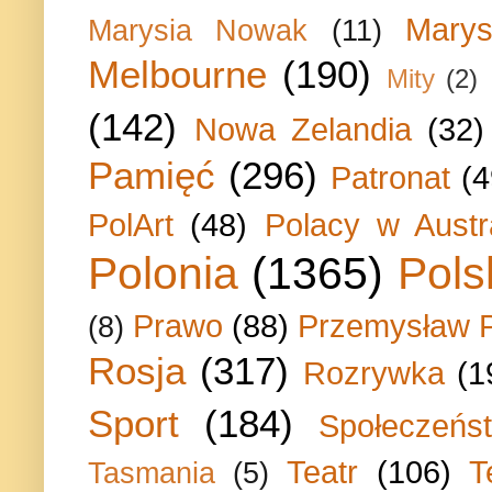
Marys
Marysia Nowak
(11)
Melbourne
(190)
Mity
(2)
(142)
Nowa Zelandia
(32)
Pamięć
(296)
Patronat
(4
PolArt
(48)
Polacy w Austra
Polonia
(1365)
Pols
Prawo
(88)
Przemysław P
(8)
Rosja
(317)
Rozrywka
(1
Sport
(184)
Społeczeńs
Teatr
(106)
T
Tasmania
(5)