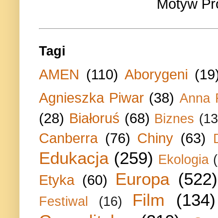
Motyw Pr
Tagi
AMEN
(110)
Aborygeni
(19
Agnieszka Piwar
(38)
Anna 
(28)
Białoruś
(68)
Biznes
(13
Canberra
(76)
Chiny
(63)
Edukacja
(259)
Ekologia
Europa
(522)
Etyka
(60)
Film
(134)
Festiwal
(16)