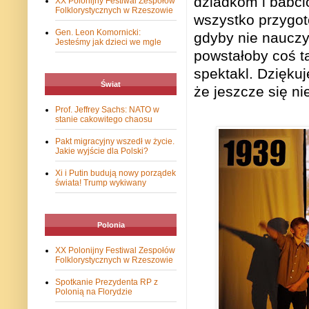
dziadkom i babci
XX Polonijny Festiwal Zespołów
Folklorystycznych w Rzeszowie
wszystko przygot
Gen. Leon Komornicki:
gdyby nie nauczy
Jesteśmy jak dzieci we mgle
powstałoby coś t
spektakl. Dziękuj
Świat
że jeszcze się ni
Prof. Jeffrey Sachs: NATO w
stanie cakowitego chaosu
Pakt migracyjny wszedł w życie.
Jakie wyjście dla Polski?
Xi i Putin budują nowy porządek
świata! Trump wykiwany
Polonia
XX Polonijny Festiwal Zespołów
Folklorystycznych w Rzeszowie
Spotkanie Prezydenta RP z
Polonią na Florydzie