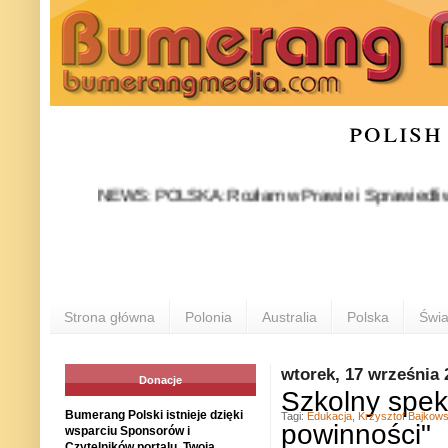
polish
NEWS: POLSKA: Rozłam w Prawie i Sprawiedliwości stał 
PO
Strona główna
Polonia
Australia
Polska
Świa
wtorek, 17 września 
Donacje
Szkolny spekt
Bumerang Polski istnieje dzięki
Tagi:
Edukacja
,
Krzysztof Bajkows
powinności"
wsparciu Sponsorów i
Czytelników portalu. Twoja