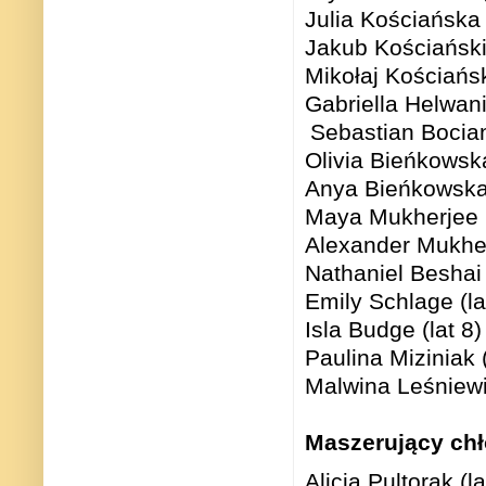
Julia Kościańska 
Jakub Kościański 
Mikołaj Kościański
Gabriella Helwani 
Sebastian Bocian
Olivia Bieńkowska
Anya Bieńkowska 
Maya Mukherjee (
Alexander Mukherj
Nathaniel Beshai 
Emily Schlage (la
Isla Budge (lat 8)
Paulina Miziniak (
Malwina Leśniewic
Maszerujący chło
Alicia Pultorak (la