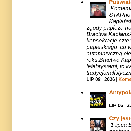
Poświat
Komenta
STARnow
Kapłańsk
zgody papieża n
Bractwa Kapłańsk
konsekracje czte
papieskiego, co w
automatyczną eks
roku.Bractwo Ka
lefebrystami, to
tradycjonalistycz
LIP-08 - 2026 |
Komen
Antypols
LIP-06 - 2
Czy jes
1 lipca 