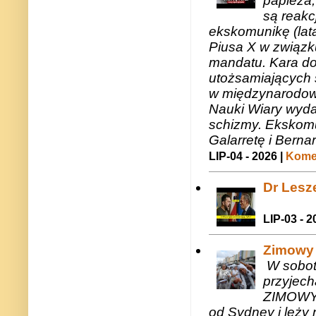
papieża,
są reakc
ekskomunikę (lat
Piusa X w związk
mandatu. Kara do
utożsamiających 
w międzynarodow
Nauki Wiary wyda
schizmy. Ekskomu
Galarretę i Bernar
LIP-04 - 2026 |
Komen
Dr Lesze
LIP-03 - 2
Zimowy 
W sobotę
przyjech
ZIMOWY 
od Sydney i leży 