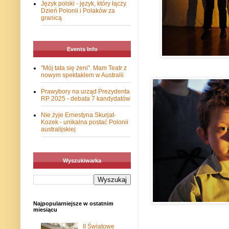
Język polski - język, który łączy.
Dzień Polonii i Polaków za
granicą
Events Info
"Mój tata się żeni". Mam Teatr z
nowym spektaklem w Australii
Prawybory na urząd Prezydenta
RP 2025 - debata 7 kandydatów
Nie żyje Ernestyna Skurjat-
Kozek - unikalna postać Polonii
australijskiej
Wyszukiwarka
Najpopularniejsze w ostatnim
miesiącu
II Światowe