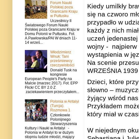
Forum Nauki
Kiedy umilkły bra
Polskiej poza
Granicami Kraju
się na czworo mł
w Pułtusku
przypadło w udzi
Uczestnicy II
Światowego Forum Nauki
każdy z nich mia
Polskiej poza Granicami Kraju w
Domu Polonii w Pułtusku. Fot.
uczeń jedenastej
A.Pawłowska/PAI W dniach 11-
14 wrześ...
wojny -
najpierw
Włodzimierz
wystąpienia w ję
Wnuk: Tani
prześmiewcy
Na scenie przesu
rzeczywistości
WRZEŚNIA 1939
Donald Tusk na
kongresie
European People's Party na
Dzieci, które pr
Malcie (marzec 2017). Fot. EPP
Flickr CC BY 2.0 Z
słowno – muzyczny
zaciekawieniem przeczytałem...
żyjący wśród nas 
Polonia w Antalyi
Przykładem może
(Turcja).
Rozmowa 1
który miał w czas
Członkowie
Polonijnego
Stowarzyszenia
Kultury i Nauki w Antalyi -
W niejednym oku z
Polonia w Antalyi to w dużym
stopniu ludzie młodzi, mający
Sebastiana i Jul