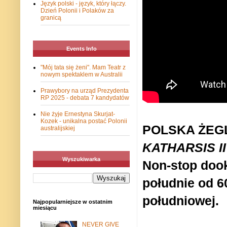
Język polski - język, który łączy.
Dzień Polonii i Polaków za
granicą
Events Info
"Mój tata się żeni". Mam Teatr z
nowym spektaklem w Australii
Prawybory na urząd Prezydenta
RP 2025 - debata 7 kandydatów
Nie żyje Ernestyna Skurjat-
Kozek - unikalna postać Polonii
POLSKA ŻEG
australijskiej
KATHARSIS
II
Wyszukiwarka
Non-stop dook
południe od 6
południowej.
Najpopularniejsze w ostatnim
miesiącu
NEVER GIVE