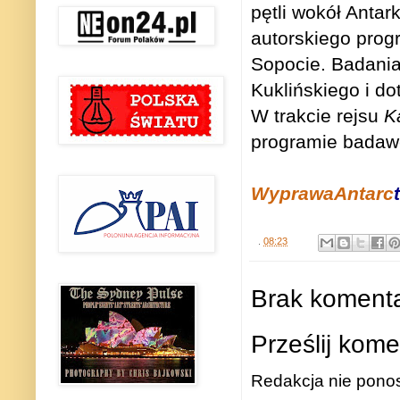
pętli wokół Anta
autorskiego prog
Sopocie. Badania
Kuklińskiego i do
W trakcie rejsu
Ka
programie bada
WyprawaAntarc
t
.
08:23
Brak komenta
Prześlij kome
Redakcja nie ponos