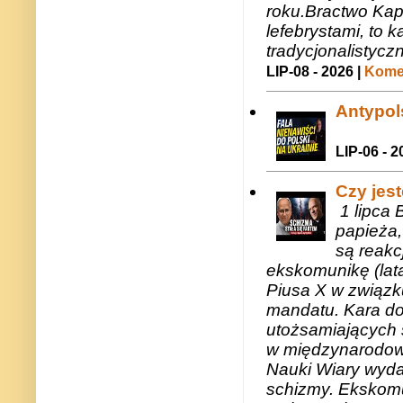
roku.Bractwo Ka
lefebrystami, to
tradycjonalistycz
LIP-08 - 2026 |
Komen
Antypols
LIP-06 - 2
Czy jes
1 lipca 
papieża,
są reakc
ekskomunikę (lat
Piusa X w związk
mandatu. Kara do
utożsamiających 
w międzynarodow
Nauki Wiary wyda
schizmy. Ekskomu