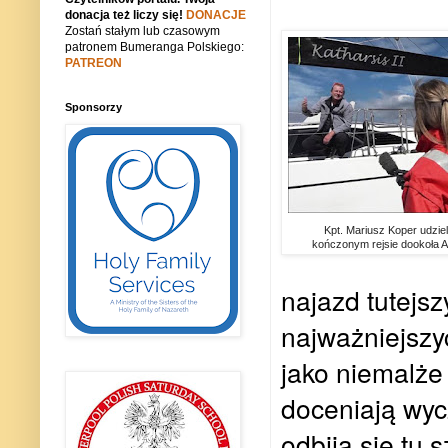
donacja też liczy się!
DONACJE
Zostań stałym lub czasowym
patronem Bumeranga Polskiego:
PATREON
Sponsorzy
Kpt. Mariusz Koper udzie
kończonym rejsie dookoła A
najazd tutejszy
najważniejszy
jako niemalże
doceniają wyc
odbija się tu