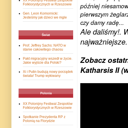
XX Polonijny Festiwal Zespołów
później niesamowi
Folklorystycznych w Rzeszowie
pierwszym żeglar
Gen. Leon Komornicki:
Jesteśmy jak dzieci we mgle
czy damy radę...
Ale daliśmy!. 
Świat
najważniejsze.
Prof. Jeffrey Sachs: NATO w
stanie cakowitego chaosu
Zobacz ostatn
Pakt migracyjny wszedł w życie.
Jakie wyjście dla Polski?
Katharsis II (
Xi i Putin budują nowy porządek
świata! Trump wykiwany
Polonia
XX Polonijny Festiwal Zespołów
Folklorystycznych w Rzeszowie
Spotkanie Prezydenta RP z
Polonią na Florydzie