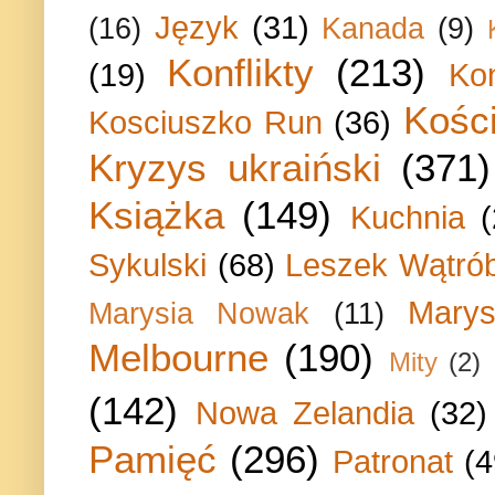
Język
(31)
(16)
Kanada
(9)
Konflikty
(213)
(19)
Ko
Kości
Kosciuszko Run
(36)
Kryzys ukraiński
(371)
Książka
(149)
Kuchnia
Sykulski
(68)
Leszek Wątrób
Marys
Marysia Nowak
(11)
Melbourne
(190)
Mity
(2)
(142)
Nowa Zelandia
(32)
Pamięć
(296)
Patronat
(4