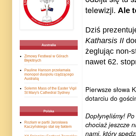
telewizji.
Ale t
Dziś prezentuj
Katharsis
II
doo
Australia
żeglując non-s
Zimowy Festiwal w Górach
nawet 62. stop
Błękitnych
Pauline Hanson przełamała
monopol duopolu rządzącego
Australią
Pierwsze słowa K
Solemn Mass of the Easter Vigil
St Mary's Cathedral Sydney
dotarciu do gośc
Polska
Dopłynęliśmy! Po 
chociaż jeszcze n
Rozłam w partii Jarosława
Kaczyńskiego stał się faktem
nami, który spędz