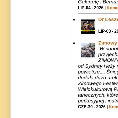
Galarretę i Bernar
LIP-04 - 2026 |
Komen
Dr Lesze
LIP-03 - 2
Zimowy 
W sobotę
przyjech
ZIMOWY 
od Sydney i leży 
powietrze.... Śni
dodało dużo uroku
Zimowego Festiwal
Wielokulturową P
tanecznych, któr
perkusyjnej i in
CZE-30 - 2026 |
Kome