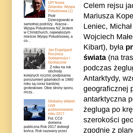
UP! Nowa
Celem rejsu j
Zelandia: Wyspa
Południowa (1)
Mariusza Kope
Piotr
Dzierzgowski w
samotnej podróży. Aracoa -
Leniec, Micha
Wyspa Południowa NZ Jestem
w Christchurch, największym
Wojciech Małec
mieście Wyspy Południowej, a
co...
Kibart), była
p
Jan Engelgard:
Rocznica
świata
(na tra
Solidarności i
Gorbaczow
podczas żeglug
Z roku na rok
obchody
kolejnych rocznic podpisania
Antarktydy, wz
porozumień gdańskich w 1980
roku są coraz bardziej
geograficznej 
groteskowe. Obie strony sporu,
niczy...
antarktyczna p
Globalny alfabet,
czyli
żegluga po krę
podsumowanie
roku 2017
szerokości geo
Fot. CC0
domena
publiczna Rok 2017 dobiegł
zgodnie z plan
końca. Rok nazwany przez