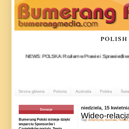
polish
NEWS: POLSKA: Rozłam w Prawie i Sprawiedliwości stał 
P
Strona główna
Polonia
Australia
Polska
Świa
niedziela, 15 kwietni
Donacje
Wideo-relacja
Bumerang Polski istnieje dzięki
Tagi:
Antarktyda
,
Australia
,
Hobart
wsparciu Sponsorów i
Czytelników portalu. Twoja