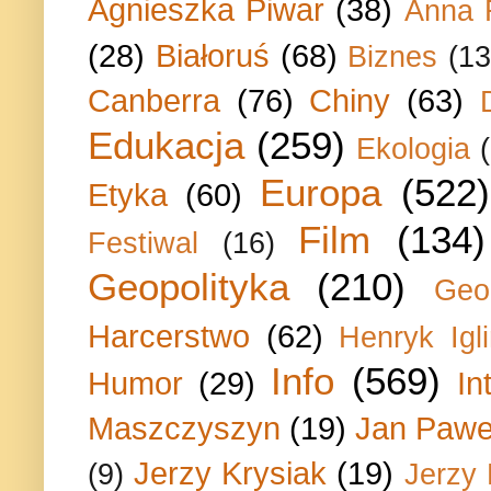
Agnieszka Piwar
(38)
Anna 
(28)
Białoruś
(68)
Biznes
(13
Canberra
(76)
Chiny
(63)
Edukacja
(259)
Ekologia
Europa
(522)
Etyka
(60)
Film
(134)
Festiwal
(16)
Geopolityka
(210)
Geo
Harcerstwo
(62)
Henryk Igli
Info
(569)
Humor
(29)
In
Maszczyszyn
(19)
Jan Paweł
Jerzy Krysiak
(19)
(9)
Jerzy