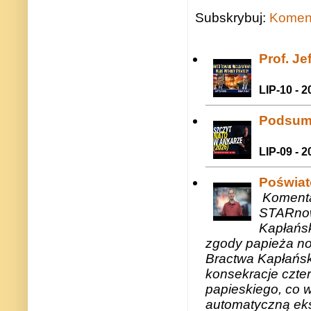
Subskrybuj:
Koment
Prof. J
LIP-10 - 2
Podsum
LIP-09 - 2
Poświat
Komenta
STARnow
Kapłańsk
zgody papieża n
Bractwa Kapłańsk
konsekracje czte
papieskiego, co w
automatyczną eks