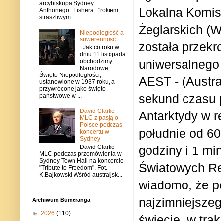
arcybiskupa Sydney
Lokalna Komi
Anthonego Fishera "rokiem
straszliwym...
Żeglarskich (W
Niepodległość a
suwerenność
została przekr
Jak co roku w
dniu 11 listopada
uniwersalnego 
obchodzimy
Narodowe
Święto Niepodległości,
AEST - (Austra
ustanowione w 1937 roku, a
przywrócone jako święto
sekund czasu 
państwowe w ...
David Clarke
Antarktydy w r
MLC z pasją o
Polsce podczas
południe od 60
koncertu w
Sydney
David Clarke
godziny i 1 mi
MLC podczas przemówienia w
Sydney Town Hall na koncercie
Światowych Re
"Tribute to Freedom". Fot.
K.Bajkowski Wśród australjsk...
wiadomo, że po
najzimniejszeg
Archiwum Bumeranga
►
2026
(110)
świecie, w tra