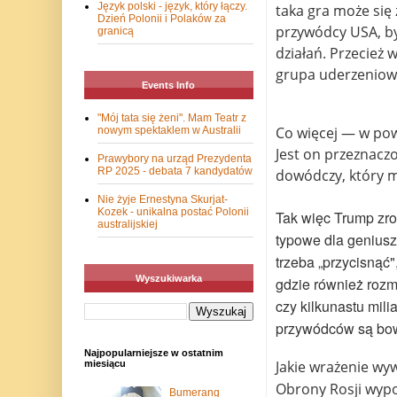
Język polski - język, który łączy.
taka gra może się
Dzień Polonii i Polaków za
przywódcy USA, by
granicą
działań. Przecież 
grupa uderzeniow
Events Info
"Mój tata się żeni". Mam Teatr z
Co więcej — w pow
nowym spektaklem w Australii
Jest on przeznacz
Prawybory na urząd Prezydenta
RP 2025 - debata 7 kandydatów
dowódczy, który 
Nie żyje Ernestyna Skurjat-
Kozek - unikalna postać Polonii
Tak więc Trump zro
australijskiej
typowe dla geniusz
trzeba „przycisnąć
Wyszukiwarka
gdzie również rozma
czy kilkunastu mil
przywódców są bow
Najpopularniejsze w ostatnim
Jakie wrażenie w
miesiącu
Obrony Rosji wypow
Bumerang