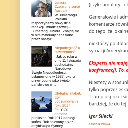
Juniora:
(czyli samoloty i 
Czerwone serce
Australii
W Bumerangu
Generałowie i adm
Polskim
komentarze równie
rozpoczynamy nowy dział
redakcji młodzieżowej –
do tego, że lokaln
Bumerang Juniora . Znajdą się
w nim materiały nadesłane
przez naszyc...
niektórzy politolo
Niepodległość a
sytuacji Amerykan
suwerenność
Jak co roku w
dniu 11 listopada
Eksperci nie mają
obchodzimy
Narodowe
konfrontacji. To,
Święto Niepodległości,
ustanowione w 1937 roku, a
przywrócone jako święto
Niestety w stosun
państwowe w ...
tylko poprzez eska
Globalny alfabet,
Trump uspokoi się 
czyli
podsumowanie
bardziej, że do te
roku 2017
Fot. CC0
domena
Igor Silecki
publiczna Rok 2017 dobiegł
końca. Rok nazwany przez
Sputnik Polska
arcybiskupa Sydney