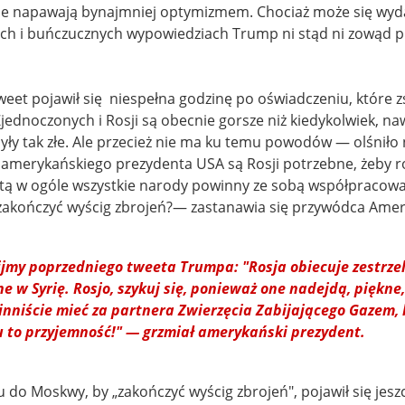
ie napawają bynajmniej optymizmem. Chociaż może się wyd
ch i buńczucznych wypowiedziach Trump ni stąd ni zowąd p
eet pojawił się niespełna godzinę po oświadczeniu, które z
jednoczonych i Rosji są obecnie gorsze niż kiedykolwiek, na
były tak złe. Ale przecież nie ma ku temu powodów — olśniło
merykańskiego prezydenta USA są Rosji potrzebne, żeby roz
tą w ogóle wszystkie narody powinny ze sobą współpracow
akończyć wyścig zbrojeń?— zastanawia się przywódca Amer
jmy poprzedniego tweeta Trumpa: "Rosja obiecuje zestrzel
e w Syrię. Rosjo, szykuj się, ponieważ one nadejdą, piękne
nniście mieć za partnera Zwierzęcia Zabijającego Gazem, 
u to przyjemność!" — grzmiał amerykański prezydent.
 do Moskwy, by „zakończyć wyścig zbrojeń", pojawił się jesz