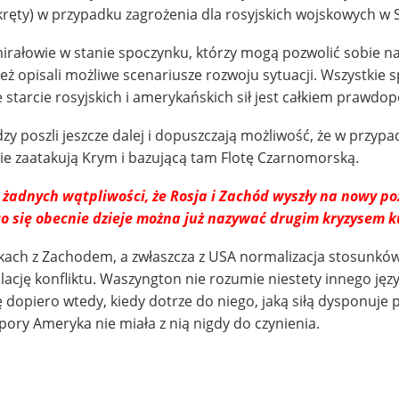
okręty) w przypadku zagrożenia dla rosyjskich wojskowych w Sy
irałowie w stanie spoczynku, którzy mogą pozwolić sobie na
ż opisali możliwe scenariusze rozwoju sytuacji. Wszystkie 
e starcie rosyjskich i amerykańskich sił jest całkiem prawd
dzy poszli jeszcze dalej i dopuszczają możliwość, że w przyp
ie zaatakują Krym i bazującą tam Flotę Czarnomorską.
 żadnych wątpliwości, że Rosja i Zachód wyszły na nowy p
 co się obecnie dzieje można już nazywać drugim kryzysem 
kach z Zachodem, a zwłaszcza z USA normalizacja stosunków
lację konfliktu. Waszyngton nie rozumie niestety innego języ
dopiero wtedy, kiedy dotrze do niego, jaką siłą dysponuje 
j pory Ameryka nie miała z nią nigdy do czynienia.