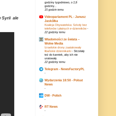
godziny tygodniowo, o 2,8
godziny...
15 godzin temu
Videoparlament PL - Janusz
Syrii ale
Jaskółka
Koalicja Obywatelska: Szkoły bez
telefonów i płatnych e-dzienników
-
22 godziny temu
Wiadomości ze świata –
Wolne Media
Izraelskie drony zaatakowały
libańskie dziennikarki
-
Strzelały
też do karetek, aby ich nie
uratowały.
22 godziny temu
Telegram - NewsFactoryPL
-
Wydarzenia 18:50 - Polsat
News
-
DW - Polish
-
RT News
-