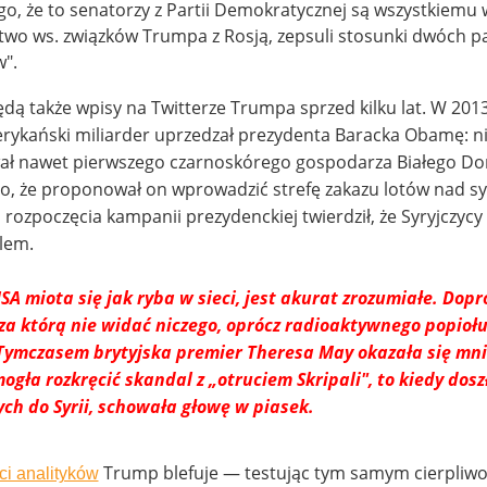
go, że to senatorzy z Partii Demokratycznej są wszystkiemu 
dztwo ws. związków Trumpa z Rosją, zepsuli stosunki dwóch 
w".
ędą także wpisy na Twitterze Trumpa sprzed kilku lat. W 20
erykański miliarder uprzedzał prezydenta Baracka Obamę: n
ywał nawet pierwszego czarnoskórego gospodarza Białego D
o, że proponował on wprowadzić strefę zakazu lotów nad sy
o rozpoczęcia kampanii prezydenckiej twierdził, że Syryjczycy 
lem.
USA miota się jak ryba w sieci, jest akurat zrozumiałe. Do
 za którą nie widać niczego, oprócz radioaktywnego popio
 Tymczasem brytyjska premier Theresa May okazała się mn
ogła rozkręcić skandal z „otruciem Skripali", to kiedy dos
h do Syrii, schowała głowę w piasek.
Trump blefuje — testując tym samym cierpliwoś
ci analityków