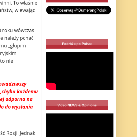
winni. To właśnie
państw, wlewając
13 roku wówczas
ie należy pchać
Podróże po Polsce
omu „głupim
ryjskim
to nie
prowadziwszy
łu,chyba każdemu
iej odporna na
Video NEWS & Opinions
zło do wysłania
ć Rosji. Jednak