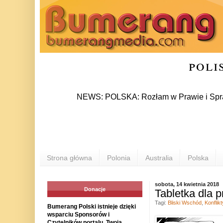
poli
NEWS: POLSKA: Rozłam w Prawie i Sprawiedli
Strona główna
Polonia
Australia
Polska
sobota, 14 kwietnia 2018
Donacje
Tabletka dla 
Tagi:
Bliski Wschód
,
Konflikt
Bumerang Polski istnieje dzięki
wsparciu Sponsorów i
Czytelników portalu. Twoja