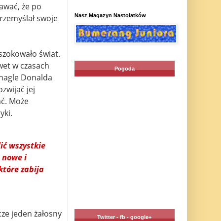
awać, że po
Nasz Magazyn Nastolatków
rzemyślał swoje
szokowało świat.
wet w czasach
Pogoda
 nagle Donalda
wijać jej
ać. Może
yki.
ić wszystkie
, nowe i
które zabija
cze jeden żałosny
Twitter - fb - google+