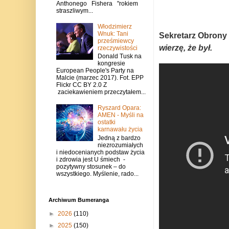
Anthonego Fishera "rokiem
straszliwym...
Włodzimierz
Wnuk: Tani
Sekretarz Obrony
prześmiewcy
wierzę, że był.
rzeczywistości
Donald Tusk na
kongresie
European People's Party na
Malcie (marzec 2017). Fot. EPP
Flickr CC BY 2.0 Z
zaciekawieniem przeczytałem...
Ryszard Opara:
AMEN - Myśli na
ostatki
karnawału życia
Jedną z bardzo
niezrozumiałych
i niedocenianych podstaw życia
i zdrowia jest U śmiech -
pozytywny stosunek – do
wszystkiego. Myślenie, rado...
Archiwum Bumeranga
►
2026
(110)
►
2025
(150)