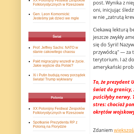
XX Polonijny Festiwal Zespołów
post. Wynika z nie
Folklorystycznych w Rzeszowie
oni, inicjując śle
Gen. Leon Komornicki:
w nie „zatrutą kre
Jesteśmy jak dzieci we mgle
Ciekawą lekturą b
jeszcze zwykły am
Świat
się do Syrii! Naz
Prof. Jeffrey Sachs: NATO w
przywódcą" — za t
stanie cakowitego chaosu
terytorium. I aż d
Pakt migracyjny wszedł w życie.
Jakie wyjście dla Polski?
amerykański prob
Xi i Putin budują nowy porządek
świata! Trump wykiwany
To, że prezydent 
świat do granicy,
puściłyby nerwy.
Polonia
stres: chociaż pom
XX Polonijny Festiwal Zespołów
okrętów wojskowyc
Folklorystycznych w Rzeszowie
Spotkanie Prezydenta RP z
Polonią na Florydzie
Zdaniem
większoś