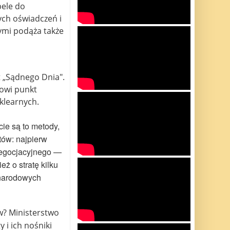
pele do
ych oświadczeń i
rymi podąża także
t „Sądnego Dnia".
nowi punkt
klearnych.
ie są to metody,
tów: najpierw
 negocjacyjnego —
eż o stratę kilku
ynarodowych
w? Ministerstwo
 i ich nośniki