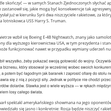
 źle skończyć — w samych Stanach Zjednoczonych słychać a
 zastanowił się, jakie mogą być konsekwencje tak agresywn
wysłał już w kierunku Syrii dwa niszczyciele rakietowe, za któ
a lotniskowca USS Harry S. Truman.
ietrze wzbił się Boeing E-4B Nightwatch, znany jako samolo
ony dla wyższego kierownictwa USA, w tym prezydenta i sta
może funkcjonować nawet w przypadku wymiany uderzeń nu
bił wszystko, żeby pokazać swoją gotowość do wojny. Oczywiśc
a biznesu, który stosował je wcześniej wobec swoich konkuren
", a potem być łagodnym jak baranek i zaprosić ofiarę do stołu
wia się z nią z pozycji siły. Jednak w polityce nie chodzi przeci
iardów dolarów. Stawka jest o wiele wyższa — w rękach międz
iem losy całego świata.
ywarł spektakl amerykańskiego showmana na jego oponentó
iedziało się jasno i konkretnie: Rosja będzie niszczyć rakiety