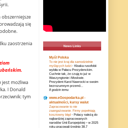
rii.
 obszerniejsze
sprowadzają się
opodobne.
adku zaostrzenia
News Links
Myśl Polska
oziom
To nie jest kraj dla samodzielnie
myślących ludzi
-
Kloaka rusofobii
kubańskim.
wybiła w Pałacu Prezydenckim.
Cuchnie tak, że czują to już w
Waszyngtonie i Moskwie.
 jest możliwa
Prezydent Karol Nawrocki w swoim
bezrozumnym przemó...
ka. I Donald
8 godzin temu
przeciwnik: tym
www.eGospodarka.pl -
aktualności, kursy walut
Zapracowanie to nie
zaangażowanie. Firmy popełniają
kosztowny błąd
-
Polacy należą do
najbardziej zapracowanych
narodów Unii Europejskiej – w 2025
roku pracowali średnio 38,7