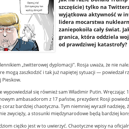
szczęście) tylko na Twitter
wyjątkowa aktywność w in
lidera mocarstwa nuklear
zaniepokoiła cały świat. Ja
granica, która oddziela wo
od prawdziwej katastrofy?
lennikiem „twitterowej dyplomacji". Rosja uważa, że nie nal
re mogą zaszkodzić i tak już napiętej sytuacji — powiedzał 
j Pieskow.
wypowiedział się również sam Władimir Putin. Wręczając 11 
 nowym ambasadorom z 17 państw, prezydent Rosji powiedzia
ię coraz bardziej chaotyczna. Tym niemniej wyraził nadzieję, 
nie zwycięży, a stosunki międzynarodowe będą bardziej kon
ziom ciężko jest w to uwierzyć. Chaotyczne wpisy na oficjal