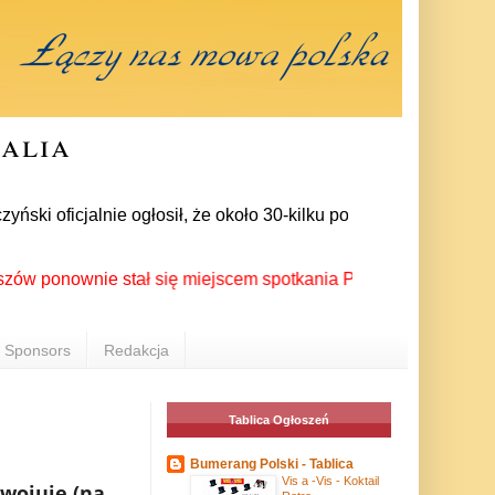
ralia
ski oficjalnie ogłosił, że około 30-kilku posłów zrezygnował
ponownie stał się miejscem spotkania Polonii z całego świata 
Sponsors
Redakcja
Tablica Ogłoszeń
Bumerang Polski - Tablica
Vis a -Vis - Koktail
 wojuje (na