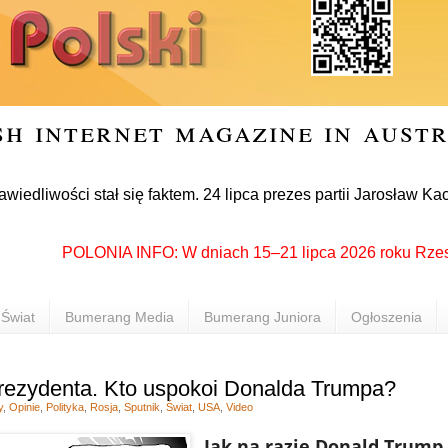
sh internet magazine in aust
wości stał się faktem. 24 lipca prezes partii Jarosław Kaczyń
POLONIA INFO: W dniach 15–21 lipca 2026 roku Rzeszów 
Świat
Bumerang Media
Bumerang Juniora
Ogłoszenia
prezydenta. Kto uspokoi Donalda Trumpa?
y
,
Opinie
,
Polityka
,
Rosja
,
Sputnik
,
Świat
,
USA
,
Video
Jak na razie Donald Trump