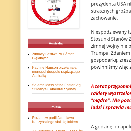
prezydenta USA n
strasznych groźba
zachowanie.
Niespodziewany tw
Stosunki Stanów Z
Australia
zimnej wojny nie 
Trumpa. Zdaniem a
Zimowy Festiwal w Górach
Błękitnych
gospodarkę, zresz
powinniśmy więc z
Pauline Hanson przełamała
monopol duopolu rządzącego
Australią
Solemn Mass of the Easter Vigil
A
teraz przypomni
St Mary's Cathedral Sydney
rakiety wystrzelon
"mądre". Nie powi
ludzi i sprawia m
Polska
Rozłam w partii Jarosława
Kaczyńskiego stał się faktem
A godzinę po apelu