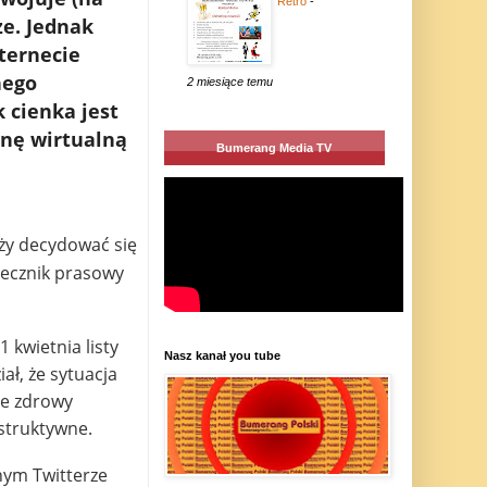
Retro
-
ze. Jednak
ternecie
nego
2 miesiące temu
k cienka jest
jnę wirtualną
Bumerang Media TV
eży decydować się
rzecznik prasowy
kwietnia listy
Nasz kanał you tube
ł, że sytuacja
że zdrowy
struktywne.
nym Twitterze