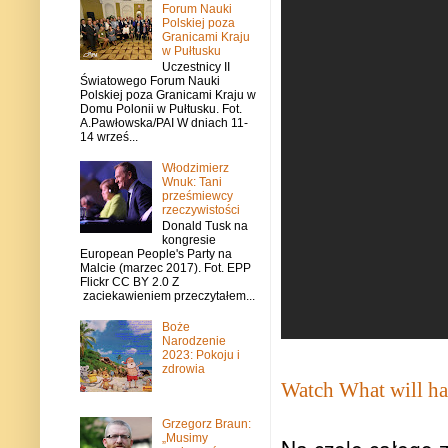
Forum Nauki
Polskiej poza
Granicami Kraju
w Pułtusku
Uczestnicy II
Światowego Forum Nauki
Polskiej poza Granicami Kraju w
Domu Polonii w Pułtusku. Fot.
A.Pawłowska/PAI W dniach 11-
14 wrześ...
Włodzimierz
Wnuk: Tani
prześmiewcy
rzeczywistości
Donald Tusk na
kongresie
European People's Party na
Malcie (marzec 2017). Fot. EPP
Flickr CC BY 2.0 Z
zaciekawieniem przeczytałem...
Boże
Narodzenie
2023: Pokoju i
zdrowia
Watch What will ha
Grzegorz Braun:
„Musimy