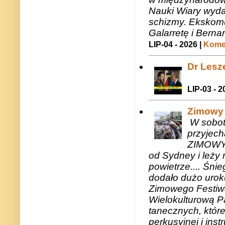
Nauki Wiary wyda
schizmy. Ekskomu
Galarretę i Bernar
LIP-04 - 2026 |
Komen
Dr Lesze
LIP-03 - 2
Zimowy 
W sobotę
przyjech
ZIMOWY 
od Sydney i leży 
powietrze.... Śni
dodało dużo uroku
Zimowego Festiwal
Wielokulturową P
tanecznych, któr
perkusyjnej i in