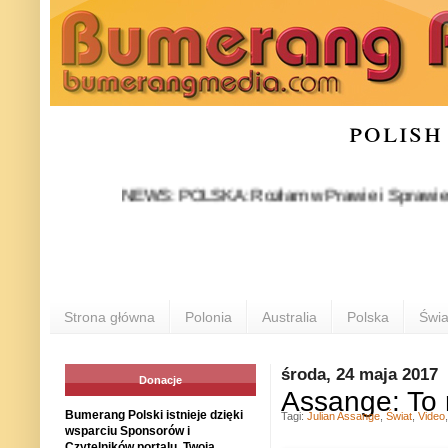
polish
NEWS: POLSKA: Rozłam w Prawie i Sprawiedliwości s
Strona główna
Polonia
Australia
Polska
Świa
środa, 24 maja 2017
Donacje
Assange: To 
Bumerang Polski istnieje dzięki
Tagi:
Julian Assange
,
Świat
,
Video
wsparciu Sponsorów i
Czytelników portalu. Twoja