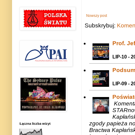
Nowszy post
Subskrybuj:
Koment
Prof. J
LIP-10 - 2
Podsum
LIP-09 - 2
Poświat
Komenta
STARnow
Kapłańsk
zgody papieża n
Łączna liczba wizyt
Bractwa Kapłańsk