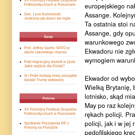
XX Polonijny Festiwal Zespołów
europejskiego na
Folklorystycznych w Rzeszowie
Assange. Kolejnym
Gen. Leon Komornicki:
Jesteśmy jak dzieci we mgle
Ta ostatnia stoi 
Assange, gdy opu
Świat
warunkowego zwo
Prof. Jeffrey Sachs: NATO w
Ekwadoru nie zgłos
stanie cakowitego chaosu
wymogiem warunk
Pakt migracyjny wszedł w życie.
Jakie wyjście dla Polski?
Xi i Putin budują nowy porządek
Ekwador od wybor
świata! Trump wykiwany
Wielką Brytanię,
lotnisko, skąd mi
Polonia
May po raz kolejn
XX Polonijny Festiwal Zespołów
rękach policji. P
Folklorystycznych w Rzeszowie
policji, jak i w j
Spotkanie Prezydenta RP z
Polonią na Florydzie
pedofilskiego krę