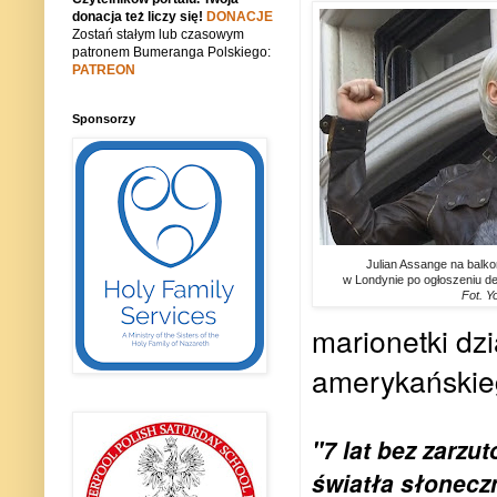
donacja też liczy się!
DONACJE
Zostań stałym lub czasowym
patronem Bumeranga Polskiego:
PATREON
Sponsorzy
Julian Assange na balk
w Londynie po ogłoszeniu de
Fot. Y
marionetki dzi
amerykańskie
"7 lat bez zarzu
światła słoneczn