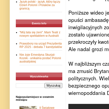
Język polski - język, który łączy.
Dzień Polonii i Polaków za
granicą
Poniższe wideo jes
opuści ambasadę.
Events Info
inwigilacyjnych z
"Mój tata się żeni". Mam Teatr z
zostało ujawnion
nowym spektaklem w Australii
przekroczyły kwot
Prawybory na urząd Prezydenta
RP 2025 - debata 7 kandydatów
Ale nadal grozi 
Nie żyje Ernestyna Skurjat-
Kozek - unikalna postać Polonii
australijskiej
W najbliższym cza
ma zmusić Brytan
politycznych. Wi
Wyszukiwarka
bezpiecznego opu
wiernopoddania D
Najpopularniejsze w ostatnim
miesiącu
II Światowe