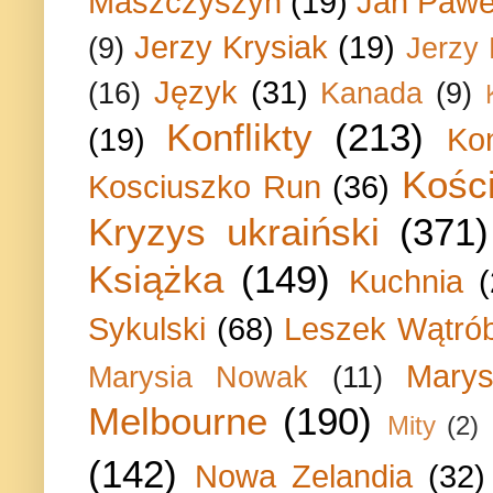
Maszczyszyn
(19)
Jan Paweł
Jerzy Krysiak
(19)
(9)
Jerzy
Język
(31)
(16)
Kanada
(9)
Konflikty
(213)
(19)
Ko
Kości
Kosciuszko Run
(36)
Kryzys ukraiński
(371)
Książka
(149)
Kuchnia
Sykulski
(68)
Leszek Wątrób
Marys
Marysia Nowak
(11)
Melbourne
(190)
Mity
(2)
(142)
Nowa Zelandia
(32)