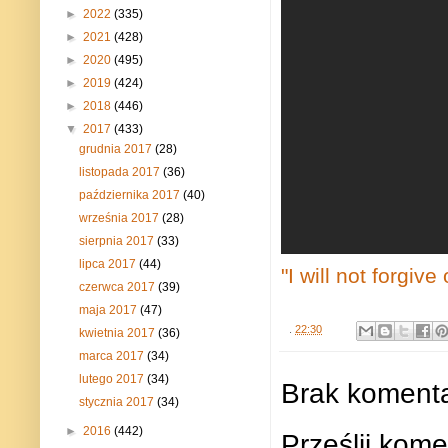
►
2022
(335)
►
2021
(428)
►
2020
(495)
►
2019
(424)
►
2018
(446)
▼
2017
(433)
grudnia 2017
(28)
listopada 2017
(36)
października 2017
(40)
września 2017
(28)
sierpnia 2017
(33)
lipca 2017
(44)
"I will not forgiv
czerwca 2017
(39)
maja 2017
(47)
.
22:30
kwietnia 2017
(36)
marca 2017
(34)
lutego 2017
(34)
Brak komenta
stycznia 2017
(34)
►
2016
(442)
Prześlij kome