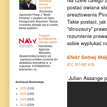
Na czele całego 
zachować
zdrowy
postać owiana sł
rozsądek”
Rozmowa
aresztowania Pino
Agnieszki Piwar z "Myśli
Polskiej" z posłem na Sejm
Takie postaci, ja
Grzegorzem Braunem. Nasza
rozmowa zbiegła się w czasie,
"dinozaury" praw
kiedy padliśm...
rozumienie prawa, 
Program
KATAMARAN –
sobie wypłukać n
otwarty nabór!
Narodowa
Agencja
Wymiany
Akademickiej kolejny raz
Efekt Setnej Ma
zaprasza polskie uczelnie do
składania wniosków w p
(CC BY-ND 4.0)
rogramie KATAMARAN –
tworzenie i re...
Julian Assange p
Archiwum Bumeranga
►
2026
(110)
►
2025
(150)
►
2024
(243)
►
2023
(254)