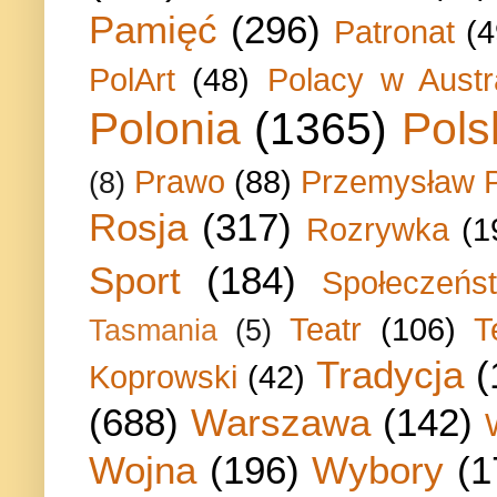
Pamięć
(296)
Patronat
(4
PolArt
(48)
Polacy w Austra
Polonia
(1365)
Pols
Prawo
(88)
Przemysław P
(8)
Rosja
(317)
Rozrywka
(1
Sport
(184)
Społeczeńs
Teatr
(106)
T
Tasmania
(5)
Tradycja
(
Koprowski
(42)
(688)
Warszawa
(142)
Wojna
(196)
Wybory
(1