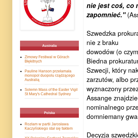
nie jest coś, c
zapomnieć."
(As
Szwedzka prokura
nie z braku
Australia
dowodów (o czym s
Zimowy Festiwal w Górach
Biedna prokuratu
Błękitnych
Szwecji, który na
Pauline Hanson przełamała
monopol duopolu rządzącego
zarzutów, albo pr
Australią
wyznaczony przez 
Solemn Mass of the Easter Vigil
St Mary's Cathedral Sydney
Assange znajdzie 
nominalnego prze
Polska
domniemany gwał
Rozłam w partii Jarosława
Kaczyńskiego stał się faktem
Decyzja szwedzki