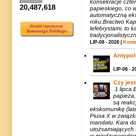
konsekracje czte
20,487,618
papieskiego, co w
automatyczną eks
roku.Bractwo Ka
lefebrystami, to
tradycjonalistycz
LIP-08 - 2026 |
Komen
Antypols
LIP-06 - 2
Czy jes
1 lipca 
papieża,
są reakc
ekskomunikę (lat
Piusa X w związk
mandatu. Kara do
utożsamiających 
w międzynarodow