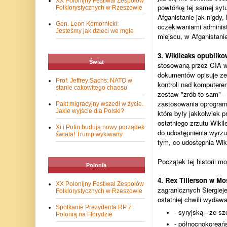
XX Polonijny Festiwal Zespołów
powtórkę tej samej sy
Folklorystycznych w Rzeszowie
Afganistanie jak nigdy,
Gen. Leon Komornicki:
oczekiwaniami administ
Jesteśmy jak dzieci we mgle
miejscu, w Afganistanie
3. Wikileaks opublik
Świat
stosowaną przez CIA w
dokumentów opisuje zes
Prof. Jeffrey Sachs: NATO w
kontroli nad komputerem
stanie cakowitego chaosu
zestaw "zrób to sam" -
zastosowania oprogra
Pakt migracyjny wszedł w życie.
Jakie wyjście dla Polski?
które były jakkolwiek
ostatniego zrzutu Wik
Xi i Putin budują nowy porządek
do udostępnienia wyrzu
świata! Trump wykiwany
tym, co udostępnia Wik
Początek tej historii 
Polonia
4. Rex Tillerson w Mo
XX Polonijny Festiwal Zespołów
zagranicznych Siergiej
Folklorystycznych w Rzeszowie
ostatniej chwili wydawa
Spotkanie Prezydenta RP z
- syryjską - ze 
Polonią na Florydzie
- północnokoreańs