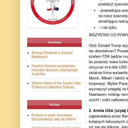
produkcji żywnoś
- prowadząca ana
na rzecz kosmety
określająca realn
- i nie tylko
WSZYSTKO CO POWYŻE
Australia
Otóż Donald Trump wyz
ów dżentelmen? Przede
Zimowy Festiwal w Górach
szefem FDA będzie musi
Błękitnych
bo przecież nowa funkcj
Pauline Hanson przełamała
otrzymał 414,000 USD o
monopol duopolu rządzącego
ostatnia firma wsławiła
Australią
Merck, Mikart i takich
korporacji. Wybór Pana
Solemn Mass of the Easter Vigil
St Mary's Cathedral Sydney
wyznaczył onegdaj na t
Nawiasem mówiąc temat 
ucichł i znikł całkowic
Polska
2. Armia USA (czytaj
zapowiadana przez Bar
Rozłam w partii Jarosława
Kaczyńskiego stał się faktem
kolejnych fałszywych z
już się nie dokona. Je