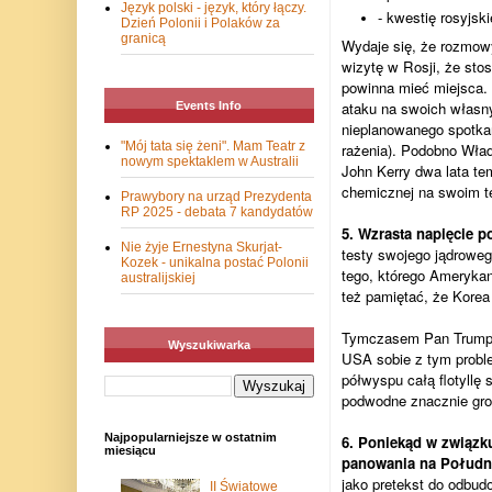
Język polski - język, który łączy.
- kwestię rosyjski
Dzień Polonii i Polaków za
granicą
Wydaje się, że rozmowy
wizytę w Rosji, że sto
powinna mieć miejsca.
ataku na swoich własny
Events Info
nieplanowanego spotka
"Mój tata się żeni". Mam Teatr z
rażenia). Podobno Wład
nowym spektaklem w Australii
John Kerry dwa lata te
chemicznej na swoim te
Prawybory na urząd Prezydenta
RP 2025 - debata 7 kandydatów
5. Wzrasta napięcie 
Nie żyje Ernestyna Skurjat-
testy swojego jądroweg
Kozek - unikalna postać Polonii
tego, którego Amerykani
australijskiej
też pamiętać, że Korea 
Tymczasem Pan Trump oś
Wyszukiwarka
USA sobie z tym probl
półwyspu całą flotyllę
podwodne znacznie groź
Najpopularniejsze w ostatnim
6. Poniekąd w związku
miesiącu
panowania na Połudn
jako pretekst do odbudo
II Światowe