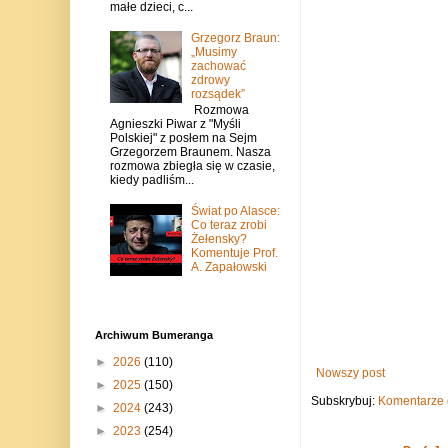
małe dzieci, c...
Grzegorz Braun:
„Musimy
zachować
zdrowy
rozsądek”
Rozmowa
Agnieszki Piwar z "Myśli
Polskiej" z posłem na Sejm
Grzegorzem Braunem. Nasza
rozmowa zbiegła się w czasie,
kiedy padliśm...
Świat po Alasce:
Co teraz zrobi
Żełensky?
Komentuje Prof.
A. Zapałowski
Archiwum Bumeranga
►
2026
(110)
Nowszy post
►
2025
(150)
Subskrybuj:
Komentarze 
►
2024
(243)
►
2023
(254)