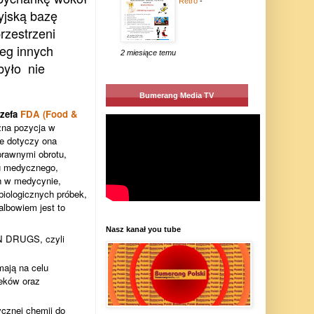
Retro
-
yjską bazę
rzestrzeni
reg innych
2 miesiące temu
było nie
Bumerang Media TV
zefa
FDA (Food &
czna pozycja w
ie dotyczy ona
 prawnymi obrotu,
tu medycznego,
h w medycynie,
biologicznych próbek,
albowiem jest to
Nasz kanał you tube
N DRUGS, czyli
ają na celu
eków oraz
cznej chemii do