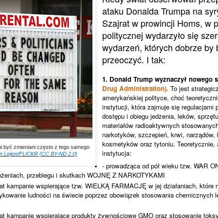
ataku Donalda Trumpa na syr
Szajrat w prowincji Homs, w p
politycznej wydarzyło się sze
wydarzeń, których dobrze by 
przeoczyć. I tak:
1. Donald Trump wyznaczył nowego s
Drug Administration).
To jest strategi
amerykańskiej polityce, choć teoretyczn
instytucji, która zajmuje się regulacjami
dostępu i obiegu jedzenia, leków, sprzę
materiałów radioaktywnych stosowanyc
narkotyków, szczepień, krwi, narządów, 
kosmetyków oraz tytoniu. Teoretycznie, 
nni być zmieniani często z tego samego
instytucja:
n Leijon/FLICKR (CC BY-ND 2.0)
- prowadząca od pół wieku tzw. WAR O
łożeniach, przebiegu i skutkach WOJNĘ Z NARKOTYKAMI
lat kampanie wspierające tzw. WIELKĄ FARMACJĘ w jej działaniach, które m
sykowanie ludności na świecie poprzez obowiązek stosowania chemicznych l
lat kampanie wspierające produkty żywnościowe GMO oraz stosowanie toksy