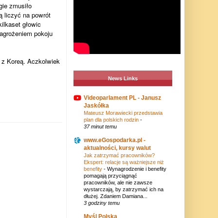
gie zmusiło
 liczyć na powrót
ilkaset głowic
 zagrożeniem pokoju
ę z Koreą. Aczkolwiek
News Links
Videoparlament PL - Janusz
Jaskółka
Mateusz Morawiecki przedstawia
plan dla polskich rodzin
-
37 minut temu
www.eGospodarka.pl -
aktualności, kursy walut
Jak zatrzymać pracowników?
Ekspert: relacje są ważniejsze niż
benefity
-
Wynagrodzenie i benefity
pomagają przyciągnąć
pracowników, ale nie zawsze
wystarczają, by zatrzymać ich na
dłużej. Zdaniem Damiana...
3 godziny temu
Myśl Polska