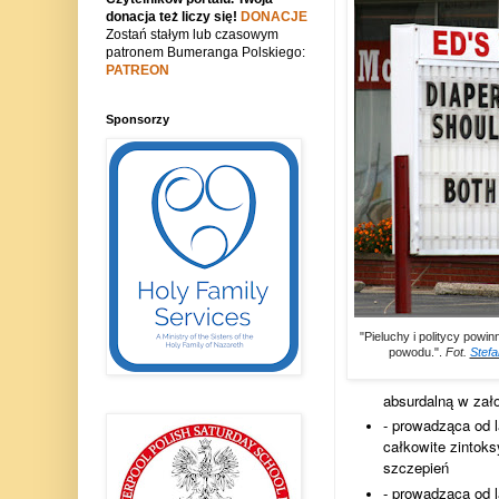
donacja też liczy się!
DONACJE
Zostań stałym lub czasowym
patronem Bumeranga Polskiego:
PATREON
Sponsorzy
"Pieluchy i politycy powi
powodu.".
Fot.
Stefa
absurdalną w za
- prowadząca od 
całkowite zintok
szczepień
- prowadząca od 