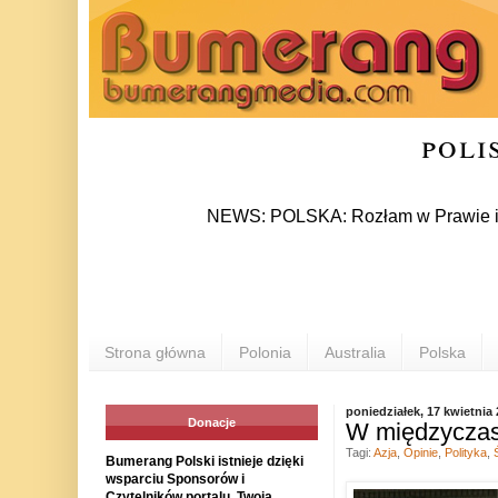
poli
NEWS: POLSKA: Rozłam w Prawie i Sprawie
Strona główna
Polonia
Australia
Polska
poniedziałek, 17 kwietnia
Donacje
W międzyczasi
Tagi:
Azja
,
Opinie
,
Polityka
,
Bumerang Polski istnieje dzięki
wsparciu Sponsorów i
Czytelników portalu. Twoja