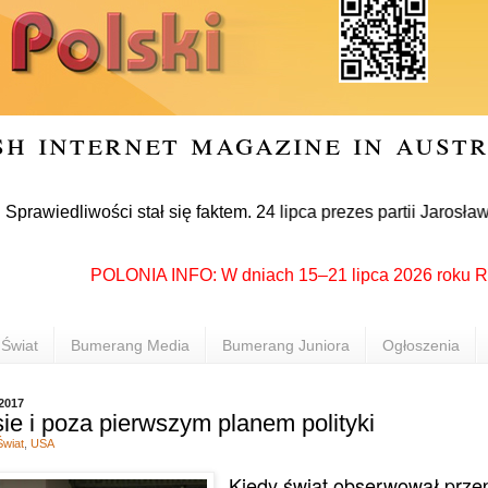
sh internet magazine in aust
dliwości stał się faktem. 24 lipca prezes partii Jarosław Kac
POLONIA INFO: W dniach 15–21 lipca 2026 roku Rzeszów
Świat
Bumerang Media
Bumerang Juniora
Ogłoszenia
 2017
e i poza pierwszym planem polityki
Świat
,
USA
Kiedy świat obserwował prz