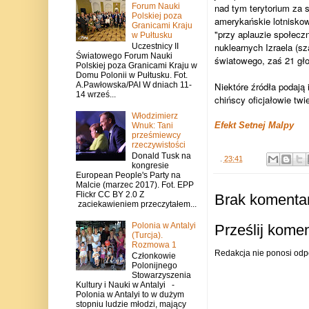
nad tym terytorium za 
Forum Nauki
Polskiej poza
amerykańskie lotniskow
Granicami Kraju
"przy aplauzie społecz
w Pułtusku
nuklearnych Izraela (sz
Uczestnicy II
Światowego Forum Nauki
światowego, zaś 21 gło
Polskiej poza Granicami Kraju w
Domu Polonii w Pułtusku. Fot.
Niektóre źródła podają
A.Pawłowska/PAI W dniach 11-
14 wrześ...
chińscy oficjałowie twi
Włodzimierz
Efekt Setnej Malpy
Wnuk: Tani
prześmiewcy
rzeczywistości
Donald Tusk na
.
23:41
kongresie
European People's Party na
Malcie (marzec 2017). Fot. EPP
Flickr CC BY 2.0 Z
Brak komentar
zaciekawieniem przeczytałem...
Polonia w Antalyi
Prześlij kome
(Turcja).
Rozmowa 1
Redakcja nie ponosi odp
Członkowie
Polonijnego
Stowarzyszenia
Kultury i Nauki w Antalyi -
Polonia w Antalyi to w dużym
stopniu ludzie młodzi, mający