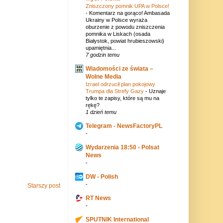
Zniszczony pomnik UPA w Polsce!
-
Komentarz na gorąco! Ambasada
Ukrainy w Polsce wyraża
oburzenie z powodu zniszczenia
pomnika w Liskach (osada
Białystok, powiat hrubieszowski)
upamiętnia...
7 godzin temu
Wiadomości ze świata –
Wolne Media
Izrael odrzucił plan pokojowy
Trumpa dla Strefy Gazy
-
Uznaje
tylko te zapisy, które są mu na
rękę?
1 dzień temu
Telegram - NewsFactoryPL
-
Wydarzenia 18:50 - Polsat
News
-
DW - Polish
-
Starszy post
RT News
-
SPUTNIK International