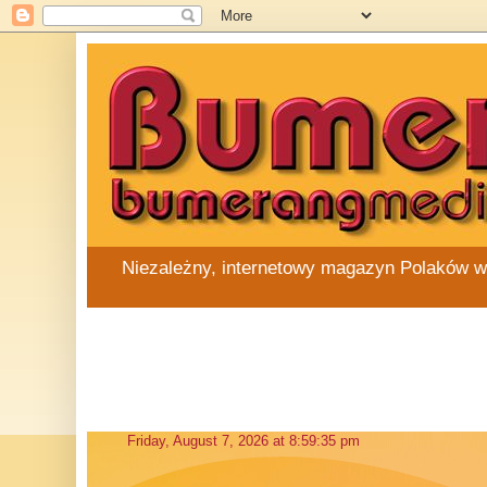
Niezależny, internetowy magazyn Polaków w Au