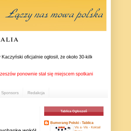
ralia
zyński oficjalnie ogłosił, że około 30-kilku posłów zrezygnow
 ponownie stał się miejscem spotkania Polonii z całego świat
Sponsors
Redakcja
Tablica Ogłoszeń
Bumerang Polski - Tablica
Vis a -Vis - Koktail
epychankę wokół