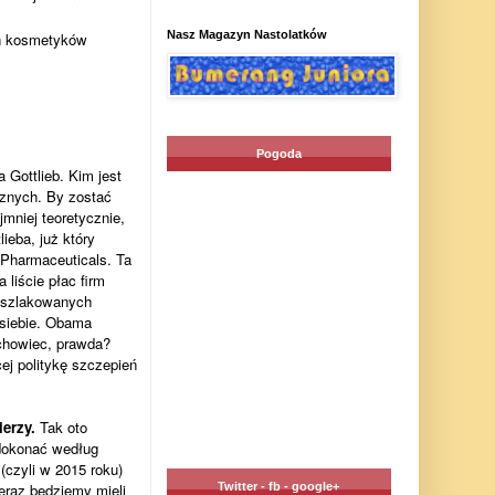
Nasz Magazyn Nastolatków
ch kosmetyków
Pogoda
Gottlieb. Kim jest
znych. By zostać
mniej teoretycznie,
ieba, już który
 Pharmaceuticals. Ta
 liście płac firm
poszlakowanych
 siebie. Obama
achowiec, prawda?
j politykę szczepień
erzy.
Tak oto
 dokonać według
(czyli w 2015 roku)
eraz będziemy mieli
Twitter - fb - google+