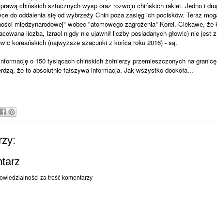
sprawą chińskich sztucznych wysp oraz rozwoju chińskich rakiet. Jedno i dru
ce do oddalenia się od wybrzeży Chin poza zasięg ich pocisków. Teraz mogą
ności międzynarodowej" wobec "atomowego zagrożenia" Korei. Ciekawe, że k
acowana liczba, Izrael nigdy nie ujawnił liczby posiadanych głowic) nie jest
wic koreańskich (najwyższe szacunki z końca roku 2016) - są.
 informację o 150 tysiącach chińskich żołnierzy przemieszczonych na granic
erdzą, że to absolutnie fałszywa informacja. Jak wszystko dookoła...
zy:
ntarz
owiedzialności za treść komentarzy