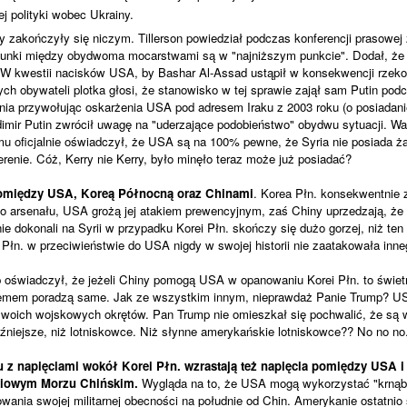
ej polityki wobec Ukrainy.
 zakończyły się niczym. Tillerson powiedział podczas konferencji prasowej
sunki między obydwoma mocarstwami są w "najniższym punkcie". Dodał, że t
 W kwestii nacisków USA, by Bashar Al-Assad ustąpił w konsekwencji rze
ch obywateli plotka głosi, że stanowisko w tej sprawie zajął sam Putin pod
nia przywołując oskarżenia USA pod adresem Iraku z 2003 roku (o posiadan
imir Putin zwrócił uwagę na "uderzające podobieństwo" obydwu sytuacji. Wa
mu oficjalnie oświadczył, że USA są na 100% pewne, że Syria nie posiada 
renie. Cóż, Kerry nie Kerry, było minęło teraz może już posiadać?
pomiędzy USA, Koreą Północną oraz Chinami
. Korea Płn. konsekwentnie 
o arsenału, USA grożą jej atakiem prewencyjnym, zaś Chiny uprzedzają, że
e dokonali na Syrii w przypadku Korei Płn. skończy się dużo gorzej, niż ten 
Płn. w przeciwieństwie do USA nigdy w swojej historii nie zaatakowała inneg
wiadczył, że jeżeli Chiny pomogą USA w opanowaniu Korei Płn. to świetnie,
emem poradzą same. Jak ze wszystkim innym, nieprawdaż Panie Trump? US
 swoich wojskowych okrętów. Pan Trump nie omieszkał się pochwalić, że są w
niejsze, niż lotniskowce. Niż słynne amerykańskie lotniskowce?? No no no.
 z napięciami wokół Korei Płn. wzrastają też napięcia pomiędzy USA i
iowym Morzu Chińskim.
Wygląda na to, że USA mogą wykorzystać "krnąbr
wania swojej militarnej obecności na południe od Chin. Amerykanie ostatnio st