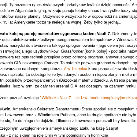
tuacji. Tymczasem rynek światowych narkotyków kwitnie dzięki obecności 
 ludzie w Afganistanie giną, w kraju panuje totalny chaos i wszystko toczy si
ratorów naszej planety. Oczywiście wszystko to w odpowiedzi na zmieniając
. 13 lat Amerykanie toczą tę nielegalna wojnę. Żeby tylko tę jedną...
owało kolejną porcję materiałów sygnowaną kodem Vault 7.
Dokumenty te 
 celu zainfekowania złośliwym oprogramowaniem komputerów z Windows. 
taw narzędzi do stworzenia takiego oprogramowania - jego celem jest oczyw
 i inwigilacja jego użytkowników.
Grasshopper
[konik polny] - pod taką naz
 zawiera też opis technik przejścia przez ochronę programu antywirusowego 
mowania CIA nazwanego
Carberp
. To ostatnie pozwala grzebać w danych i o
 przetwarzane na danym komputerze.
Ars Technica
która przeanalizowała dokł
ileaks napisała, że udostępnienie tych danych osobom niepowołanym może m
tni pocisków przeciwpancernych (Bazooka) małemu dziecku. A trzeba pamięt
ileaks, lecz w tym, że cały ten arsenał CIA jest dostępny na czarnym rynku.
możesz poznać czytając
"Wikileaks Vault7 - jak tzw. teorie konspiracyjne okaz
skwie.
Amerykański Sekretarz Departamentu Stanu spotkał się z rosyjskim 
em Ławrowem oraz z Władimirem Putinem, choć to drugie spotkanie nie było
ło się, że do niego nie dojdzie. Tillerson z Ławrowem poruszali trzy kwestie:
szczególnym uwzględnieniem amerykańskiego ataku na bazę Szajrat,
ką - z naciskiem na rolę Chin w tym potencjalnym konflikcie