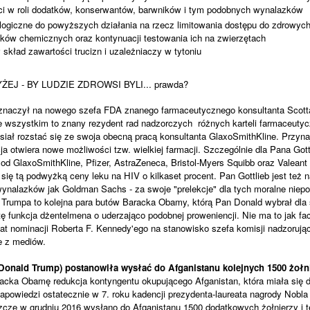
ci w roli dodatków, konserwantów, barwników i tym podobnych wynalazków
logiczne do powyższych działania na rzecz limitowania dostępu do zdrowy
ków chemicznych oraz kontynuacji testowania ich na zwierzętach
y skład zawartości trucizn i uzależniaczy w tytoniu
J - BY LUDZIE ZDROWSI BYLI... prawda?
naczył na nowego szefa FDA znanego farmaceutycznego konsultanta Scotta 
 wszystkim to znany rezydent rad nadzorczych różnych karteli farmaceutyc
ał rozstać się ze swoja obecną pracą konsultanta GlaxoSmithKline. Przynaj
a otwiera nowe możliwości tzw. wielkiej farmacji. Szczególnie dla Pana Gottl
d GlaxoSmithKline, Pfizer, AstraZeneca, Bristol-Myers Squibb oraz Valeant
 się tą podwyżką ceny leku na HIV o kilkaset procent. Pan Gottlieb jest też na
 wynalazków jak Goldman Sachs - za swoje "prelekcje" dla tych moralne nie
 Trumpa to kolejna para butów Baracka Obamy, którą Pan Donald wybrał dla
ę funkcja dżentelmena o uderzająco podobnej proweniencji. Nie ma to jak f
nominacji Roberta F. Kennedy'ego na stanowisko szefa komisji nadzorujące
ie z mediów.
 Donald Trump) postanowiła wysłać do Afganistanu kolejnych 1500 żołni
acka Obamę redukcja kontyngentu okupującego Afganistan, która miała się
apowiedzi ostatecznie w 7. roku kadencji prezydenta-laureata nagrody Nobla 
szcze w grudniu 2016 wysłano do Afganistanu 1500 dodatkowych żołnierzy i t