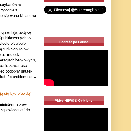
Amerykanów w
ę zgodnie z
e się warunki tam na
ujawniają taktykę
Opublikowanych 27
Podróże po Polsce
iście przejęcie
wą funkcjonuje ów
oraz metody
peracjach bankowych,
adnie zawartość
ieć podobny skutek
ać, że problem nie w
ują się być prawdą"
Video NEWS & Opinions
ministrem spraw
 zapowiadane i do