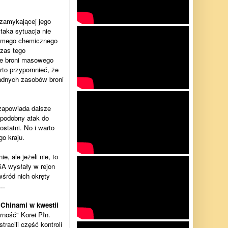
 zamykającej jego
aka sytuacja nie
komego chemicznego
czas tego
ie broni masowego
rto przypomnieć, że
żadnych zasobów broni
zapowiada dalsze
 podobny atak do
ostatni. No i warto
o kraju.
 ale jeżeli nie, to
A wysłały w rejon
śród nich okręty
..
 Chinami w kwestii
ność" Korei Płn.
racili część kontroli